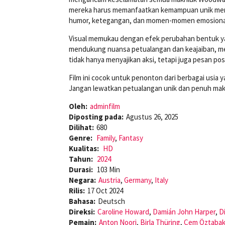
mereka harus memanfaatkan kemampuan unik merek
humor, ketegangan, dan momen-momen emosiona
Visual memukau dengan efek perubahan bentuk yan
mendukung nuansa petualangan dan keajaiban, m
tidak hanya menyajikan aksi, tetapi juga pesan p
Film ini cocok untuk penonton dari berbagai usia 
Jangan lewatkan petualangan unik dan penuh makn
Oleh:
adminfilm
Diposting pada:
Agustus 26, 2025
Dilihat:
680
Genre:
Family
,
Fantasy
Kualitas:
HD
Tahun:
2024
Durasi:
103 Min
Negara:
Austria
,
Germany
,
Italy
Rilis:
17 Oct 2024
Bahasa:
Deutsch
Direksi:
Caroline Howard
,
Damián John Harper
,
D
Pemain:
Anton Noori
,
Birla Thüring
,
Cem Öztabak