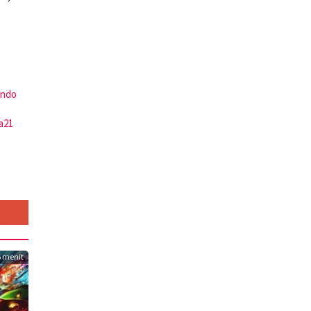
indo
ta21
 menit