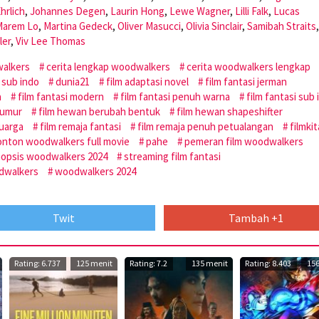
hrlich
,
Johannes Degen
,
Laurin Hong
,
Lewe Wagner
,
Lilli Falk
,
Lucas
Marem Lo
,
Martina Gedeck
,
Oliver Masucci
,
Olivia Sinclair
,
Samibah Straits
,
ler
,
Viv Lee Thomas
walkers
cerita lengkap woodwalkers
cerita woodwalkers lengkap
sub indo
dunia21
film adaptasi novel
film fantasi jerman
a
film fantasi modern
film fantasi penuh warna
film fantasi sub 
 umur
film hewan berubah bentuk
film hewan shapeshifter
luarga
film remaja fantasi
film remaja penuh petualangan
filmki
onton woodwalkers full movie
pahe
pemeran film woodwalkers
nopsis woodwalkers 2024
streaming film fantasi
odwalkers
woodwalkers 2024
Twit
Tambah +1
Rating: 6.737
125 menit
Rating: 7.2
135 menit
Rating: 8.403
156