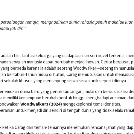
petualangan remaja, menghadirkan dunia rahasia penuh makhluk luar
pi jati diri.”
adalah film fantasi keluarga yang diadaptasi dari seri novel terkenal, 
mana sebagian manusia dapat berubah menjadi hewan. Cerita berpusat 
a yang berbeda karena ia adalah seorang Woodwalker—setengah manusia
elah bertahun-tahun hidup di hutan, Carag memutuskan untuk memasuki
i sekolah khusus yang menampung siswa-siswa unik seperti dirinya.
 menemukan dunia baru yang penuh tantangan, mulai dari bersosialisasi d
a memiliki kemampuan berubah bentuk hingga menghadapi ancaman dari
oodwalker.
Woodwalkers (2024)
mengeksplorasi tema identitas,
ranian untuk menjadi diri sendiri di tengah dunia yang tidak selalu ram
ik ketika Carag dan teman-temannya menemukan rencana jahat yang dap
 Bersama Holly si tupai yang cerdas dan Brandon si bison yang setia,