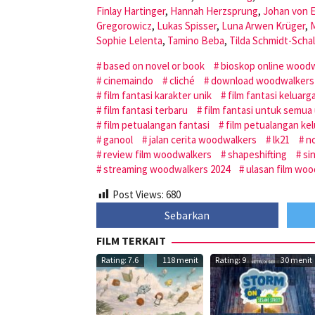
Finlay Hartinger
,
Hannah Herzsprung
,
Johan von E
Gregorowicz
,
Lukas Spisser
,
Luna Arwen Krüger
,
Sophie Lelenta
,
Tamino Beba
,
Tilda Schmidt-Schal
based on novel or book
bioskop online wood
cinemaindo
cliché
download woodwalkers 
film fantasi karakter unik
film fantasi keluarg
film fantasi terbaru
film fantasi untuk semua
film petualangan fantasi
film petualangan ke
ganool
jalan cerita woodwalkers
lk21
n
review film woodwalkers
shapeshifting
si
streaming woodwalkers 2024
ulasan film wo
Post Views:
680
Sebarkan
FILM TERKAIT
Rating: 7.6
118 menit
Rating: 9
30 menit