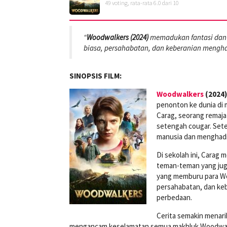
49
voting, rata-rata
6.0
dari 10
“
Woodwalkers (2024)
memadukan fantasi dan 
biasa, persahabatan, dan keberanian menghada
SINOPSIS FILM:
Woodwalkers
(2024)
penonton ke dunia di 
Carag, seorang remaj
setengah cougar. Set
manusia dan menghadir
Di sekolah ini, Carag
teman-teman yang jug
yang memburu para W
persahabatan, dan kebe
perbedaan.
Cerita semakin menar
mengancam keselamatan semua makhluk Woodwalker.