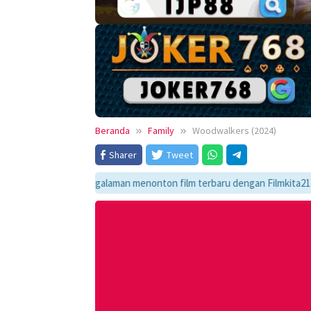
Beranda
Family
Woodwalkers (2024)
Sharer
Tweet
ikmati pengalaman menonton film terbaru dengan Filmkita21! Temukan link