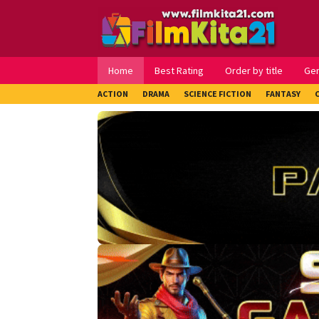
Loncat
ke
konten
Home
Best Rating
Order by title
Ge
ACTION
DRAMA
SCIENCE FICTION
FANTASY