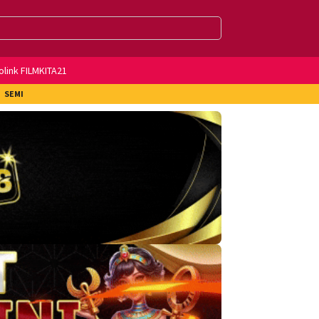
olink FILMKITA21
SEMI