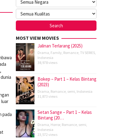
MOST VIEW MOVIES
Jalinan Terlarang (2025)
Drama
,
Family
,
Romance
,
TV SERIES
,
membawa
Indonesia
38,978 views
pada
,
 dunia
Bokep – Part 1 – Kelas Bintang
(2023)
Drama
,
Romance
,
semi
,
Indonesia
engan
31,873 views
 luar
Setan Sange – Part 1 – Kelas
ah pada
Bintang (20…
Drama
,
Horror
,
Romance
,
semi
,
Indonesia
at
23,572 views