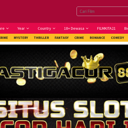
nre
Year
Country
18+ Dewasa
FILMKITA21
Bi
CRIME
MYSTERY
THRILLER
FANTASY
CRIME
ROMANCE
COMEDY