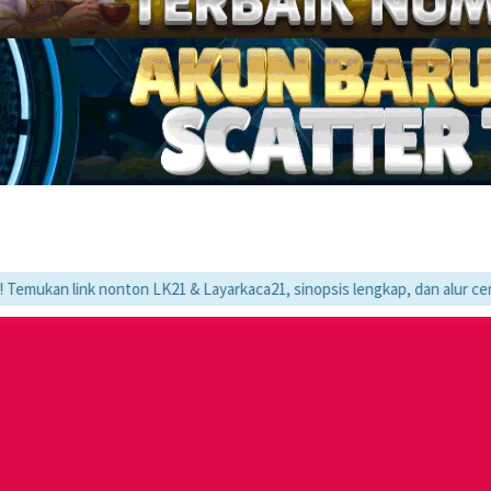
 nonton LK21 & Layarkaca21, sinopsis lengkap, dan alur cerita movie fa