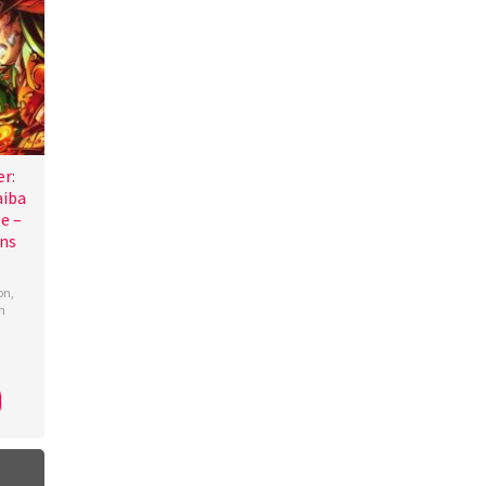
r:
aiba
le –
ns
on
,
n
ko
o
aki
,
i
kawa
,