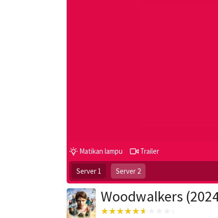
Matikan lampu
Trailer
Server 1
Server 2
Woodwalkers (2024