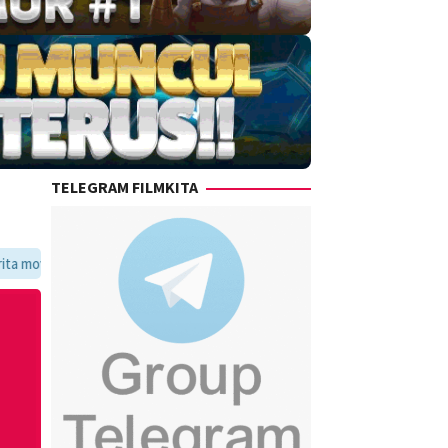
TELEGRAM FILMKITA
voritmu dalam satu tempat yang praktis dan update setiap hari.