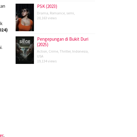
kan
PSK (2023)
Drama
,
Romance
,
semi
,
20,163 views
ik
024)
Pengepungan di Bukit Duri
(2025)
i.
Action
,
Crime
,
Thriller
,
Indonesia
,
USA
19,134 views
er
,