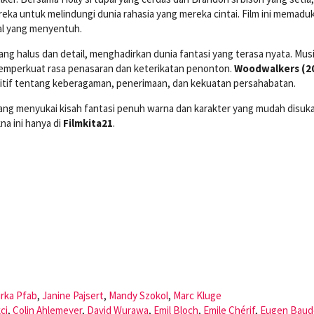
a untuk melindungi dunia rahasia yang mereka cintai. Film ini memadu
l yang menyentuh.
g halus dan detail, menghadirkan dunia fantasi yang terasa nyata. Mus
emperkuat rasa penasaran dan keterikatan penonton.
Woodwalkers (2
ositif tentang keberagaman, penerimaan, dan kekuatan persahabatan.
yang menyukai kisah fantasi penuh warna dan karakter yang mudah disuka
a ini hanya di
Filmkita21
.
irka Pfab
,
Janine Pajsert
,
Mandy Szokol
,
Marc Kluge
ci
,
Colin Ahlemeyer
,
David Wurawa
,
Emil Bloch
,
Emile Chérif
,
Eugen Baud