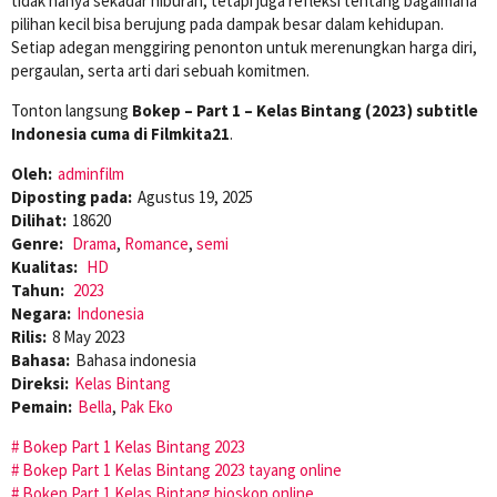
tidak hanya sekadar hiburan, tetapi juga refleksi tentang bagaimana
pilihan kecil bisa berujung pada dampak besar dalam kehidupan.
Setiap adegan menggiring penonton untuk merenungkan harga diri,
pergaulan, serta arti dari sebuah komitmen.
Tonton langsung
Bokep – Part 1 – Kelas Bintang (2023) subtitle
Indonesia cuma di Filmkita21
.
Oleh:
adminfilm
Diposting pada:
Agustus 19, 2025
Dilihat:
18620
Genre:
Drama
,
Romance
,
semi
Kualitas:
HD
Tahun:
2023
Negara:
Indonesia
Rilis:
8 May 2023
Bahasa:
Bahasa indonesia
Direksi:
Kelas Bintang
Pemain:
Bella
,
Pak Eko
Bokep Part 1 Kelas Bintang 2023
Bokep Part 1 Kelas Bintang 2023 tayang online
Bokep Part 1 Kelas Bintang bioskop online