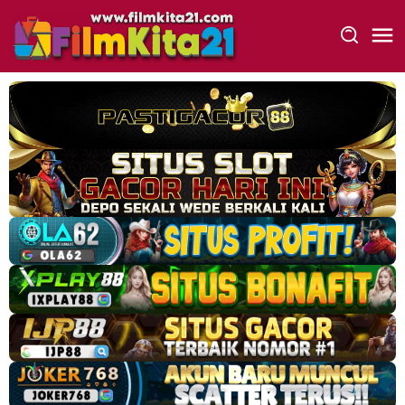
Loncat
ke
konten