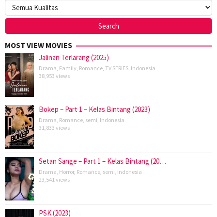
MOST VIEW MOVIES
Jalinan Terlarang (2025)
Drama
,
Family
,
Romance
,
TV SERIES
,
Indonesia
38,953 views
Bokep – Part 1 – Kelas Bintang (2023)
Drama
,
Romance
,
semi
,
Indonesia
31,833 views
Setan Sange – Part 1 – Kelas Bintang (20…
Drama
,
Horror
,
Romance
,
semi
,
Indonesia
23,541 views
PSK (2023)