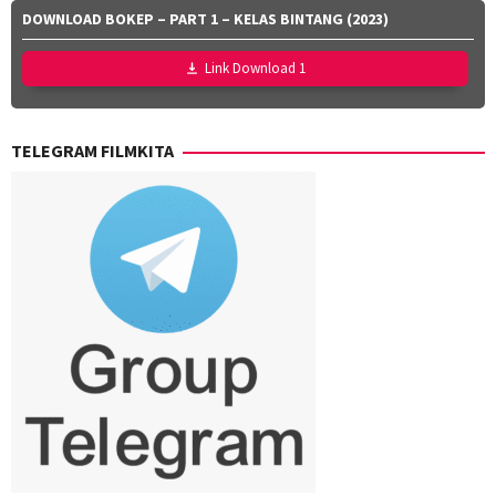
Mutia
Zaky
,
DOWNLOAD BOKEP – PART 1 – KELAS BINTANG (2023)
Effendi
,
Utari
Nurul
Nofita
Link Download 1
Ravika
TELEGRAM FILMKITA