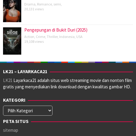
Drama
,
Romance
,
semi
,
20,131 views
Pengepungan di Bukit Duri (2025)
Action
,
Crime
,
Thriller
,
Indonesia
,
USA
19,108 views
LK21 – LAYARKACA21
LK21
Layarkaca21 adalah situs web streaming movie dan nonton film
gratis yang menyediakan link download dengan kwalitas gambar HD.
KATEGORI
Kategori
PETA SITUS
sitemap