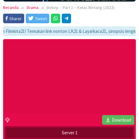
Beranda
Drama
Bokep – Part 1 – Kelas Bintang (2023)
Sharer
Tweet
mkita21! Temukan link nonton LK21 & Layarkaca21, sinopsis lengkap, dan 
Download
Server 1