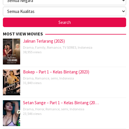
MOST VIEW MOVIES
Jalinan Terlarang (2025)
Drama
,
Family
,
Romance
,
TV SERIES
,
Indonesia
38,955 views
Bokep – Part 1 – Kelas Bintang (2023)
Drama
,
Romance
,
semi
,
Indonesia
31,840 views
Setan Sange – Part 1 – Kelas Bintang (20…
Drama
,
Horror
,
Romance
,
semi
,
Indonesia
23,546 views