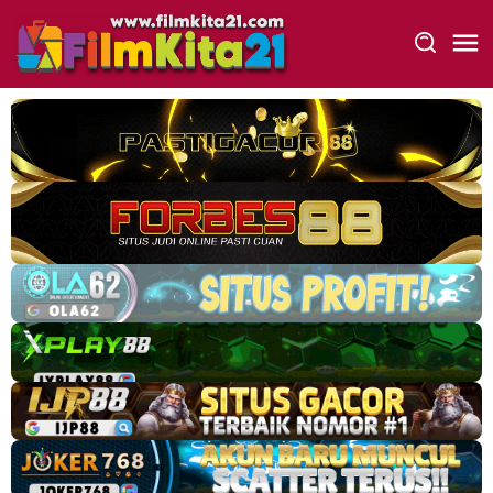
Loncat
ke
konten