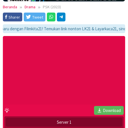
Beranda
Drama
PSK (2023)
Sharer
Tweet
dengan Filmkita21! Temukan link nonton LK21 & Layarkaca21, sinopsis len
Download
Server 1