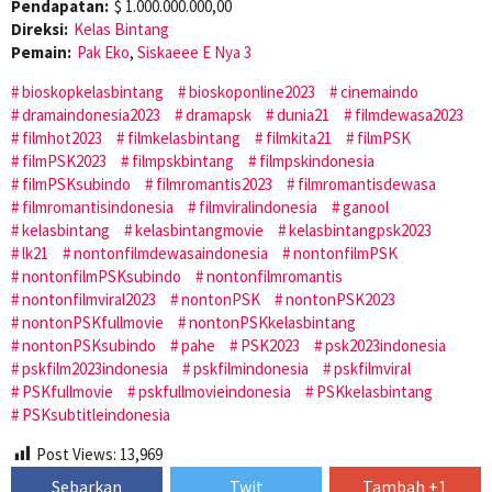
Pendapatan:
$ 1.000.000.000,00
Direksi:
Kelas Bintang
Pemain:
Pak Eko
,
Siskaeee E Nya 3
bioskopkelasbintang
bioskoponline2023
cinemaindo
dramaindonesia2023
dramapsk
dunia21
filmdewasa2023
filmhot2023
filmkelasbintang
filmkita21
filmPSK
filmPSK2023
filmpskbintang
filmpskindonesia
filmPSKsubindo
filmromantis2023
filmromantisdewasa
filmromantisindonesia
filmviralindonesia
ganool
kelasbintang
kelasbintangmovie
kelasbintangpsk2023
lk21
nontonfilmdewasaindonesia
nontonfilmPSK
nontonfilmPSKsubindo
nontonfilmromantis
nontonfilmviral2023
nontonPSK
nontonPSK2023
nontonPSKfullmovie
nontonPSKkelasbintang
nontonPSKsubindo
pahe
PSK2023
psk2023indonesia
pskfilm2023indonesia
pskfilmindonesia
pskfilmviral
PSKfullmovie
pskfullmovieindonesia
PSKkelasbintang
PSKsubtitleindonesia
Post Views:
13,969
Sebarkan
Twit
Tambah +1