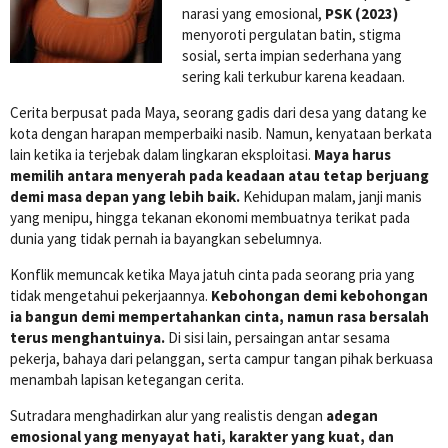
narasi yang emosional,
PSK (2023)
menyoroti pergulatan batin, stigma
sosial, serta impian sederhana yang
sering kali terkubur karena keadaan.
Cerita berpusat pada Maya, seorang gadis dari desa yang datang ke
kota dengan harapan memperbaiki nasib. Namun, kenyataan berkata
lain ketika ia terjebak dalam lingkaran eksploitasi.
Maya harus
memilih antara menyerah pada keadaan atau tetap berjuang
demi masa depan yang lebih baik.
Kehidupan malam, janji manis
yang menipu, hingga tekanan ekonomi membuatnya terikat pada
dunia yang tidak pernah ia bayangkan sebelumnya.
Konflik memuncak ketika Maya jatuh cinta pada seorang pria yang
tidak mengetahui pekerjaannya.
Kebohongan demi kebohongan
ia bangun demi mempertahankan cinta, namun rasa bersalah
terus menghantuinya.
Di sisi lain, persaingan antar sesama
pekerja, bahaya dari pelanggan, serta campur tangan pihak berkuasa
menambah lapisan ketegangan cerita.
Sutradara menghadirkan alur yang realistis dengan
adegan
emosional yang menyayat hati, karakter yang kuat, dan