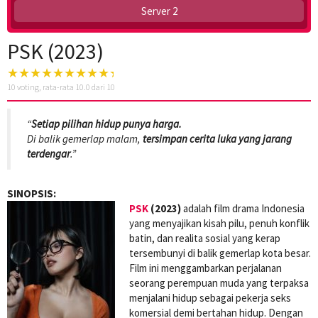
Server 2
PSK (2023)
10
voting, rata-rata
10.0
dari 10
“
Setiap pilihan hidup punya harga.
Di balik gemerlap malam,
tersimpan cerita luka yang jarang
terdengar
.”
SINOPSIS:
PSK
(2023)
adalah film drama Indonesia
yang menyajikan kisah pilu, penuh konflik
batin, dan realita sosial yang kerap
tersembunyi di balik gemerlap kota besar.
Film ini menggambarkan perjalanan
seorang perempuan muda yang terpaksa
menjalani hidup sebagai pekerja seks
komersial demi bertahan hidup. Dengan