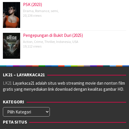
PSK (2023)
Drama
,
Romance
,
semi
,
20,136 views
Pengepungan di Bukit Duri (2025)
Action
,
Crime
,
Thriller
,
Indonesia
,
USA
19,112 views
LK21 – LAYARKACA21
LK21
Layarkaca21 adalah situs web streaming movie dan nonton film
gratis yang menyediakan link download dengan kwalitas gambar HD.
KATEGORI
Kategori
PETA SITUS