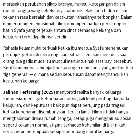
merasakan perubahan sikap istrinya, muncul ketegangan dalam
rumah tangga yang sebelumnya harmonis. Raka pun hidup dalam
tekanan rasa bersalah dan ketakutan rahasianya terbongkar. Dalam
momen-momen emosional, film ini memperlihatkan pertarungan
batin Syafa yang terjebak antara cinta terhadap keluarga dan
kejujuran terhadap dirinya sendiri.
Rahasia kelam mulai terkuak ketika ibu mertua Syafa menemukan
petunjuk-petunjuk mencurigakan. Situasi semakin memanas saat
orang tua gadis muda itu muncul menuntut hak atas bayi tersebut.
Konflik memuncak menjadi pertarungan emosional yang melibatkan
tiga generasi — di mana setiap keputusan dapat menghancurkan
keutuhan keluarga.
Jalinan Terlarang (2025)
menyoroti realita banyak keluarga
Indonesia: menjaga kehormatan sering kali lebih penting daripada
kejujuran, dan keputusan baik pun dapat berujung pada tragedi
ketika kebenaran disembunyikan terlalu lama. Film ini tidak hanya
menghadirkan drama rumah tangga, tetapi juga menggali isu sosial
seperti tekanan norma, stigma terhadap kehamilan di luar nikah,
serta peran perempuan sebagai penopang moral keluarga.