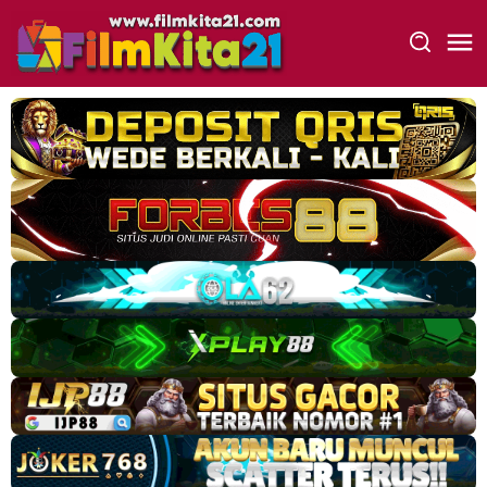
Loncat
ke
konten