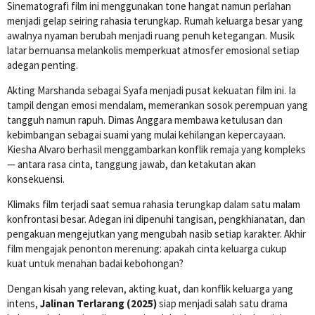
Sinematografi film ini menggunakan tone hangat namun perlahan
menjadi gelap seiring rahasia terungkap. Rumah keluarga besar yang
awalnya nyaman berubah menjadi ruang penuh ketegangan. Musik
latar bernuansa melankolis memperkuat atmosfer emosional setiap
adegan penting.
Akting Marshanda sebagai Syafa menjadi pusat kekuatan film ini. Ia
tampil dengan emosi mendalam, memerankan sosok perempuan yang
tangguh namun rapuh. Dimas Anggara membawa ketulusan dan
kebimbangan sebagai suami yang mulai kehilangan kepercayaan.
Kiesha Alvaro berhasil menggambarkan konflik remaja yang kompleks
— antara rasa cinta, tanggung jawab, dan ketakutan akan
konsekuensi.
Klimaks film terjadi saat semua rahasia terungkap dalam satu malam
konfrontasi besar. Adegan ini dipenuhi tangisan, pengkhianatan, dan
pengakuan mengejutkan yang mengubah nasib setiap karakter. Akhir
film mengajak penonton merenung: apakah cinta keluarga cukup
kuat untuk menahan badai kebohongan?
Dengan kisah yang relevan, akting kuat, dan konflik keluarga yang
intens,
Jalinan Terlarang (2025)
siap menjadi salah satu drama