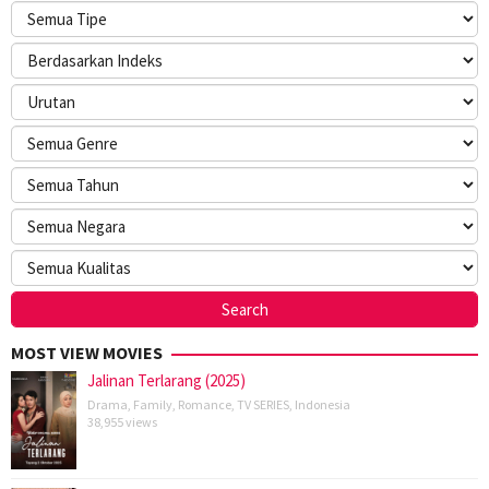
MOST VIEW MOVIES
Jalinan Terlarang (2025)
Drama
,
Family
,
Romance
,
TV SERIES
,
Indonesia
38,955 views