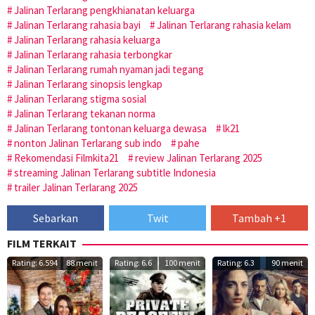
Jalinan Terlarang pengkhianatan keluarga
Jalinan Terlarang rahasia bayi
Jalinan Terlarang rahasia kelam
Jalinan Terlarang rahasia keluarga
Jalinan Terlarang rahasia terbongkar
Jalinan Terlarang rumah nyaman jadi tegang
Jalinan Terlarang sinopsis lengkap
Jalinan Terlarang stigma sosial
Jalinan Terlarang tekanan norma
Jalinan Terlarang tontonan keluarga dewasa
lk21
nonton Jalinan Terlarang sub indo
pahe
Rekomendasi Filmkita21
review Jalinan Terlarang 2025
streaming Jalinan Terlarang subtitle Indonesia
trailer Jalinan Terlarang 2025
Sebarkan
Twit
Tambah +1
FILM TERKAIT
Rating: 6.594
88 menit
Rating: 6.6
100 menit
Rating: 6.3
90 menit