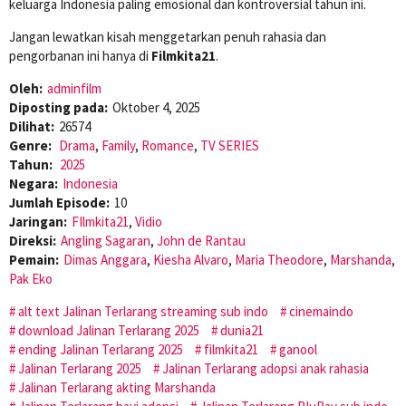
keluarga Indonesia paling emosional dan kontroversial tahun ini.
Jangan lewatkan kisah menggetarkan penuh rahasia dan
pengorbanan ini hanya di
Filmkita21
.
Oleh:
adminfilm
Diposting pada:
Oktober 4, 2025
Dilihat:
26574
Genre:
Drama
,
Family
,
Romance
,
TV SERIES
Tahun:
2025
Negara:
Indonesia
Jumlah Episode:
10
Jaringan:
FIlmkita21
,
Vidio
Direksi:
Angling Sagaran
,
John de Rantau
Pemain:
Dimas Anggara
,
Kiesha Alvaro
,
Maria Theodore
,
Marshanda
,
Pak Eko
alt text Jalinan Terlarang streaming sub indo
cinemaindo
download Jalinan Terlarang 2025
dunia21
ending Jalinan Terlarang 2025
filmkita21
ganool
Jalinan Terlarang 2025
Jalinan Terlarang adopsi anak rahasia
Jalinan Terlarang akting Marshanda