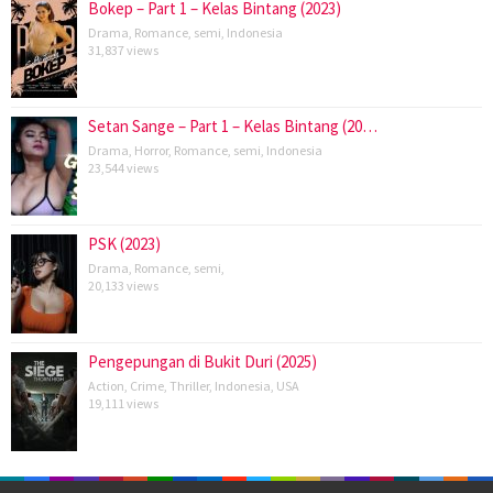
Bokep – Part 1 – Kelas Bintang (2023)
Drama
,
Romance
,
semi
,
Indonesia
31,837 views
Setan Sange – Part 1 – Kelas Bintang (20…
Drama
,
Horror
,
Romance
,
semi
,
Indonesia
23,544 views
PSK (2023)
Drama
,
Romance
,
semi
,
20,133 views
Pengepungan di Bukit Duri (2025)
Action
,
Crime
,
Thriller
,
Indonesia
,
USA
19,111 views