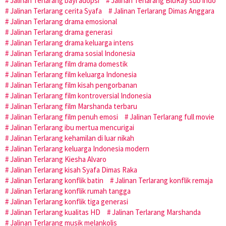
Jalinan Terlarang bayi adopsi
Jalinan Terlarang BluRay sub indo
Jalinan Terlarang cerita Syafa
Jalinan Terlarang Dimas Anggara
Jalinan Terlarang drama emosional
Jalinan Terlarang drama generasi
Jalinan Terlarang drama keluarga intens
Jalinan Terlarang drama sosial Indonesia
Jalinan Terlarang film drama domestik
Jalinan Terlarang film keluarga Indonesia
Jalinan Terlarang film kisah pengorbanan
Jalinan Terlarang film kontroversial Indonesia
Jalinan Terlarang film Marshanda terbaru
Jalinan Terlarang film penuh emosi
Jalinan Terlarang full movie
Jalinan Terlarang ibu mertua mencurigai
Jalinan Terlarang kehamilan di luar nikah
Jalinan Terlarang keluarga Indonesia modern
Jalinan Terlarang Kiesha Alvaro
Jalinan Terlarang kisah Syafa Dimas Raka
Jalinan Terlarang konflik batin
Jalinan Terlarang konflik remaja
Jalinan Terlarang konflik rumah tangga
Jalinan Terlarang konflik tiga generasi
Jalinan Terlarang kualitas HD
Jalinan Terlarang Marshanda
Jalinan Terlarang musik melankolis