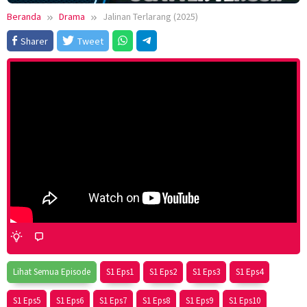
Beranda
Drama
Jalinan Terlarang (2025)
Sharer
Tweet
Lihat Semua Episode
S1 Eps1
S1 Eps2
S1 Eps3
S1 Eps4
S1 Eps5
S1 Eps6
S1 Eps7
S1 Eps8
S1 Eps9
S1 Eps10