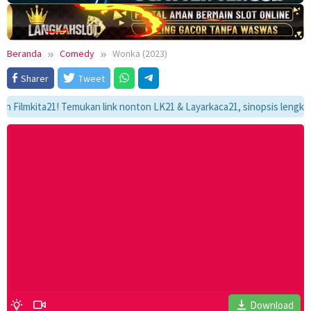
Beranda
Comedy
Wonka (2023)
Sharer
Tweet
mkita21! Temukan link nonton LK21 & Layarkaca21, sinopsis lengkap, dan 
Download