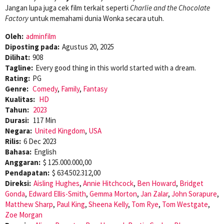
Jangan lupa juga cek film terkait seperti
Charlie and the Chocolate
Factory
untuk memahami dunia Wonka secara utuh.
Oleh:
adminfilm
Diposting pada:
Agustus 20, 2025
Dilihat:
908
Tagline:
Every good thing in this world started with a dream.
Rating:
PG
Genre:
Comedy
,
Family
,
Fantasy
Kualitas:
HD
Tahun:
2023
Durasi:
117 Min
Negara:
United Kingdom
,
USA
Rilis:
6 Dec 2023
Bahasa:
English
Anggaran:
$ 125.000.000,00
Pendapatan:
$ 634.502.312,00
Direksi:
Aisling Hughes
,
Annie Hitchcock
,
Ben Howard
,
Bridget
Gonda
,
Edward Ellis-Smith
,
Gemma Morton
,
Jan Zalar
,
John Sorapure
,
Matthew Sharp
,
Paul King
,
Sheena Kelly
,
Tom Rye
,
Tom Westgate
,
Zoe Morgan