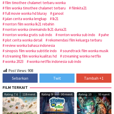
film timothee chalamet terbaru wonka
film wonka timothee chalamet terbaru
filmkita21
full movie wonka hd bluray
ganool
jalan cerita wonka lengkap
lk21
nonton film wonka lk21 rebahin
nonton wonka cinemaindo lk21 dunia21
nonton wonka gratis sub indo
nonton wonka sub indo
pahe
plot cerita wonka detail
rekomendasi film keluarga terbaru
review wonka bahasa indonesia
sinopsis film wonka subtitle indo
soundtrack film wonka musik
streaming film wonka kualitas hd
streaming wonka netflix
wonka 2023
wonka netflix indonesia sub indo
Post Views:
908
Sebarkan
Twit
Tambah +1
FILM TERKAIT
Rating: 7.6
118 menit
Rating: 9
30 menit
Rating: 10
93 menit