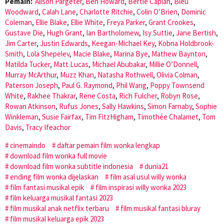
Pemain:
Alison Pargeter
,
Ben Howard
,
Bertie Caplan
,
Bleu
Woodward
,
Calah Lane
,
Charlotte Ritchie
,
Colin O’Brien
,
Dominic
Coleman
,
Ellie Blake
,
Ellie White
,
Freya Parker
,
Grant Crookes
,
Gustave Die
,
Hugh Grant
,
Ian Bartholomew
,
Isy Suttie
,
Jane Bertish
,
Jim Carter
,
Justin Edwards
,
Keegan-Michael Key
,
Kobna Holdbrook-
Smith
,
Lola Shepelev
,
Macie Blake
,
Marina Bye
,
Mathew Baynton
,
Matilda Tucker
,
Matt Lucas
,
Michael Abubakar
,
Millie O’Donnell
,
Murray McArthur
,
Muzz Khan
,
Natasha Rothwell
,
Olivia Colman
,
Paterson Joseph
,
Paul G. Raymond
,
Phil Wang
,
Poppy Townsend
White
,
Rakhee Thakrar
,
Rene Costa
,
Rich Fulcher
,
Robyn Rose
,
Rowan Atkinson
,
Rufus Jones
,
Sally Hawkins
,
Simon Farnaby
,
Sophie
Winkleman
,
Susie Fairfax
,
Tim FitzHigham
,
Timothée Chalamet
,
Tom
Davis
,
Tracy Ifeachor
cinemaindo
daftar pemain film wonka lengkap
download film wonka full movie
download film wonka subtitle indonesia
dunia21
ending film wonka dijelaskan
film asal usul willy wonka
film fantasi musikal epik
film inspirasi willy wonka 2023
film keluarga musikal fantasi 2023
film musikal anak netflix terbaru
film musikal fantasi bluray
film musikal keluarga epik 2023