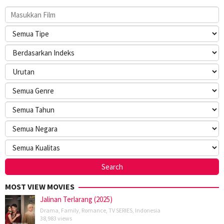
MOST VIEW MOVIES
Jalinan Terlarang (2025)
Drama
,
Family
,
Romance
,
TV SERIES
,
Indonesia
38,983 views