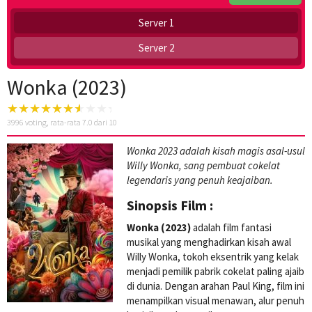
Server 1
Server 2
Wonka (2023)
3996
voting, rata-rata
7.0
dari 10
Wonka 2023 adalah kisah magis asal-usul
Willy Wonka, sang pembuat cokelat
legendaris yang penuh keajaiban.
Sinopsis Film :
Wonka (2023)
adalah film fantasi
musikal yang menghadirkan kisah awal
Willy Wonka, tokoh eksentrik yang kelak
menjadi pemilik pabrik cokelat paling ajaib
di dunia. Dengan arahan Paul King, film ini
menampilkan visual menawan, alur penuh