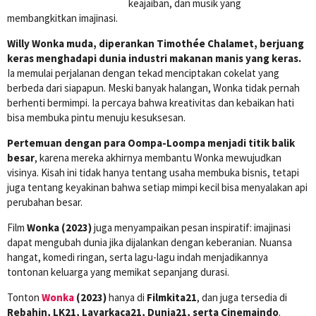
keajaiban, dan musik yang
membangkitkan imajinasi.
Willy Wonka muda, diperankan Timothée Chalamet, berjuang
keras menghadapi dunia industri makanan manis yang keras.
Ia memulai perjalanan dengan tekad menciptakan cokelat yang
berbeda dari siapapun. Meski banyak halangan, Wonka tidak pernah
berhenti bermimpi. Ia percaya bahwa kreativitas dan kebaikan hati
bisa membuka pintu menuju kesuksesan.
Pertemuan dengan para Oompa-Loompa menjadi titik balik
besar
, karena mereka akhirnya membantu Wonka mewujudkan
visinya. Kisah ini tidak hanya tentang usaha membuka bisnis, tetapi
juga tentang keyakinan bahwa setiap mimpi kecil bisa menyalakan api
perubahan besar.
Film
Wonka (2023)
juga menyampaikan pesan inspiratif: imajinasi
dapat mengubah dunia jika dijalankan dengan keberanian. Nuansa
hangat, komedi ringan, serta lagu-lagu indah menjadikannya
tontonan keluarga yang memikat sepanjang durasi.
Tonton
Wonka
(2023)
hanya di
Filmkita21
, dan juga tersedia di
Rebahin, LK21, Layarkaca21, Dunia21, serta Cinemaindo
.