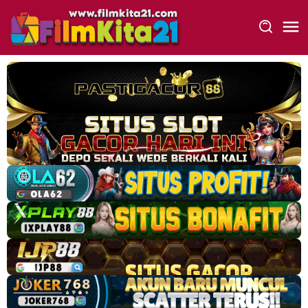
Loncat
ke
konten