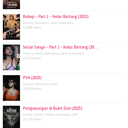
Bokep – Part 1 – Kelas Bintang (2023)
Drama
,
Romance
,
semi
,
Indonesia
31,883 views
Setan Sange – Part 1 – Kelas Bintang (20…
Drama
,
Horror
,
Romance
,
semi
,
Indonesia
23,579 views
PSK (2023)
Drama
,
Romance
,
semi
,
20,169 views
Pengepungan di Bukit Duri (2025)
Action
,
Crime
,
Thriller
,
Indonesia
,
USA
19,139 views