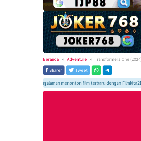
Beranda
Adventure
Transformers One (2024
Sharer
Tweet
Nikmati pengalaman menonton film terbaru dengan Filmkita21! Temukan lin