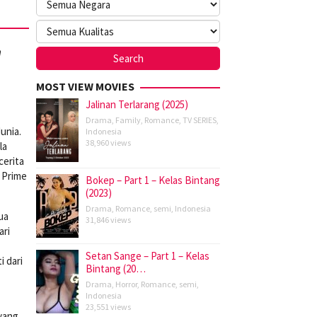
h
MOST VIEW MOVIES
Jalinan Terlarang (2025)
Drama
,
Family
,
Romance
,
TV SERIES
,
unia.
Indonesia
38,960 views
la
cerita
 Prime
Bokep – Part 1 – Kelas Bintang
(2023)
Drama
,
Romance
,
semi
,
Indonesia
ua
31,846 views
ari
Setan Sange – Part 1 – Kelas
 dari
Bintang (20…
Drama
,
Horror
,
Romance
,
semi
,
Indonesia
23,551 views
yang