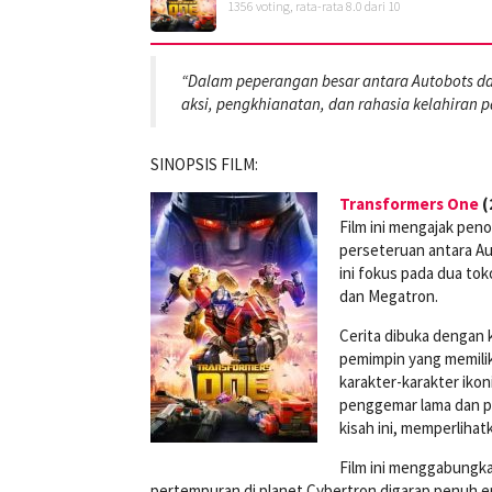
1356
voting, rata-rata
8.0
dari 10
“Dalam peperangan besar antara Autobots d
aksi, pengkhianatan, dan rahasia kelahiran pa
SINOPSIS FILM:
Transformers One
(
Film ini mengajak pe
perseteruan antara Au
ini fokus pada dua to
dan Megatron.
Cerita dibuka dengan 
pemimpin yang memilik
karakter-karakter ikon
penggemar lama dan pe
kisah ini, memperlihat
Film ini menggabungka
pertempuran di planet Cybertron digarap penuh e