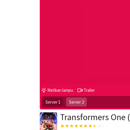
Matikan lampu
Trailer
Server 1
Server 2
Transformers One 