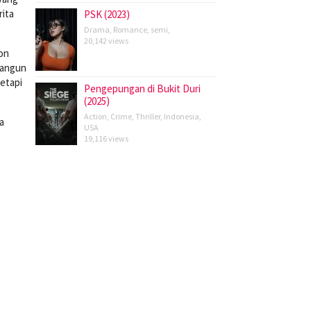
rita
PSK (2023)
Drama
,
Romance
,
semi
,
20,142 views
ton
bangun
etapi
Pengepungan di Bukit Duri
(2025)
Action
,
Crime
,
Thriller
,
Indonesia
,
a
USA
19,116 views