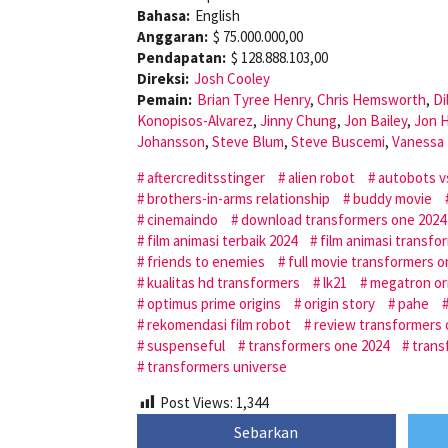
Bahasa:
English
Anggaran:
$ 75.000.000,00
Pendapatan:
$ 128.888.103,00
Direksi:
Josh Cooley
Pemain:
Brian Tyree Henry
,
Chris Hemsworth
,
Di
Konopisos-Alvarez
,
Jinny Chung
,
Jon Bailey
,
Jon 
Johansson
,
Steve Blum
,
Steve Buscemi
,
Vanessa 
aftercreditsstinger
alien robot
autobots v
brothers-in-arms relationship
buddy movie
cinemaindo
download transformers one 2024
film animasi terbaik 2024
film animasi transfo
friends to enemies
full movie transformers 
kualitas hd transformers
lk21
megatron or
optimus prime origins
origin story
pahe
rekomendasi film robot
review transformers
suspenseful
transformers one 2024
trans
transformers universe
Post Views:
1,344
Sebarkan