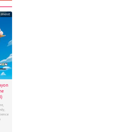
4 menit
ayon
he
3)
re
,
edy
,
cience
n
hi