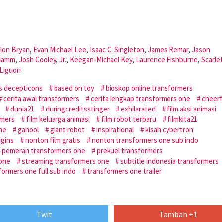
llon Bryan
,
Evan Michael Lee
,
Isaac C. Singleton
,
James Remar
,
Jason
Hamm
,
Josh Cooley
,
Jr.
,
Keegan-Michael Key
,
Laurence Fishburne
,
Scarle
Liguori
s decepticons
based on toy
bioskop online transformers
cerita awal transformers
cerita lengkap transformers one
cheerf
dunia21
duringcreditsstinger
exhilarated
film aksi animasi
rmers
film keluarga animasi
film robot terbaru
filmkita21
one
ganool
giant robot
inspirational
kisah cybertron
igins
nonton film gratis
nonton transformers one sub indo
pemeran transformers one
prekuel transformers
 one
streaming transformers one
subtitle indonesia transformers
formers one full sub indo
transformers one trailer
Twit
Tambah +1