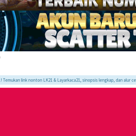
)
k nonton LK21 & Layarkaca21, sinopsis lengkap, dan alur cerita movie f