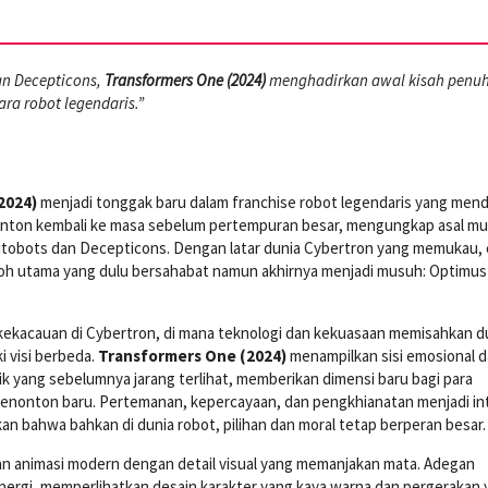
an Decepticons,
Transformers One (2024)
menghadirkan awal kisah penu
ra robot legendaris.”
2024)
menjadi tonggak baru dalam franchise robot legendaris yang mend
nonton kembali ke masa sebelum pertempuran besar, mengungkap asal mu
tobots dan Decepticons. Dengan latar dunia Cybertron yang memukau, 
koh utama yang dulu bersahabat namun akhirnya menjadi musuh: Optimus
kekacauan di Cybertron, di mana teknologi dan kekuasaan memisahkan d
i visi berbeda.
Transformers One (2024)
menampilkan sisi emosional d
ik yang sebelumnya jarang terlihat, memberikan dimensi baru bagi para
nonton baru. Pertemanan, kepercayaan, dan pengkhianatan menjadi inti
kan bahwa bahkan di dunia robot, pilihan dan moral tetap berperan besar.
n animasi modern dengan detail visual yang memanjakan mata. Adegan
nergi, memperlihatkan desain karakter yang kaya warna dan pergerakan 