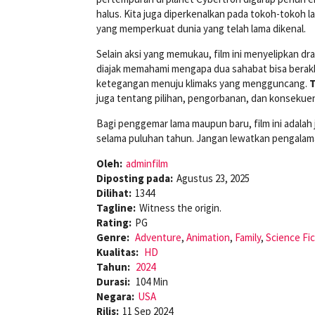
halus. Kita juga diperkenalkan pada tokoh-tokoh 
yang memperkuat dunia yang telah lama dikenal.
Selain aksi yang memukau, film ini menyelipkan dr
diajak memahami mengapa dua sahabat bisa berakhi
ketegangan menuju klimaks yang mengguncang.
T
juga tentang pilihan, pengorbanan, dan konsekuen
Bagi penggemar lama maupun baru, film ini adalah
selama puluhan tahun. Jangan lewatkan pengalama
Oleh:
adminfilm
Diposting pada:
Agustus 23, 2025
Dilihat:
1344
Tagline:
Witness the origin.
Rating:
PG
Genre:
Adventure
,
Animation
,
Family
,
Science Fic
Kualitas:
HD
Tahun:
2024
Durasi:
104 Min
Negara:
USA
Rilis:
11 Sep 2024