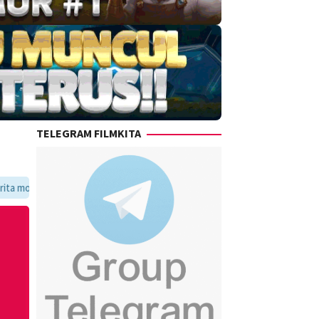
TELEGRAM FILMKITA
avoritmu dalam satu tempat yang praktis dan update setiap hari.