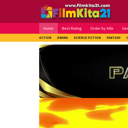
Loncat
ke
konten
Home
Best Rating
Order by title
Ge
ACTION
DRAMA
SCIENCE FICTION
FANTASY