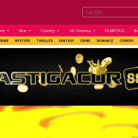
nre
Year
Country
18+ Dewasa
FILMKITA21
Bi
CRIME
MYSTERY
THRILLER
FANTASY
CRIME
ROMANCE
COMEDY