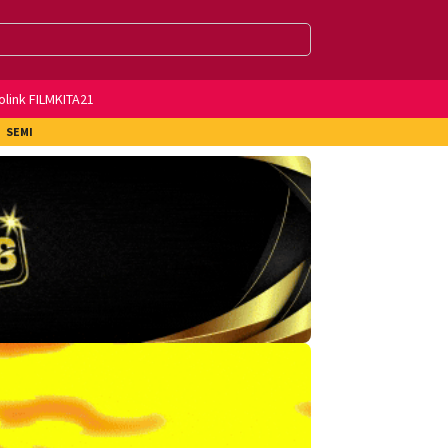
olink FILMKITA21
SEMI