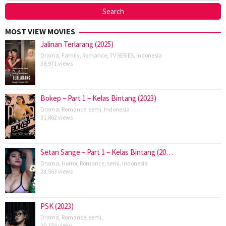
MOST VIEW MOVIES
Jalinan Terlarang (2025)
Drama
,
Family
,
Romance
,
TV SERIES
,
Indonesia
38,971 views
Bokep – Part 1 – Kelas Bintang (2023)
Drama
,
Romance
,
semi
,
Indonesia
31,862 views
Setan Sange – Part 1 – Kelas Bintang (20…
Drama
,
Horror
,
Romance
,
semi
,
Indonesia
23,563 views
PSK (2023)
Drama
,
Romance
,
semi
,
20,154 views