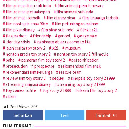
film animasi lucu sub indo
film animasi penuh pesan
film animasi petualangan
film animasi sub indo
film animasi terbaik
film disney pixar
film keluarga terbaik
film nostalgia anak 90an
film petualangan mainan
film pixar disney
film pixar sub indo
filmkita21
flea market
friendship
ganool
garage sale
identity crisis
inanimate objects come to life
jalan cerita toy story 2
lk21
museum
nonton gratis toy story 2
nonton toy story 2 full movie
pahe
pemeran film toy story 2
personification
prosecution
prospector
rekomendasi film anak
rekomendasi film keluarga
rescue team
review film toy story 2
sequel
sinopsis toy story 2 1999
streaming animasi disney
streaming toy story 2 1999
toy comes to life
toy story 2 1999
ulasan film toy story 2
villain
Post Views:
896
Sebarkan
Twit
Tambah +1
FILM TERKAIT