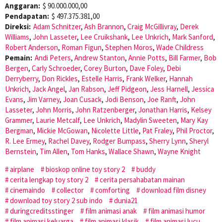
Anggaran:
$ 90.000.000,00
Pendapatan:
$ 497.375.381,00
Direksi:
Adam Schnitzer
,
Ash Brannon
,
Craig McGillivray
,
Derek
Williams
,
John Lasseter
,
Lee Cruikshank
,
Lee Unkrich
,
Mark Sanford
,
Robert Anderson
,
Roman Figun
,
Stephen Moros
,
Wade Childress
Pemain:
Andi Peters
,
Andrew Stanton
,
Annie Potts
,
Bill Farmer
,
Bob
Bergen
,
Carly Schroeder
,
Corey Burton
,
Dave Foley
,
Debi
Derryberry
,
Don Rickles
,
Estelle Harris
,
Frank Welker
,
Hannah
Unkrich
,
Jack Angel
,
Jan Rabson
,
Jeff Pidgeon
,
Jess Harnell
,
Jessica
Evans
,
Jim Varney
,
Joan Cusack
,
Jodi Benson
,
Joe Ranft
,
John
Lasseter
,
John Morris
,
John Ratzenberger
,
Jonathan Harris
,
Kelsey
Grammer
,
Laurie Metcalf
,
Lee Unkrich
,
Madylin Sweeten
,
Mary Kay
Bergman
,
Mickie McGowan
,
Nicolette Little
,
Pat Fraley
,
Phil Proctor
,
R. Lee Ermey
,
Rachel Davey
,
Rodger Bumpass
,
Sherry Lynn
,
Sheryl
Bernstein
,
Tim Allen
,
Tom Hanks
,
Wallace Shawn
,
Wayne Knight
airplane
bioskop online toy story 2
buddy
cerita lengkap toy story 2
cerita persahabatan mainan
cinemaindo
collector
comforting
download film disney
download toy story 2 sub indo
dunia21
duringcreditsstinger
film animasi anak
film animasi humor
film animasi keluarga
film animasi klasik
film animasi lucu