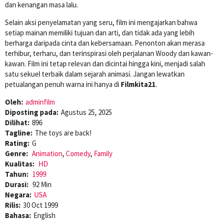
dan kenangan masa lalu.
Selain aksi penyelamatan yang seru, film ini mengajarkan bahwa
setiap mainan memiliki tujuan dan arti, dan tidak ada yang lebih
berharga daripada cinta dan kebersamaan. Penonton akan merasa
terhibur, terharu, dan terinspirasi oleh perjalanan Woody dan kawan-
kawan. Film ini tetap relevan dan dicintai hingga kini, menjadi salah
satu sekuel terbaik dalam sejarah animasi. Jangan lewatkan
petualangan penuh warna ini hanya di
Filmkita21
.
Oleh:
adminfilm
Diposting pada:
Agustus 25, 2025
Dilihat:
896
Tagline:
The toys are back!
Rating:
G
Genre:
Animation
,
Comedy
,
Family
Kualitas:
HD
Tahun:
1999
Durasi:
92 Min
Negara:
USA
Rilis:
30 Oct 1999
Bahasa:
English