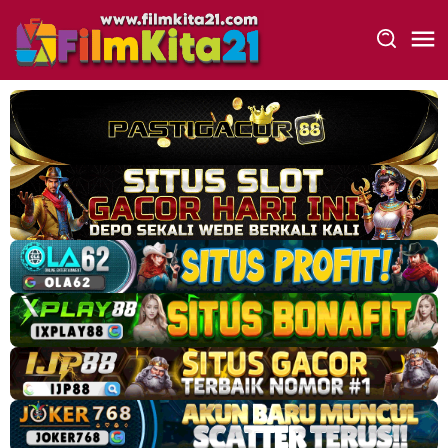
Loncat
ke
konten