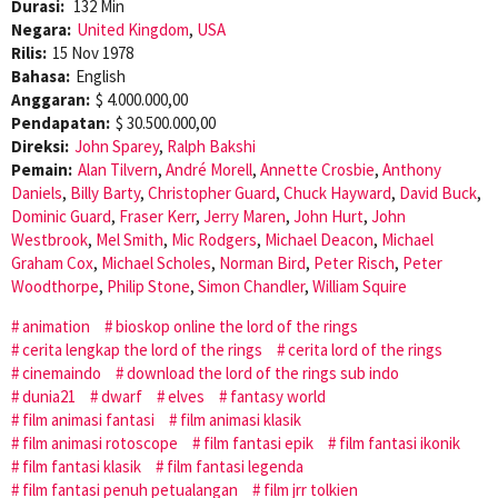
Durasi:
132 Min
Negara:
United Kingdom
,
USA
Rilis:
15 Nov 1978
Bahasa:
English
Anggaran:
$ 4.000.000,00
Pendapatan:
$ 30.500.000,00
Direksi:
John Sparey
,
Ralph Bakshi
Pemain:
Alan Tilvern
,
André Morell
,
Annette Crosbie
,
Anthony
Daniels
,
Billy Barty
,
Christopher Guard
,
Chuck Hayward
,
David Buck
,
Dominic Guard
,
Fraser Kerr
,
Jerry Maren
,
John Hurt
,
John
Westbrook
,
Mel Smith
,
Mic Rodgers
,
Michael Deacon
,
Michael
Graham Cox
,
Michael Scholes
,
Norman Bird
,
Peter Risch
,
Peter
Woodthorpe
,
Philip Stone
,
Simon Chandler
,
William Squire
animation
bioskop online the lord of the rings
cerita lengkap the lord of the rings
cerita lord of the rings
cinemaindo
download the lord of the rings sub indo
dunia21
dwarf
elves
fantasy world
film animasi fantasi
film animasi klasik
film animasi rotoscope
film fantasi epik
film fantasi ikonik
film fantasi klasik
film fantasi legenda
film fantasi penuh petualangan
film jrr tolkien