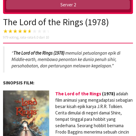
Server 2
The Lord of the Rings (1978)
979
voting, rata-rata
6.0
dari 10
“
The Lord of the Rings (1978)
memulai petualangan epik di
Middle-earth, membawa penonton ke dunia penuh sihir,
persahabatan, dan pertarungan melawan kegelapan.”
SINOPSIS FILM:
The Lord of the Rings
(1978)
adalah
film animasi yang mengadaptasi sebagian
besar kisah epik karya J.R.R. Tolkien.
Cerita dimulai di negeri damai Shire,
tempat tinggal para hobbit yang
sederhana. Seorang hobbit bernama
Frodo Baggins menerima sebuah cincin