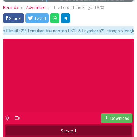
Beranda
Adventure
The Lord of the Rings (1978)
Sharer
Tweet
mkita21! Temukan link nonton LK21 & Layarkaca21, sinopsis lengkap, dan 
Download
Server 1