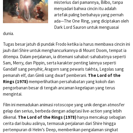
misterius dari pamannya, Bilbo, tanpa
menyadari bahwa cincin itu adalah
artefak paling berbahaya yang pernah
ada—The One Ring, yang diciptakan oleh
Dark Lord Sauron untuk menguasai
dunia.
Tugas besar jatuh di pundak Frodo ketika ia harus membawa cincin ini
jauh dari Shire untuk menghancurkannya di Mount Doom, tempat ia
ditempa. Dalam perjalanan, ia ditemani sahabat-sahabatnya seperti
Sam, Merry, dan Pippin, serta karakter penting lainnya seperti
Gandalf sang penyihir, Aragorn sang pewaris takhta, Legolas sang
pemanah elf, dan Gimli sang dwarf pemberani.
The Lord of the
Rings (1978)
memperlihatkan persahabatan yang kokoh dan
pengorbanan besar di tengah ancaman kegelapan yang terus
mengintai.
Film ini memadukan animasi rotoscope yang unik dengan atmosfer
gelap dan serius, berbeda dengan adaptasi live-action yang lebih
dikenal.
The Lord of the Rings (1978)
hanya mencakup sebagian
cerita dari buku aslinya, termasuk perjalanan dari Shire hingga
pertempuran di Helm’s Deep, memberikan pengalaman singkat