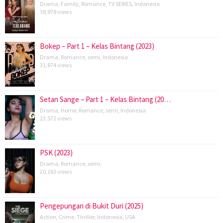
Drama
,
Family
,
Romance
,
TV SERIES
,
Indonesia
38,978 views
Bokep – Part 1 – Kelas Bintang (2023)
Drama
,
Romance
,
semi
,
Indonesia
31,874 views
Setan Sange – Part 1 – Kelas Bintang (20…
Drama
,
Horror
,
Romance
,
semi
,
Indonesia
23,572 views
PSK (2023)
Drama
,
Romance
,
semi
,
20,163 views
Pengepungan di Bukit Duri (2025)
Action
,
Crime
,
Thriller
,
Indonesia
,
USA