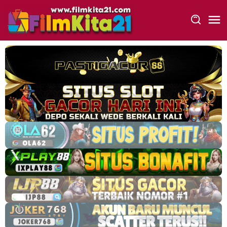
Loncat
ke
konten