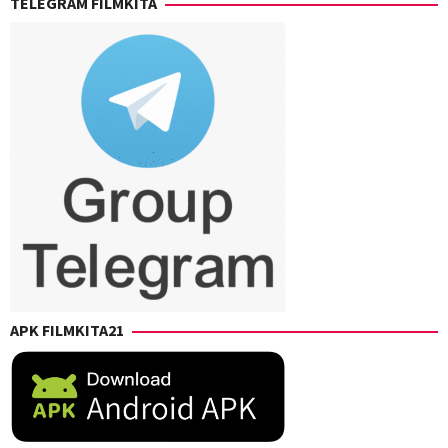
TELEGRAM FILMKITA
Harada
,
Shinya
Shimomura
,
Takashi
Mamezuka
,
Takashi
Suhara
,
Takuro
Takahashi
,
Yuji
Shimizu
,
Yusuke
Kubo
APK FILMKITA21