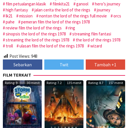
film petualangan klasik
filmkita21
ganool
hero’s journey
high fantasy
jalan cerita the lord of the rings
journey
lk21
mission
nonton the lord of the rings full movie
orcs
pahe
pemeran film the lord of the rings 1978
review film the lord of the rings
ring
sinopsis the lord of the rings 1978
streaming film fantasi
streaming the lord of the rings 1978
the lord of the rings 1978
troll
ulasan film the lord of the rings 1978
wizard
Post Views:
948
Sebarkan
Twit
Tambah +1
FILM TERKAIT
Rating: 9
30 menit
Rating: 7.2
135 menit
Rating: 8.7
157 menit