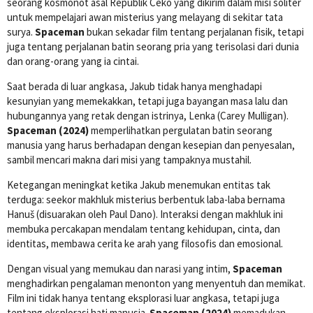
seorang kosmonot asal Republik Ceko yang dikirim dalam misi soliter
untuk mempelajari awan misterius yang melayang di sekitar tata
surya.
Spaceman
bukan sekadar film tentang perjalanan fisik, tetapi
juga tentang perjalanan batin seorang pria yang terisolasi dari dunia
dan orang-orang yang ia cintai.
Saat berada di luar angkasa, Jakub tidak hanya menghadapi
kesunyian yang memekakkan, tetapi juga bayangan masa lalu dan
hubungannya yang retak dengan istrinya, Lenka (Carey Mulligan).
Spaceman (2024)
memperlihatkan pergulatan batin seorang
manusia yang harus berhadapan dengan kesepian dan penyesalan,
sambil mencari makna dari misi yang tampaknya mustahil.
Ketegangan meningkat ketika Jakub menemukan entitas tak
terduga: seekor makhluk misterius berbentuk laba-laba bernama
Hanuš (disuarakan oleh Paul Dano). Interaksi dengan makhluk ini
membuka percakapan mendalam tentang kehidupan, cinta, dan
identitas, membawa cerita ke arah yang filosofis dan emosional.
Dengan visual yang memukau dan narasi yang intim,
Spaceman
menghadirkan pengalaman menonton yang menyentuh dan memikat.
Film ini tidak hanya tentang eksplorasi luar angkasa, tetapi juga
tentang eksplorasi hati manusia.
Spaceman (2024)
memadukan