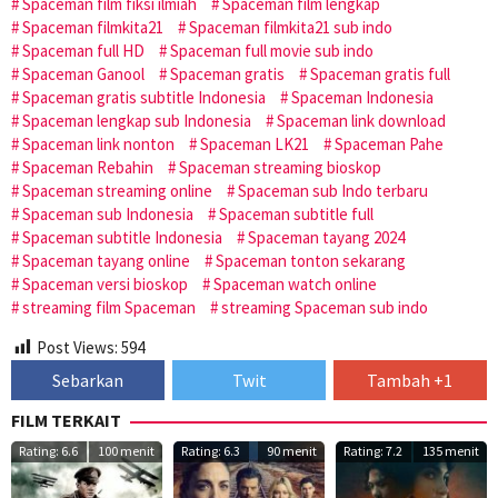
Spaceman film fiksi ilmiah
Spaceman film lengkap
Spaceman filmkita21
Spaceman filmkita21 sub indo
Spaceman full HD
Spaceman full movie sub indo
Spaceman Ganool
Spaceman gratis
Spaceman gratis full
Spaceman gratis subtitle Indonesia
Spaceman Indonesia
Spaceman lengkap sub Indonesia
Spaceman link download
Spaceman link nonton
Spaceman LK21
Spaceman Pahe
Spaceman Rebahin
Spaceman streaming bioskop
Spaceman streaming online
Spaceman sub Indo terbaru
Spaceman sub Indonesia
Spaceman subtitle full
Spaceman subtitle Indonesia
Spaceman tayang 2024
Spaceman tayang online
Spaceman tonton sekarang
Spaceman versi bioskop
Spaceman watch online
streaming film Spaceman
streaming Spaceman sub indo
Post Views:
594
Sebarkan
Twit
Tambah +1
FILM TERKAIT
Rating: 6.6
100 menit
Rating: 6.3
90 menit
Rating: 7.2
135 menit