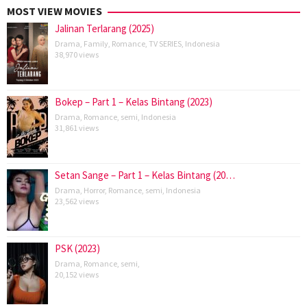
MOST VIEW MOVIES
Jalinan Terlarang (2025)
Drama
,
Family
,
Romance
,
TV SERIES
,
Indonesia
38,970 views
Bokep – Part 1 – Kelas Bintang (2023)
Drama
,
Romance
,
semi
,
Indonesia
31,861 views
Setan Sange – Part 1 – Kelas Bintang (20…
Drama
,
Horror
,
Romance
,
semi
,
Indonesia
23,562 views
PSK (2023)
Drama
,
Romance
,
semi
,
20,152 views