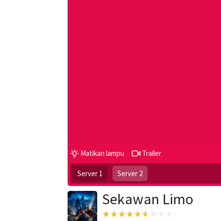
Matikan lampu
Trailer
Server 1
Server 2
Sekawan Limo