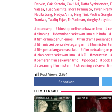
Darwin
,
Cak Kartolo
,
Cak Ukil
,
Daffa Syahriendra
,
D
Valaza
,
Fuad Sasmita
,
Indra Pramujito
,
Irwan Pramu
Nadila Jung
,
Nadya Arina
,
Ning Tini
,
Paulina Sungk
Tumiwa
,
Taufiq Fajar
,
Tri Yudiman
,
Yongky Setyabu
basecamp
bioskop online sekawan limo
ce
climbing
download sekawan limo sub indo
film drama penuh emosi
film drama persahab
film misteri penuh ketegangan
film misteri t
film petualangan masa lalu
film petualangan 
jalan cerita sekawan limo
lk21
mountain
pemeran film sekawan limo
podcast
podca
streaming film misteri
streaming sekawan lim
Post Views:
2,954
Sebarkan
FILM TERKAIT
Rating: 3.375
83 menit
Rating: 8
106 menit