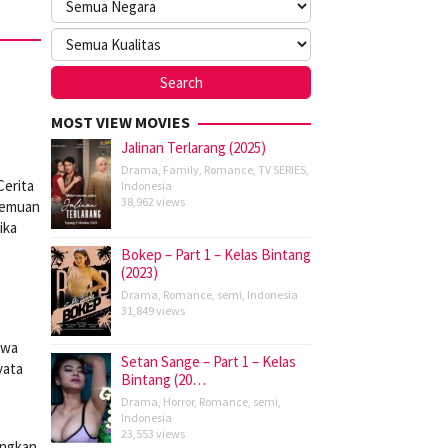
MOST VIEW MOVIES
Jalinan Terlarang (2025)
Drama
,
Family
,
Romance
,
TV SERIES
,
Cerita
Indonesia
38,962 views
rtemuan
ika
Bokep – Part 1 – Kelas Bintang
(2023)
Drama
,
Romance
,
semi
,
Indonesia
31,849 views
hwa
Setan Sange – Part 1 – Kelas
yata
Bintang (20…
Drama
,
Horror
,
Romance
,
semi
,
Indonesia
23,553 views
angkan