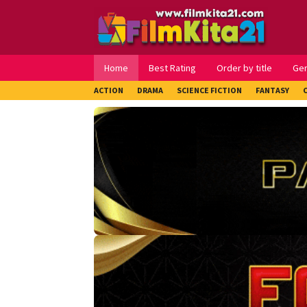
Loncat
ke
konten
Home
Best Rating
Order by title
Ge
ACTION
DRAMA
SCIENCE FICTION
FANTASY