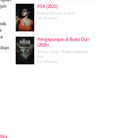
jati
PSK (2023)
Drama
,
Romance
,
semi
,
20,143 views
usik
i
a.
Pengepungan di Bukit Duri
(2025)
atkan
Action
,
Crime
,
Thriller
,
Indonesia
,
USA
19,118 views
bby