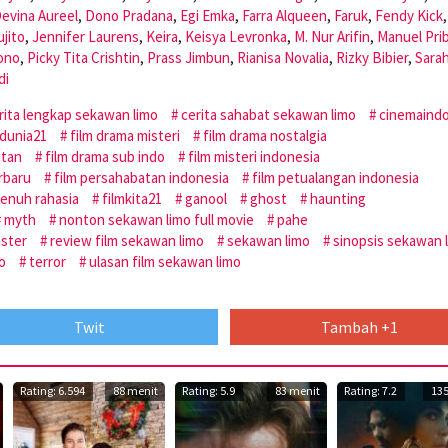
evina Aureel
,
Dono Pradana
,
Egi Emka
,
Farra Alqueen
,
Faruk
,
Fendy Kick
jito
,
Jennifer Laurens
,
Keira
,
Keisya Levronka
,
M. Nur Arifin
,
Manuel Pri
ono
,
Picky Tita Crishtin
,
Prass Jimbun
,
Rianisa Novalia
,
Rizky Bibier
,
Sara
di
rita lengkap sekawan limo
cerita sahabat sekawan limo
cinemaind
dunia21
film drama misteri
film drama nostalgia
atan
film drama sub indo
film misteri indonesia
erbaru
film persahabatan indonesia
film petualangan indonesia
penuh rahasia
filmkita21
ganool
ghost
haunting
myth
nonton sekawan limo full movie
pahe
ster
review film sekawan limo
sekawan limo
sinopsis sekawan 
o
terror
ulasan film sekawan limo
Twit
Tambah +1
Rating: 6.594
88 menit
Rating: 5.9
83 menit
Rating: 7.2
135