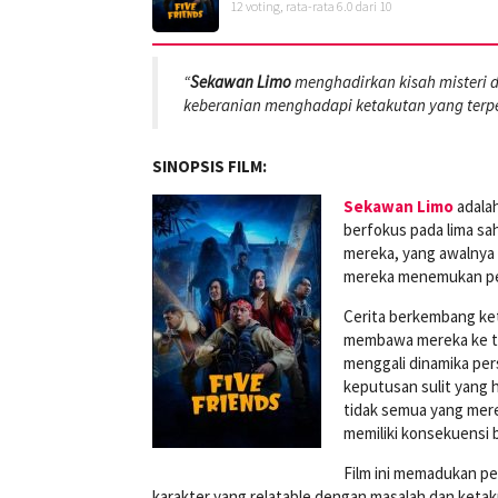
12
voting, rata-rata
6.0
dari 10
“
Sekawan Limo
menghadirkan kisah misteri d
keberanian menghadapi ketakutan yang terp
SINOPSIS FILM:
Sekawan Limo
adalah
berfokus pada lima sa
mereka, yang awalnya 
mereka menemukan pet
Cerita berkembang ke
membawa mereka ke t
menggali dinamika per
keputusan sulit yang
tidak semua yang mere
memiliki konsekuensi 
Film ini memadukan p
karakter yang relatable dengan masalah dan ket