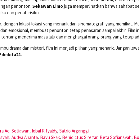
dengan penonton.
Sekawan Limo
juga memperlihatkan bahwa sahabat se
iku dan penuh risiko.
, dengan lokasi-lokasi yang menarik dan sinematografi yang memikat. M
dan emosional, membuat penonton tetap penasaran sampai akhir. Film in
a tentang menerima masa lalu dan menghargai orang-orang yang tetap ad
bu drama dan misteri, film ini menjadi pilihan yang menarik. Jangan lew
Filmkita21
.
ra Adi Setiawan
,
Iqbal Rifyaldy
,
Satrio Arganggi
ansyah
,
Audya Ananta
,
Bayu Skak
,
Benidictus Siregar
,
Beta Sofiansyah
,
Bo