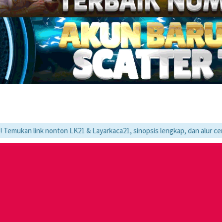
k nonton LK21 & Layarkaca21, sinopsis lengkap, dan alur cerita movie fa