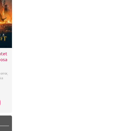
ntet
Dosa
orror
,
ia
,
nov
ia
,
di
,