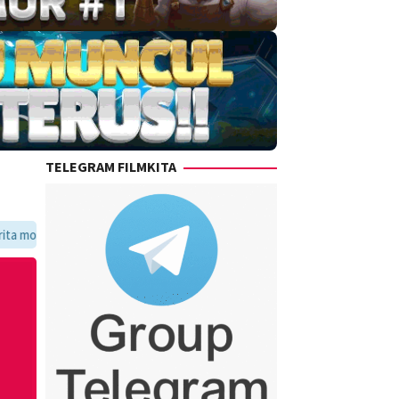
TELEGRAM FILMKITA
voritmu dalam satu tempat yang praktis dan update setiap hari.