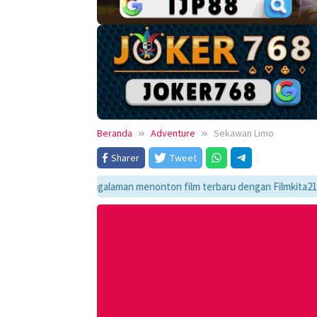
Beranda
Adventure
Sekawan Limo
Sharer
Tweet
ikmati pengalaman menonton film terbaru dengan Filmkita21! Temukan lin