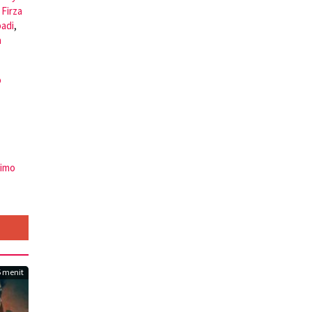
,
Firza
badi
,
h
o
limo
 menit