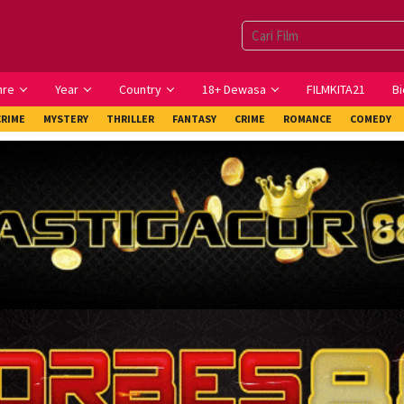
nre
Year
Country
18+ Dewasa
FILMKITA21
Bi
CRIME
MYSTERY
THRILLER
FANTASY
CRIME
ROMANCE
COMEDY