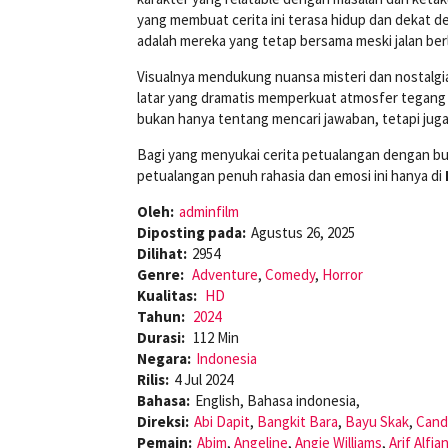
yang membuat cerita ini terasa hidup dan dekat 
adalah mereka yang tetap bersama meski jalan berl
Visualnya mendukung nuansa misteri dan nostalgia
latar yang dramatis memperkuat atmosfer tegang 
bukan hanya tentang mencari jawaban, tetapi jug
Bagi yang menyukai cerita petualangan dengan bum
petualangan penuh rahasia dan emosi ini hanya di
Oleh:
adminfilm
Diposting pada:
Agustus 26, 2025
Dilihat:
2954
Genre:
Adventure
,
Comedy
,
Horror
Kualitas:
HD
Tahun:
2024
Durasi:
112 Min
Negara:
Indonesia
Rilis:
4 Jul 2024
Bahasa:
English, Bahasa indonesia,
Direksi:
Abi Dapit
,
Bangkit Bara
,
Bayu Skak
,
Cand
Pemain:
Abim
,
Angeline
,
Angie Williams
,
Arif Alfi