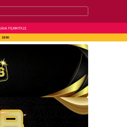
olink FILMKITA21
SEMI