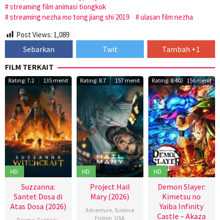
streaming film animasi tiongkok
streaming nezha mo tong jiang shi 2019
ulasan film nezha
Post Views:
1,089
Sebarkan
Twit
Tambah +1
FILM TERKAIT
Rating: 7.2
135 menit
Rating: 8.7
157 menit
Rating: 8.403
156 menit
HD
HD
HD
Suzzanna:
Project Hail
Demon Slayer:
Santet Dosa di
Mary (2026)
Kimetsu no
Atas Dosa (2026)
Yaiba Infinity
Adventure
,
Science
Castle – Akaza
Fiction
,
USA
Drama
,
Fantasy
,