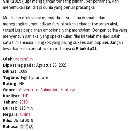
Shi (2019)
juga mengajarkan tentang pilihan, pengorbanan, dan
menemukan jati diri di dunia yang penuh prasangka.
Musik dan efek suara memperkuat suasana dramatis dan
menegangkan, menjadikan film ini bukan sekadar tontonan aksi,
tetapi juga perjalanan emosional yang mendalam. Dengan cerita yang
menyentuh dan aksi yang spektakuler, film ini telah menjadi salah
satu film animasi Tiongkok yang paling sukses dan populer. Jangan
lewatkan kisah penuh warna ini hanya di
Filmkita21
.
Oleh:
adminfilm
Diposting pada:
Agustus 26, 2025
Dilihat:
1089
Tagline:
Fight your fate
Rating:
NR
Genre:
Adventure
,
Animation
,
Fantasy
Kualitas:
HD
Tahun:
2019
Durasi:
110 Min
Negara:
China
Rilis:
26 Jul 2019
Bahasa:
普通话