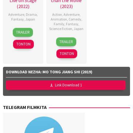
Live on Stage
chan the Movie
Takuro
(2022)
(2023)
Takahashi
,
Adventure
,
Drama
,
Action
,
Adventure
,
Yuji
Fantasy
,
Japan
Animation
,
Comedy
,
Family
,
Fantasy
,
Shimizu
,
23
John
Science Fiction
,
Japan
Yusuke
TRAILER
Apr
Caird
,
Kubo
4
Hitoshi
2023
Makoto
TRAILER
TONTON
Aug
One
Nagai
,
2023
TONTON
Ryusei
Onuki
DOWNLOAD NEZHA: MO TONG JIANG SHI (2019)
Link Download 1
TELEGRAM FILMKITA