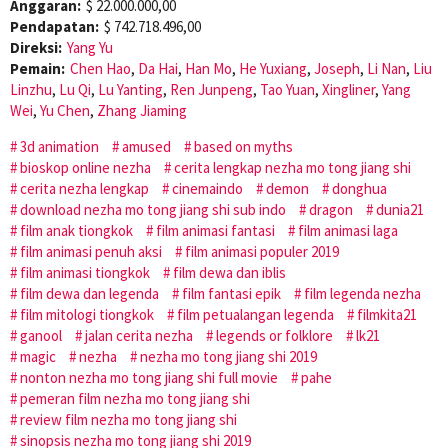
Anggaran:
$ 22.000.000,00
Pendapatan:
$ 742.718.496,00
Direksi:
Yang Yu
Pemain:
Chen Hao
,
Da Hai
,
Han Mo
,
He Yuxiang
,
Joseph
,
Li Nan
,
Liu
Linzhu
,
Lu Qi
,
Lu Yanting
,
Ren Junpeng
,
Tao Yuan
,
Xingliner
,
Yang
Wei
,
Yu Chen
,
Zhang Jiaming
3d animation
amused
based on myths
bioskop online nezha
cerita lengkap nezha mo tong jiang shi
cerita nezha lengkap
cinemaindo
demon
donghua
download nezha mo tong jiang shi sub indo
dragon
dunia21
film anak tiongkok
film animasi fantasi
film animasi laga
film animasi penuh aksi
film animasi populer 2019
film animasi tiongkok
film dewa dan iblis
film dewa dan legenda
film fantasi epik
film legenda nezha
film mitologi tiongkok
film petualangan legenda
filmkita21
ganool
jalan cerita nezha
legends or folklore
lk21
magic
nezha
nezha mo tong jiang shi 2019
nonton nezha mo tong jiang shi full movie
pahe
pemeran film nezha mo tong jiang shi
review film nezha mo tong jiang shi
sinopsis nezha mo tong jiang shi 2019