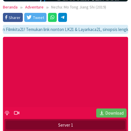
Beranda
Adventure
Nezha: Mo Tong Jiang Shi (2019)
Sharer
Tweet
mkita21! Temukan link nonton LK21 & Layarkaca21, sinopsis lengkap, dan 
Download
Server 1