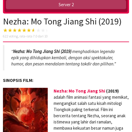
Server 2
Nezha: Mo Tong Jiang Shi (2019)
622
voting, rata-rata
7.0
dari 10
“
Nezha: Mo Tong Jiang Shi (2019)
menghadirkan legenda
epik yang dihidupkan kembali, dengan aksi spektakuler,
humor, dan pesan mendalam tentang takdir dan pilihan.”
SINOPSIS FILM:
Nezha: Mo Tong Jiang Shi
(2019)
adalah film animasi fantasi yang memikat,
mengangkat salah satu kisah mitologi
Tiongkok paling terkenal. Film ini
bercerita tentang Nezha, seorang anak
istimewa yang lahir dari ramalan,
membawa kekuatan besar namun juga