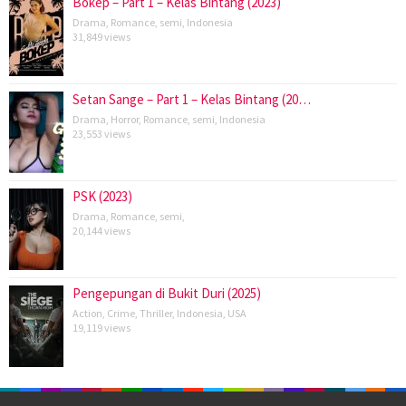
Bokep – Part 1 – Kelas Bintang (2023)
Drama
,
Romance
,
semi
,
Indonesia
31,849 views
Setan Sange – Part 1 – Kelas Bintang (20…
Drama
,
Horror
,
Romance
,
semi
,
Indonesia
23,553 views
PSK (2023)
Drama
,
Romance
,
semi
,
20,144 views
Pengepungan di Bukit Duri (2025)
Action
,
Crime
,
Thriller
,
Indonesia
,
USA
19,119 views