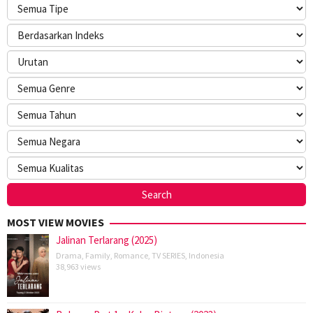
MOST VIEW MOVIES
Jalinan Terlarang (2025)
Drama
,
Family
,
Romance
,
TV SERIES
,
Indonesia
38,963 views