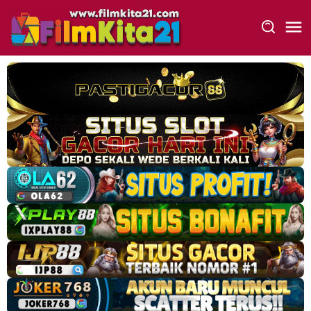
Loncat
ke
konten