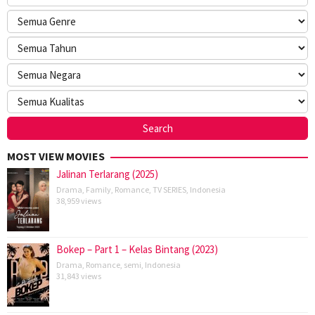
MOST VIEW MOVIES
Jalinan Terlarang (2025)
Drama
,
Family
,
Romance
,
TV SERIES
,
Indonesia
38,959 views
Bokep – Part 1 – Kelas Bintang (2023)
Drama
,
Romance
,
semi
,
Indonesia
31,843 views