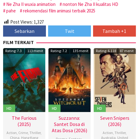
Ne Zha II wuxia animation
nonton Ne Zha II kualitas HD
pahe
rekomendasi film animasi terbaik 2025
Post Views:
1,327
Sebarkan
Twit
Tambah +1
FILM TERKAIT
Rating: 7.3
113 menit
Rating: 7.2
135 menit
Rating: 6.118
87 menit
HD
HD
HD
The Furious
Suzzanna:
Seven Snipers
(2025)
Santet Dosa di
(2026)
Atas Dosa (2026)
Action
,
Crime
,
Thriller
,
Action
,
Thriller
,
China
,
Hong Kong
Australia
,
United
Drama
,
Fantasy
,