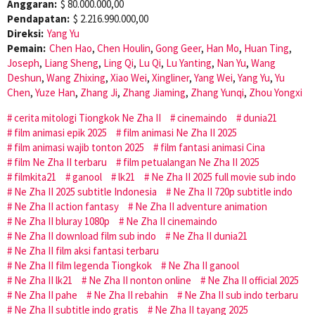
Anggaran:
$ 80.000.000,00
Pendapatan:
$ 2.216.990.000,00
Direksi:
Yang Yu
Pemain:
Chen Hao
,
Chen Houlin
,
Gong Geer
,
Han Mo
,
Huan Ting
,
Joseph
,
Liang Sheng
,
Ling Qi
,
Lu Qi
,
Lu Yanting
,
Nan Yu
,
Wang
Deshun
,
Wang Zhixing
,
Xiao Wei
,
Xingliner
,
Yang Wei
,
Yang Yu
,
Yu
Chen
,
Yuze Han
,
Zhang Ji
,
Zhang Jiaming
,
Zhang Yunqi
,
Zhou Yongxi
cerita mitologi Tiongkok Ne Zha II
cinemaindo
dunia21
film animasi epik 2025
film animasi Ne Zha II 2025
film animasi wajib tonton 2025
film fantasi animasi Cina
film Ne Zha II terbaru
film petualangan Ne Zha II 2025
filmkita21
ganool
lk21
Ne Zha II 2025 full movie sub indo
Ne Zha II 2025 subtitle Indonesia
Ne Zha II 720p subtitle indo
Ne Zha II action fantasy
Ne Zha II adventure animation
Ne Zha II bluray 1080p
Ne Zha II cinemaindo
Ne Zha II download film sub indo
Ne Zha II dunia21
Ne Zha II film aksi fantasi terbaru
Ne Zha II film legenda Tiongkok
Ne Zha II ganool
Ne Zha II lk21
Ne Zha II nonton online
Ne Zha II official 2025
Ne Zha II pahe
Ne Zha II rebahin
Ne Zha II sub indo terbaru
Ne Zha II subtitle indo gratis
Ne Zha II tayang 2025