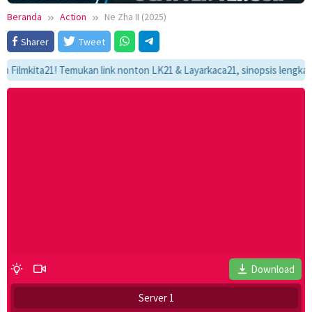
Beranda
Action
Ne Zha II (2025)
Sharer
Tweet
kita21! Temukan link nonton LK21 & Layarkaca21, sinopsis lengkap, dan 
Download
Server 1