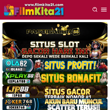
Loncat
ke
konten