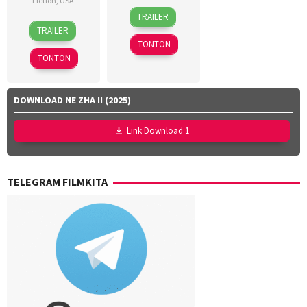
Fiction
,
USA
9
Dyeanna
TRAILER
15
Callum
Apr
Jemat
,
TRAILER
Mar
Dawson
,
2026
Faisal
TONTON
2026
Christopher
Ishak
,
TONTON
Miller
,
Yayan
Dan
Ruhian
Channing-
DOWNLOAD NE ZHA II (2025)
Williams
,
Jan
Link Download 1
Zalar
,
John
Sorapure
,
TELEGRAM FILMKITA
Phil
Lord
,
Sheila
Waldron