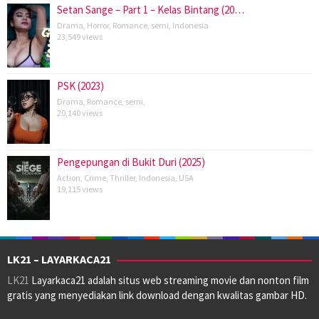
Setan Sange – Part 1 – Kelas Bintang (20…
Drama
,
Horror
,
Romance
,
semi
,
Indonesia
23,549 views
PSK (2023)
Drama
,
Romance
,
semi
,
20,140 views
Pengepungan di Bukit Duri (2025)
Action
,
Crime
,
Thriller
,
Indonesia
,
USA
19,115 views
LK21 – LAYARKACA21
LK21
Layarkaca21 adalah situs web streaming movie dan nonton film
gratis yang menyediakan link download dengan kwalitas gambar HD.