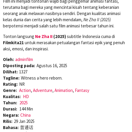
Film ini menjadi tontonan wajib bagi penggemar animasi fantasi,
terutama bagi mereka yang mencintai kisah tentang keberanian
seorang anak melawan nasibnya sendiri. Dengan kualitas animasi
kelas dunia dan cerita yang lebih mendalam,
Ne Zha II (2025)
berpotensi menjadi salah satu film animasi terbesar tahun ini.
Tonton langsung
Ne Zha II
(2025)
subtitle Indonesia cuma di
Filmkita21
untuk merasakan petualangan fantasi epik yang penuh
aksi, emosi, dan inspirasi.
Oleh:
adminfilm
Diposting pada:
Agustus 16, 2025
Dilihat:
1327
Tagline:
Witness a hero reborn.
Rating:
NR
Genre:
Action
,
Adventure
,
Animation
,
Fantasy
Kualitas:
HD
Tahun:
2025
Durasi:
144 Min
Negara:
China
Rilis:
29 Jan 2025
Bahasa:
普通话