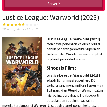
Server 2
Justice League: Warworld (2023)
275
voting, rata-rata
6.0
dari 10
Justice League: Warworld (2023)
membawa penonton ke dunia brutal
penuh peperangan ketika Superman,
Batman, dan Wonder Woman terjebak
di planet penuh kekacauan.
Sinopsis Film :
Justice League: Warworld (2023)
adalah film animasi superhero DC
terbaru yang menampilkan
Superman,
Batman, dan Wonder Woman
dalam
misi paling berbahaya. Tidak seperti
petualangan sebelumnya, kali ini
mereka terdampar di
Warworld
, sebuah planet penuh kekerasan