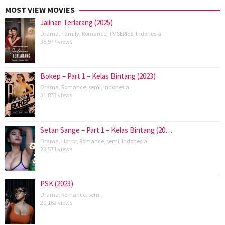
MOST VIEW MOVIES
Jalinan Terlarang (2025)
Drama
,
Family
,
Romance
,
TV SERIES
,
Indonesia
38,977 views
Bokep – Part 1 – Kelas Bintang (2023)
Drama
,
Romance
,
semi
,
Indonesia
31,873 views
Setan Sange – Part 1 – Kelas Bintang (20…
Drama
,
Horror
,
Romance
,
semi
,
Indonesia
23,571 views
PSK (2023)
Drama
,
Romance
,
semi
,
20,162 views