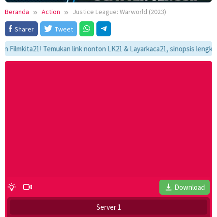
Beranda
Action
Justice League: Warworld (2023)
Sharer
Tweet
mkita21! Temukan link nonton LK21 & Layarkaca21, sinopsis lengkap, dan
Download
Server 1