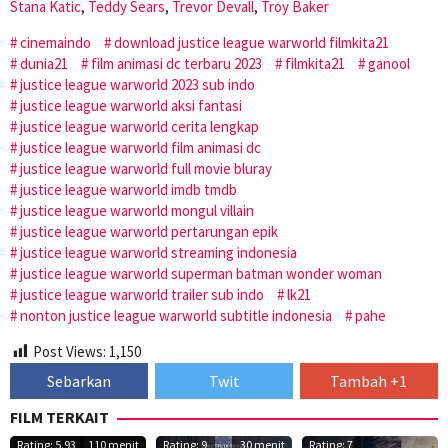
Stana Katic
,
Teddy Sears
,
Trevor Devall
,
Troy Baker
cinemaindo
download justice league warworld filmkita21
dunia21
film animasi dc terbaru 2023
filmkita21
ganool
justice league warworld 2023 sub indo
justice league warworld aksi fantasi
justice league warworld cerita lengkap
justice league warworld film animasi dc
justice league warworld full movie bluray
justice league warworld imdb tmdb
justice league warworld mongul villain
justice league warworld pertarungan epik
justice league warworld streaming indonesia
justice league warworld superman batman wonder woman
justice league warworld trailer sub indo
lk21
nonton justice league warworld subtitle indonesia
pahe
Post Views:
1,150
Sebarkan
Twit
Tambah +1
FILM TERKAIT
Rating: 5.93
110 menit
Rating: 9
30 menit
Rating: 7