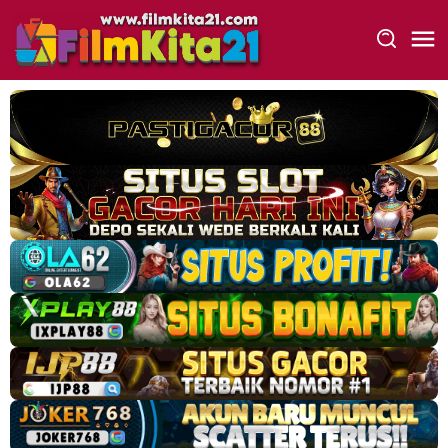
Loncat
ke
konten