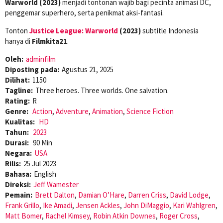
Warworld (2023)
menjadi tontonan wajib bagi pecinta animasi DC,
penggemar superhero, serta penikmat aksi-fantasi.
Tonton
Justice League: Warworld
(2023)
subtitle Indonesia
hanya di
Filmkita21
.
Oleh:
adminfilm
Diposting pada:
Agustus 21, 2025
Dilihat:
1150
Tagline:
Three heroes. Three worlds. One salvation.
Rating:
R
Genre:
Action
,
Adventure
,
Animation
,
Science Fiction
Kualitas:
HD
Tahun:
2023
Durasi:
90 Min
Negara:
USA
Rilis:
25 Jul 2023
Bahasa:
English
Direksi:
Jeff Wamester
Pemain:
Brett Dalton
,
Damian O’Hare
,
Darren Criss
,
David Lodge
,
Frank Grillo
,
Ike Amadi
,
Jensen Ackles
,
John DiMaggio
,
Kari Wahlgren
,
Matt Bomer
,
Rachel Kimsey
,
Robin Atkin Downes
,
Roger Cross
,