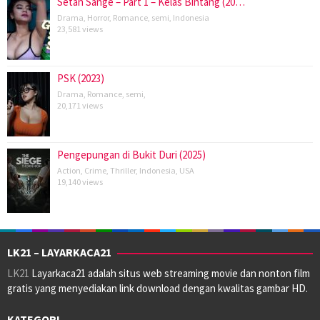
Setan Sange – Part 1 – Kelas Bintang (20…
Drama
,
Horror
,
Romance
,
semi
,
Indonesia
23,581 views
PSK (2023)
Drama
,
Romance
,
semi
,
20,171 views
Pengepungan di Bukit Duri (2025)
Action
,
Crime
,
Thriller
,
Indonesia
,
USA
19,140 views
LK21 – LAYARKACA21
LK21
Layarkaca21 adalah situs web streaming movie dan nonton film
gratis yang menyediakan link download dengan kwalitas gambar HD.
KATEGORI