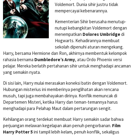
Voldemort. Dunia sihir justru tidak
mempercayai kebenarannya.
Kementerian Sihir berusaha menutup-
nutupi kebangkitan Voldemort dengan
menempatkan
Dolores Umbridge
di
Hogwarts. Kehadirannya membuat
sekolah dipenuhi aturan mengekang.
Harry, bersama Hermione dan Ron, akhirnya membentuk kelompok
rahasia bernama
Dumbledore’s Army
, atau Ordo Phoenix versi
pelajar. Mereka berlatih pertahanan sihir untuk menghadapi ancaman
yang semakin nyata.
Di sisi lain, Harry mulai merasakan koneksi batin dengan Voldemort.
Hubungan misterius ini memberinya penglihatan akan rencana
musuh, tapi juga membahayakan dirinya. Konflik memuncak di
Departemen Misteri, ketika Harry dan teman-temannya harus
menghadapi para Pelahap Maut dalam pertarungan sengit.
Kehilangan orang terdekat membuat Harry semakin sadar bahwa
perjuangan melawan kegelapan akan penuh pengorbanan.
Film
Harry Potter 5
ini tampil lebih kelam, penuh konflik, sekaligus