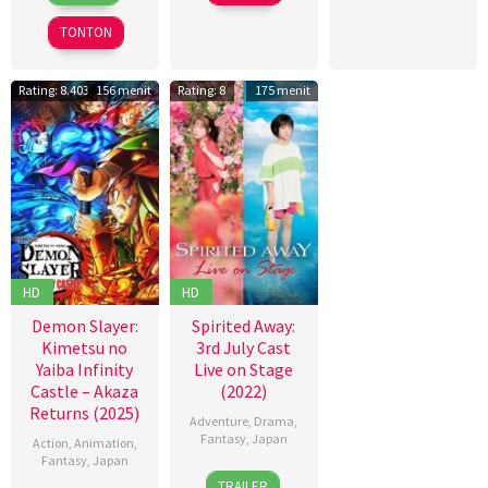
Aug
Hashimoto
Hollynov
Channing-
2025
Renafia
,
Williams
,
TONTON
Mutia
Jan
Effendi
,
Zalar
,
Rating: 8.403
156 menit
Rating: 8
175 menit
Nurul
John
Ravika
Sorapure
,
Phil
Lord
,
Sheila
Waldron
HD
HD
Demon Slayer:
Spirited Away:
Kimetsu no
3rd July Cast
Yaiba Infinity
Live on Stage
Castle – Akaza
(2022)
Returns (2025)
Adventure
,
Drama
,
Fantasy
,
Japan
Action
,
Animation
,
Fantasy
,
Japan
23
John
TRAILER