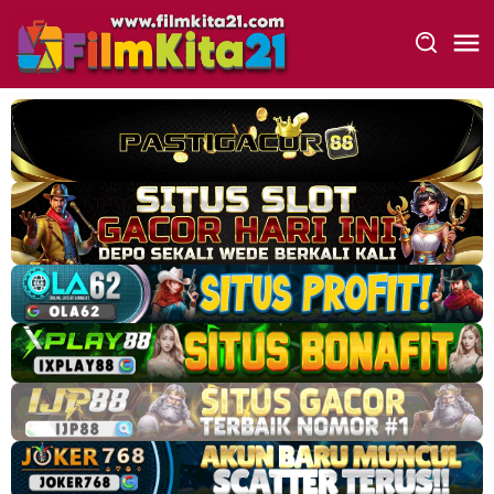
Loncat
ke
konten