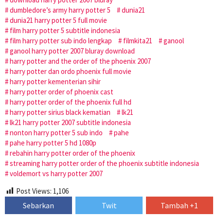
dumbledore’s army harry potter 5
dunia21
dunia21 harry potter 5 full movie
film harry potter 5 subtitle indonesia
film harry potter sub indo lengkap
filmkita21
ganool
ganool harry potter 2007 bluray download
harry potter and the order of the phoenix 2007
harry potter dan ordo phoenix full movie
harry potter kementerian sihir
harry potter order of phoenix cast
harry potter order of the phoenix full hd
harry potter sirius black kematian
lk21
lk21 harry potter 2007 subtitle indonesia
nonton harry potter 5 sub indo
pahe
pahe harry potter 5 hd 1080p
rebahin harry potter order of the phoenix
streaming harry potter order of the phoenix subtitle indonesia
voldemort vs harry potter 2007
Post Views:
1,106
Sebarkan
Twit
Tambah +1