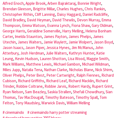
Alfred Enoch
,
Apple Brook
,
Arben Bajraktaraj
,
Bonnie Wright
,
Brendan Gleeson
,
Brigitte Millar
,
Charles Hughes
,
Chris Rankin
,
Christopher Rithin
,
Cliff Lanning
,
Daisy Haggard
,
Daniel Radcliffe
,
David Bradley
,
David Heyman
,
David Thewlis
,
Devon Murray
,
Emma
Thompson
,
Emma Watson
,
Evanna Lynch
,
Fiona Shaw
,
Gary Oldman
,
George Harris
,
Geraldine Somerville
,
Harry Melling
,
Helena Bonham
Carter
,
Imelda Staunton
,
James Payton
,
James Phelps
,
James
Utechin
,
James Walters
,
Jamie Waylett
,
Jamie Wolpert
,
Jason Boyd
,
Jason Isaacs
,
Jason Piper
,
Jessica Hynes
,
Jim McManus
,
John
Atterbury
,
Josh Herdman
,
Julie Walters
,
Kathryn Hunter
,
Katie
Leung
,
Kevin Hudson
,
Lauren Shotton
,
Lisa Wood
,
Maggie Smith
,
Mark Williams
,
Matthew Lewis
,
Michael Gambon
,
Michael Wildman
,
Miles Jupp
,
Natalia Tena
,
Nathan Clarke
,
Nicholas Blane
,
Nick Shirm
,
Oliver Phelps
,
Peter Best
,
Peter Cartwright
,
Ralph Fiennes
,
Richard
Cubison
,
Richard Griffiths
,
Richard Leaf
,
Richard Macklin
,
Richard
Trinder
,
Robbie Coltrane
,
Robbie Jarvis
,
Robert Hardy
,
Rupert Grint
,
Ryan Nelson
,
Sam Beazley
,
Saskia Strallen
,
Shefali Chowdhury
,
Sian
Thomas
,
Tav MacDougall
,
Timothy Bateson
,
Timothy Spall
,
Tom
Felton
,
Tony Maudsley
,
Warwick Davis
,
William Melling
cinemaindo
cinemaindo harry potter streaming
download harry potter 2007 bluray