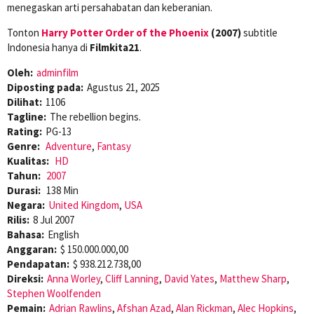
menegaskan arti persahabatan dan keberanian.
Tonton
Harry Potter Order of the Phoenix
(2007)
subtitle
Indonesia hanya di
Filmkita21
.
Oleh:
adminfilm
Diposting pada:
Agustus 21, 2025
Dilihat:
1106
Tagline:
The rebellion begins.
Rating:
PG-13
Genre:
Adventure
,
Fantasy
Kualitas:
HD
Tahun:
2007
Durasi:
138 Min
Negara:
United Kingdom
,
USA
Rilis:
8 Jul 2007
Bahasa:
English
Anggaran:
$ 150.000.000,00
Pendapatan:
$ 938.212.738,00
Direksi:
Anna Worley
,
Cliff Lanning
,
David Yates
,
Matthew Sharp
,
Stephen Woolfenden
Pemain:
Adrian Rawlins
,
Afshan Azad
,
Alan Rickman
,
Alec Hopkins
,