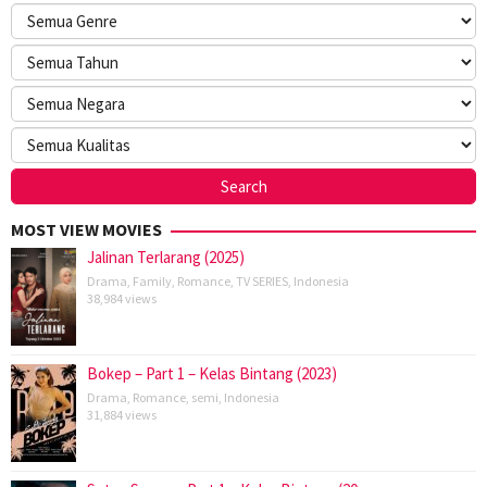
MOST VIEW MOVIES
Jalinan Terlarang (2025)
Drama
,
Family
,
Romance
,
TV SERIES
,
Indonesia
38,984 views
Bokep – Part 1 – Kelas Bintang (2023)
Drama
,
Romance
,
semi
,
Indonesia
31,884 views