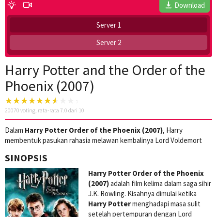
Download
Server 1
Server 2
Harry Potter and the Order of the
Phoenix (2007)
20070
voting, rata-rata
7.0
dari 10
Dalam
Harry Potter Order of the Phoenix (2007)
, Harry
membentuk pasukan rahasia melawan kembalinya Lord Voldemort
SINOPSIS
Harry Potter Order of the Phoenix
(2007)
adalah film kelima dalam saga sihir
J.K. Rowling. Kisahnya dimulai ketika
Harry Potter
menghadapi masa sulit
setelah pertempuran dengan Lord