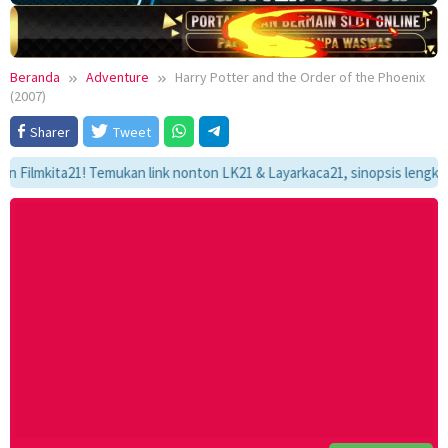
Beranda
Adventure
Harry Potter and the Order of the Phoenix
(2007)
Sharer
Tweet
kita21! Temukan link nonton LK21 & Layarkaca21, sinopsis lengkap, dan 