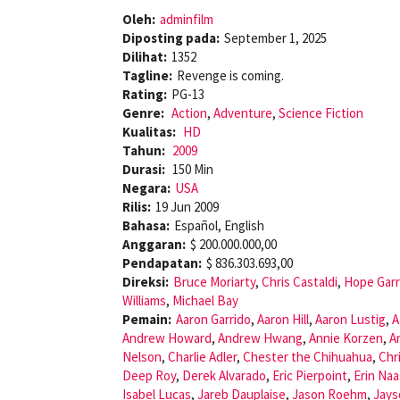
Oleh:
adminfilm
Diposting pada:
September 1, 2025
Dilihat:
1352
Tagline:
Revenge is coming.
Rating:
PG-13
Genre:
Action
,
Adventure
,
Science Fiction
Kualitas:
HD
Tahun:
2009
Durasi:
150 Min
Negara:
USA
Rilis:
19 Jun 2009
Bahasa:
Español, English
Anggaran:
$ 200.000.000,00
Pendapatan:
$ 836.303.693,00
Direksi:
Bruce Moriarty
,
Chris Castaldi
,
Hope Garr
Williams
,
Michael Bay
Pemain:
Aaron Garrido
,
Aaron Hill
,
Aaron Lustig
,
A
Andrew Howard
,
Andrew Hwang
,
Annie Korzen
,
A
Nelson
,
Charlie Adler
,
Chester the Chihuahua
,
Chr
Deep Roy
,
Derek Alvarado
,
Eric Pierpoint
,
Erin Naa
Isabel Lucas
,
Jareb Dauplaise
,
Jason Roehm
,
Jays