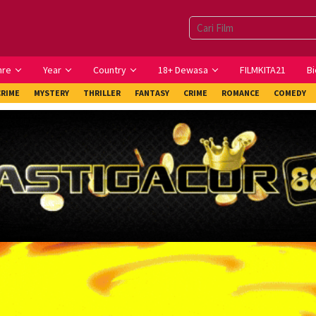
nre
Year
Country
18+ Dewasa
FILMKITA21
Bi
CRIME
MYSTERY
THRILLER
FANTASY
CRIME
ROMANCE
COMEDY