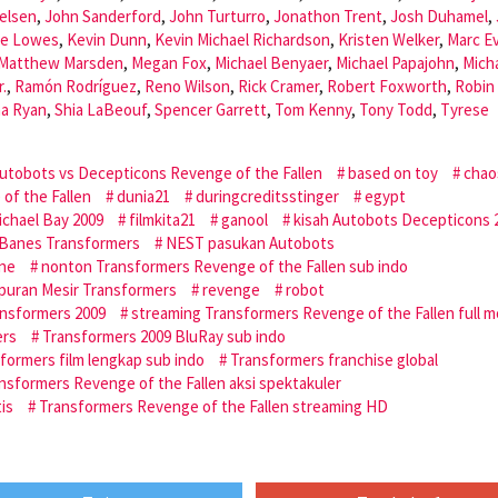
elsen
,
John Sanderford
,
John Turturro
,
Jonathon Trent
,
Josh Duhamel
,
ie Lowes
,
Kevin Dunn
,
Kevin Michael Richardson
,
Kristen Welker
,
Marc E
Matthew Marsden
,
Megan Fox
,
Michael Benyaer
,
Michael Papajohn
,
Mich
.
,
Ramón Rodríguez
,
Reno Wilson
,
Rick Cramer
,
Robert Foxworth
,
Robin 
a Ryan
,
Shia LaBeouf
,
Spencer Garrett
,
Tom Kenny
,
Tony Todd
,
Tyrese
utobots vs Decepticons Revenge of the Fallen
based on toy
chao
of the Fallen
dunia21
duringcreditsstinger
egypt
ichael Bay 2009
filmkita21
ganool
kisah Autobots Decepticons 
 Banes Transformers
NEST pasukan Autobots
ine
nonton Transformers Revenge of the Fallen sub indo
puran Mesir Transformers
revenge
robot
nsformers 2009
streaming Transformers Revenge of the Fallen full m
ers
Transformers 2009 BluRay sub indo
formers film lengkap sub indo
Transformers franchise global
nsformers Revenge of the Fallen aksi spektakuler
is
Transformers Revenge of the Fallen streaming HD