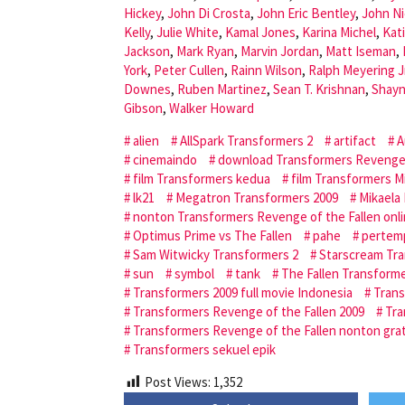
Hickey
,
John Di Crosta
,
John Eric Bentley
,
John Ni
Kelly
,
Julie White
,
Kamal Jones
,
Karina Michel
,
Kat
Jackson
,
Mark Ryan
,
Marvin Jordan
,
Matt Iseman
,
York
,
Peter Cullen
,
Rainn Wilson
,
Ralph Meyering Jr
Downes
,
Ruben Martinez
,
Sean T. Krishnan
,
Shayn
Gibson
,
Walker Howard
alien
AllSpark Transformers 2
artifact
A
cinemaindo
download Transformers Revenge 
film Transformers kedua
film Transformers M
lk21
Megatron Transformers 2009
Mikaela
nonton Transformers Revenge of the Fallen onl
Optimus Prime vs The Fallen
pahe
pertem
Sam Witwicky Transformers 2
Starscream Tra
sun
symbol
tank
The Fallen Transform
Transformers 2009 full movie Indonesia
Trans
Transformers Revenge of the Fallen 2009
Tra
Transformers Revenge of the Fallen nonton grat
Transformers sekuel epik
Post Views:
1,352