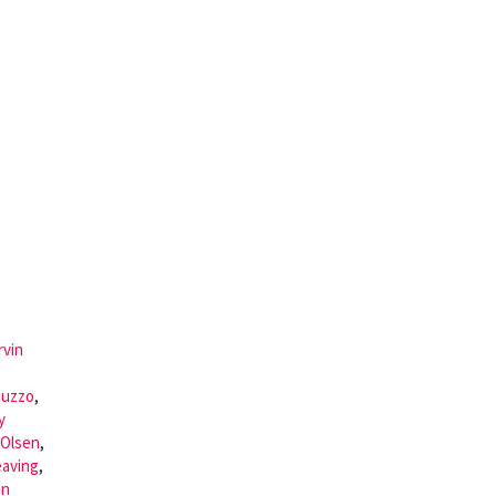
rvin
iuzzo
,
y
 Olsen
,
aving
,
in