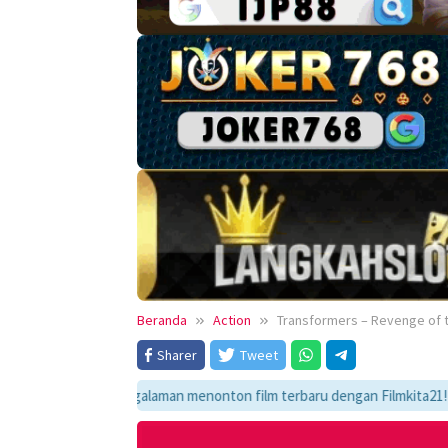
Beranda
Action
Transformers – Revenge of t
Sharer
Tweet
ati pengalaman menonton film terbaru dengan Filmkita21! Temukan link n