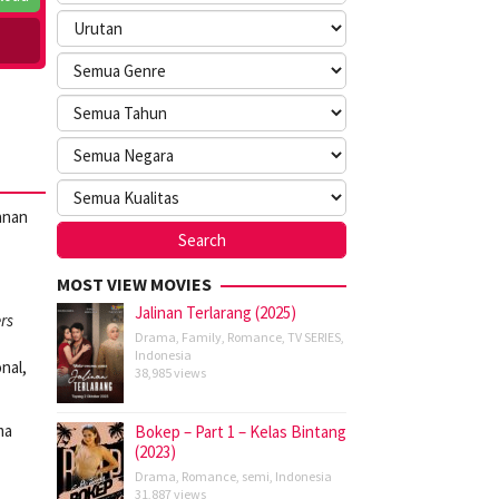
anan
MOST VIEW MOVIES
Jalinan Terlarang (2025)
rs
Drama
,
Family
,
Romance
,
TV SERIES
,
Indonesia
nal,
38,985 views
ma
Bokep – Part 1 – Kelas Bintang
(2023)
Drama
,
Romance
,
semi
,
Indonesia
31,887 views