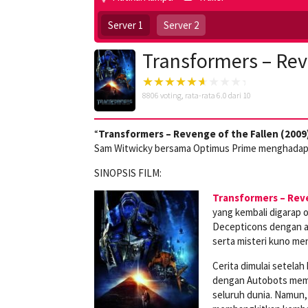
Server 1
Server 2
Transformers – Rev
8806
voting, rata-rata
6.0
dari 10
“
Transformers – Revenge of the Fallen (2009
Sam Witwicky bersama Optimus Prime menghadapi
SINOPSIS FILM:
Transformers – Reve
yang kembali digarap o
Decepticons dengan an
serta misteri kuno men
Cerita dimulai setela
dengan Autobots memb
seluruh dunia. Namun,