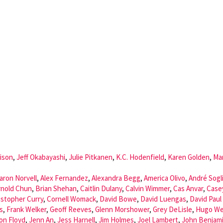
ison
,
Jeff Okabayashi
,
Julie Pitkanen
,
K.C. Hodenfield
,
Karen Golden
,
Ma
aron Norvell
,
Alex Fernandez
,
Alexandra Begg
,
America Olivo
,
André Sogl
rnold Chun
,
Brian Shehan
,
Caitlin Dulany
,
Calvin Wimmer
,
Cas Anvar
,
Case
istopher Curry
,
Cornell Womack
,
David Bowe
,
David Luengas
,
David Paul
s
,
Frank Welker
,
Geoff Reeves
,
Glenn Morshower
,
Grey DeLisle
,
Hugo We
on Floyd
,
Jenn An
,
Jess Harnell
,
Jim Holmes
,
Joel Lambert
,
John Benjam