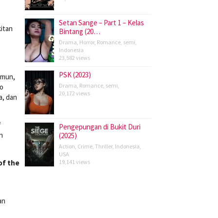
Setan Sange – Part 1 – Kelas
itan
Bintang (20…
Drama
,
Horror
,
Romance
,
semi
,
Indonesia
23,582 views
PSK (2023)
amun,
Drama
,
Romance
,
semi
,
no
20,172 views
a, dan
f
Pengepungan di Bukit Duri
n
(2025)
Action
,
Crime
,
Thriller
,
Indonesia
,
USA
of the
19,141 views
an