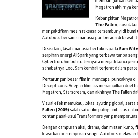
membangkitkan kembali
Megatron akhirnya kem
Kebangkitan Megatron
The Fallen
, sosok kun
mengaktifkan mesin raksasa tersembunyi di bumi 
Autobots bersama manusia pun berada di bawah t
Di sisi lain, kisah manusia berfokus pada
Sam Wit
serpihan energi AllSpark yang terbawa tanpa sen
Cybertron. Simbol itu ternyata menjadi kunci pen
sahabatnya Leo, Sam kembali terjerat dalam pert
Pertarungan besar film ini mencapai puncaknya d
Decepticons. Adegan klimaks menampilkan duel h
Megatron, Starscream, dan akhirnya The Fallen da
Visual efek memukau, lokasi syuting global, serta
Fallen (2009)
salah satu film paling ambisius dalam
tentang asal-usul Transformers yang memperluas 
Dengan campuran aksi, drama, dan misteri kuno, f
lewatkan pertempuran sengit Autobots melawan D