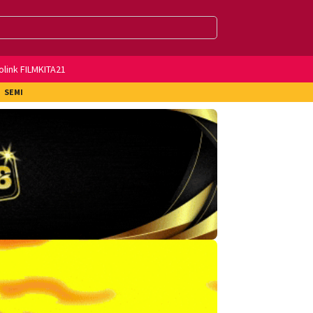
olink FILMKITA21
SEMI