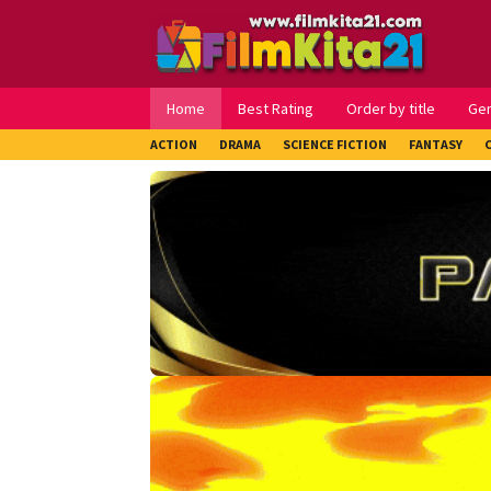
Loncat
ke
konten
Home
Best Rating
Order by title
Ge
ACTION
DRAMA
SCIENCE FICTION
FANTASY