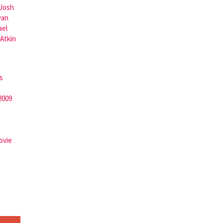
Josh
van
ael
Atkin
s
2009
ovie