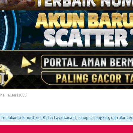
he Fallen (2009)
onton LK21 & Layarkaca21, sinopsis lengkap, dan alur cerita movie favo