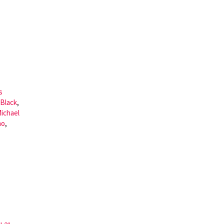
s
 Black
,
ichael
no
,