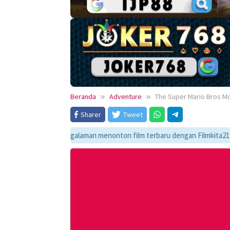
Beranda
Adventure
The Super Mario Bros Mo
Sharer
Tweet
ikmati pengalaman menonton film terbaru dengan Filmkita21! Temukan lin