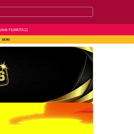
olink FILMKITA21
SEMI