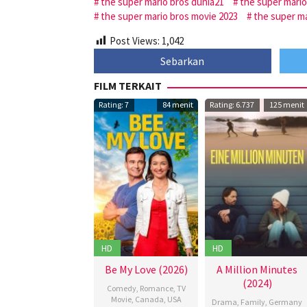
the super mario bros dunia21
the super mario
the super mario bros movie 2023
the super m
Post Views:
1,042
Sebarkan
FILM TERKAIT
Rating: 7
84 menit
Rating: 6.737
125 menit
HD
HD
Be My Love (2026)
A Million Minutes
(2024)
Comedy
,
Romance
,
TV
Movie
,
Canada
,
USA
Drama
,
Family
,
Germany