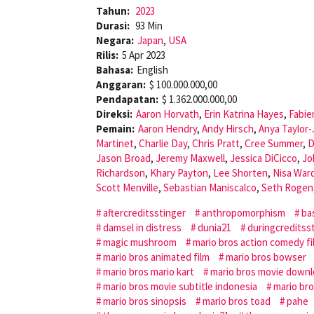
Tahun:
2023
Durasi:
93 Min
Negara:
Japan
,
USA
Rilis:
5 Apr 2023
Bahasa:
English
Anggaran:
$ 100.000.000,00
Pendapatan:
$ 1.362.000.000,00
Direksi:
Aaron Horvath
,
Erin Katrina Hayes
,
Fabie
Pemain:
Aaron Hendry
,
Andy Hirsch
,
Anya Taylor-
Martinet
,
Charlie Day
,
Chris Pratt
,
Cree Summer
,
D
Jason Broad
,
Jeremy Maxwell
,
Jessica DiCicco
,
Jo
Richardson
,
Khary Payton
,
Lee Shorten
,
Nisa War
Scott Menville
,
Sebastian Maniscalco
,
Seth Rogen
aftercreditsstinger
anthropomorphism
ba
damsel in distress
dunia21
duringcreditss
magic mushroom
mario bros action comedy fi
mario bros animated film
mario bros bowser
mario bros mario kart
mario bros movie down
mario bros movie subtitle indonesia
mario br
mario bros sinopsis
mario bros toad
pahe