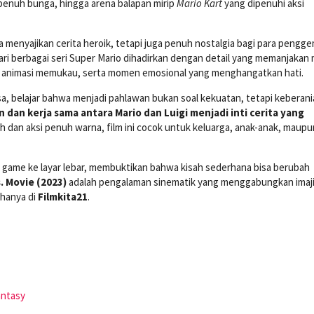
 penuh bunga, hingga arena balapan mirip
Mario Kart
yang dipenuhi aksi
a menyajikan cerita heroik, tetapi juga penuh nostalgia bagi para pengg
dari berbagai seri Super Mario dihadirkan dengan detail yang memanjakan
r, animasi memukau, serta momen emosional yang menghangatkan hati.
sa, belajar bahwa menjadi pahlawan bukan soal kekuatan, tetapi keberan
dan kerja sama antara Mario dan Luigi menjadi inti cerita yang
h dan aksi penuh warna, film ini cocok untuk keluarga, anak-anak, maupu
eo game ke layar lebar, membuktikan bahwa kisah sederhana bisa berubah
. Movie (2023)
adalah pengalaman sinematik yang menggabungkan imaji
 hanya di
Filmkita21
.
antasy