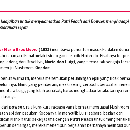
uh keajaiban untuk menyelamatkan Putri Peach dari Bowser, menghadapi
beranian sejati
.”
r Mario Bros Movie
(2023)
membawa penonton masuk ke dalam dunia a
ahun hanya dikenal melalui video game ikonik Nintendo. Kisahnya berpus
ng ledeng dari Brooklyn,
Mario dan Luigi
, yang secara tak sengaja ters
us menuju Mushroom Kingdom.
g penuh warna ini, mereka menemukan petualangan epik yang tidak pern
elumnya. Mario yang pemberani, meski sering ceroboh, berusaha mene
ementara Luigi, yang lebih penakut, harus menghadapi ketakutannya send
audaranya.
 dari
Bowser
, raja kura-kura raksasa yang berniat menguasai Mushroom
an api dan pasukan Koopanya. Ia menculik Luigi sebagai bagian dari
dikan Mario harus bekerjasama dengan
Putri Peach
untuk menghentika
n penuh semangat, mereka menempuh perjalanan berbahaya melintasi dun