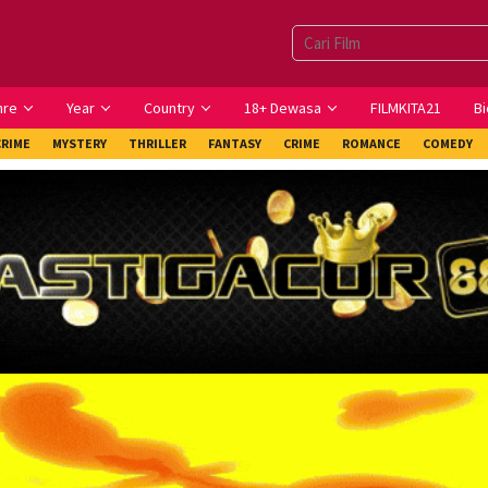
nre
Year
Country
18+ Dewasa
FILMKITA21
Bi
CRIME
MYSTERY
THRILLER
FANTASY
CRIME
ROMANCE
COMEDY