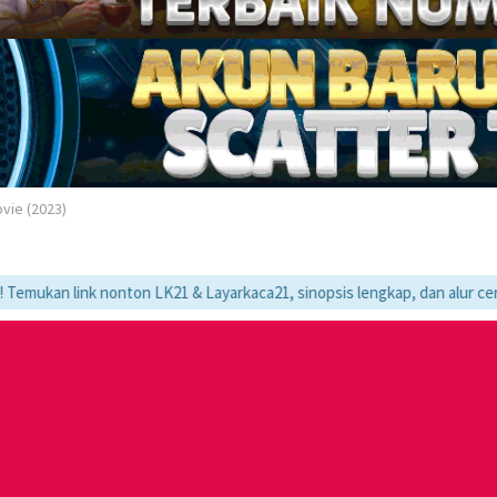
vie (2023)
k nonton LK21 & Layarkaca21, sinopsis lengkap, dan alur cerita movie fa