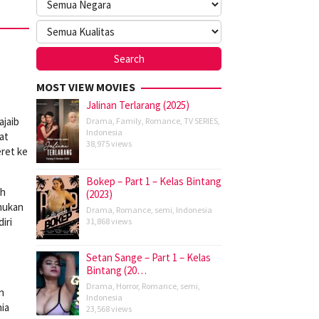
MOST VIEW MOVIES
Jalinan Terlarang (2025)
jaib
Drama
,
Family
,
Romance
,
TV SERIES
,
Indonesia
at
38,975 views
eret ke
Bokep – Part 1 – Kelas Bintang
ah
(2023)
mukan
Drama
,
Romance
,
semi
,
Indonesia
iri
31,868 views
Setan Sange – Part 1 – Kelas
Bintang (20…
Drama
,
Horror
,
Romance
,
semi
,
n
Indonesia
ia
23,568 views