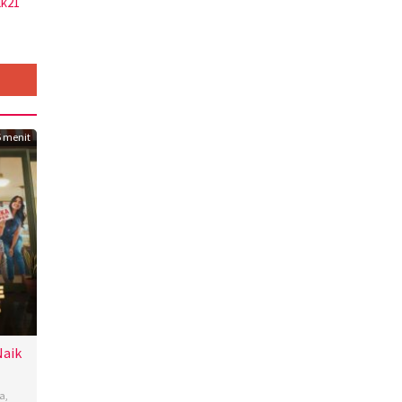
lk21
 menit
Naik
a
,