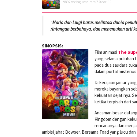
9897
voting, rata-rata
7.0
dari 10
“
Mario dan Luigi harus melintasi dunia pen
rintangan berbahaya, dan menemukan arti ke
SINOPSIS:
Film animasi
The Supe
yang selama puluhan t
pada dua saudara tuka
dalam portal misteri
Di kerajaan jamur yan
mereka bayangkan seb
kekuatan sejatinya. S
ketika terpisah dari s
Ancaman besar datang
Kingdom dengan kekuat
rencananya dan menja
ambisi jahat Bowser. Bersama Toad yang lucu da