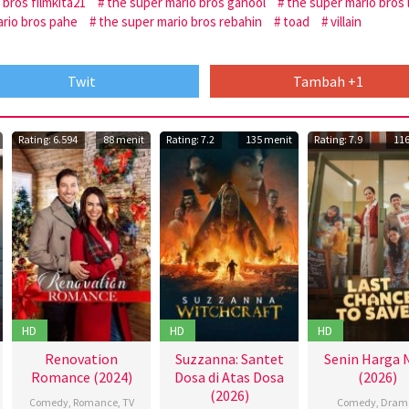
 bros filmkita21
the super mario bros ganool
the super mario bros 
ario bros pahe
the super mario bros rebahin
toad
villain
Twit
Tambah +1
Rating: 6.594
88 menit
Rating: 7.2
135 menit
Rating: 7.9
116
HD
HD
HD
Renovation
Suzzanna: Santet
Senin Harga 
Romance (2024)
Dosa di Atas Dosa
(2026)
(2026)
Comedy
,
Romance
,
TV
Comedy
,
Dram