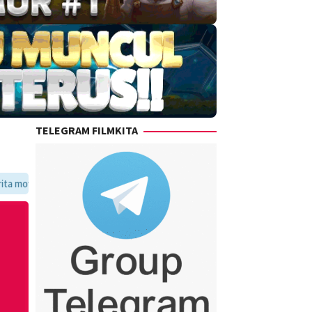
TELEGRAM FILMKITA
voritmu dalam satu tempat yang praktis dan update setiap hari.