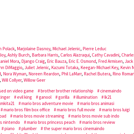
n Polack
,
Marjolaine Dasnoy
,
Michael Jelenic
,
Pierre Leduc
Joy
,
Ashly Burch
,
Barbara Harris
,
Carlos Alazraqui
,
Cathy Cavadini
,
Charle
aniel Mora
,
Django Craig
,
Eric Bauza
,
Eric E. Osmond
,
Fred Armisen
,
Jack
hn DiMaggio
,
Juliet Jelenic
,
Kazumi Totaka
,
Keegan-Michael Key
,
Kevin M
d
,
Nora Wyman
,
Noreen Reardon
,
Phil LaMarr
,
Rachel Butera
,
Rino Roma
,
Will Collyer
,
Willow Geer
sed on video game
brother brother relationship
cinemaindo
tinger
evil king
ganool
gorilla
illumination
lk21
lmkita21
mario bros adventure movie
mario bros animasi
mario bros film box office
mario bros full movie
mario bros luigi
load
mario bros movie streaming
mario bros movie sub indo
os nintendo
mario bros princess peach
mario bros review
piano
plumber
the super mario bros cinemaindo