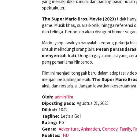
yang menakjubkan: mulai dari padang pasir, hutan
spektakuler.
The Super Mario Bros. Movie (2023)
tidak hany
game. Musik khas, suara ikonik, hingga referensi 
dan telinga. Penonton akan disuguhi humor sega
Mario, yang awalnya hanyalah seorang pekerja bia
untuk melindungi orang lain.
Pesan persaudaraan 
menyentuh hati
. Dengan gaya animasi yang cera
penggemar lama Nintendo.
Film ini menjadi tonggak baru dalam adaptasi vid
menjadi petualangan epik.
The Super Mario Bros
aksi, dan nostalgia. Jangan lewatkan keseruannya
Oleh:
adminfilm
Diposting pada:
Agustus 21, 2025
Dilihat:
1042
Tagline:
Let’s a Go!
Rating:
PG
Genre:
Adventure
,
Animation
,
Comedy
,
Family
,
F
Kualitas:
HD