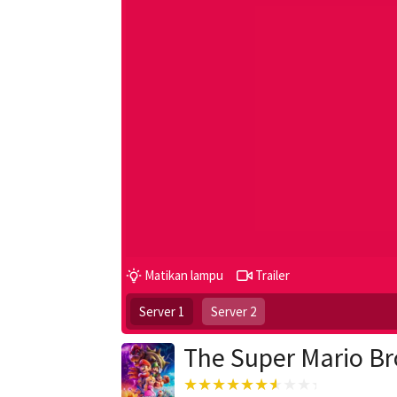
Matikan lampu
Trailer
Server 1
Server 2
The Super Mario Br