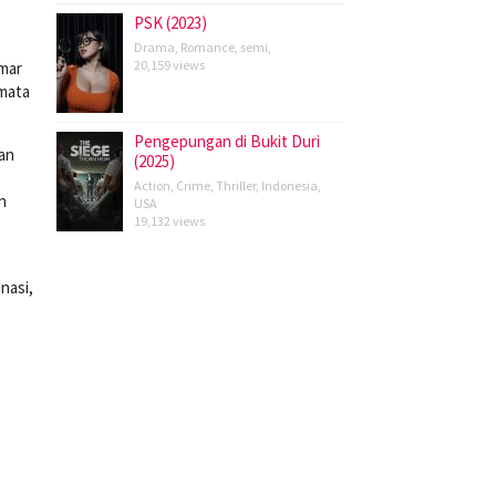
PSK (2023)
Drama
,
Romance
,
semi
,
20,159 views
emar
 mata
Pengepungan di Bukit Duri
ian
(2025)
Action
,
Crime
,
Thriller
,
Indonesia
,
n
USA
19,132 views
nasi,