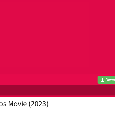
Down
os Movie (2023)