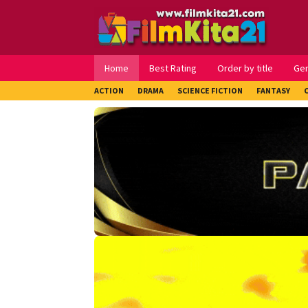
Loncat
ke
konten
Home
Best Rating
Order by title
Ge
ACTION
DRAMA
SCIENCE FICTION
FANTASY