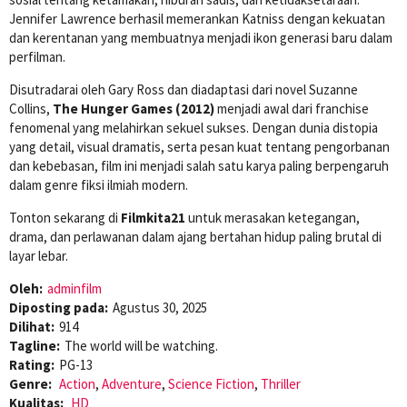
Jennifer Lawrence berhasil memerankan Katniss dengan kekuatan
dan kerentanan yang membuatnya menjadi ikon generasi baru dalam
perfilman.
Disutradarai oleh Gary Ross dan diadaptasi dari novel Suzanne
Collins,
The Hunger Games (2012)
menjadi awal dari franchise
fenomenal yang melahirkan sekuel sukses. Dengan dunia distopia
yang detail, visual dramatis, serta pesan kuat tentang pengorbanan
dan kebebasan, film ini menjadi salah satu karya paling berpengaruh
dalam genre fiksi ilmiah modern.
Tonton sekarang di
Filmkita21
untuk merasakan ketegangan,
drama, dan perlawanan dalam ajang bertahan hidup paling brutal di
layar lebar.
Oleh:
adminfilm
Diposting pada:
Agustus 30, 2025
Dilihat:
914
Tagline:
The world will be watching.
Rating:
PG-13
Genre:
Action
,
Adventure
,
Science Fiction
,
Thriller
Kualitas:
HD