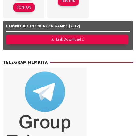
TONTON
2026
Kensuke
TONTON
Sonomura
DOWNLOAD THE HUNGER GAMES (2012)
Link Download 1
TELEGRAM FILMKITA