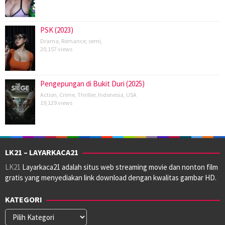
PSK (2023)
Drama
,
Romance
,
semi
,
20,157 views
Pengepungan di Bukit Duri (2025)
Action
,
Crime
,
Thriller
,
Indonesia
,
USA
19,129 views
LK21 – LAYARKACA21
LK21
Layarkaca21 adalah situs web streaming movie dan nonton film
gratis yang menyediakan link download dengan kwalitas gambar HD.
KATEGORI
Kategori