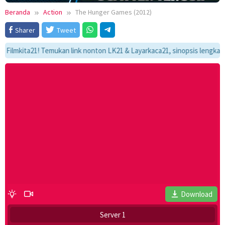
Beranda
Action
The Hunger Games (2012)
Sharer
Tweet
ita21! Temukan link nonton LK21 & Layarkaca21, sinopsis lengkap, dan al
Download
Server 1