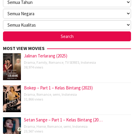
MOST VIEW MOVIES
Jalinan Terlarang (2025)
Drama
,
Family
,
Romance
,
TV SERIES
,
Indonesia
38,974 views
Bokep – Part 1 – Kelas Bintang (2023)
Drama
,
Romance
,
semi
,
Indonesia
31,866 views
Setan Sange – Part 1 – Kelas Bintang (20…
Drama
,
Horror
,
Romance
,
semi
,
Indonesia
23,567 views