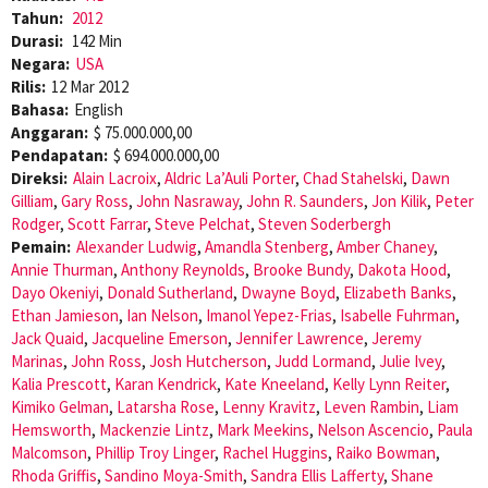
Tahun:
2012
Durasi:
142 Min
Negara:
USA
Rilis:
12 Mar 2012
Bahasa:
English
Anggaran:
$ 75.000.000,00
Pendapatan:
$ 694.000.000,00
Direksi:
Alain Lacroix
,
Aldric La’Auli Porter
,
Chad Stahelski
,
Dawn
Gilliam
,
Gary Ross
,
John Nasraway
,
John R. Saunders
,
Jon Kilik
,
Peter
Rodger
,
Scott Farrar
,
Steve Pelchat
,
Steven Soderbergh
Pemain:
Alexander Ludwig
,
Amandla Stenberg
,
Amber Chaney
,
Annie Thurman
,
Anthony Reynolds
,
Brooke Bundy
,
Dakota Hood
,
Dayo Okeniyi
,
Donald Sutherland
,
Dwayne Boyd
,
Elizabeth Banks
,
Ethan Jamieson
,
Ian Nelson
,
Imanol Yepez-Frias
,
Isabelle Fuhrman
,
Jack Quaid
,
Jacqueline Emerson
,
Jennifer Lawrence
,
Jeremy
Marinas
,
John Ross
,
Josh Hutcherson
,
Judd Lormand
,
Julie Ivey
,
Kalia Prescott
,
Karan Kendrick
,
Kate Kneeland
,
Kelly Lynn Reiter
,
Kimiko Gelman
,
Latarsha Rose
,
Lenny Kravitz
,
Leven Rambin
,
Liam
Hemsworth
,
Mackenzie Lintz
,
Mark Meekins
,
Nelson Ascencio
,
Paula
Malcomson
,
Phillip Troy Linger
,
Rachel Huggins
,
Raiko Bowman
,
Rhoda Griffis
,
Sandino Moya-Smith
,
Sandra Ellis Lafferty
,
Shane