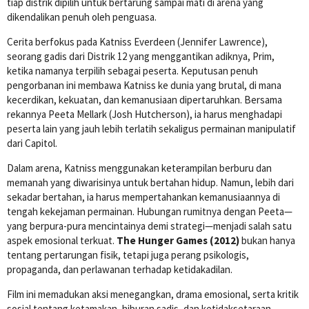
tiap distrik dipilih untuk bertarung sampai mati di arena yang
dikendalikan penuh oleh penguasa.
Cerita berfokus pada Katniss Everdeen (Jennifer Lawrence),
seorang gadis dari Distrik 12 yang menggantikan adiknya, Prim,
ketika namanya terpilih sebagai peserta. Keputusan penuh
pengorbanan ini membawa Katniss ke dunia yang brutal, di mana
kecerdikan, kekuatan, dan kemanusiaan dipertaruhkan. Bersama
rekannya Peeta Mellark (Josh Hutcherson), ia harus menghadapi
peserta lain yang jauh lebih terlatih sekaligus permainan manipulatif
dari Capitol.
Dalam arena, Katniss menggunakan keterampilan berburu dan
memanah yang diwarisinya untuk bertahan hidup. Namun, lebih dari
sekadar bertahan, ia harus mempertahankan kemanusiaannya di
tengah kekejaman permainan. Hubungan rumitnya dengan Peeta—
yang berpura-pura mencintainya demi strategi—menjadi salah satu
aspek emosional terkuat.
The Hunger Games (2012)
bukan hanya
tentang pertarungan fisik, tetapi juga perang psikologis,
propaganda, dan perlawanan terhadap ketidakadilan.
Film ini memadukan aksi menegangkan, drama emosional, serta kritik
sosial tentang ketamakan, hiburan sadis, dan ketidaksetaraan.