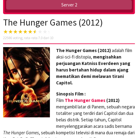
Server 2
The Hunger Games (2012)
22586
voting, rata-rata
7.0
dari 10
The Hunger Games (2012)
adalah film
aksi-sci-fi distopia,
mengisahkan
perjuangan Katniss Everdeen yang
harus bertahan hidup dalam ajang
mematikan demi melawan tirani
Capitol.
Sinopsis Film :
Film
The Hunger Games
(2012)
mengambil latar di Panem, sebuah negara
totaliter yang terdiri dari Capitol dan dua
belas distrik. Setiap tahun, Capitol
menyelenggarakan acara sadis bernama
The Hunger Games
, sebuah kompetisi televisi di mana dua remaja dari