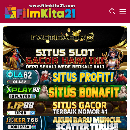
Loncat
ke
konten