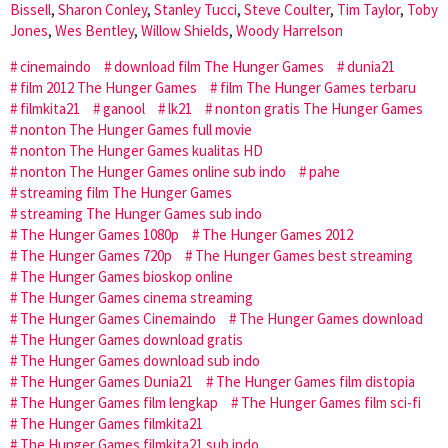
Bissell
,
Sharon Conley
,
Stanley Tucci
,
Steve Coulter
,
Tim Taylor
,
Toby
Jones
,
Wes Bentley
,
Willow Shields
,
Woody Harrelson
cinemaindo
download film The Hunger Games
dunia21
film 2012 The Hunger Games
film The Hunger Games terbaru
filmkita21
ganool
lk21
nonton gratis The Hunger Games
nonton The Hunger Games full movie
nonton The Hunger Games kualitas HD
nonton The Hunger Games online sub indo
pahe
streaming film The Hunger Games
streaming The Hunger Games sub indo
The Hunger Games 1080p
The Hunger Games 2012
The Hunger Games 720p
The Hunger Games best streaming
The Hunger Games bioskop online
The Hunger Games cinema streaming
The Hunger Games Cinemaindo
The Hunger Games download
The Hunger Games download gratis
The Hunger Games download sub indo
The Hunger Games Dunia21
The Hunger Games film distopia
The Hunger Games film lengkap
The Hunger Games film sci-fi
The Hunger Games filmkita21
The Hunger Games filmkita21 sub indo