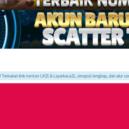
k nonton LK21 & Layarkaca21, sinopsis lengkap, dan alur cerita movie fa