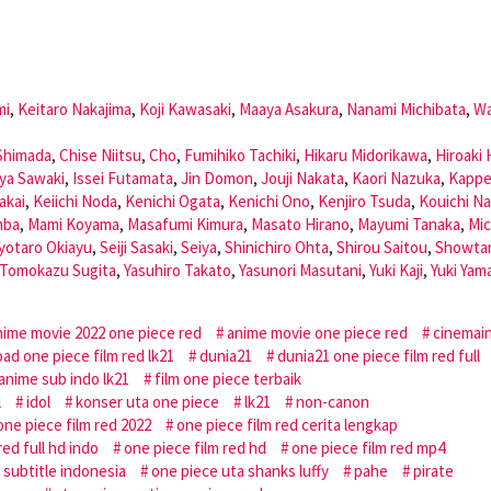
mi
,
Keitaro Nakajima
,
Koji Kawasaki
,
Maaya Asakura
,
Nanami Michibata
,
Wa
Shimada
,
Chise Niitsu
,
Cho
,
Fumihiko Tachiki
,
Hikaru Midorikawa
,
Hiroaki 
ya Sawaki
,
Issei Futamata
,
Jin Domon
,
Jouji Nakata
,
Kaori Nazuka
,
Kappe
akai
,
Keiichi Noda
,
Kenichi Ogata
,
Kenichi Ono
,
Kenjiro Tsuda
,
Kouichi N
hba
,
Mami Koyama
,
Masafumi Kimura
,
Masato Hirano
,
Mayumi Tanaka
,
Mic
yotaro Okiayu
,
Seiji Sasaki
,
Seiya
,
Shinichiro Ohta
,
Shirou Saitou
,
Showta
Tomokazu Sugita
,
Yasuhiro Takato
,
Yasunori Masutani
,
Yuki Kaji
,
Yuki Yam
nime movie 2022 one piece red
anime movie one piece red
cinemai
ad one piece film red lk21
dunia21
dunia21 one piece film red full
 anime sub indo lk21
film one piece terbaik
l
idol
konser uta one piece
lk21
non-canon
one piece film red 2022
one piece film red cerita lengkap
red full hd indo
one piece film red hd
one piece film red mp4
 subtitle indonesia
one piece uta shanks luffy
pahe
pirate