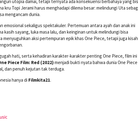
gun utopia damai, tetapi ternyata ada konsekuensi berbahaya yang bi
 kru Topi Jerami harus menghadapi dilema besar: melindungi Uta sebag
isa mengancam dunia.
emosional sekaligus spektakuler. Pertemuan antara ayah dan anak ini
na kasih sayang, luka masa lalu, dan keinginan untuk melindungi bisa
anya menyuguhkan aksi pertempuran epik khas One Piece, tetapi juga kisah
pengorbanan.
h hati, serta kehadiran karakter-karakter penting One Piece, film ini
ne Piece Film: Red (2022)
menjadi bukti nyata bahwa dunia One Piece
l, dan penuh kejutan tak terduga.
onesia hanya di
Filmkita21
.
usic