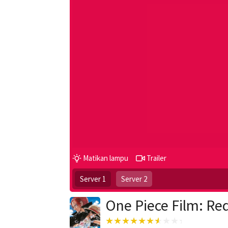
Matikan lampu
Trailer
Server 1
Server 2
One Piece Film: Re