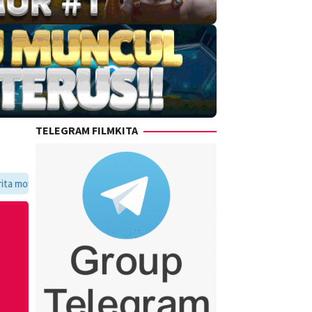
TELEGRAM FILMKITA
voritmu dalam satu tempat yang praktis dan update setiap hari.