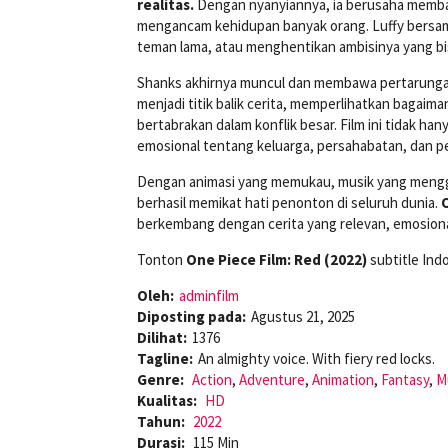
realitas.
Dengan nyanyiannya, ia berusaha memban
mengancam kehidupan banyak orang. Luffy bersama
teman lama, atau menghentikan ambisinya yang b
Shanks akhirnya muncul dan membawa pertarungan 
menjadi titik balik cerita, memperlihatkan bagaima
bertabrakan dalam konflik besar. Film ini tidak h
emosional tentang keluarga, persahabatan, dan 
Dengan animasi yang memukau, musik yang mengguga
berhasil memikat hati penonton di seluruh dunia.
O
berkembang dengan cerita yang relevan, emosiona
Tonton
One Piece Film: Red (2022)
subtitle Ind
Oleh:
adminfilm
Diposting pada:
Agustus 21, 2025
Dilihat:
1376
Tagline:
An almighty voice. With fiery red locks.
Genre:
Action
,
Adventure
,
Animation
,
Fantasy
,
M
Kualitas:
HD
Tahun:
2022
Durasi:
115 Min