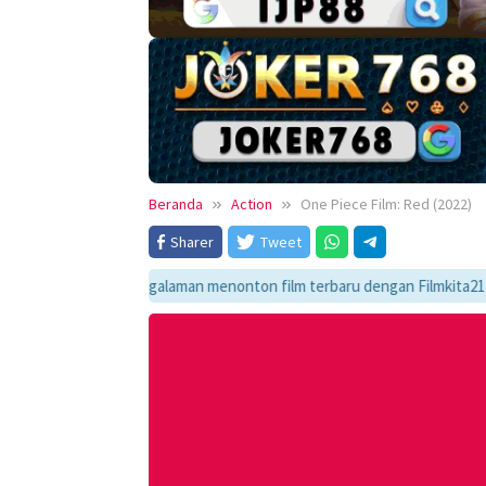
Beranda
Action
One Piece Film: Red (2022)
Sharer
Tweet
ikmati pengalaman menonton film terbaru dengan Filmkita21! Temukan lin