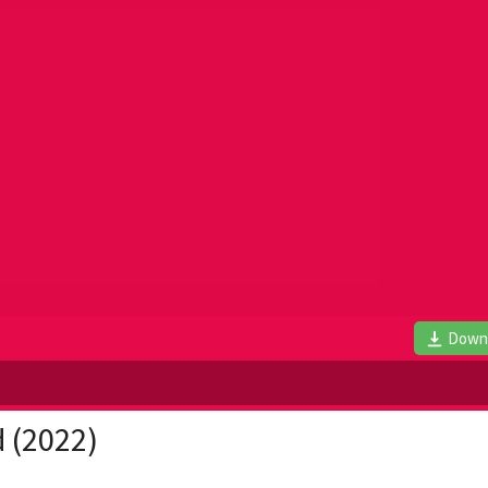
Down
d (2022)