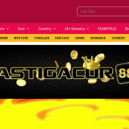
nre
Year
Country
18+ Dewasa
FILMKITA21
Bi
CRIME
MYSTERY
THRILLER
FANTASY
CRIME
ROMANCE
COMEDY