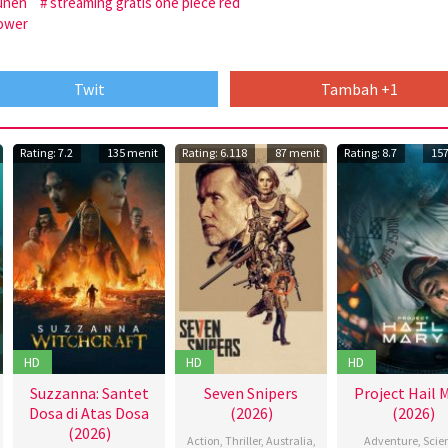
unen
streaming gratis one piece red
ower
Twit
Tambah +1
Rating: 7.2
135 menit
Rating: 6.118
87 menit
Rating: 8.7
157
HD
HD
HD
Suzzanna: Santet
Seven Snipers
Project Hail 
Dosa di Atas Dosa
(2026)
(2026)
(2026)
Action
,
Thriller
,
Australia
,
Adventure
,
Scie