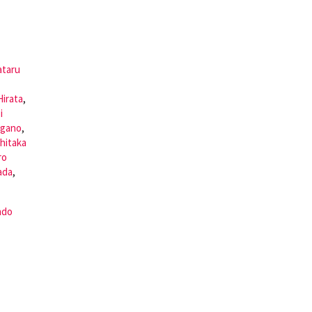
taru
Hirata
,
i
agano
,
hitaka
ro
ada
,
ndo