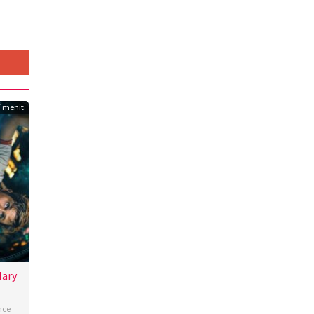
 menit
Mary
nce