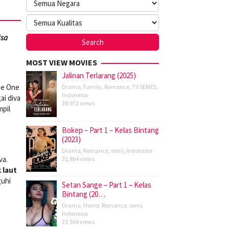
isa
MOST VIEW MOVIES
Jalinan Terlarang (2025)
ise One
Drama
,
Family
,
Romance
,
TV SERIES
,
Indonesia
ai diva
38,972 views
mpil
Bokep – Part 1 – Kelas Bintang
(2023)
Drama
,
Romance
,
semi
,
Indonesia
va.
31,864 views
 laut
guhi
Setan Sange – Part 1 – Kelas
Bintang (20…
Drama
,
Horror
,
Romance
,
semi
,
Indonesia
23,564 views