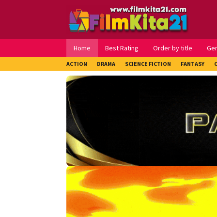
Loncat
ke
konten
Home
Best Rating
Order by title
Ge
ACTION
DRAMA
SCIENCE FICTION
FANTASY