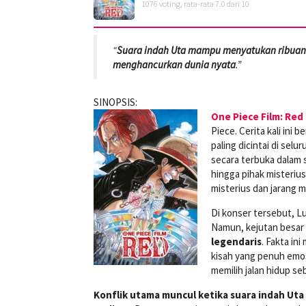
1076
voting, rata-rata
7.0
dari 10
“
Suara indah Uta mampu menyatukan ribuan 
menghancurkan dunia nyata
.”
SINOPSIS:
One Piece Film: Red
Piece. Cerita kali ini
paling dicintai di sel
secara terbuka dalam s
hingga pihak misteriu
misterius dan jarang m
Di konser tersebut, Lu
Namun, kejutan besar
legendaris
. Fakta i
kisah yang penuh emosi
memilih jalan hidup se
Konflik utama muncul ketika suara indah U