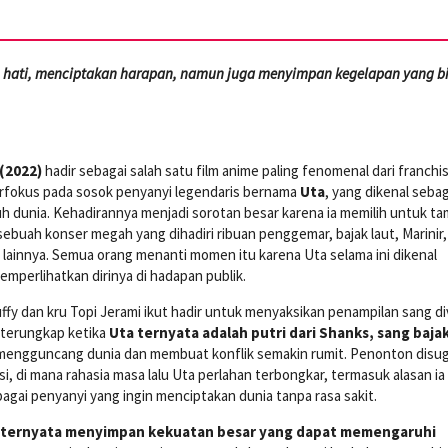
hati, menciptakan harapan, namun juga menyimpan kegelapan yang b
(2022)
hadir sebagai salah satu film anime paling fenomenal dari franch
 berfokus pada sosok penyanyi legendaris bernama
Uta
, yang dikenal sebag
uruh dunia. Kehadirannya menjadi sorotan besar karena ia memilih untuk ta
ebuah konser megah yang dihadiri ribuan penggemar, bajak laut, Marinir,
s lainnya. Semua orang menanti momen itu karena Uta selama ini dikenal
emperlihatkan dirinya di hadapan publik.
ffy dan kru Topi Jerami ikut hadir untuk menyaksikan penampilan sang di
 terungkap ketika
Uta ternyata adalah putri dari Shanks, sang bajak
ni mengguncang dunia dan membuat konflik semakin rumit. Penonton disu
, di mana rahasia masa lalu Uta perlahan terbongkar, termasuk alasan ia
bagai penyanyi yang ingin menciptakan dunia tanpa rasa sakit.
ta ternyata menyimpan kekuatan besar yang dapat memengaruhi