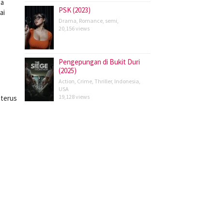
sa
PSK (2023)
ai
Drama
,
Romance
,
semi
,
20,156 views
Pengepungan di Bukit Duri
(2025)
Action
,
Crime
,
Thriller
,
Indonesia
,
USA
19,128 views
 terus