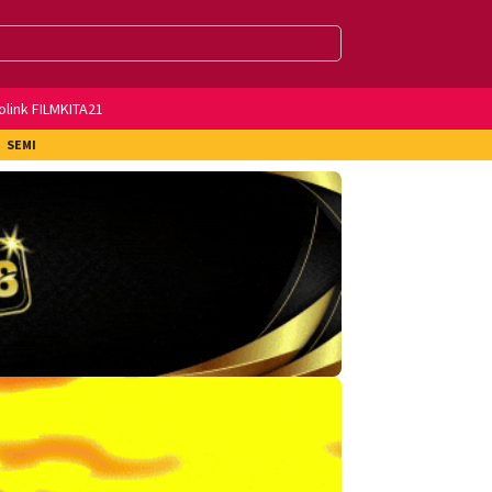
olink FILMKITA21
SEMI