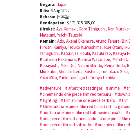
Negara:
Japan
Rilis:
6 Aug 2022
Bahasa:
日本語
Pendapatan:
$ 171.315.305,00
Direksi:
Aya Komaki
,
Goro Taniguchi
,
Kan Muraka
Matsumi
,
Yuichi Tsuzuki
Pemain:
Ado
,
Akemi Okamura
,
Aruno Tahara
,
Bin 
Hiroshi Kamiya
,
Houko Kuwashima
,
Ikue Otani
,
Iku
Yamaguchi
,
Katsuhisa Houki
,
Kazuki Yao
,
Kazuya N
Koutarou Nakamura
,
Kumiko Watanabe
,
Mahito O
Kobayashi
,
Mika Doi
,
Naomi Shindo
,
Reina Ueda
,
R
Morikubo
,
Shuichi Ikeda
,
Soshina
,
Tomokazu Seki
,
Yuko Mita
,
Yuriko Yamaguchi
,
Yuuya Uchida
adventure
aftercreditsstinger
anime
a
cinemaindo one piece film red terbaru
downlo
fighting
film anime one piece terbaru
film
filmkita21 one piece film red filmkita21
ganoo
nonton one piece film red full movie dunia21
one piece film red cinemaindo
one piece film 
one piece film red sub indo
one piece film red