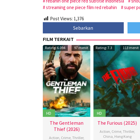
rebahin one piece red subtitle indonesia
sho
streaming one piece film red rebahin
super p
Post Views:
1,376
Sebarkan
FILM TERKAIT
Rating: 6.094
97 menit
Rating: 7.3
113 menit
HD
HD
The Gentleman
The Furious (2025)
Thief (2026)
Action
,
Crime
,
Thriller
,
China
,
Hong Kong
Action
,
Crime
,
Thriller
,