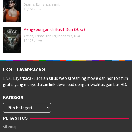
Drama
,
Romance
,
semi
,
20,153 views
Pengepungan di Bukit Duri (2025)
Action
,
Crime
,
Thriller
,
Indonesia
,
USA
19,125 views
LK21 – LAYARKACA21
LK21
Layarkaca21 adalah situs web streaming movie dan nonton film
gratis yang menyediakan link download dengan kwalitas gambar HD.
KATEGORI
Kategori
PETA SITUS
sitemap