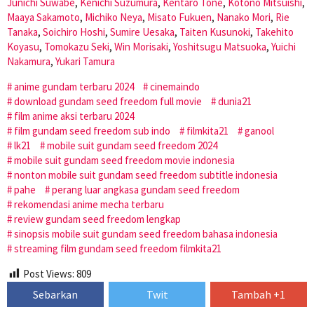
Junichi Suwabe
,
Kenichi Suzumura
,
Kentaro Tone
,
Kotono Mitsuishi
,
Maaya Sakamoto
,
Michiko Neya
,
Misato Fukuen
,
Nanako Mori
,
Rie
Tanaka
,
Soichiro Hoshi
,
Sumire Uesaka
,
Taiten Kusunoki
,
Takehito
Koyasu
,
Tomokazu Seki
,
Win Morisaki
,
Yoshitsugu Matsuoka
,
Yuichi
Nakamura
,
Yukari Tamura
anime gundam terbaru 2024
cinemaindo
download gundam seed freedom full movie
dunia21
film anime aksi terbaru 2024
film gundam seed freedom sub indo
filmkita21
ganool
lk21
mobile suit gundam seed freedom 2024
mobile suit gundam seed freedom movie indonesia
nonton mobile suit gundam seed freedom subtitle indonesia
pahe
perang luar angkasa gundam seed freedom
rekomendasi anime mecha terbaru
review gundam seed freedom lengkap
sinopsis mobile suit gundam seed freedom bahasa indonesia
streaming film gundam seed freedom filmkita21
Post Views:
809
Sebarkan
Twit
Tambah +1