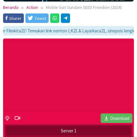
Beranda
Action
Mobile Suit Gundam SEED Freedom (2024)
Sharer
Tweet
mkita21! Temukan link nonton LK21 & Layarkaca21, sinopsis lengkap, dan
Download
Server 1