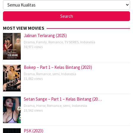
MOST VIEW MOVIES
Jalinan Terlarang (2025)
Drama
,
Family
,
Romance
,
TV SERIES
,
Indonesia
38,971 views
Bokep – Part 1 – Kelas Bintang (2023)
Drama
,
Romance
,
semi
,
Indonesia
31,862 views
Setan Sange – Part 1 – Kelas Bintang (20…
Drama
,
Horror
,
Romance
,
semi
,
Indonesia
23,562 views
PSK (2023)