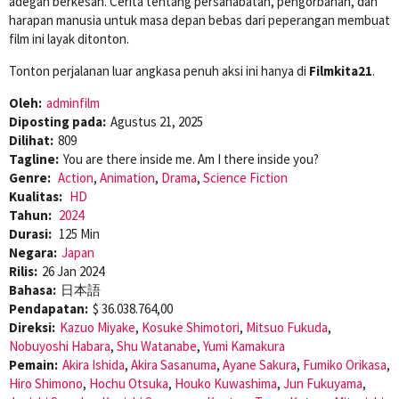
adegan berkesan. Cerita tentang persahabatan, pengorbanan, dan
harapan manusia untuk masa depan bebas dari peperangan membuat
film ini layak ditonton.
Tonton perjalanan luar angkasa penuh aksi ini hanya di
Filmkita21
.
Oleh:
adminfilm
Diposting pada:
Agustus 21, 2025
Dilihat:
809
Tagline:
You are there inside me. Am I there inside you?
Genre:
Action
,
Animation
,
Drama
,
Science Fiction
Kualitas:
HD
Tahun:
2024
Durasi:
125 Min
Negara:
Japan
Rilis:
26 Jan 2024
Bahasa:
日本語
Pendapatan:
$ 36.038.764,00
Direksi:
Kazuo Miyake
,
Kosuke Shimotori
,
Mitsuo Fukuda
,
Nobuyoshi Habara
,
Shu Watanabe
,
Yumi Kamakura
Pemain:
Akira Ishida
,
Akira Sasanuma
,
Ayane Sakura
,
Fumiko Orikasa
,
Hiro Shimono
,
Hochu Otsuka
,
Houko Kuwashima
,
Jun Fukuyama
,