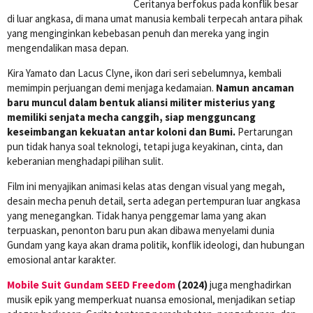
Ceritanya berfokus pada konflik besar
di luar angkasa, di mana umat manusia kembali terpecah antara pihak
yang menginginkan kebebasan penuh dan mereka yang ingin
mengendalikan masa depan.
Kira Yamato dan Lacus Clyne, ikon dari seri sebelumnya, kembali
memimpin perjuangan demi menjaga kedamaian.
Namun ancaman
baru muncul dalam bentuk aliansi militer misterius yang
memiliki senjata mecha canggih, siap mengguncang
keseimbangan kekuatan antar koloni dan Bumi.
Pertarungan
pun tidak hanya soal teknologi, tetapi juga keyakinan, cinta, dan
keberanian menghadapi pilihan sulit.
Film ini menyajikan animasi kelas atas dengan visual yang megah,
desain mecha penuh detail, serta adegan pertempuran luar angkasa
yang menegangkan. Tidak hanya penggemar lama yang akan
terpuaskan, penonton baru pun akan dibawa menyelami dunia
Gundam yang kaya akan drama politik, konflik ideologi, dan hubungan
emosional antar karakter.
Mobile Suit Gundam SEED Freedom
(2024)
juga menghadirkan
musik epik yang memperkuat nuansa emosional, menjadikan setiap