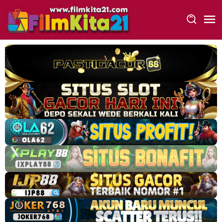
Loncat
ke
konten