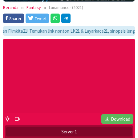
Beranda
Fantasy
Lunamancer (2021)
Sharer
Tweet
lmkita21! Temukan link nonton LK21 & Layarkaca21, sinopsis lengkap, da
Download
Server 1