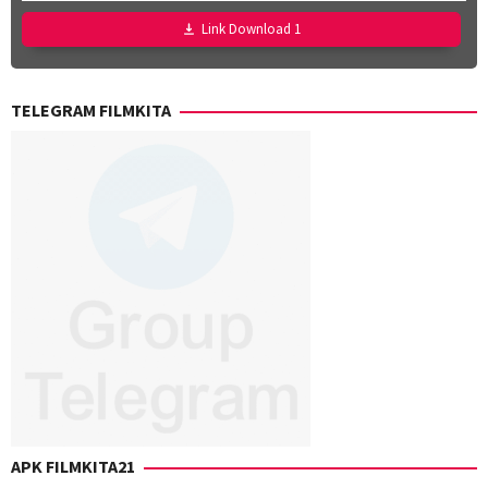
Campbell
,
Tsunematsu
,
Link Download 1
Luca
Ken
Iacona
,
Nakazawa
,
Siham
Seiji
Rai
,
TELEGRAM FILMKITA
Harada
,
Veronica
Shinya
Ponzoni
Shimomura
,
Takashi
Mamezuka
,
Takashi
Suhara
,
Takuro
Takahashi
,
Yuji
Shimizu
,
Yusuke
Kubo
APK FILMKITA21