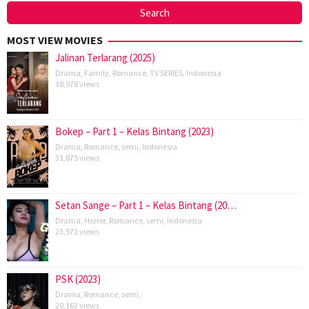
MOST VIEW MOVIES
Jalinan Terlarang (2025)
Drama
,
Family
,
Romance
,
TV SERIES
,
Indonesia
38,978 views
Bokep – Part 1 – Kelas Bintang (2023)
Drama
,
Romance
,
semi
,
Indonesia
31,875 views
Setan Sange – Part 1 – Kelas Bintang (20…
Drama
,
Horror
,
Romance
,
semi
,
Indonesia
23,572 views
PSK (2023)
Drama
,
Romance
,
semi
,
20,163 views