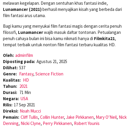
melawan kegelapan. Dengan sentuhan khas fantasi indie,
Lunamancer (2021)
berhasil menyajikan kisah yang berbeda dari
film fantasi arus utama.
Bagi kamu yang menyukai film fantasi magis dengan cerita penuh
filosofi,
Lunamancer
wajib masuk daftar tontonan. Petualangan
penuh cahaya bulan ini bisa kamu nikmati hanya di
Filmkita21
,
tempat terbaik untuk nonton film fantasi terbaru kualitas HD.
Oleh:
adminfilm
Diposting pada:
Agustus 21, 2025
Dilihat:
537
Genre:
Fantasy
,
Science Fiction
Kualitas:
HD
Tahun:
2021
Durasi:
71 Min
Negara:
USA
Rilis:
17 Sep 2021
Direksi:
Noah Mucci
Pemain:
Cliff Tullis
,
Collin Hunter
,
Jake Pirkkanen
,
Mary O’Neil
,
Nick
Denning
,
Nicki Clyne
,
Perry Pirkkanen
,
Robert Younis