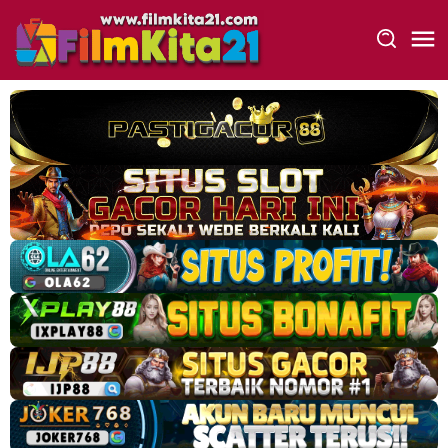
Loncat
ke
konten