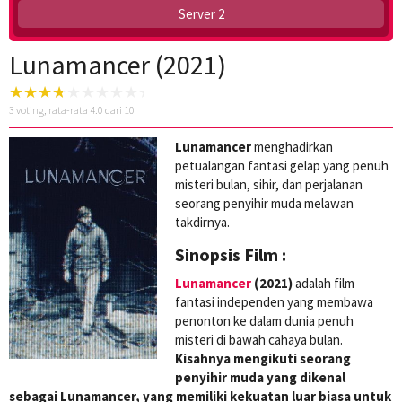
Server 2
Lunamancer (2021)
3
voting, rata-rata
4.0
dari 10
Lunamancer
menghadirkan
petualangan fantasi gelap yang penuh
misteri bulan, sihir, dan perjalanan
seorang penyihir muda melawan
takdirnya.
Sinopsis Film :
Lunamancer
(2021)
adalah film
fantasi independen yang membawa
penonton ke dalam dunia penuh
misteri di bawah cahaya bulan.
Kisahnya mengikuti seorang
penyihir muda yang dikenal
sebagai Lunamancer, yang memiliki kekuatan luar biasa untuk