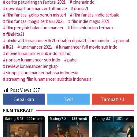
cerita petualangan fantasi 2021
cinemaindo
download lunamancer full movie
dunia21
film fantasi gelap penuh misteri
film fantasi indie terbaik
film fantasi magis terbaru 2021
film indie magis 2021
film penyihir bulan lunamancer
film sihir bulan terbaru
filmkita21
filmkita21 lunamancer lk21 rebahin dunia21 cinemaindo
ganool
lk21
lunamancer 2021
lunamancer full movie sub indo
movie lunamancer sub indo full hd
nonton lunamancer sub indo
pahe
review lunamancer lengkap
sinopsis lunamancer bahasa indonesia
streaming film lunamancer subtitle indonesia
Post Views:
537
Sebarkan
Twit
Tambah +1
FILM TERKAIT
Rating: 5.93
110 menit
Rating: 7.2
135 menit
Rating: 8.7
157 menit