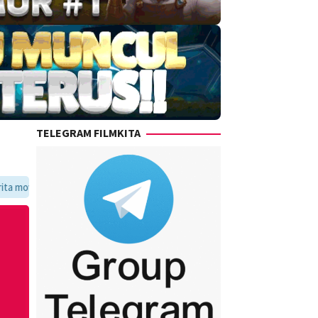
TELEGRAM FILMKITA
voritmu dalam satu tempat yang praktis dan update setiap hari.