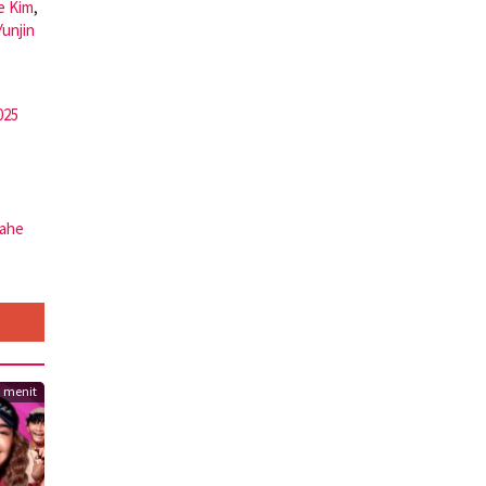
e Kim
,
Yunjin
025
ahe
3 menit