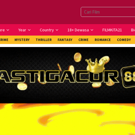
nre
Year
Country
18+ Dewasa
FILMKITA21
Bi
CRIME
MYSTERY
THRILLER
FANTASY
CRIME
ROMANCE
COMEDY