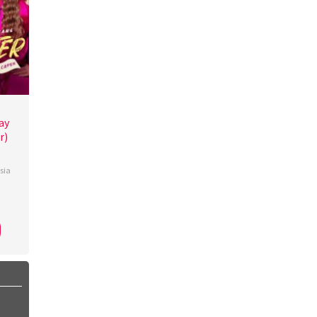
ay
r)
sia
iand
,
im
,
ie
eer