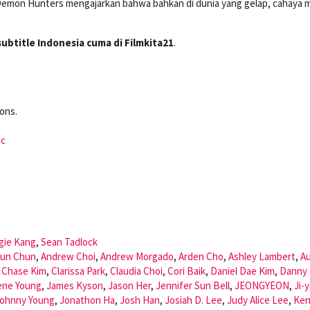
Demon Hunters mengajarkan bahwa bahkan di dunia yang gelap, cahaya 
subtitle Indonesia cuma di Filmkita21
.
ons.
ic
gie Kang
,
Sean Tadlock
yun Chun
,
Andrew Choi
,
Andrew Morgado
,
Arden Cho
,
Ashley Lambert
,
A
,
Chase Kim
,
Clarissa Park
,
Claudia Choi
,
Cori Baik
,
Daniel Dae Kim
,
Danny
ene Young
,
James Kyson
,
Jason Her
,
Jennifer Sun Bell
,
JEONGYEON
,
Ji-
ohnny Young
,
Jonathon Ha
,
Josh Han
,
Josiah D. Lee
,
Judy Alice Lee
,
Ke