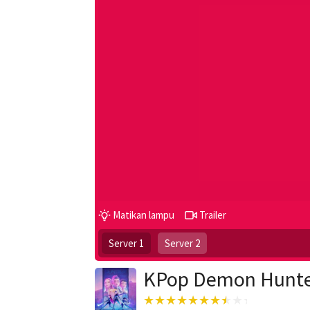
Matikan lampu
Trailer
Server 1
Server 2
KPop Demon Hunte