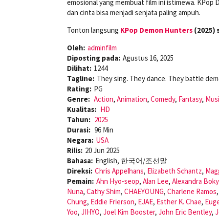
emosional yang membuat film ini istimewa. KPop 
dan cinta bisa menjadi senjata paling ampuh.
Tonton langsung
KPop Demon Hunters
(2025) 
Oleh:
adminfilm
Diposting pada:
Agustus 16, 2025
Dilihat:
1244
Tagline:
They sing. They dance. They battle dem
Rating:
PG
Genre:
Action
,
Animation
,
Comedy
,
Fantasy
,
Mus
Kualitas:
HD
Tahun:
2025
Durasi:
96 Min
Negara:
USA
Rilis:
20 Jun 2025
Bahasa:
English, 한국어/조선말
Direksi:
Chris Appelhans
,
Elizabeth Schantz
,
Mag
Pemain:
Ahn Hyo-seop
,
Alan Lee
,
Alexandra Bok
Nuna
,
Cathy Shim
,
CHAEYOUNG
,
Charlene Ramos
Chung
,
Eddie Frierson
,
EJAE
,
Esther K. Chae
,
Eug
Yoo
,
JIHYO
,
Joel Kim Booster
,
John Eric Bentley
,
J