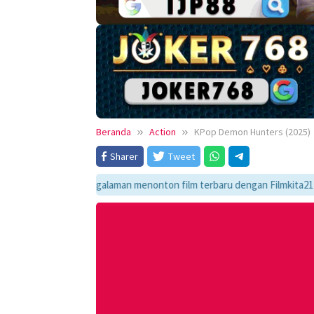
Beranda
Action
KPop Demon Hunters (2025)
Sharer
Tweet
ikmati pengalaman menonton film terbaru dengan Filmkita21! Temukan lin