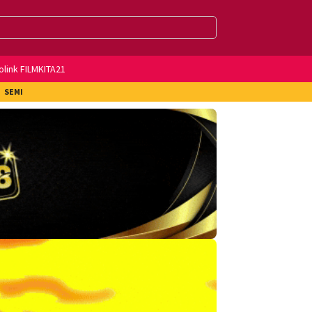
olink FILMKITA21
SEMI