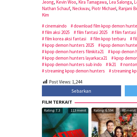
Jeong
,
Kevin Woo
,
Kira Tamagawa
,
Lea Salonga
,
L
Nathan Schauf
,
Neckwav
,
Piotr Michael
,
Ranjani B
Kim
cinemaindo
download film kpop demon hunte
film aksi 2025
film fantasi 2025
film fantasi
film korea aksi fantasi
film kpop terbaru
fi
kpop demon hunters 2025
kpop demon hunte
kpop demon hunters filmkita21
kpop demon h
kpop demon hunters layarkaca21
kpop demon
kpop demon hunters sub indo
lk21
nonton
streaming kpop demon hunters
streaming kp
Post Views:
1,244
Sebarkan
FILM TERKAIT
Rating: 7.3
113 menit
Rating: 6.594
88 menit