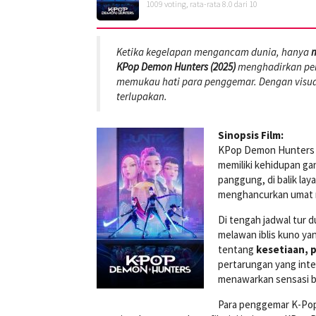
1009
voting, rata-rata
8.0
dari 10
Ketika kegelapan mengancam dunia, hanya
m
KPop Demon Hunters (2025)
menghadirkan perp
memukau hati para penggemar. Dengan visual 
terlupakan.
Sinopsis Film:
KPop Demon Hunters (
memiliki kehidupan ga
panggung, di balik la
menghancurkan umat 
Di tengah jadwal tur d
melawan iblis kuno yan
tentang
kesetiaan, 
pertarungan yang inte
menawarkan sensasi be
Para penggemar K-Pop