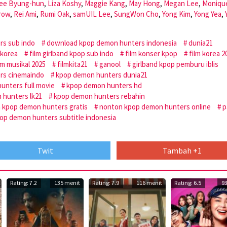
ee Byung-hun
,
Liza Koshy
,
Maggie Kang
,
May Hong
,
Megan Lee
,
Moniqu
row
,
Rei Ami
,
Rumi Oak
,
samUIL Lee
,
SungWon Cho
,
Yong Kim
,
Yong Yea
,
rs sub indo
download kpop demon hunters indonesia
dunia21
 korea
film girlband kpop sub indo
film konser kpop
film korea 2
lm musikal 2025
filmkita21
ganool
girlband kpop pemburu iblis
rs cinemaindo
kpop demon hunters dunia21
unters full movie
kpop demon hunters hd
 hunters lk21
kpop demon hunters rebahin
 kpop demon hunters gratis
nonton kpop demon hunters online
p
op demon hunters subtitle indonesia
Twit
Tambah +1
Rating: 7.2
135 menit
Rating: 7.9
116 menit
Rating: 6.5
9