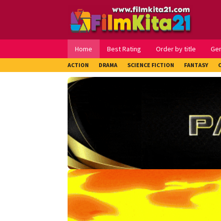
Loncat
ke
konten
Home
Best Rating
Order by title
Ge
ACTION
DRAMA
SCIENCE FICTION
FANTASY