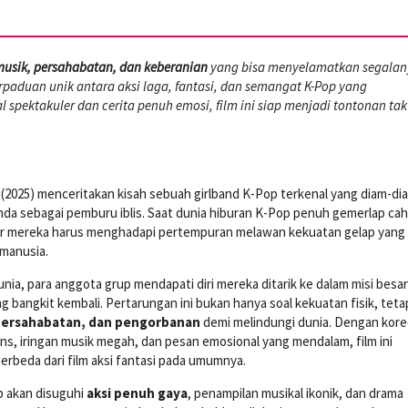
usik, persahabatan, dan keberanian
yang bisa menyelamatkan segalan
aduan unik antara aksi laga, fantasi, dan semangat K-Pop yang
spektakuler dan cerita penuh emosi, film ini siap menjadi tontonan tak
2025) menceritakan kisah sebuah girlband K-Pop terkenal yang diam-di
nda sebagai pemburu iblis. Saat dunia hiburan K-Pop penuh gemerlap ca
yar mereka harus menghadapi pertempuran melawan kekuatan gelap yang 
manusia.
unia, para anggota grup mendapati diri mereka ditarik ke dalam misi besar
g bangkit kembali. Pertarungan ini bukan hanya soal kekuatan fisik, tetap
persahabatan, dan pengorbanan
demi melindungi dunia. Dengan kore
ns, iringan musik megah, dan pesan emosional yang mendalam, film ini
rbeda dari film aksi fantasi pada umumnya.
 akan disuguhi
aksi penuh gaya
, penampilan musikal ikonik, dan drama