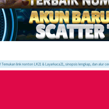
k nonton LK21 & Layarkaca21, sinopsis lengkap, dan alur cerita movie fa