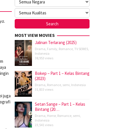
ya.
MOST VIEW MOVIES
Jalinan Terlarang (2025)
Drama
,
Family
,
Romance
,
TV SERIES
,
Indonesia
38,953 views
am
haya
ingin
Bokep – Part 1 – Kelas Bintang
(2023)
Drama
,
Romance
,
semi
,
Indonesia
31,833 views
i juga
ografi
Setan Sange – Part 1 – Kelas
Bintang (20…
Drama
,
Horror
,
Romance
,
semi
,
Indonesia
23,541 views