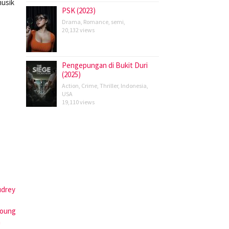
musik
PSK (2023)
Drama
,
Romance
,
semi
,
20,132 views
Pengepungan di Bukit Duri
(2025)
Action
,
Crime
,
Thriller
,
Indonesia
,
USA
19,110 views
udrey
young
n