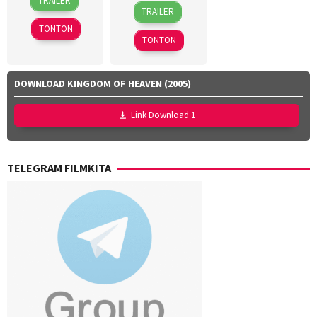
TRAILER
30
Sandra
Mar
Jasanti
,
TRAILER
Apr
Sciberras
2026
Fachru
TONTON
2026
Rizza
TONTON
Aulia
,
Rafi
Farras
DOWNLOAD KINGDOM OF HEAVEN (2005)
Zaky
,
Utari
Link Download 1
Nofita
TELEGRAM FILMKITA