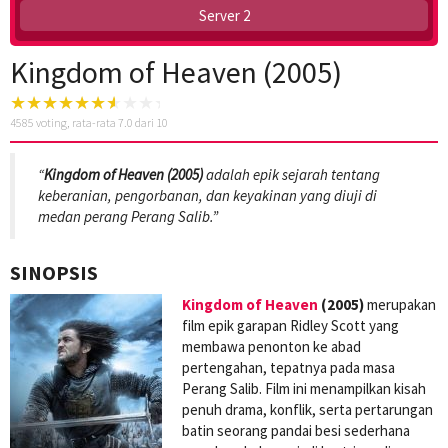
Server 2
Kingdom of Heaven (2005)
4585
voting, rata-rata
7.0
dari 10
“
Kingdom of Heaven (2005)
adalah epik sejarah tentang
keberanian, pengorbanan, dan keyakinan yang diuji di
medan perang Perang Salib.”
SINOPSIS
Kingdom of Heaven
(2005)
merupakan
film epik garapan Ridley Scott yang
membawa penonton ke abad
pertengahan, tepatnya pada masa
Perang Salib. Film ini menampilkan kisah
penuh drama, konflik, serta pertarungan
batin seorang pandai besi sederhana