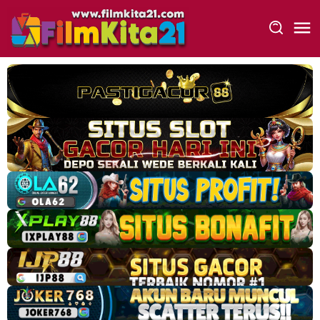
Loncat
ke
konten