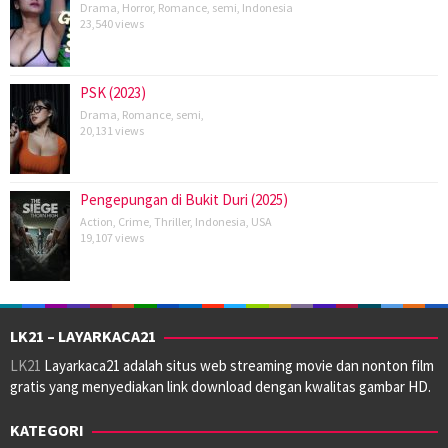
Drama
,
Horror
,
Romance
,
semi
,
Indonesia
23,540 views
PSK (2023)
Drama
,
Romance
,
semi
,
20,131 views
Pengepungan di Bukit Duri (2025)
Action
,
Crime
,
Thriller
,
Indonesia
,
USA
19,107 views
LK21 – LAYARKACA21
LK21
Layarkaca21 adalah situs web streaming movie dan nonton film
gratis yang menyediakan link download dengan kwalitas gambar HD.
KATEGORI