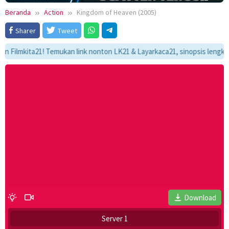
Beranda
Action
Kingdom of Heaven (2005)
Sharer
Tweet
mkita21! Temukan link nonton LK21 & Layarkaca21, sinopsis lengkap, dan 
Download
Server 1