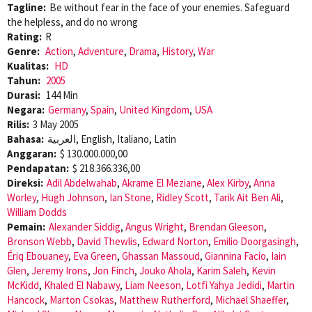
Tagline:
Be without fear in the face of your enemies. Safeguard
the helpless, and do no wrong
Rating:
R
Genre:
Action
,
Adventure
,
Drama
,
History
,
War
Kualitas:
HD
Tahun:
2005
Durasi:
144 Min
Negara:
Germany
,
Spain
,
United Kingdom
,
USA
Rilis:
3 May 2005
Bahasa:
العربية, English, Italiano, Latin
Anggaran:
$ 130.000.000,00
Pendapatan:
$ 218.366.336,00
Direksi:
Adil Abdelwahab
,
Akrame El Meziane
,
Alex Kirby
,
Anna
Worley
,
Hugh Johnson
,
Ian Stone
,
Ridley Scott
,
Tarik Ait Ben Ali
,
William Dodds
Pemain:
Alexander Siddig
,
Angus Wright
,
Brendan Gleeson
,
Bronson Webb
,
David Thewlis
,
Edward Norton
,
Emilio Doorgasingh
,
Ériq Ebouaney
,
Eva Green
,
Ghassan Massoud
,
Giannina Facio
,
Iain
Glen
,
Jeremy Irons
,
Jon Finch
,
Jouko Ahola
,
Karim Saleh
,
Kevin
McKidd
,
Khaled El Nabawy
,
Liam Neeson
,
Lotfi Yahya Jedidi
,
Martin
Hancock
,
Marton Csokas
,
Matthew Rutherford
,
Michael Shaeffer
,