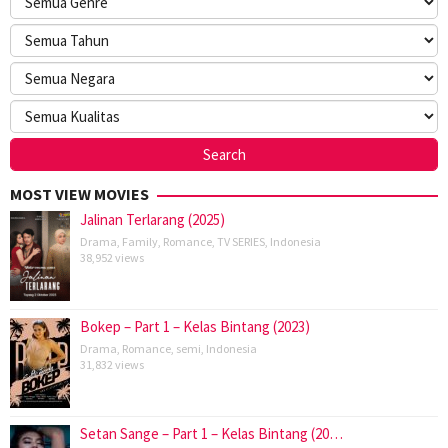
MOST VIEW MOVIES
Jalinan Terlarang (2025)
Drama
,
Family
,
Romance
,
TV SERIES
,
Indonesia
38,952 views
Bokep – Part 1 – Kelas Bintang (2023)
Drama
,
Romance
,
semi
,
Indonesia
31,832 views
Setan Sange – Part 1 – Kelas Bintang (20…