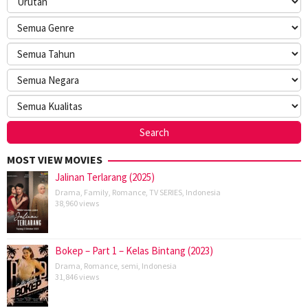
MOST VIEW MOVIES
Jalinan Terlarang (2025)
Drama
,
Family
,
Romance
,
TV SERIES
,
Indonesia
38,960 views
Bokep – Part 1 – Kelas Bintang (2023)
Drama
,
Romance
,
semi
,
Indonesia
31,846 views