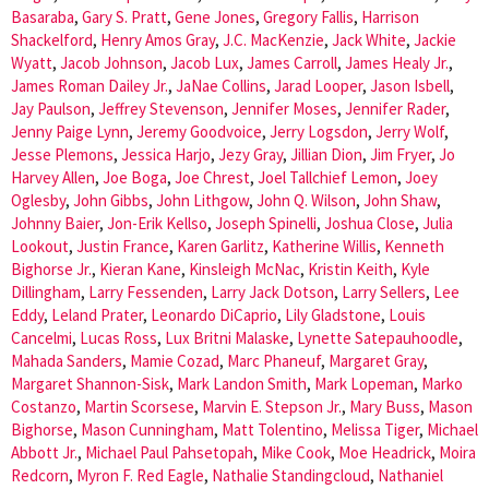
Basaraba
,
Gary S. Pratt
,
Gene Jones
,
Gregory Fallis
,
Harrison
Shackelford
,
Henry Amos Gray
,
J.C. MacKenzie
,
Jack White
,
Jackie
Wyatt
,
Jacob Johnson
,
Jacob Lux
,
James Carroll
,
James Healy Jr.
,
James Roman Dailey Jr.
,
JaNae Collins
,
Jarad Looper
,
Jason Isbell
,
Jay Paulson
,
Jeffrey Stevenson
,
Jennifer Moses
,
Jennifer Rader
,
Jenny Paige Lynn
,
Jeremy Goodvoice
,
Jerry Logsdon
,
Jerry Wolf
,
Jesse Plemons
,
Jessica Harjo
,
Jezy Gray
,
Jillian Dion
,
Jim Fryer
,
Jo
Harvey Allen
,
Joe Boga
,
Joe Chrest
,
Joel Tallchief Lemon
,
Joey
Oglesby
,
John Gibbs
,
John Lithgow
,
John Q. Wilson
,
John Shaw
,
Johnny Baier
,
Jon-Erik Kellso
,
Joseph Spinelli
,
Joshua Close
,
Julia
Lookout
,
Justin France
,
Karen Garlitz
,
Katherine Willis
,
Kenneth
Bighorse Jr.
,
Kieran Kane
,
Kinsleigh McNac
,
Kristin Keith
,
Kyle
Dillingham
,
Larry Fessenden
,
Larry Jack Dotson
,
Larry Sellers
,
Lee
Eddy
,
Leland Prater
,
Leonardo DiCaprio
,
Lily Gladstone
,
Louis
Cancelmi
,
Lucas Ross
,
Lux Britni Malaske
,
Lynette Satepauhoodle
,
Mahada Sanders
,
Mamie Cozad
,
Marc Phaneuf
,
Margaret Gray
,
Margaret Shannon-Sisk
,
Mark Landon Smith
,
Mark Lopeman
,
Marko
Costanzo
,
Martin Scorsese
,
Marvin E. Stepson Jr.
,
Mary Buss
,
Mason
Bighorse
,
Mason Cunningham
,
Matt Tolentino
,
Melissa Tiger
,
Michael
Abbott Jr.
,
Michael Paul Pahsetopah
,
Mike Cook
,
Moe Headrick
,
Moira
Redcorn
,
Myron F. Red Eagle
,
Nathalie Standingcloud
,
Nathaniel