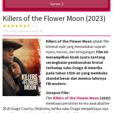
Server 2
Killers of the Flower Moon (2023)
3715
voting, rata-rata
7.0
dari 10
Killers of the Flower Moon
adalah film
kriminal-epik yang memadukan sejarah
nyata, misteri, dan ketegangan.
Film ini
menampilkan kisah nyata tentang
serangkaian pembunuhan brutal
terhadap suku Osage di Amerika
pada tahun 1920-an yang membuka
skandal besar dan memicu lahirnya
FBI modern.
Sinopsis Film :
Film
Killers of the Flower Moon
(2023)
membawa penonton ke era awal abad ke-
20 di Osage County, Oklahoma, ketika suku Osage menjadi kaya raya