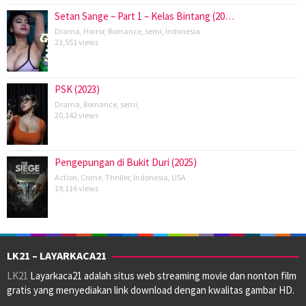
Setan Sange – Part 1 – Kelas Bintang (20…
Drama
,
Horror
,
Romance
,
semi
,
Indonesia
23,551 views
PSK (2023)
Drama
,
Romance
,
semi
,
20,142 views
Pengepungan di Bukit Duri (2025)
Action
,
Crime
,
Thriller
,
Indonesia
,
USA
19,116 views
LK21 – LAYARKACA21
LK21
Layarkaca21 adalah situs web streaming movie dan nonton film
gratis yang menyediakan link download dengan kwalitas gambar HD.