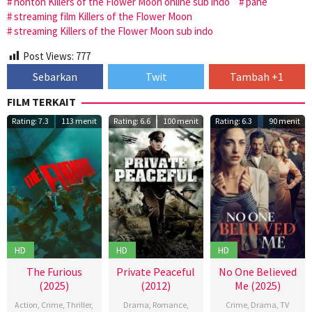
nonton Killers of the Flower Moon online sub indo
pahe
streaming film Killers of the Flower Moon
streaming Killers of the Flower Moon sub indo
Post Views:
777
Sebarkan
Twit
Tambah +1
FILM TERKAIT
Rating: 7.3
113 menit
Rating: 6.6
100 menit
Rating: 6.3
90 menit
HD
HD
HD
The Furious
Private Peaceful
No One Believed
(2025)
(2012)
Me (2025)
Action
,
Crime
,
Thriller
,
Drama
,
Romance
,
Crime
,
Drama
,
TV