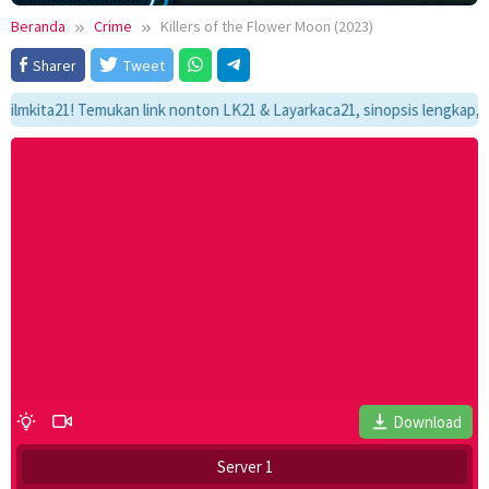
Beranda
Crime
Killers of the Flower Moon (2023)
Sharer
Tweet
a21! Temukan link nonton LK21 & Layarkaca21, sinopsis lengkap, dan alu
Download
Server 1