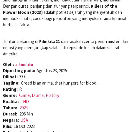
Dengan durasi panjang dan alur yang terperinci,
Killers of the
Flower Moon (2023)
adalah potret sejarah yang menyentuh dan
membuka mata, cocok bagi penonton yang menyukai drama kriminal
berbasis fakta.
Tonton sekarang di
Filmkita21
dan rasakan cerita penuh misteri dan
emosi yang mengungkap salah satu episode kelam dalam sejarah
Amerika.
Oleh:
adminfilm
Diposting pada:
Agustus 23, 2025
Dilihat:
777
Tagline:
Greed is an animal that hungers for blood.
Rating:
R
Genre:
Crime
,
Drama
,
History
Kualitas:
HD
Tahun:
2023
Durasi:
206 Min
Negara:
USA
Rilis:
18 Oct 2023