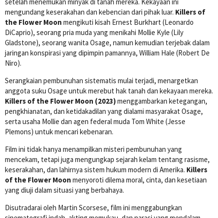
setelah menemukan minyak di tanah mereka. Kekayaan ini
mengundang keserakahan dan kebencian dari pihak luar.
Killers of
the Flower Moon
mengikuti kisah Ernest Burkhart (Leonardo
DiCaprio), seorang pria muda yang menikahi Mollie Kyle (Lily
Gladstone), seorang wanita Osage, namun kemudian terjebak dalam
jaringan konspirasi yang dipimpin pamannya, William Hale (Robert De
Niro).
Serangkaian pembunuhan sistematis mulai terjadi, menargetkan
anggota suku Osage untuk merebut hak tanah dan kekayaan mereka.
Killers of the Flower Moon (2023)
menggambarkan ketegangan,
pengkhianatan, dan ketidakadilan yang dialami masyarakat Osage,
serta usaha Mollie dan agen federal muda Tom White (Jesse
Plemons) untuk mencari kebenaran.
Film ini tidak hanya menampilkan misteri pembunuhan yang
mencekam, tetapi juga mengungkap sejarah kelam tentang rasisme,
keserakahan, dan lahirnya sistem hukum modern di Amerika.
Killers
of the Flower Moon
menyoroti dilema moral, cinta, dan kesetiaan
yang diuji dalam situasi yang berbahaya.
Disutradarai oleh Martin Scorsese, film ini menggabungkan
sinematografi indah, akting memukau, dan narasi yang mendalam.