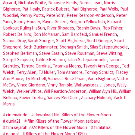
Arcand
,
Nicholas White
,
Nokosee Fields
,
Norma Jean
,
Norris
Bighorse
,
Pat Healy
,
Patrick Bubert
,
Paul Bighorse
,
Paul Wells
,
Paul
Woodiel
,
Penny Potts
,
Pete Yorn
,
Peter Reardon-Anderson
,
Peter
Yarin
,
Randy Houser
,
Rayna Gellert
,
Reignen Yellowfish
,
Richard
Lookout RulingHisSun
,
River Rhoades
,
Roanin Davis
,
Rob Fisher
,
Robert De Niro
,
Ron McMahan
,
Sam Bardfeld
,
Samuel French
,
Samuel Gray
,
Sarah Spurger
,
Scott Bighorse
,
Scott George
,
Scott
Shepherd
,
Seth Buckminster
,
Shonagh Smith
,
Silas Satepauhoodle
,
Stephen Berkman
,
Steve Eastin
,
Steve Routman
,
Steve Witting
,
Sturgill Simpson
,
Tahlee Redcorn
,
Talon Satepauhoodle
,
Tanner
Brantley
,
Tantoo Cardinal
,
Tatanka Means
,
Taveah Ann George
,
Ted
Welch
,
Terry Allen
,
TJ Muller
,
Tom Ashmore
,
Tommy Schultz
,
Tracey
Ann Moore
,
Ty Mitchell
,
Vanessa Rose Pham
,
Vann Bighorse
,
Victor
McCay
,
Vince Giordano
,
Vinny Raniolo
,
Wahwastoas J. Jones
,
Wally
Welch
,
Welker White
,
Will Reardon-Anderson
,
William Alyn Hill
,
William
Belleau
,
Xavier Toehay
,
Yancey Red Corn
,
Zachary Hokeah
,
Zack T.
Morris
cinemaindo
download film Killers of the Flower Moon
dunia21
film Killers of the Flower Moon terbaru
film sejarah 2023 Killers of the Flower Moon
filmkita21
ganool
Killers of the Flower Moon 1080p