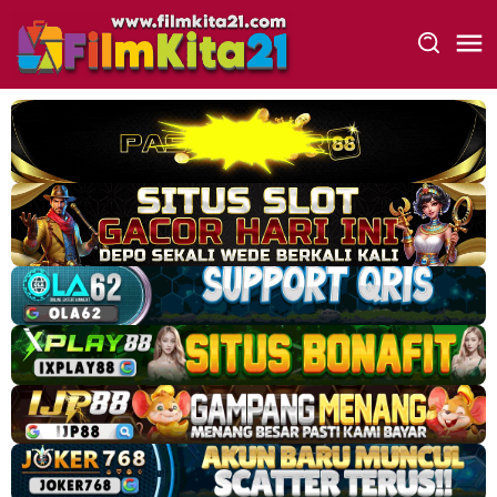
Loncat
ke
konten