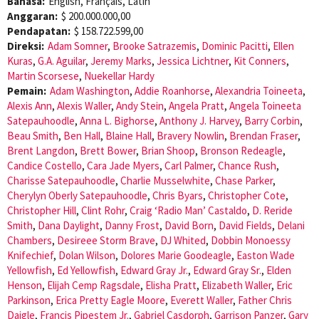
Bahasa:
English, Français, Latin
Anggaran:
$ 200.000.000,00
Pendapatan:
$ 158.722.599,00
Direksi:
Adam Somner
,
Brooke Satrazemis
,
Dominic Pacitti
,
Ellen
Kuras
,
G.A. Aguilar
,
Jeremy Marks
,
Jessica Lichtner
,
Kit Conners
,
Martin Scorsese
,
Nuekellar Hardy
Pemain:
Adam Washington
,
Addie Roanhorse
,
Alexandria Toineeta
,
Alexis Ann
,
Alexis Waller
,
Andy Stein
,
Angela Pratt
,
Angela Toineeta
Satepauhoodle
,
Anna L. Bighorse
,
Anthony J. Harvey
,
Barry Corbin
,
Beau Smith
,
Ben Hall
,
Blaine Hall
,
Bravery Nowlin
,
Brendan Fraser
,
Brent Langdon
,
Brett Bower
,
Brian Shoop
,
Bronson Redeagle
,
Candice Costello
,
Cara Jade Myers
,
Carl Palmer
,
Chance Rush
,
Charisse Satepauhoodle
,
Charlie Musselwhite
,
Chase Parker
,
Cherylyn Oberly Satepauhoodle
,
Chris Byars
,
Christopher Cote
,
Christopher Hill
,
Clint Rohr
,
Craig ‘Radio Man’ Castaldo
,
D. Reride
Smith
,
Dana Daylight
,
Danny Frost
,
David Born
,
David Fields
,
Delani
Chambers
,
Desireee Storm Brave
,
DJ Whited
,
Dobbin Monoessy
Knifechief
,
Dolan Wilson
,
Dolores Marie Goodeagle
,
Easton Wade
Yellowfish
,
Ed Yellowfish
,
Edward Gray Jr.
,
Edward Gray Sr.
,
Elden
Henson
,
Elijah Cemp Ragsdale
,
Elisha Pratt
,
Elizabeth Waller
,
Eric
Parkinson
,
Erica Pretty Eagle Moore
,
Everett Waller
,
Father Chris
Daigle
,
Francis Pipestem Jr.
,
Gabriel Casdorph
,
Garrison Panzer
,
Gary