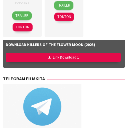
18
Dinna
Indonesia
TRAILER
Mar
Jasanti
,
18
Azhar
2026
Fachru
TRAILER
TONTON
Mar
Kinoi
Rizza
2026
Lubis
,
Aulia
,
TONTON
Hollynov
Rafi
Renafia
,
Farras
Mutia
Zaky
,
DOWNLOAD KILLERS OF THE FLOWER MOON (2023)
Effendi
,
Utari
Nurul
Nofita
Link Download 1
Ravika
TELEGRAM FILMKITA