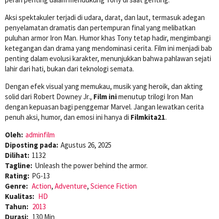
Aksi spektakuler terjadi di udara, darat, dan laut, termasuk adegan
penyelamatan dramatis dan pertempuran final yang melibatkan
puluhan armor Iron Man. Humor khas Tony tetap hadir, mengimbangi
ketegangan dan drama yang mendominasi cerita. Film ini menjadi bab
penting dalam evolusi karakter, menunjukkan bahwa pahlawan sejati
lahir dari hati, bukan dari teknologi semata.
Dengan efek visual yang memukau, musik yang heroik, dan akting
solid dari Robert Downey Jr.,
Film ini
menutup trilogi Iron Man
dengan kepuasan bagi penggemar Marvel. Jangan lewatkan cerita
penuh aksi, humor, dan emosi ini hanya di
Filmkita21
.
Oleh:
adminfilm
Diposting pada:
Agustus 26, 2025
Dilihat:
1132
Tagline:
Unleash the power behind the armor.
Rating:
PG-13
Genre:
Action
,
Adventure
,
Science Fiction
Kualitas:
HD
Tahun:
2013
Durasi:
130 Min