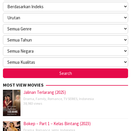
MOST VIEW MOVIES
Jalinan Terlarang (2025)
Drama
,
Family
,
Romance
,
TV SERIES
,
Indonesia
38,983 views
Bokep – Part 1 – Kelas Bintang (2023)
Drama
,
Romance
,
semi
,
Indonesia