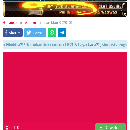
Beranda
Action
Iron Man 3 (2013)
Sharer
Tweet
mkita21! Temukan link nonton LK21 & Layarkaca21, sinopsis lengkap, dan 
Download