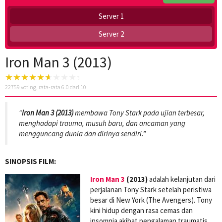
Server 1
Server 2
Iron Man 3 (2013)
22759
voting, rata-rata
6.0
dari 10
“
Iron Man 3 (2013)
membawa Tony Stark pada ujian terbesar,
menghadapi trauma, musuh baru, dan ancaman yang
mengguncang dunia dan dirinya sendiri.”
SINOPSIS FILM:
Iron Man 3
(2013)
adalah kelanjutan dari
perjalanan Tony Stark setelah peristiwa
besar di New York (The Avengers). Tony
kini hidup dengan rasa cemas dan
insomnia akibat pengalaman traumatis