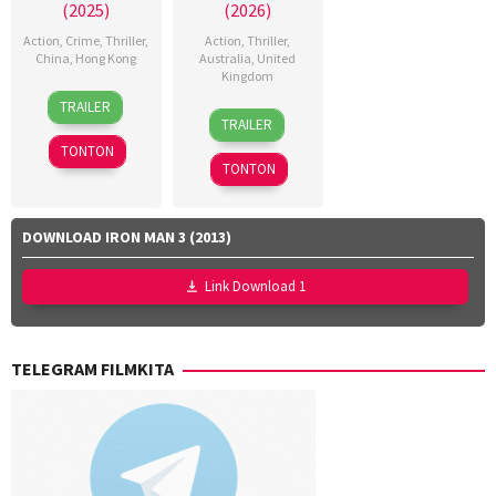
(2025)
(2026)
Action
,
Crime
,
Thriller
,
Action
,
Thriller
,
China
,
Hong Kong
Australia
,
United
Kingdom
10
Kenji
TRAILER
30
Sandra
Jun
Tanigaki
,
TRAILER
Apr
Sciberras
2026
Kensuke
TONTON
2026
Sonomura
TONTON
DOWNLOAD IRON MAN 3 (2013)
Link Download 1
TELEGRAM FILMKITA