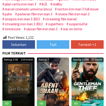
jalan cerita iron man 3
lk21
malibu
marvel cinematic universe (mcu)
nonton iron man 3 full movie
pahe
pemeran film iron man 3
review film iron man 3
sinopsis iron man 3 2013
streaming film marvel
streaming iron man 3 2013
superhero
suspenseful
tennessee
ulasan film iron man 3
war on terror
Post Views:
1,132
Sebarkan
Twit
Tambah +1
FILM TERKAIT
Rating: 5.93
110 menit
Rating: 7
Rating: 6.094
97 menit
HD
HD
HD