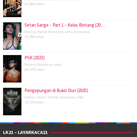
31,884 views
Setan Sange – Part 1 – Kelas Bintang (20…
Drama
,
Horror
,
Romance
,
semi
,
Indonesia
23,580 views
PSK (2023)
Drama
,
Romance
,
semi
,
20,170 views
Pengepungan di Bukit Duri (2025)
Action
,
Crime
,
Thriller
,
Indonesia
,
USA
19,139 views
LK21 – LAYARKACA21