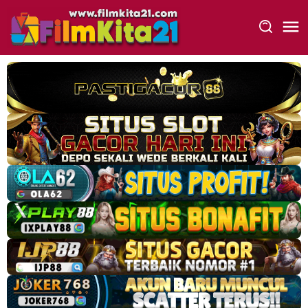
Loncat
ke
konten