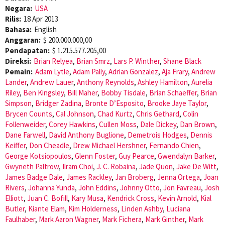
Negara:
USA
Rilis:
18 Apr 2013
Bahasa:
English
Anggaran:
$ 200.000.000,00
Pendapatan:
$ 1.215.577.205,00
Direksi:
Brian Relyea
,
Brian Smrz
,
Lars P. Winther
,
Shane Black
Pemain:
Adam Lytle
,
Adam Pally
,
Adrian Gonzalez
,
Aja Frary
,
Andrew
Lander
,
Andrew Lauer
,
Anthony Reynolds
,
Ashley Hamilton
,
Aurelia
Riley
,
Ben Kingsley
,
Bill Maher
,
Bobby Tisdale
,
Brian Schaeffer
,
Brian
Simpson
,
Bridger Zadina
,
Bronte D’Esposito
,
Brooke Jaye Taylor
,
Brycen Counts
,
Cal Johnson
,
Chad Kurtz
,
Chris Gethard
,
Colin
Follenweider
,
Corey Hawkins
,
Cullen Moss
,
Dale Dickey
,
Dan Brown
,
Dane Farwell
,
David Anthony Buglione
,
Demetrois Hodges
,
Dennis
Keiffer
,
Don Cheadle
,
Drew Michael Hershner
,
Fernando Chien
,
George Kotsiopoulos
,
Glenn Foster
,
Guy Pearce
,
Gwendalyn Barker
,
Gwyneth Paltrow
,
Ilram Choi
,
J. C. Robaina
,
Jade Quon
,
Jake De Witt
,
James Badge Dale
,
James Rackley
,
Jan Broberg
,
Jenna Ortega
,
Joan
Rivers
,
Johanna Yunda
,
John Eddins
,
Johnny Otto
,
Jon Favreau
,
Josh
Elliott
,
Juan C. Bofill
,
Kary Musa
,
Kendrick Cross
,
Kevin Arnold
,
Kial
Butler
,
Kiante Elam
,
Kim Holderness
,
Linden Ashby
,
Luciana
Faulhaber
,
Mark Aaron Wagner
,
Mark Fichera
,
Mark Ginther
,
Mark