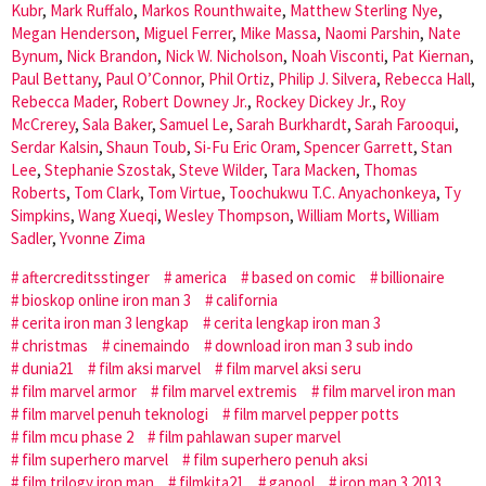
Kubr
,
Mark Ruffalo
,
Markos Rounthwaite
,
Matthew Sterling Nye
,
Megan Henderson
,
Miguel Ferrer
,
Mike Massa
,
Naomi Parshin
,
Nate
Bynum
,
Nick Brandon
,
Nick W. Nicholson
,
Noah Visconti
,
Pat Kiernan
,
Paul Bettany
,
Paul O’Connor
,
Phil Ortiz
,
Philip J. Silvera
,
Rebecca Hall
,
Rebecca Mader
,
Robert Downey Jr.
,
Rockey Dickey Jr.
,
Roy
McCrerey
,
Sala Baker
,
Samuel Le
,
Sarah Burkhardt
,
Sarah Farooqui
,
Serdar Kalsin
,
Shaun Toub
,
Si-Fu Eric Oram
,
Spencer Garrett
,
Stan
Lee
,
Stephanie Szostak
,
Steve Wilder
,
Tara Macken
,
Thomas
Roberts
,
Tom Clark
,
Tom Virtue
,
Toochukwu T.C. Anyachonkeya
,
Ty
Simpkins
,
Wang Xueqi
,
Wesley Thompson
,
William Morts
,
William
Sadler
,
Yvonne Zima
aftercreditsstinger
america
based on comic
billionaire
bioskop online iron man 3
california
cerita iron man 3 lengkap
cerita lengkap iron man 3
christmas
cinemaindo
download iron man 3 sub indo
dunia21
film aksi marvel
film marvel aksi seru
film marvel armor
film marvel extremis
film marvel iron man
film marvel penuh teknologi
film marvel pepper potts
film mcu phase 2
film pahlawan super marvel
film superhero marvel
film superhero penuh aksi
film trilogy iron man
filmkita21
ganool
iron man 3 2013