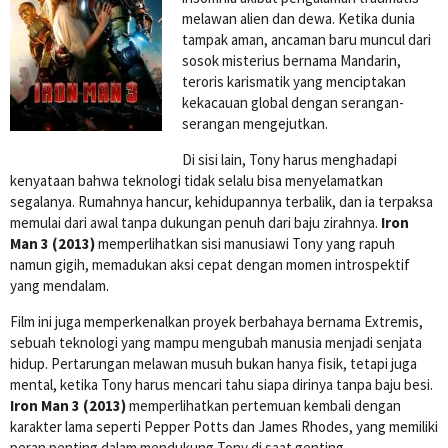
melawan alien dan dewa. Ketika dunia
tampak aman, ancaman baru muncul dari
sosok misterius bernama Mandarin,
teroris karismatik yang menciptakan
kekacauan global dengan serangan-
serangan mengejutkan.
Di sisi lain, Tony harus menghadapi
kenyataan bahwa teknologi tidak selalu bisa menyelamatkan
segalanya. Rumahnya hancur, kehidupannya terbalik, dan ia terpaksa
memulai dari awal tanpa dukungan penuh dari baju zirahnya.
Iron
Man 3 (2013)
memperlihatkan sisi manusiawi Tony yang rapuh
namun gigih, memadukan aksi cepat dengan momen introspektif
yang mendalam.
Film ini juga memperkenalkan proyek berbahaya bernama Extremis,
sebuah teknologi yang mampu mengubah manusia menjadi senjata
hidup. Pertarungan melawan musuh bukan hanya fisik, tetapi juga
mental, ketika Tony harus mencari tahu siapa dirinya tanpa baju besi.
Iron Man 3 (2013)
memperlihatkan pertemuan kembali dengan
karakter lama seperti Pepper Potts dan James Rhodes, yang memiliki
peran penting dalam mendukung Tony di saat genting.