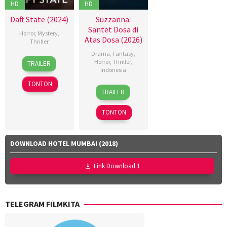
HD
HD
Daft State (2024)
Suzzanna:
Santet Dosa di
Horror
,
Mystery
,
Atas Dosa (2026)
Thriller
Drama
,
Fantasy
,
14
Chad
Horror
,
Thriller
,
TRAILER
Nov
Bishoff
Indonesia
2024
TONTON
18
Azhar
TRAILER
Mar
Kinoi
2026
Lubis
,
TONTON
Hollynov
Renafia
,
Mutia
DOWNLOAD HOTEL MUMBAI (2018)
Effendi
,
Nurul
Link Download 1
Ravika
TELEGRAM FILMKITA