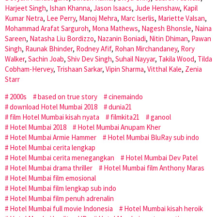
Harjeet Singh
,
Ishan Khanna
,
Jason Isaacs
,
Jude Henshaw
,
Kapil
Kumar Netra
,
Lee Perry
,
Manoj Mehra
,
Marc Iserlis
,
Mariette Valsan
,
Mohammad Arafat Sarguroh
,
Mona Mathews
,
Nagesh Bhonsle
,
Naina
Sareen
,
Natasha Liu Bordizzo
,
Nazanin Boniadi
,
Nitin Dhiman
,
Pawan
Singh
,
Raunak Bhinder
,
Rodney Afif
,
Rohan Mirchandaney
,
Rory
Walker
,
Sachin Joab
,
Shiv Dev Singh
,
Suhail Nayyar
,
Takila Wood
,
Tilda
Cobham-Hervey
,
Trishaan Sarkar
,
Vipin Sharma
,
Vitthal Kale
,
Zenia
Starr
2000s
based on true story
cinemaindo
download Hotel Mumbai 2018
dunia21
film Hotel Mumbai kisah nyata
filmkita21
ganool
Hotel Mumbai 2018
Hotel Mumbai Anupam Kher
Hotel Mumbai Armie Hammer
Hotel Mumbai BluRay sub indo
Hotel Mumbai cerita lengkap
Hotel Mumbai cerita menegangkan
Hotel Mumbai Dev Patel
Hotel Mumbai drama thriller
Hotel Mumbai film Anthony Maras
Hotel Mumbai film emosional
Hotel Mumbai film lengkap sub indo
Hotel Mumbai film penuh adrenalin
Hotel Mumbai full movie Indonesia
Hotel Mumbai kisah heroik