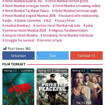
Hotel Mumbai kualitas HD
Hotel Mumbai nonton gratis
Hotel Mumbai serangan teroris
Hotel Mumbai streaming online
Hotel Mumbai Taj Mahal Palace
Hotel Mumbai tontonan wajib
Hotel Mumbai tragedi Mumbai 2008
husband wife relationship
india
islamic terrorism
lk21
luxury hotel
mumbai (bombay)
nonton Hotel Mumbai sub indo
pahe
pemeran Hotel Mumbai 2018
religious fundamentalism
sinopsis Hotel Mumbai
streaming Hotel Mumbai full movie
struggle for survival
terrorist attack
Post Views:
863
Sebarkan
Twit
Tambah +1
FILM TERKAIT
Rating: 7.3
113 menit
Rating: 6.6
100 menit
Rating: 6.3
90 menit