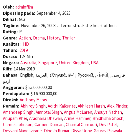
Oleh:
adminfilm
Diposting pada:
September 4, 2025
Dilihat:
863
Tagline:
November 26, 2008… Terror struck the heart of India.
Rating:
R
Genre:
Action
,
Drama
,
History
,
Thriller
Kualitas:
HD
Tahun:
2019
Durasi:
123 Min
Negara:
Australia
,
Singapore
,
United Kingdom
,
USA
Rilis:
14 Mar 2019
Bahasa:
English, العربية, ελληνικά, हिन्दी, Pусский, , ਪੰਜਾਬੀ, فارسی,
اردو
Anggaran:
$ 25.000.000,00
Pendapatan:
$ 16.900.000,00
Direksi:
Anthony Maras
Pemain:
Abhiroy Singh
,
Adithi Kalkunte
,
Akhilesh Harsh
,
Alex Pinder
,
Amandeep Singh
,
Amriptal Singh
,
Angus McLaren
,
Ansuya Nathan
,
Anupam Kher
,
Aradhana Dhawan
,
Armie Hammer
,
Bhidhisha Ghosh
,
Carmel Johnson
,
Carmen Duncan
,
Chantal Contouri
,
Dev Patel
,
Devyani Mandavgane
,
Dinesh Kumar
,
Divya Unny
,
Gaurav Paswala
,