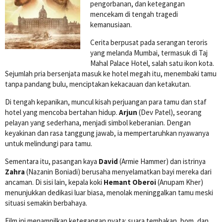
pengorbanan, dan ketegangan
mencekam di tengah tragedi
kemanusiaan.
Cerita berpusat pada serangan teroris
yang melanda Mumbai, termasuk di Taj
Mahal Palace Hotel, salah satu ikon kota.
Sejumlah pria bersenjata masuk ke hotel megah itu, menembaki tamu
tanpa pandang bulu, menciptakan kekacauan dan ketakutan.
Di tengah kepanikan, muncul kisah perjuangan para tamu dan staf
hotel yang mencoba bertahan hidup.
Arjun
(Dev Patel), seorang
pelayan yang sederhana, menjadi simbol keberanian. Dengan
keyakinan dan rasa tanggung jawab, ia mempertaruhkan nyawanya
untuk melindungi para tamu.
Sementara itu, pasangan kaya
David
(Armie Hammer) dan istrinya
Zahra
(Nazanin Boniadi) berusaha menyelamatkan bayi mereka dari
ancaman. Di sisi lain, kepala koki
Hemant Oberoi
(Anupam Kher)
menunjukkan dedikasi luar biasa, menolak meninggalkan tamu meski
situasi semakin berbahaya.
Film ini menampilkan ketegangan nyata: suara tembakan, bom, dan