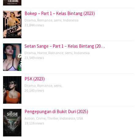
Bokep – Part 1 – Kelas Bintang (2023)
Drama
,
Romance
,
semi
,
Indonesia
31,844 views
Setan Sange – Part 1 – Kelas Bintang (20…
Drama
,
Horror
,
Romance
,
semi
,
Indonesia
23,549 views
PSK (2023)
Drama
,
Romance
,
semi
,
20,140 views
Pengepungan di Bukit Duri (2025)
Action
,
Crime
,
Thriller
,
Indonesia
,
USA
19,116 views