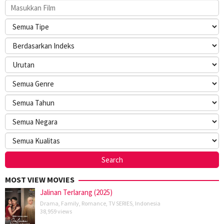
MOST VIEW MOVIES
Jalinan Terlarang (2025)
Drama
,
Family
,
Romance
,
TV SERIES
,
Indonesia
38,959 views