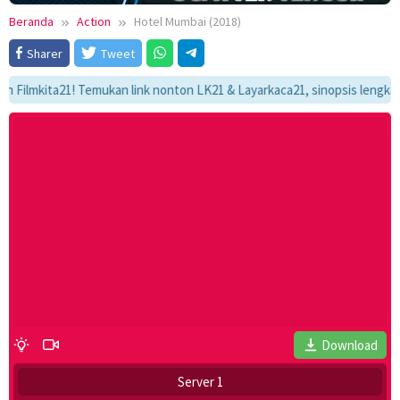
Beranda
Action
Hotel Mumbai (2018)
Sharer
Tweet
kita21! Temukan link nonton LK21 & Layarkaca21, sinopsis lengkap, dan 
Download
Server 1