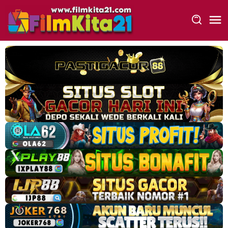
Loncat
ke
konten