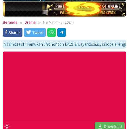
Beranda
Drama
He Ma Pi Fu (2024)
Sharer
Tweet
mkita21! Temukan link nonton LK21 & Layarkaca21, sinopsis lengkap, dan
Download