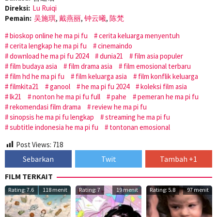
Direksi:
Lu Ruiqi
Pemain:
吴施琪
,
戴燕丽
,
钟云曦
,
陈梵
bioskop online he ma pi fu
cerita keluarga menyentuh
cerita lengkap he ma pi fu
cinemaindo
download he ma pi fu 2024
dunia21
film asia populer
film budaya asia
film drama asia
film emosional terbaru
film hd he ma pi fu
film keluarga asia
film konflik keluarga
filmkita21
ganool
he ma pi fu 2024
koleksi film asia
lk21
nonton he ma pi fu full
pahe
pemeran he ma pi fu
rekomendasi film drama
review he ma pi fu
sinopsis he ma pi fu lengkap
streaming he ma pi fu
subtitle indonesia he ma pi fu
tontonan emosional
Post Views:
718
Sebarkan
Twit
Tambah +1
FILM TERKAIT
Rating: 7.6
118 menit
Rating: 7
19 menit
Rating: 5.8
97 menit