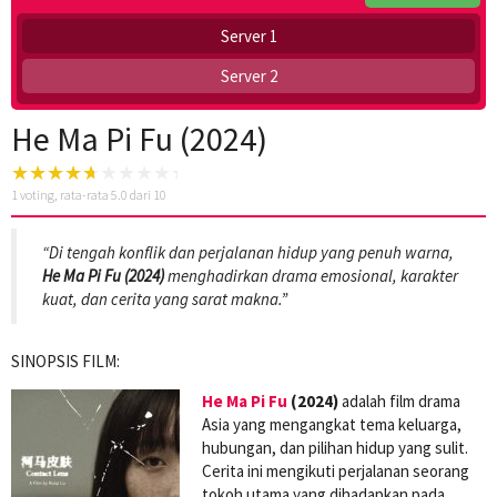
Server 1
Server 2
He Ma Pi Fu (2024)
1
voting, rata-rata
5.0
dari 10
“Di tengah konflik dan perjalanan hidup yang penuh warna,
He Ma Pi Fu (2024)
menghadirkan drama emosional, karakter
kuat, dan cerita yang sarat makna.”
SINOPSIS FILM:
He Ma Pi Fu
(2024)
adalah film drama
Asia yang mengangkat tema keluarga,
hubungan, dan pilihan hidup yang sulit.
Cerita ini mengikuti perjalanan seorang
tokoh utama yang dihadapkan pada