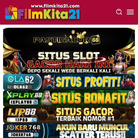
Loncat
ke
konten