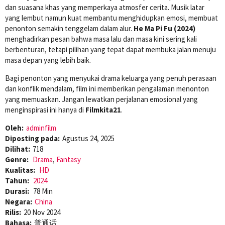
dan suasana khas yang memperkaya atmosfer cerita. Musik latar
yang lembut namun kuat membantu menghidupkan emosi, membuat
penonton semakin tenggelam dalam alur.
He Ma Pi Fu (2024)
menghadirkan pesan bahwa masa lalu dan masa kini sering kali
berbenturan, tetapi pilihan yang tepat dapat membuka jalan menuju
masa depan yang lebih baik.
Bagi penonton yang menyukai drama keluarga yang penuh perasaan
dan konflik mendalam, film ini memberikan pengalaman menonton
yang memuaskan. Jangan lewatkan perjalanan emosional yang
menginspirasi ini hanya di
Filmkita21
.
Oleh:
adminfilm
Diposting pada:
Agustus 24, 2025
Dilihat:
718
Genre:
Drama
,
Fantasy
Kualitas:
HD
Tahun:
2024
Durasi:
78 Min
Negara:
China
Rilis:
20 Nov 2024
Bahasa:
普通话