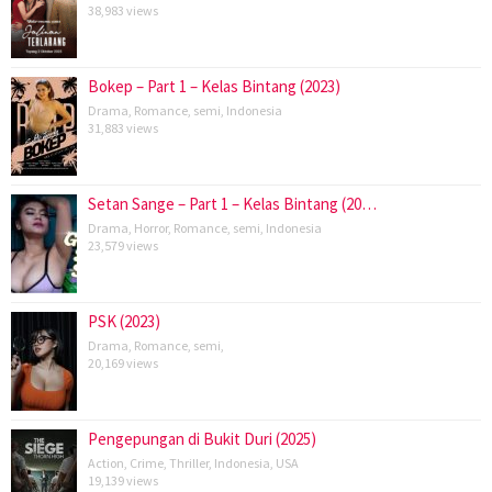
38,983 views
Bokep – Part 1 – Kelas Bintang (2023)
Drama
,
Romance
,
semi
,
Indonesia
31,883 views
Setan Sange – Part 1 – Kelas Bintang (20…
Drama
,
Horror
,
Romance
,
semi
,
Indonesia
23,579 views
PSK (2023)
Drama
,
Romance
,
semi
,
20,169 views
Pengepungan di Bukit Duri (2025)
Action
,
Crime
,
Thriller
,
Indonesia
,
USA
19,139 views