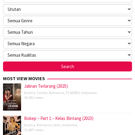
MOST VIEW MOVIES
Jalinan Terlarang (2025)
Drama
,
Family
,
Romance
,
TV SERIES
,
Indonesia
38,961 views
Bokep – Part 1 – Kelas Bintang (2023)
Drama
,
Romance
,
semi
,
Indonesia
31,847 views