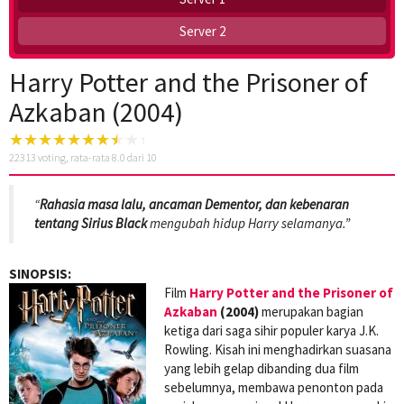
Server 2
Harry Potter and the Prisoner of
Azkaban (2004)
22313
voting, rata-rata
8.0
dari 10
“
Rahasia masa lalu, ancaman Dementor, dan kebenaran
tentang Sirius Black
mengubah hidup Harry selamanya.”
SINOPSIS:
Film
Harry Potter and the Prisoner of
Azkaban
(2004)
merupakan bagian
ketiga dari saga sihir populer karya J.K.
Rowling. Kisah ini menghadirkan suasana
yang lebih gelap dibanding dua film
sebelumnya, membawa penonton pada