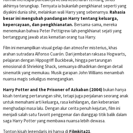
akhirnya terungkap. Ternyata ia bukanlah pengkhianat seperti yang
diyakini dunia sihir, melainkan wali Harry yang sebenarnya.
Rahasia
besar ini mengubah pandangan Harry tentang keluarga,
kepercayaan, dan pengkhianatan.
Bersama-sama, mereka
menemukan bahwa Peter Pettigrew-lah pengkhianat sejati yang
bertanggung jawab atas kematian orang tua Harry.
Film ini menampilkan visual gelap dan atmosfer misterius, khas
arahan sutradara Alfonso Cuarón. Dari jembatan raksasa Hogwarts,
pelajaran dengan Hippogriff Buckbeak, hingga pertarungan
emosional di Shrieking Shack, semuanya dihadirkan dengan detail
sinematik yang memukau. Musik garapan John Williams menambah
nuansa magis sekaligus menegangkan.
Harry Potter and the Prisoner of Azkaban (2004)
bukan hanya
kisah tentang pertarungan sihir, tetapi juga perjalanan seorang anak
untuk memahami arti keluarga, rasa kehilangan, dan keberanian
menghadapi masa lalu. Dengan alur cerita penuh kejutan, film ini
menjadi salah satu favorit penggemar dan dianggap titik balik dalam
saga Harry Potter yang membawa nuansa lebih dewasa.
Tonton kisah legendaris ini hanya di
Filmkita21
.