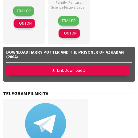
Family
,
Fantasy
,
Shimizu
,
23
John
Science Fiction
,
Japan
Yusuke
TRAILER
Apr
Caird
,
Kubo
4
Hitoshi
2023
Makoto
TRAILER
TONTON
Aug
One
Nagai
,
2023
TONTON
Ryusei
Onuki
DOWNLOAD HARRY POTTER AND THE PRISONER OF AZKABAN
(2004)
Link Download 1
TELEGRAM FILMKITA