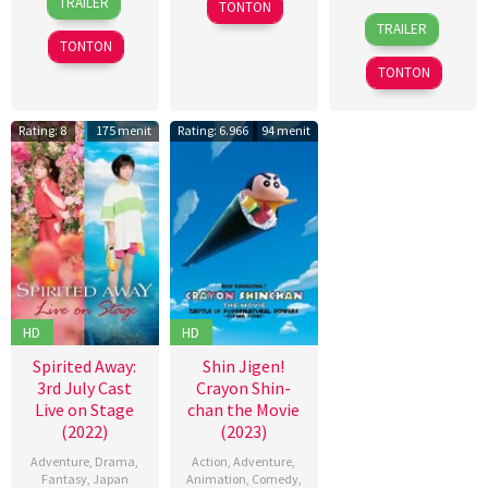
TRAILER
TONTON
Mar
Kinoi
18
Akihiko
Miller
,
TRAILER
2026
Lubis
,
Jul
Uda
,
Dan
TONTON
Hollynov
2025
Haruo
Channing-
TONTON
Renafia
,
Sotozaki
,
Williams
,
Mutia
Hideki
Jan
Effendi
,
Rating: 8
175 menit
Rating: 6.966
94 menit
Hosokawa
,
Zalar
,
Nurul
Kei
John
Ravika
Tsunematsu
Sorapure
,
Ken
Phil
Nakazawa
,
Lord
,
Seiji
Sheila
Harada
,
Waldron
Shinya
Shimomura
,
HD
HD
Takashi
Mamezuka
,
Spirited Away:
Shin Jigen!
Takashi
3rd July Cast
Crayon Shin-
Suhara
,
Live on Stage
chan the Movie
Takuro
(2022)
(2023)
Takahashi
,
Adventure
,
Drama
,
Action
,
Adventure
,
Yuji
Fantasy
,
Japan
Animation
,
Comedy
,