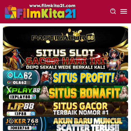
Loncat
ke
konten