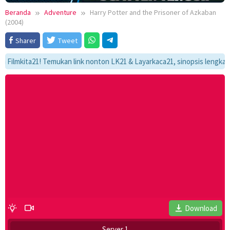
Beranda
Adventure
Harry Potter and the Prisoner of Azkaban
(2004)
Sharer
Tweet
ita21! Temukan link nonton LK21 & Layarkaca21, sinopsis lengkap, dan a
Download
Server 1