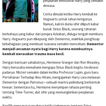
perjalanan emosional Harry yang semakin
dewasa.
Cerita dimulai ketika Harry kembali ke
Hogwarts untuk tahun ketiganya.
Namun, kali ini dunia sihir diliputi kabar
buruk: Sirius Black, seorang tahanan
berbahaya yang kabur dari penjara Azkaban, diduga tengah memburu
Harry. Hogwarts pun dikepung oleh Dementor, makhluk penghisap
kebahagiaan yang membuat suasana semakin mencekam.
Dementor
menjadi ancaman nyata bagi Harry karena membuatnya
kembali merasakan trauma masa kecil.
Dengan bantuan sahabatnya, Hermione Granger dan Ron Weasley,
Harry berusaha memahami mengapa Sirius Black begitu terobsesi
padanya. Misteri semakin dalam ketika Professor Lupin, guru baru
Pertahanan Terhadap Ilmu Hitam, mengajarkan Harry cara melawan
Dementor dengan Patronus—sebuah mantra pelindung berbentuk
hewan. Sementara itu, Hermione menyimpan rahasia penting
tentang Time-Turner, alat sihir yang memungkinkan perjalanan
waktu.
Konflik mencapai puncaknya ketika kebenaran tentang Sirius