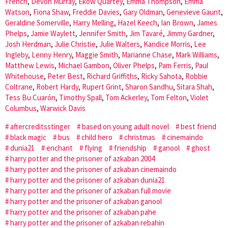
French
,
Devon Murray
,
Ekow Quartey
,
Emma Thompson
,
Emma
Watson
,
Fiona Shaw
,
Freddie Davies
,
Gary Oldman
,
Genevieve Gaunt
,
Geraldine Somerville
,
Harry Melling
,
Hazel Keech
,
Ian Brown
,
James
Phelps
,
Jamie Waylett
,
Jennifer Smith
,
Jim Tavaré
,
Jimmy Gardner
,
Josh Herdman
,
Julie Christie
,
Julie Walters
,
Kandice Morris
,
Lee
Ingleby
,
Lenny Henry
,
Maggie Smith
,
Marianne Chase
,
Mark Williams
,
Matthew Lewis
,
Michael Gambon
,
Oliver Phelps
,
Pam Ferris
,
Paul
Whitehouse
,
Peter Best
,
Richard Griffiths
,
Ricky Sahota
,
Robbie
Coltrane
,
Robert Hardy
,
Rupert Grint
,
Sharon Sandhu
,
Sitara Shah
,
Tess Bu Cuarón
,
Timothy Spall
,
Tom Ackerley
,
Tom Felton
,
Violet
Columbus
,
Warwick Davis
aftercreditsstinger
based on young adult novel
best friend
black magic
bus
child hero
christmas
cinemaindo
dunia21
enchant
flying
friendship
ganool
ghost
harry potter and the prisoner of azkaban 2004
harry potter and the prisoner of azkaban cinemaindo
harry potter and the prisoner of azkaban dunia21
harry potter and the prisoner of azkaban full movie
harry potter and the prisoner of azkaban ganool
harry potter and the prisoner of azkaban pahe
harry potter and the prisoner of azkaban rebahin