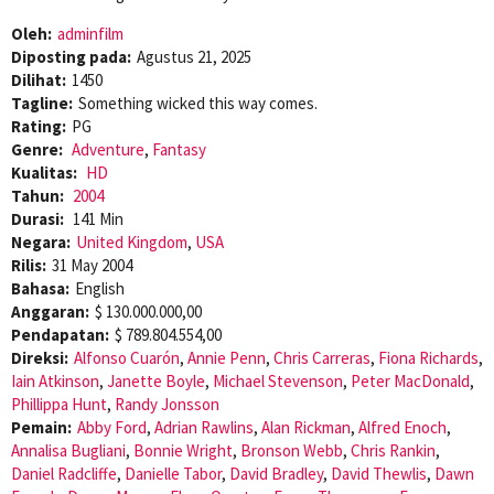
Oleh:
adminfilm
Diposting pada:
Agustus 21, 2025
Dilihat:
1450
Tagline:
Something wicked this way comes.
Rating:
PG
Genre:
Adventure
,
Fantasy
Kualitas:
HD
Tahun:
2004
Durasi:
141 Min
Negara:
United Kingdom
,
USA
Rilis:
31 May 2004
Bahasa:
English
Anggaran:
$ 130.000.000,00
Pendapatan:
$ 789.804.554,00
Direksi:
Alfonso Cuarón
,
Annie Penn
,
Chris Carreras
,
Fiona Richards
,
Iain Atkinson
,
Janette Boyle
,
Michael Stevenson
,
Peter MacDonald
,
Phillippa Hunt
,
Randy Jonsson
Pemain:
Abby Ford
,
Adrian Rawlins
,
Alan Rickman
,
Alfred Enoch
,
Annalisa Bugliani
,
Bonnie Wright
,
Bronson Webb
,
Chris Rankin
,
Daniel Radcliffe
,
Danielle Tabor
,
David Bradley
,
David Thewlis
,
Dawn