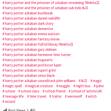
harry potter and the prisoner of azkaban streaming filmkita21
harry potter and the prisoner of azkaban sub indo lk21
harry potter azkaban buckbeak
harry potter azkaban daniel radcliffe
harry potter azkaban dark story
harry potter azkaban dementor
harry potter azkaban emma watson
harry potter azkaban fantasy movie
harry potter azkaban full hd bluray filmkita21
harry potter azkaban gary oldman
harry potter azkaban hermione time turner
harry potter azkaban hogwarts
harry potter azkaban professor lupin
harry potter azkaban rupert grint
harry potter azkaban sirius black
harry potter azkaban soundtrack john williams
lk21
magic
magic spell
magical creature
muggle
night bus
pahe
school
school class
school friend
school of witchcraft
teenage life
time travel
traitor
werewolf
witch
wizard
Post Views:
1,450