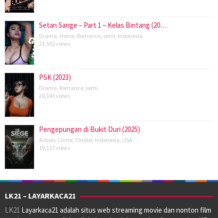
Setan Sange – Part 1 – Kelas Bintang (20…
Drama
,
Horror
,
Romance
,
semi
,
Indonesia
23,552 views
PSK (2023)
Drama
,
Romance
,
semi
,
20,143 views
Pengepungan di Bukit Duri (2025)
Action
,
Crime
,
Thriller
,
Indonesia
,
USA
19,117 views
LK21 – LAYARKACA21
LK21
Layarkaca21 adalah situs web streaming movie dan nonton film