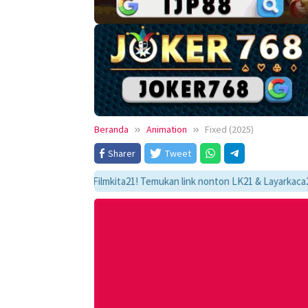
Beranda
Animation
Fixed (2025)
Sharer
Tweet
dengan Filmkita21! Temukan link nonton LK21 & Layarkaca21, sinopsis le