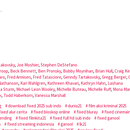
t…
takovsky
,
Joe Moshier
,
Stephen DeStefano
roop
,
Beck Bennett
,
Ben Pronsky
,
Bobby Moynihan
,
Brian Hull
,
Craig Ke
aro
,
Fred Armisen
,
Fred Tatasciore
,
Genndy Tartakovsky
,
Gregg Berger
,
 Nathanson
,
Kari Wahlgren
,
Kathreen Khavari
,
Kathryn Hahn
,
Lashana
sa Sturm
,
Michael-Leon Wooley
,
Michelle Buteau
,
Michelle Ruff
,
Mona Mar
k
,
Todd Haberkorn
,
Vanessa Marshall
g
download fixed 2025 sub indo
dunia21
film aksi kriminal 2025
fixed alur cerita
fixed bioskop online
fixed bluray
fixed cinemai
 ending
fixed filmkita21
fixed full hd sub indo
fixed ganool
a
fixed streaming indonesia
ganool
lk21