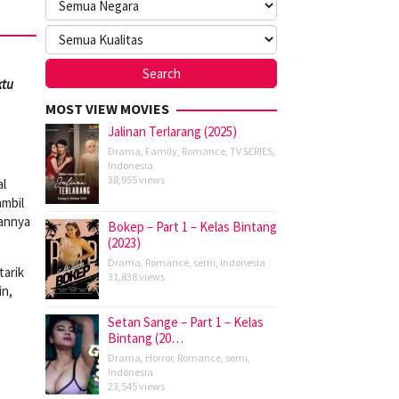
ktu
MOST VIEW MOVIES
Jalinan Terlarang (2025)
Drama
,
Family
,
Romance
,
TV SERIES
,
Indonesia
38,955 views
al
ambil
sannya
Bokep – Part 1 – Kelas Bintang
(2023)
Drama
,
Romance
,
semi
,
Indonesia
tarik
31,838 views
in,
Setan Sange – Part 1 – Kelas
Bintang (20…
Drama
,
Horror
,
Romance
,
semi
,
Indonesia
23,545 views