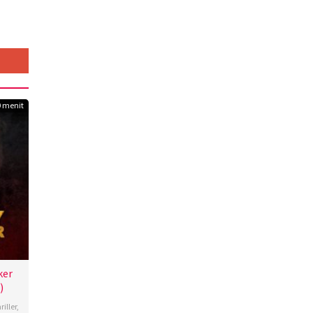
0 menit
ker
)
riller
,