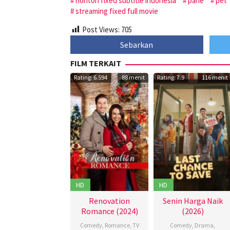
nonton fixed subtitle indonesia
pahe
pet
streaming fixed full movie
Post Views:
705
Sebarkan
FILM TERKAIT
Rating: 6.594
88 menit
Rating: 7.9
116 menit
HD
HD
Renovation
Senin Harga Naik
Romance (2024)
(2026)
Comedy
,
Romance
,
TV
Comedy
,
Drama
,