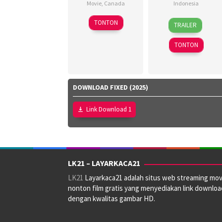
Movie
,
Canada
Indonesia
1
Crystal
18
Dinna
TONTON
TRAILER
Nov
Staryk
,
Mar
Jasanti
,
2024
Haley
2026
Fachru
TONTON
Charney
,
Rizza
Kate
Aulia
,
Hastmann
,
Rafi
Kevin
Farras
DOWNLOAD FIXED (2025)
Thomson
,
Zaky
,
Robin
Utari
Link Download 1
Dunne
Nofita
LK21 – LAYARKACA21
LK21
Layarkaca21 adalah situs web streaming mov
nonton film gratis yang menyediakan link downloa
dengan kwalitas gambar HD.