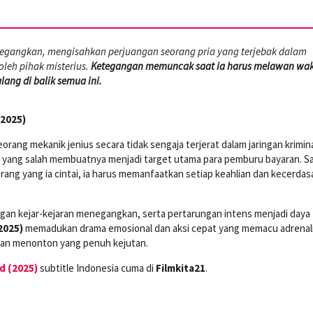
enegangkan, mengisahkan perjuangan seorang pria yang terjebak dalam
leh pihak misterius.
Ketegangan memuncak saat ia harus melawan wa
ng di balik semua ini.
(2025)
seorang mekanik jenius secara tidak sengaja terjerat dalam jaringan krimin
 yang salah membuatnya menjadi target utama para pemburu bayaran. S
rang yang ia cintai, ia harus memanfaatkan setiap keahlian dan kecerda
egan kejar-kejaran menegangkan, serta pertarungan intens menjadi daya 
2025)
memadukan drama emosional dan aksi cepat yang memacu adrenal
an menonton yang penuh kejutan.
d (2025)
subtitle Indonesia cuma di
Filmkita21
.