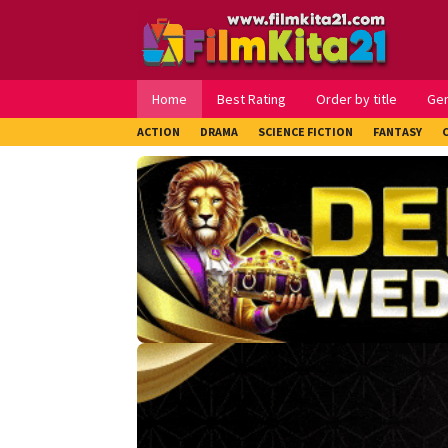
Loncat
ke
konten
Home
Best Rating
Order by title
Ge
ACTION
DRAMA
SCIENCE FICTION
FANTASY