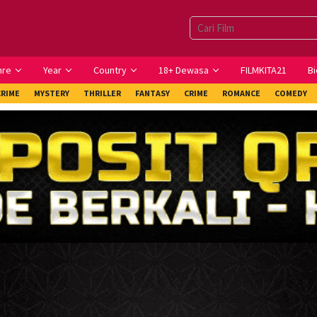
nre
Year
Country
18+ Dewasa
FILMKITA21
Bi
CRIME
MYSTERY
THRILLER
FANTASY
CRIME
ROMANCE
COMEDY