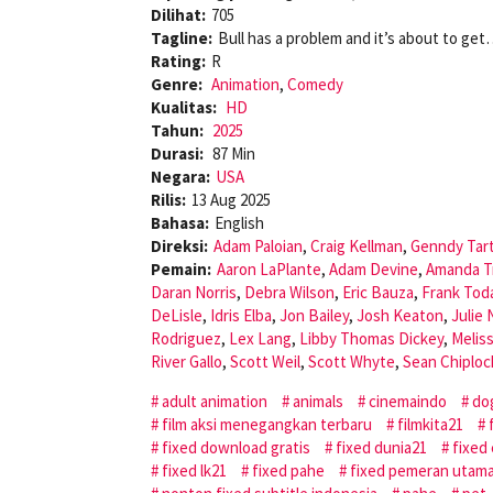
Dilihat:
705
Tagline:
Bull has a problem and it’s about to ge
Rating:
R
Genre:
Animation
,
Comedy
Kualitas:
HD
Tahun:
2025
Durasi:
87 Min
Negara:
USA
Rilis:
13 Aug 2025
Bahasa:
English
Direksi:
Adam Paloian
,
Craig Kellman
,
Genndy Tar
Pemain:
Aaron LaPlante
,
Adam Devine
,
Amanda T
Daran Norris
,
Debra Wilson
,
Eric Bauza
,
Frank Tod
DeLisle
,
Idris Elba
,
Jon Bailey
,
Josh Keaton
,
Julie
Rodriguez
,
Lex Lang
,
Libby Thomas Dickey
,
Melis
River Gallo
,
Scott Weil
,
Scott Whyte
,
Sean Chiploc
adult animation
animals
cinemaindo
do
film aksi menegangkan terbaru
filmkita21
fixed download gratis
fixed dunia21
fixed
fixed lk21
fixed pahe
fixed pemeran utam