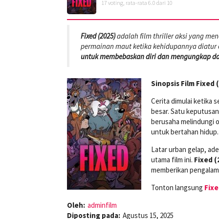
17
voting, rata-rata
6.0
dari 10
Fixed (2025)
adalah film thriller aksi yang m
permainan maut ketika kehidupannya diatur o
untuk membebaskan diri dan mengungkap dala
Sinopsis Film Fixed 
Cerita dimulai ketika 
besar. Satu keputusan
berusaha melindungi o
untuk bertahan hidup.
Latar urban gelap, ad
utama film ini.
Fixed (
memberikan pengalam
Tonton langsung
Fixe
Oleh:
adminfilm
Diposting pada:
Agustus 15, 2025