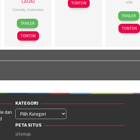
(2026)
USA
TONTON
Comedy
,
Indonesia
12
Bret
TRAILER
Aug
Lada
5
Ardy
TRAILER
2022
Feb
Octaviand
,
TONTON
2026
Ary
TONTON
Ibrahim
,
F.
Habibie
Alkateer
KATEGORI
ie dan
Kategori
d
PETA SITUS
sitemap