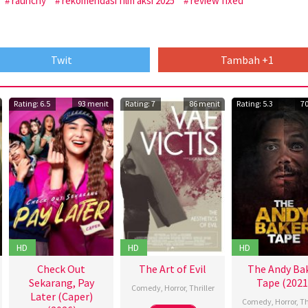
raunchy
rekomendasi film aksi 2025
review fixed
Twit
Tambah +1
Rating: 6.5
93 menit
Rating: 7
86 menit
Rating: 5.3
7
HD
HD
HD
Check Out
The Art of Evil
The Andy Ba
Sekarang, Pay
Tape (2021
Comedy
,
Horror
,
Thriller
Later (Caper)
Comedy
,
Horror
,
Th