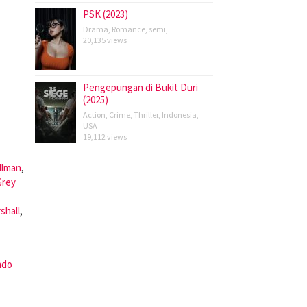
PSK (2023)
Drama
,
Romance
,
semi
,
20,135 views
Pengepungan di Bukit Duri
(2025)
Action
,
Crime
,
Thriller
,
Indonesia
,
USA
19,112 views
llman
,
Grey
shall
,
ndo