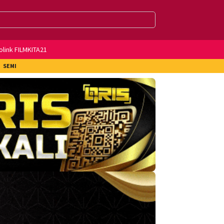
olink FILMKITA21
SEMI