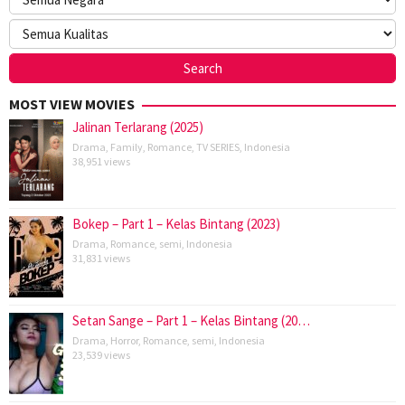
MOST VIEW MOVIES
Jalinan Terlarang (2025)
Drama
,
Family
,
Romance
,
TV SERIES
,
Indonesia
38,951 views
Bokep – Part 1 – Kelas Bintang (2023)
Drama
,
Romance
,
semi
,
Indonesia
31,831 views
Setan Sange – Part 1 – Kelas Bintang (20…
Drama
,
Horror
,
Romance
,
semi
,
Indonesia
23,539 views