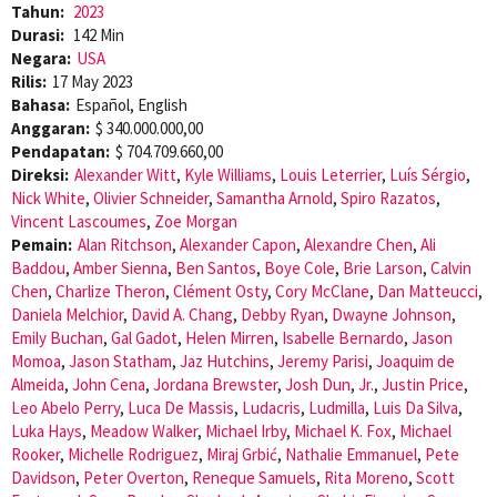
Tahun:
2023
Durasi:
142 Min
Negara:
USA
Rilis:
17 May 2023
Bahasa:
Español, English
Anggaran:
$ 340.000.000,00
Pendapatan:
$ 704.709.660,00
Direksi:
Alexander Witt
,
Kyle Williams
,
Louis Leterrier
,
Luís Sérgio
,
Nick White
,
Olivier Schneider
,
Samantha Arnold
,
Spiro Razatos
,
Vincent Lascoumes
,
Zoe Morgan
Pemain:
Alan Ritchson
,
Alexander Capon
,
Alexandre Chen
,
Ali
Baddou
,
Amber Sienna
,
Ben Santos
,
Boye Cole
,
Brie Larson
,
Calvin
Chen
,
Charlize Theron
,
Clément Osty
,
Cory McClane
,
Dan Matteucci
,
Daniela Melchior
,
David A. Chang
,
Debby Ryan
,
Dwayne Johnson
,
Emily Buchan
,
Gal Gadot
,
Helen Mirren
,
Isabelle Bernardo
,
Jason
Momoa
,
Jason Statham
,
Jaz Hutchins
,
Jeremy Parisi
,
Joaquim de
Almeida
,
John Cena
,
Jordana Brewster
,
Josh Dun
,
Jr.
,
Justin Price
,
Leo Abelo Perry
,
Luca De Massis
,
Ludacris
,
Ludmilla
,
Luis Da Silva
,
Luka Hays
,
Meadow Walker
,
Michael Irby
,
Michael K. Fox
,
Michael
Rooker
,
Michelle Rodriguez
,
Miraj Grbić
,
Nathalie Emmanuel
,
Pete
Davidson
,
Peter Overton
,
Reneque Samuels
,
Rita Moreno
,
Scott