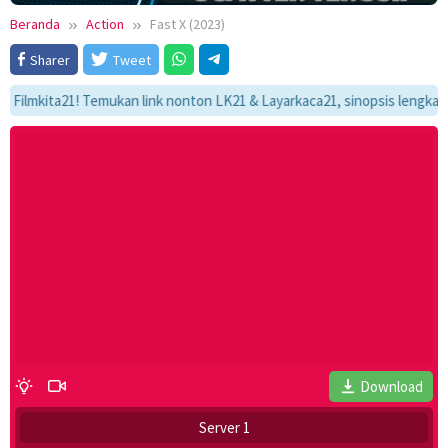
Beranda
Action
Fast X (2023)
Sharer
Tweet
kita21! Temukan link nonton LK21 & Layarkaca21, sinopsis lengkap, dan a
Download
Server 1