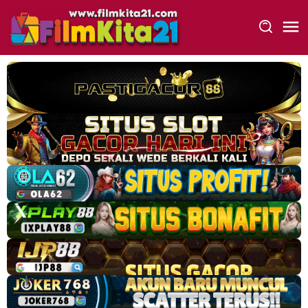
Loncat
ke
konten