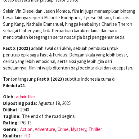
Selain Vin Diesel dan Jason Momoa, film ini juga menampilkan bintang
besar lainnya seperti Michelle Rodriguez, Tyrese Gibson, Ludacris,
Sung Kang, Nathalie Emmanuel, hingga kembalinya Charlize Theron
sebagai Cipher yang licik. Perpaduan karakter lama dan baru
menciptakan ketegangan serta nostalgia bagi penggemar setia.
Fast X (2023)
adalah awal dari akhir, sebuah pembuka untuk
penutup epik saga Fast & Furious. Dengan skala yang lebih besar,
cerita yang lebih emosional, serta aksi yang lebih gila dari
sebelumnya, film ini wajib ditonton bagi pecinta aksi dan kecepatan.
Tonton langsung
Fast X (2023)
subtitle Indonesia cuma di
Filmkita21
.
Oleh:
adminfilm
Diposting pada:
Agustus 19, 2025
Dilihat:
1940
Tagline:
The end of the road begins.
Rating:
PG-13
Genre:
Action
,
Adventure
,
Crime
,
Mystery
,
Thriller
Kualitas:
HD