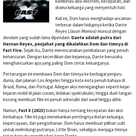
kombinasi aksi ekstrem, kecepatan, dan
drama keluarga yang menyentuh hati.
Kali ini, Dom harus menghadapi ancaman
terbesar dalam hidupnya ketika Dante
Reyes (Jason Momoa) muncul dengan
dendam yang sudah lama dipendam.
Dante adalah putra dari
Hernan Reyes, penjahat yang dikalahkan Dom dan timnya di
Fast Five.
Sejak itu, Dante merencanakan pembalasan yang penuh
kehancuran. Dengan kecerdikan dan kejamnya, Dante berusaha
menghancurkan apa yang paling Dom cintai: keluarganya.
Pertarungan ini membawa Dom dan timnya ke berbagai penjuru
dunia, dari jalanan Los Angeles hingga kota-kota penuh bahaya di
Brasil, Roma, dan Portugal. Adegan aksi menegangkan seperti kejar-
kejaran mobil di jalan curam, ledakan spektakuler, hingga duel tangan
kosong membuat film ini penuh adrenalin dari awal hingga akhir.
Namun,
Fast X (2023)
bukan hanya tentang kecepatan dan aksi
berbahaya. Film ini juga menekankan pentingnya ikatan keluarga,
kepercayaan, dan pengorbanan. Dom harus membuat pilihan sulit
untuk melindungi putranya, Little Brian, sekaligus menjaga timnya
tetap bersatu menghadapi teror Dante.