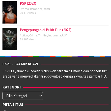
PSK (2023)
Drama
,
Romance
,
semi
,
20,130 views
Pengepungan di Bukit Duri (2025)
Action
,
Crime
,
Thriller
,
Indonesia
,
USA
19,107 views
LK21 – LAYARKACA21
LK21
Layarkaca21 adalah situs web streaming movie dan nonton film
gratis yang menyediakan link download dengan kwalitas gambar HD.
KATEGORI
Kategori
PETA SITUS