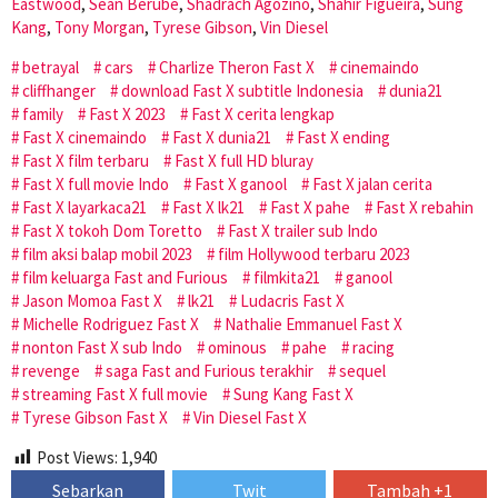
Eastwood
,
Sean Berube
,
Shadrach Agozino
,
Shahir Figueira
,
Sung
Kang
,
Tony Morgan
,
Tyrese Gibson
,
Vin Diesel
betrayal
cars
Charlize Theron Fast X
cinemaindo
cliffhanger
download Fast X subtitle Indonesia
dunia21
family
Fast X 2023
Fast X cerita lengkap
Fast X cinemaindo
Fast X dunia21
Fast X ending
Fast X film terbaru
Fast X full HD bluray
Fast X full movie Indo
Fast X ganool
Fast X jalan cerita
Fast X layarkaca21
Fast X lk21
Fast X pahe
Fast X rebahin
Fast X tokoh Dom Toretto
Fast X trailer sub Indo
film aksi balap mobil 2023
film Hollywood terbaru 2023
film keluarga Fast and Furious
filmkita21
ganool
Jason Momoa Fast X
lk21
Ludacris Fast X
Michelle Rodriguez Fast X
Nathalie Emmanuel Fast X
nonton Fast X sub Indo
ominous
pahe
racing
revenge
saga Fast and Furious terakhir
sequel
streaming Fast X full movie
Sung Kang Fast X
Tyrese Gibson Fast X
Vin Diesel Fast X
Post Views:
1,940
Sebarkan
Twit
Tambah +1