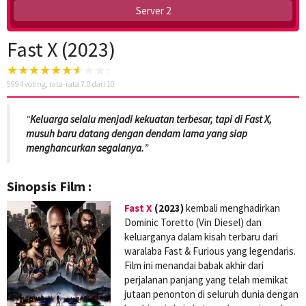
Server 2
Fast X (2023)
5994
voting, rata-rata
7.0
dari 10
“
Keluarga selalu menjadi kekuatan terbesar, tapi di Fast X,
musuh baru datang dengan dendam lama yang siap
menghancurkan segalanya.
”
Sinopsis Film :
Fast X
(2023)
kembali menghadirkan
Dominic Toretto (Vin Diesel) dan
keluarganya dalam kisah terbaru dari
waralaba Fast & Furious yang legendaris.
Film ini menandai babak akhir dari
perjalanan panjang yang telah memikat
jutaan penonton di seluruh dunia dengan