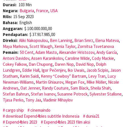
Durasi:
103 Min
Negara:
Bulgaria
,
France
,
USA
Rilis:
15 Sep 2023
Bahasa:
English
Anggaran:
$ 100.000.000,00
Pendapatan:
$ 37.917.985,00
Direksi:
Aliki Nakopoulou
,
Ben Lanning
,
Brian Smrz
,
Elena Mateva
,
Maya Markova
,
Scott Waugh
,
Xenia Taylor
,
Zornitsa Tsvetanova
Pemain:
50 Cent
,
Adam Masto
,
Alexander Hristozov
,
Andy García
,
Antoni Davidov
,
Assen Karanikolov
,
Caroline Wilde
,
Cody Mackie
,
Cokey Falkow
,
Dan Chupong
,
Daren Nop
,
David Nop
,
Dolph
Lundgren
,
Eddie Hall
,
Igor Pečenjev
,
Iko Uwais
,
Jacob Scipio
,
Jason
Statham
,
Karim Saidi
,
Kenny “Cowboy” Bartram
,
Levy Tran
,
Lucy
Newman-Williams
,
Martin Ghiaurov
,
Megan Fox
,
Mike Möller
,
Nicole
Andrews
,
Oat Jenner
,
Randy Couture
,
Sam Black
,
Sheila Shah
,
Stefan Bahrun
,
Stefan Ivanov
,
Susanne Potrock
,
Sylvester Stallone
,
Tjasa Perko
,
Tony Jaa
,
Vladimir Mihaylov
cargo ship
cinemaindo
download Expend4bles subtitle Indonesia
dunia21
Expend4bles 2023
Expend4bles 2023 film aksi