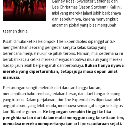
Barney Ross (Sylvester Stallone) dan
Lee Christmas (Jason Statham). Kali ini,
misi yang mereka jalani lebih berbahaya
dari sebelumnya, karena menyangkut
ancaman global yang bisa mengubah
tatanan dunia.
Kisah dimulai ketika kelompok The Expendables dipanggil untuk
menghentikan seorang pengedar senjata kelas kakap yang
berencana menjual nuklir ke pihak teroris. Namun, misi sederhana ini
berubah kacau ketika mereka menyadari bahwa musuh yang mereka
hadapi jauh lebih berpengaruh dan berbahaya.
Bukan hanya nyawa
mereka yang dipertaruhkan, tetapi juga masa depan umat
manusia.
Pertarungan sengit meledak dari daratan hingga lautan,
menampilkan baku tembak, ledakan besar, dan duel tangan kosong
yang intens. Dalam perjalanan, tim The Expendables diperkuat oleh
anggota baru yang lebih muda, membawa semangat segar sekaligus
konflik antar generasi.
Ketegangan semakin tinggi ketika
pengkhianatan dari dalam mulai mengguncang kesetiaan tim,
memaksa mereka mempertanyakan arti persaudaraan sejati.