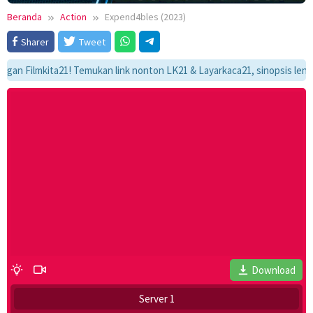
Beranda
Action
Expend4bles (2023)
Sharer
Tweet
lmkita21! Temukan link nonton LK21 & Layarkaca21, sinopsis lengkap, da
Download
Server 1