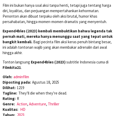
Film ini bukan hanya soal aksi tanpa henti, tetapi juga tentang harga
diri, loyalitas, dan perjuangan mempertahankan kehormatan.
Penonton akan dibuat terpaku oleh aksi brutal, humor khas
persahabatan, hingga momen-momen dramatis yang menyentuh.
Expend4bles (2023) kembali membuktikan bahwa legenda tak
pernah mati, mereka hanya menunggu saat yang tepat untuk
bangkit kembali.
Bagi pecinta film aksi keras penuh bintang besar,
ini adalah tontonan wajib yang akan membakar adrenalin dari awal
hingga akhir.
Tonton langsung
Expend4bles (2023)
subtitle Indonesia cuma di
Filmkita21
.
Oleh:
adminfilm
Diposting pada:
Agustus 18, 2025
Dilihat:
1219
Tagline:
They’ll die when they’re dead.
Rating:
R
Genre:
Action
,
Adventure
,
Thriller
Kualitas:
HD
Tahun:
2023