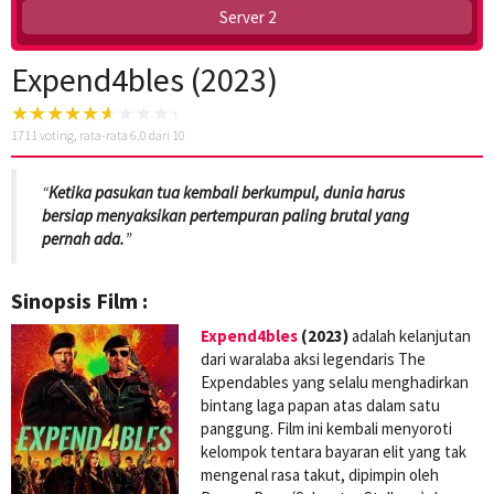
Server 2
Expend4bles (2023)
1711
voting, rata-rata
6.0
dari 10
“
Ketika pasukan tua kembali berkumpul, dunia harus
bersiap menyaksikan pertempuran paling brutal yang
pernah ada.
”
Sinopsis Film :
Expend4bles
(2023)
adalah kelanjutan
dari waralaba aksi legendaris The
Expendables yang selalu menghadirkan
bintang laga papan atas dalam satu
panggung. Film ini kembali menyoroti
kelompok tentara bayaran elit yang tak
mengenal rasa takut, dipimpin oleh