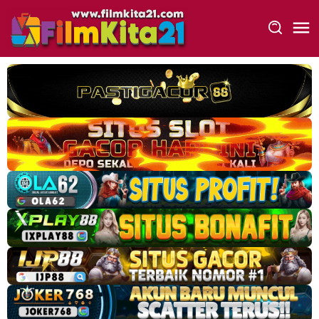
Loncat
ke
konten