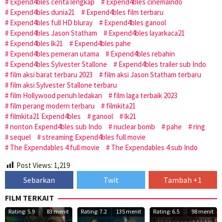
Expend4bles cerita lengkap
Expend4bles cinemaindo
Expend4bles dunia21
Expend4bles film terbaru
Expend4bles full HD bluray
Expend4bles ganool
Expend4bles Jason Statham
Expend4bles layarkaca21
Expend4bles lk21
Expend4bles pahe
Expend4bles pemeran utama
Expend4bles rebahin
Expend4bles Sylvester Stallone
Expend4bles trailer sub Indo
film aksi barat terbaru 2023
film aksi Jason Statham terbaru
film aksi Sylvester Stallone terbaru
film Hollywood penuh ledakan
film laga terbaik 2023
film perang modern terbaru
filmkita21
filmkita21 Expend4bles
ganool
lk21
nonton Expend4bles sub Indo
nuclear bomb
pahe
ring
sequel
streaming Expend4bles full movie
The Expendables 4 full movie
The Expendables 4 sub Indo
Post Views:
1,219
Sebarkan
Twit
Tambah +1
FILM TERKAIT
Rating: 5.9
83 menit
Rating: 7.2
135 menit
Rating: 6.5
98 menit