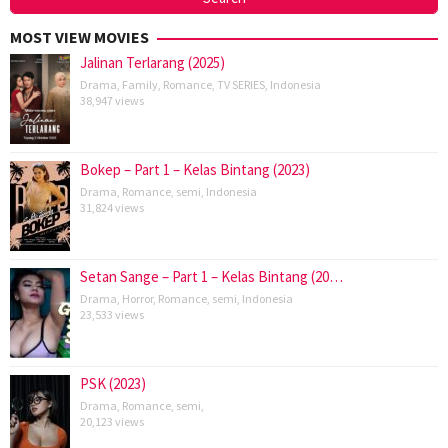
MOST VIEW MOVIES
Jalinan Terlarang (2025)
Drama
,
Family
,
Romance
,
TV SERIES
,
Indonesia
38,947 views
Bokep – Part 1 – Kelas Bintang (2023)
Drama
,
Romance
,
semi
,
Indonesia
31,824 views
Setan Sange – Part 1 – Kelas Bintang (20…
Drama
,
Horror
,
Romance
,
semi
,
Indonesia
23,533 views
PSK (2023)
Drama
,
Romance
,
semi
,
20,123 views