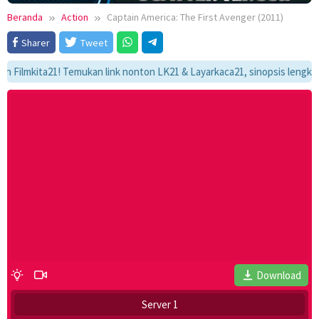
Beranda
Action
Captain America: The First Avenger (2011)
Sharer
Tweet
mkita21! Temukan link nonton LK21 & Layarkaca21, sinopsis lengkap, dan 
Download
Server 1