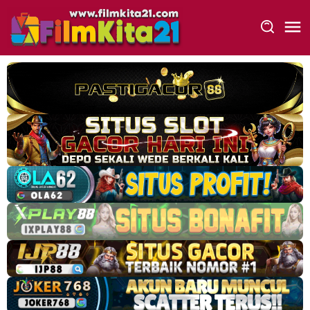
Loncat
ke
konten