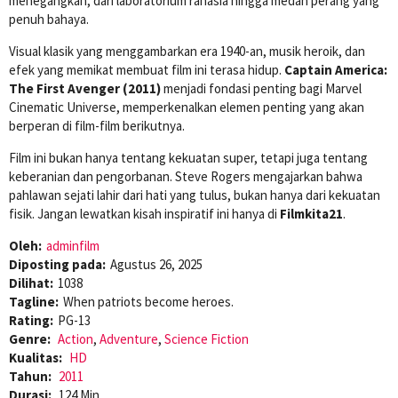
menegangkan, dari laboratorium rahasia hingga medan perang yang
penuh bahaya.
Visual klasik yang menggambarkan era 1940-an, musik heroik, dan
efek yang memikat membuat film ini terasa hidup.
Captain America:
The First Avenger (2011)
menjadi fondasi penting bagi Marvel
Cinematic Universe, memperkenalkan elemen penting yang akan
berperan di film-film berikutnya.
Film ini bukan hanya tentang kekuatan super, tetapi juga tentang
keberanian dan pengorbanan. Steve Rogers mengajarkan bahwa
pahlawan sejati lahir dari hati yang tulus, bukan hanya dari kekuatan
fisik. Jangan lewatkan kisah inspiratif ini hanya di
Filmkita21
.
Oleh:
adminfilm
Diposting pada:
Agustus 26, 2025
Dilihat:
1038
Tagline:
When patriots become heroes.
Rating:
PG-13
Genre:
Action
,
Adventure
,
Science Fiction
Kualitas:
HD
Tahun:
2011
Durasi:
124 Min