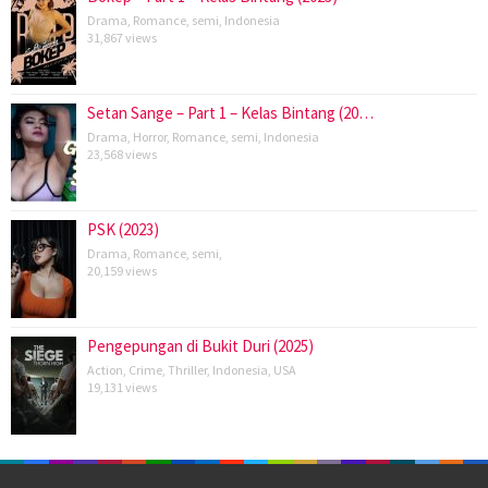
Drama
,
Romance
,
semi
,
Indonesia
31,867 views
Setan Sange – Part 1 – Kelas Bintang (20…
Drama
,
Horror
,
Romance
,
semi
,
Indonesia
23,568 views
PSK (2023)
Drama
,
Romance
,
semi
,
20,159 views
Pengepungan di Bukit Duri (2025)
Action
,
Crime
,
Thriller
,
Indonesia
,
USA
19,131 views