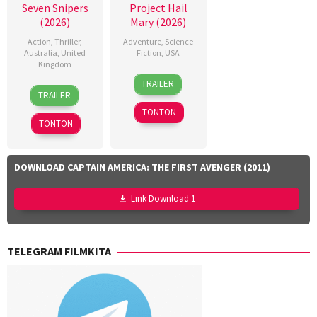
Seven Snipers
Project Hail
(2026)
Mary (2026)
Action
,
Thriller
,
Adventure
,
Science
Australia
,
United
Fiction
,
USA
Kingdom
15
Callum
TRAILER
30
Sandra
Mar
Dawson
,
TRAILER
Apr
Sciberras
2026
Christopher
TONTON
2026
Miller
,
TONTON
Dan
Channing-
Williams
,
DOWNLOAD CAPTAIN AMERICA: THE FIRST AVENGER (2011)
Jan
Zalar
,
Link Download 1
John
Sorapure
,
Phil
TELEGRAM FILMKITA
Lord
,
Sheila
Waldron