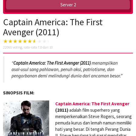
Server 2
Captain America: The First
Avenger (2011)
22065
voting, rata-rata
7.0
dari 10
“
Captain America: The First Avenger (2011)
menampilkan
asal-usul sang pahlawan, penuh aksi, patriotisme, dan
pengorbanan demi melindungi dunia dari ancaman besar.”
SINOPSIS FILM:
Captain America: The First Avenger
(2011)
adalah film superhero yang
memperkenalkan Steve Rogers, seorang
pemuda kurus dan lemah namun memiliki
hati yang besar. Di tengah Perang Dunia
II, Steve berulang kali gagal mendaftar