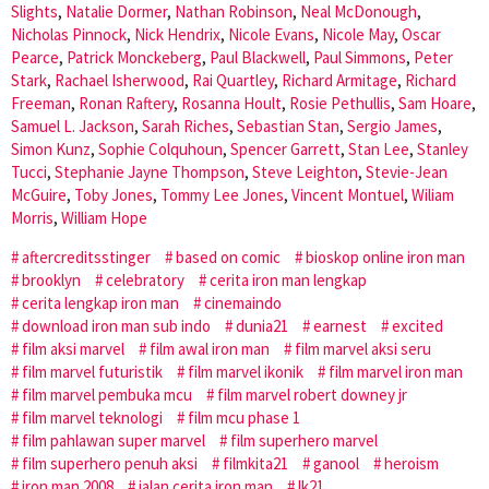
Slights
,
Natalie Dormer
,
Nathan Robinson
,
Neal McDonough
,
Nicholas Pinnock
,
Nick Hendrix
,
Nicole Evans
,
Nicole May
,
Oscar
Pearce
,
Patrick Monckeberg
,
Paul Blackwell
,
Paul Simmons
,
Peter
Stark
,
Rachael Isherwood
,
Rai Quartley
,
Richard Armitage
,
Richard
Freeman
,
Ronan Raftery
,
Rosanna Hoult
,
Rosie Pethullis
,
Sam Hoare
,
Samuel L. Jackson
,
Sarah Riches
,
Sebastian Stan
,
Sergio James
,
Simon Kunz
,
Sophie Colquhoun
,
Spencer Garrett
,
Stan Lee
,
Stanley
Tucci
,
Stephanie Jayne Thompson
,
Steve Leighton
,
Stevie-Jean
McGuire
,
Toby Jones
,
Tommy Lee Jones
,
Vincent Montuel
,
Wiliam
Morris
,
William Hope
aftercreditsstinger
based on comic
bioskop online iron man
brooklyn
celebratory
cerita iron man lengkap
cerita lengkap iron man
cinemaindo
download iron man sub indo
dunia21
earnest
excited
film aksi marvel
film awal iron man
film marvel aksi seru
film marvel futuristik
film marvel ikonik
film marvel iron man
film marvel pembuka mcu
film marvel robert downey jr
film marvel teknologi
film mcu phase 1
film pahlawan super marvel
film superhero marvel
film superhero penuh aksi
filmkita21
ganool
heroism
iron man 2008
jalan cerita iron man
lk21