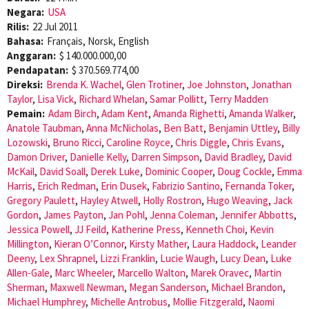
Negara:
USA
Rilis:
22 Jul 2011
Bahasa:
Français, Norsk, English
Anggaran:
$ 140.000.000,00
Pendapatan:
$ 370.569.774,00
Direksi:
Brenda K. Wachel
,
Glen Trotiner
,
Joe Johnston
,
Jonathan
Taylor
,
Lisa Vick
,
Richard Whelan
,
Samar Pollitt
,
Terry Madden
Pemain:
Adam Birch
,
Adam Kent
,
Amanda Righetti
,
Amanda Walker
,
Anatole Taubman
,
Anna McNicholas
,
Ben Batt
,
Benjamin Uttley
,
Billy
Lozowski
,
Bruno Ricci
,
Caroline Royce
,
Chris Diggle
,
Chris Evans
,
Damon Driver
,
Danielle Kelly
,
Darren Simpson
,
David Bradley
,
David
McKail
,
David Soall
,
Derek Luke
,
Dominic Cooper
,
Doug Cockle
,
Emma
Harris
,
Erich Redman
,
Erin Dusek
,
Fabrizio Santino
,
Fernanda Toker
,
Gregory Paulett
,
Hayley Atwell
,
Holly Rostron
,
Hugo Weaving
,
Jack
Gordon
,
James Payton
,
Jan Pohl
,
Jenna Coleman
,
Jennifer Abbotts
,
Jessica Powell
,
JJ Feild
,
Katherine Press
,
Kenneth Choi
,
Kevin
Millington
,
Kieran O’Connor
,
Kirsty Mather
,
Laura Haddock
,
Leander
Deeny
,
Lex Shrapnel
,
Lizzi Franklin
,
Lucie Waugh
,
Lucy Dean
,
Luke
Allen-Gale
,
Marc Wheeler
,
Marcello Walton
,
Marek Oravec
,
Martin
Sherman
,
Maxwell Newman
,
Megan Sanderson
,
Michael Brandon
,
Michael Humphrey
,
Michelle Antrobus
,
Mollie Fitzgerald
,
Naomi