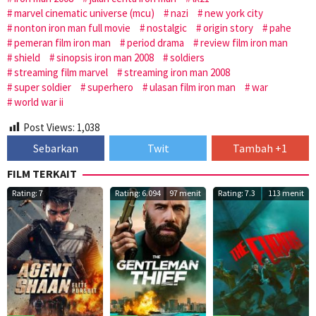
marvel cinematic universe (mcu)
nazi
new york city
nonton iron man full movie
nostalgic
origin story
pahe
pemeran film iron man
period drama
review film iron man
shield
sinopsis iron man 2008
soldiers
streaming film marvel
streaming iron man 2008
super soldier
superhero
ulasan film iron man
war
world war ii
Post Views:
1,038
Sebarkan
Twit
Tambah +1
FILM TERKAIT
Rating: 7
Rating: 6.094
97 menit
Rating: 7.3
113 menit