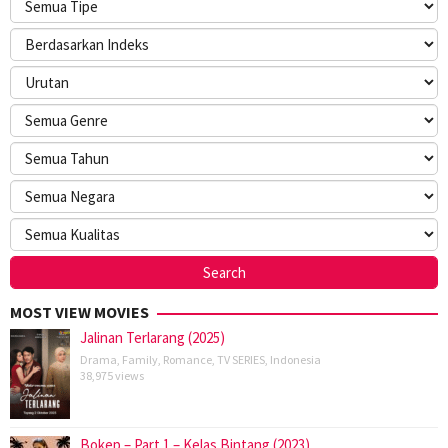
MOST VIEW MOVIES
Jalinan Terlarang (2025)
Drama
,
Family
,
Romance
,
TV SERIES
,
Indonesia
38,975 views
Bokep – Part 1 – Kelas Bintang (2023)