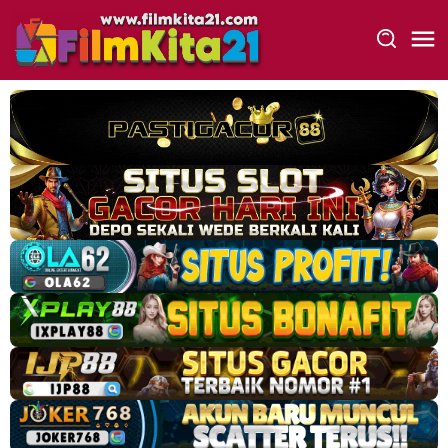
Loncat
ke
konten