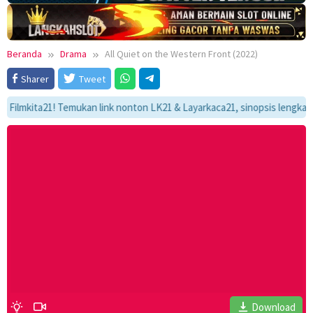
Beranda
Drama
All Quiet on the Western Front (2022)
Sharer
Tweet
ita21! Temukan link nonton LK21 & Layarkaca21, sinopsis lengkap, dan a
Download