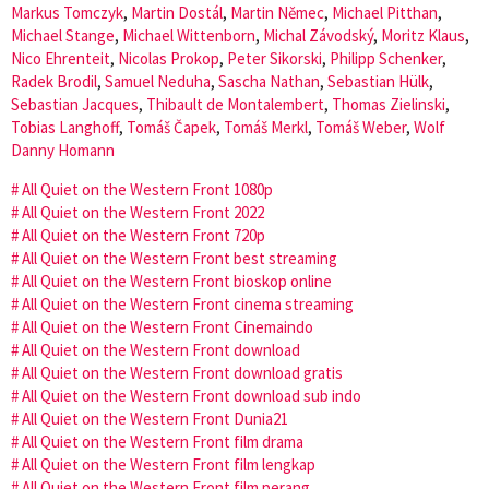
Markus Tomczyk
,
Martin Dostál
,
Martin Němec
,
Michael Pitthan
,
Michael Stange
,
Michael Wittenborn
,
Michal Závodský
,
Moritz Klaus
,
Nico Ehrenteit
,
Nicolas Prokop
,
Peter Sikorski
,
Philipp Schenker
,
Radek Brodil
,
Samuel Neduha
,
Sascha Nathan
,
Sebastian Hülk
,
Sebastian Jacques
,
Thibault de Montalembert
,
Thomas Zielinski
,
Tobias Langhoff
,
Tomáš Čapek
,
Tomáš Merkl
,
Tomáš Weber
,
Wolf
Danny Homann
All Quiet on the Western Front 1080p
All Quiet on the Western Front 2022
All Quiet on the Western Front 720p
All Quiet on the Western Front best streaming
All Quiet on the Western Front bioskop online
All Quiet on the Western Front cinema streaming
All Quiet on the Western Front Cinemaindo
All Quiet on the Western Front download
All Quiet on the Western Front download gratis
All Quiet on the Western Front download sub indo
All Quiet on the Western Front Dunia21
All Quiet on the Western Front film drama
All Quiet on the Western Front film lengkap
All Quiet on the Western Front film perang