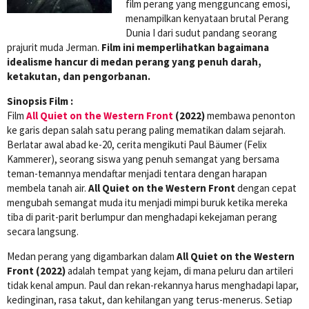
film perang yang mengguncang emosi,
menampilkan kenyataan brutal Perang
Dunia I dari sudut pandang seorang
prajurit muda Jerman.
Film ini memperlihatkan bagaimana
idealisme hancur di medan perang yang penuh darah,
ketakutan, dan pengorbanan.
Sinopsis Film :
Film
All Quiet on the Western Front
(2022)
membawa penonton
ke garis depan salah satu perang paling mematikan dalam sejarah.
Berlatar awal abad ke-20, cerita mengikuti Paul Bäumer (Felix
Kammerer), seorang siswa yang penuh semangat yang bersama
teman-temannya mendaftar menjadi tentara dengan harapan
membela tanah air.
All Quiet on the Western Front
dengan cepat
mengubah semangat muda itu menjadi mimpi buruk ketika mereka
tiba di parit-parit berlumpur dan menghadapi kekejaman perang
secara langsung.
Medan perang yang digambarkan dalam
All Quiet on the Western
Front (2022)
adalah tempat yang kejam, di mana peluru dan artileri
tidak kenal ampun. Paul dan rekan-rekannya harus menghadapi lapar,
kedinginan, rasa takut, dan kehilangan yang terus-menerus. Setiap