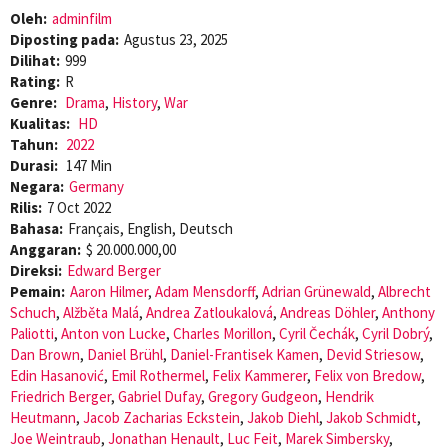
Oleh:
adminfilm
Diposting pada:
Agustus 23, 2025
Dilihat:
999
Rating:
R
Genre:
Drama
,
History
,
War
Kualitas:
HD
Tahun:
2022
Durasi:
147 Min
Negara:
Germany
Rilis:
7 Oct 2022
Bahasa:
Français, English, Deutsch
Anggaran:
$ 20.000.000,00
Direksi:
Edward Berger
Pemain:
Aaron Hilmer
,
Adam Mensdorff
,
Adrian Grünewald
,
Albrecht
Schuch
,
Alžběta Malá
,
Andrea Zatloukalová
,
Andreas Döhler
,
Anthony
Paliotti
,
Anton von Lucke
,
Charles Morillon
,
Cyril Čechák
,
Cyril Dobrý
,
Dan Brown
,
Daniel Brühl
,
Daniel-Frantisek Kamen
,
Devid Striesow
,
Edin Hasanović
,
Emil Rothermel
,
Felix Kammerer
,
Felix von Bredow
,
Friedrich Berger
,
Gabriel Dufay
,
Gregory Gudgeon
,
Hendrik
Heutmann
,
Jacob Zacharias Eckstein
,
Jakob Diehl
,
Jakob Schmidt
,
Joe Weintraub
,
Jonathan Henault
,
Luc Feit
,
Marek Simbersky
,