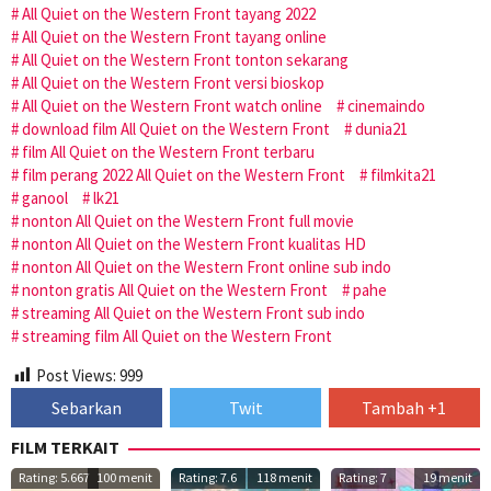
All Quiet on the Western Front tayang 2022
All Quiet on the Western Front tayang online
All Quiet on the Western Front tonton sekarang
All Quiet on the Western Front versi bioskop
All Quiet on the Western Front watch online
cinemaindo
download film All Quiet on the Western Front
dunia21
film All Quiet on the Western Front terbaru
film perang 2022 All Quiet on the Western Front
filmkita21
ganool
lk21
nonton All Quiet on the Western Front full movie
nonton All Quiet on the Western Front kualitas HD
nonton All Quiet on the Western Front online sub indo
nonton gratis All Quiet on the Western Front
pahe
streaming All Quiet on the Western Front sub indo
streaming film All Quiet on the Western Front
Post Views:
999
Sebarkan
Twit
Tambah +1
FILM TERKAIT
Rating: 5.667
100 menit
Rating: 7.6
118 menit
Rating: 7
19 menit