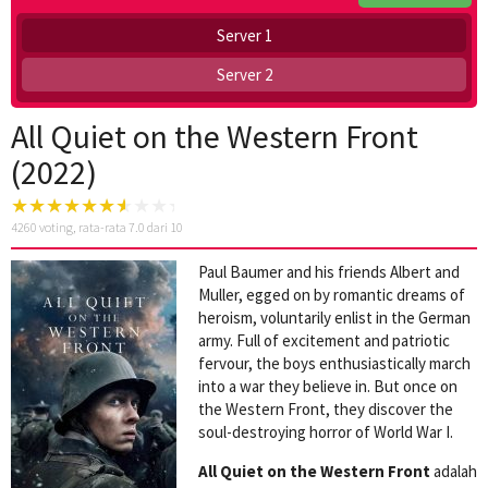
Server 1
Server 2
All Quiet on the Western Front
(2022)
4260
voting, rata-rata
7.0
dari 10
Paul Baumer and his friends Albert and
Muller, egged on by romantic dreams of
heroism, voluntarily enlist in the German
army. Full of excitement and patriotic
fervour, the boys enthusiastically march
into a war they believe in. But once on
the Western Front, they discover the
soul-destroying horror of World War I.
All Quiet on the Western Front
adalah