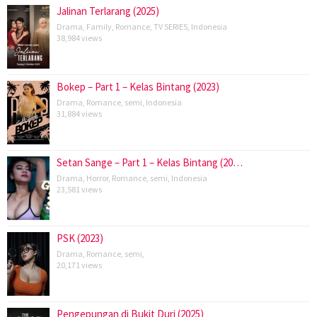
Jalinan Terlarang (2025)
Drama
,
Family
,
Romance
,
TV SERIES
,
Indonesia
38,984 views
Bokep – Part 1 – Kelas Bintang (2023)
Drama
,
Romance
,
semi
,
Indonesia
31,884 views
Setan Sange – Part 1 – Kelas Bintang (20…
Drama
,
Horror
,
Romance
,
semi
,
Indonesia
23,581 views
PSK (2023)
Drama
,
Romance
,
semi
,
20,171 views
Pengepungan di Bukit Duri (2025)