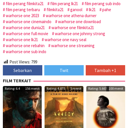
film perang filmkita21
film perang lk21
film perang sub indo
film perang terbaru
filmkita21
ganool
lk21
pahe
warhorse one 2023
warhorse one athena durner
warhorse one cinemaindo
warhorse one download
warhorse one dunia21
warhorse one filmkita21
warhorse one full movie
warhorse one johnny strong
warhorse one lk21
warhorse one navy seal
warhorse one rebahin
warhorse one streaming
warhorse one sub indo
Post Views:
799
Sebarkan
Twit
Tambah +1
FILM TERKAIT
Rating: 6.4
156 menit
Rating: 4.875
5 menit
Rating: 5.667
100 menit