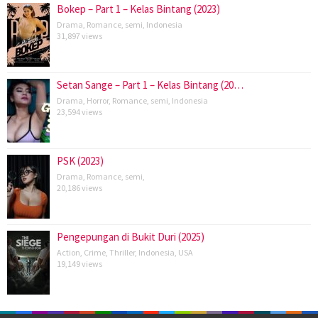
Bokep – Part 1 – Kelas Bintang (2023)
Drama
,
Romance
,
semi
,
Indonesia
31,897 views
Setan Sange – Part 1 – Kelas Bintang (20…
Drama
,
Horror
,
Romance
,
semi
,
Indonesia
23,594 views
PSK (2023)
Drama
,
Romance
,
semi
,
20,186 views
Pengepungan di Bukit Duri (2025)
Action
,
Crime
,
Thriller
,
Indonesia
,
USA
19,149 views