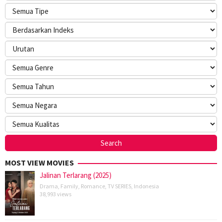
MOST VIEW MOVIES
Jalinan Terlarang (2025)
Drama
,
Family
,
Romance
,
TV SERIES
,
Indonesia
38,993 views