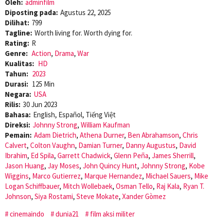
Oleh:
adminfilm
Diposting pada:
Agustus 22, 2025
Dilihat:
799
Tagline:
Worth living for. Worth dying for.
Rating:
R
Genre:
Action
,
Drama
,
War
Kualitas:
HD
Tahun:
2023
Durasi:
125 Min
Negara:
USA
Rilis:
30 Jun 2023
Bahasa:
English, Español, Tiếng Việt
Direksi:
Johnny Strong
,
William Kaufman
Pemain:
Adam Dietrich
,
Athena Durner
,
Ben Abrahamson
,
Chris
Calvert
,
Colton Vaughn
,
Damian Turner
,
Danny Augustus
,
David
Ibrahim
,
Ed Spila
,
Garrett Chadwick
,
Glenn Peña
,
James Sherrill
,
Jason Huang
,
Jay Moses
,
John Quincy Hunt
,
Johnny Strong
,
Kobe
Wiggins
,
Marco Gutierrez
,
Marque Hernandez
,
Michael Sauers
,
Mike
Logan Schiffbauer
,
Mitch Wollebaek
,
Osman Tello
,
Raj Kala
,
Ryan T.
Johnson
,
Siya Rostami
,
Steve Mokate
,
Xander Gòmez
cinemaindo
dunia21
film aksi militer