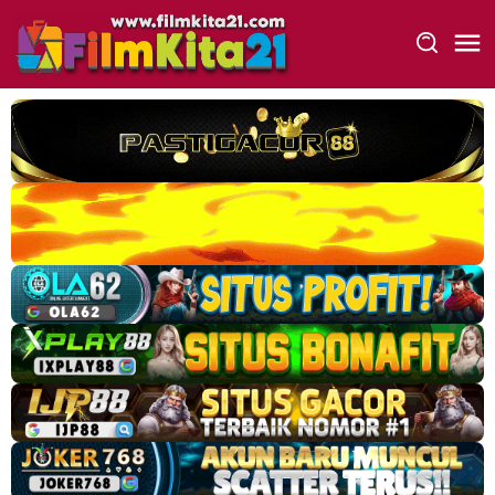
Loncat
ke
konten