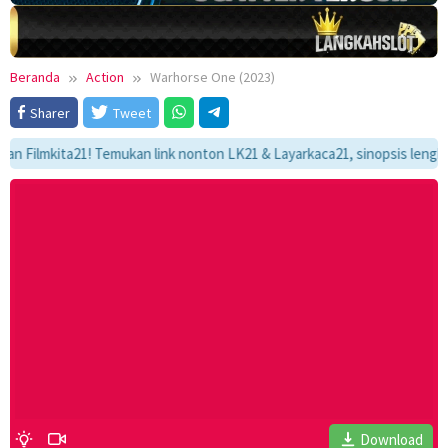
Beranda
Action
Warhorse One (2023)
Sharer
Tweet
lmkita21! Temukan link nonton LK21 & Layarkaca21, sinopsis lengkap, da
Download