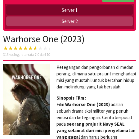
Server 1
Server 2
Warhorse One (2023)
316
voting, rata-rata
7.0
dari 10
Ketegangan dan pengorbanan di medan
perang, di mana satu prajurit menghadapi
misi yang mustahil untuk bertahan hidup
dan melindungi yang tak bersalah.
Sinopsis Film :
Film
Warhorse One (2023)
adalah
sebuah drama aksi militer yang penuh
emosi dan ketegangan. Cerita berpusat
pada
seorang prajurit Navy SEAL
yang selamat dari misi penyelamatan
yang gagal
dan harus berjuang