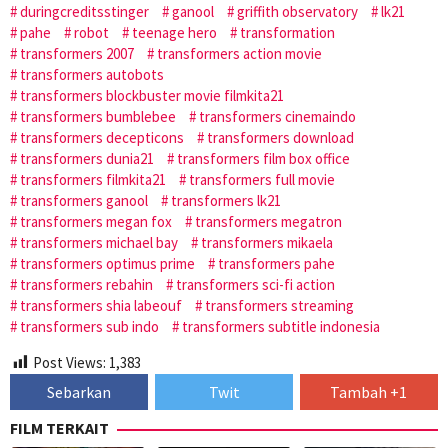
duringcreditsstinger
ganool
griffith observatory
lk21
pahe
robot
teenage hero
transformation
transformers 2007
transformers action movie
transformers autobots
transformers blockbuster movie filmkita21
transformers bumblebee
transformers cinemaindo
transformers decepticons
transformers download
transformers dunia21
transformers film box office
transformers filmkita21
transformers full movie
transformers ganool
transformers lk21
transformers megan fox
transformers megatron
transformers michael bay
transformers mikaela
transformers optimus prime
transformers pahe
transformers rebahin
transformers sci-fi action
transformers shia labeouf
transformers streaming
transformers sub indo
transformers subtitle indonesia
Post Views:
1,383
Sebarkan
Twit
Tambah +1
FILM TERKAIT