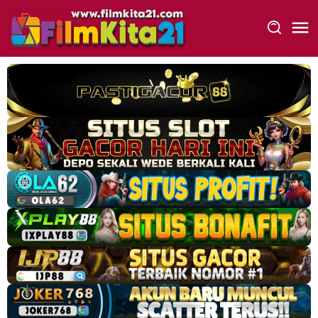
Loncat
ke
konten