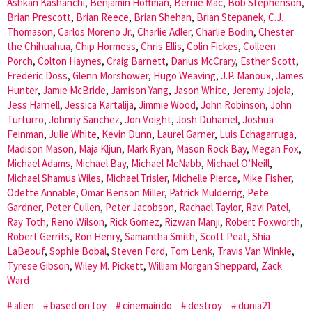
Ashkan Kashanchi
,
Benjamin Hoffman
,
Bernie Mac
,
Bob Stephenson
,
Brian Prescott
,
Brian Reece
,
Brian Shehan
,
Brian Stepanek
,
C.J.
Thomason
,
Carlos Moreno Jr.
,
Charlie Adler
,
Charlie Bodin
,
Chester
the Chihuahua
,
Chip Hormess
,
Chris Ellis
,
Colin Fickes
,
Colleen
Porch
,
Colton Haynes
,
Craig Barnett
,
Darius McCrary
,
Esther Scott
,
Frederic Doss
,
Glenn Morshower
,
Hugo Weaving
,
J.P. Manoux
,
James
Hunter
,
Jamie McBride
,
Jamison Yang
,
Jason White
,
Jeremy Jojola
,
Jess Harnell
,
Jessica Kartalija
,
Jimmie Wood
,
John Robinson
,
John
Turturro
,
Johnny Sanchez
,
Jon Voight
,
Josh Duhamel
,
Joshua
Feinman
,
Julie White
,
Kevin Dunn
,
Laurel Garner
,
Luis Echagarruga
,
Madison Mason
,
Maja Kljun
,
Mark Ryan
,
Mason Rock Bay
,
Megan Fox
,
Michael Adams
,
Michael Bay
,
Michael McNabb
,
Michael O’Neill
,
Michael Shamus Wiles
,
Michael Trisler
,
Michelle Pierce
,
Mike Fisher
,
Odette Annable
,
Omar Benson Miller
,
Patrick Mulderrig
,
Pete
Gardner
,
Peter Cullen
,
Peter Jacobson
,
Rachael Taylor
,
Ravi Patel
,
Ray Toth
,
Reno Wilson
,
Rick Gomez
,
Rizwan Manji
,
Robert Foxworth
,
Robert Gerrits
,
Ron Henry
,
Samantha Smith
,
Scott Peat
,
Shia
LaBeouf
,
Sophie Bobal
,
Steven Ford
,
Tom Lenk
,
Travis Van Winkle
,
Tyrese Gibson
,
Wiley M. Pickett
,
William Morgan Sheppard
,
Zack
Ward
alien
based on toy
cinemaindo
destroy
dunia21