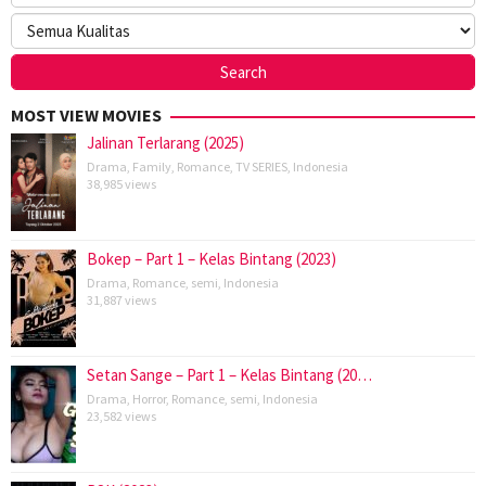
MOST VIEW MOVIES
Jalinan Terlarang (2025)
Drama
,
Family
,
Romance
,
TV SERIES
,
Indonesia
38,985 views
Bokep – Part 1 – Kelas Bintang (2023)
Drama
,
Romance
,
semi
,
Indonesia
31,887 views
Setan Sange – Part 1 – Kelas Bintang (20…
Drama
,
Horror
,
Romance
,
semi
,
Indonesia
23,582 views