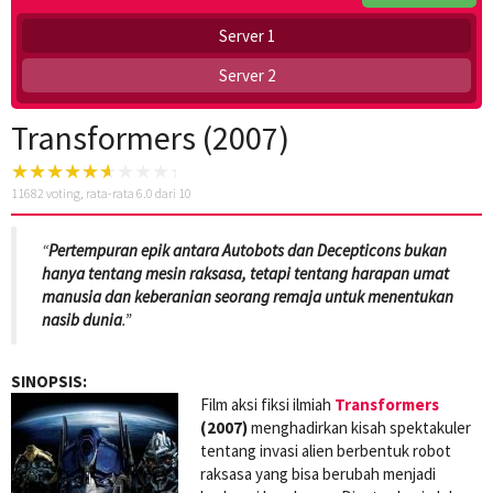
Server 1
Server 2
Transformers (2007)
11682
voting, rata-rata
6.0
dari 10
“
Pertempuran epik antara Autobots dan Decepticons bukan
hanya tentang mesin raksasa, tetapi tentang harapan umat
manusia dan keberanian seorang remaja untuk menentukan
nasib dunia
.”
SINOPSIS:
Film aksi fiksi ilmiah
Transformers
(2007)
menghadirkan kisah spektakuler
tentang invasi alien berbentuk robot
raksasa yang bisa berubah menjadi