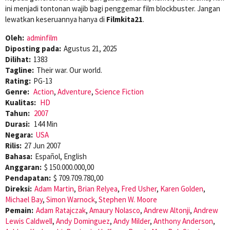
ini menjadi tontonan wajib bagi penggemar film blockbuster. Jangan
lewatkan keseruannya hanya di
Filmkita21
.
Oleh:
adminfilm
Diposting pada:
Agustus 21, 2025
Dilihat:
1383
Tagline:
Their war. Our world.
Rating:
PG-13
Genre:
Action
,
Adventure
,
Science Fiction
Kualitas:
HD
Tahun:
2007
Durasi:
144 Min
Negara:
USA
Rilis:
27 Jun 2007
Bahasa:
Español, English
Anggaran:
$ 150.000.000,00
Pendapatan:
$ 709.709.780,00
Direksi:
Adam Martin
,
Brian Relyea
,
Fred Usher
,
Karen Golden
,
Michael Bay
,
Simon Warnock
,
Stephen W. Moore
Pemain:
Adam Ratajczak
,
Amaury Nolasco
,
Andrew Altonji
,
Andrew
Lewis Caldwell
,
Andy Dominguez
,
Andy Milder
,
Anthony Anderson
,