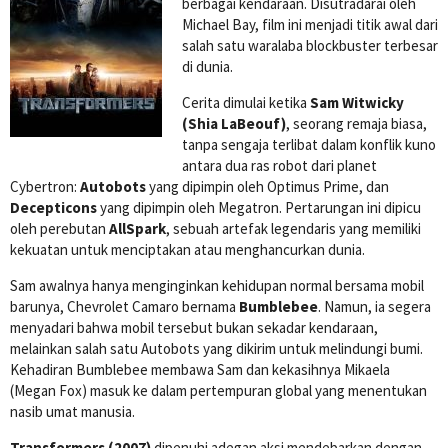
berbagai kendaraan. Disutradarai oleh
Michael Bay, film ini menjadi titik awal dari
salah satu waralaba blockbuster terbesar
di dunia.
Cerita dimulai ketika
Sam Witwicky
(Shia LaBeouf)
, seorang remaja biasa,
tanpa sengaja terlibat dalam konflik kuno
antara dua ras robot dari planet
Cybertron:
Autobots
yang dipimpin oleh Optimus Prime, dan
Decepticons
yang dipimpin oleh Megatron. Pertarungan ini dipicu
oleh perebutan
AllSpark
, sebuah artefak legendaris yang memiliki
kekuatan untuk menciptakan atau menghancurkan dunia.
Sam awalnya hanya menginginkan kehidupan normal bersama mobil
barunya, Chevrolet Camaro bernama
Bumblebee
. Namun, ia segera
menyadari bahwa mobil tersebut bukan sekadar kendaraan,
melainkan salah satu Autobots yang dikirim untuk melindungi bumi.
Kehadiran Bumblebee membawa Sam dan kekasihnya Mikaela
(Megan Fox) masuk ke dalam pertempuran global yang menentukan
nasib umat manusia.
Transformers (2007)
dipenuhi adegan aksi mendebarkan dengan