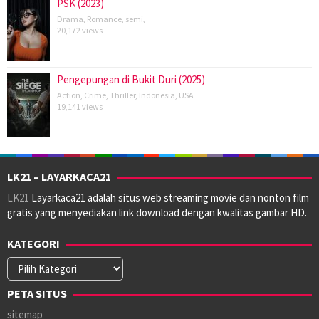
PSK (2023)
Drama
,
Romance
,
semi
,
20,172 views
Pengepungan di Bukit Duri (2025)
Action
,
Crime
,
Thriller
,
Indonesia
,
USA
19,141 views
LK21 – LAYARKACA21
LK21
Layarkaca21 adalah situs web streaming movie dan nonton film
gratis yang menyediakan link download dengan kwalitas gambar HD.
KATEGORI
Kategori
PETA SITUS
sitemap