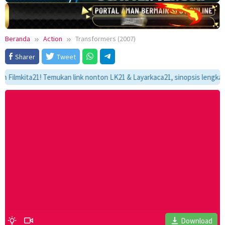
Beranda
Action
Transformers (2007)
Sharer
Tweet
kita21! Temukan link nonton LK21 & Layarkaca21, sinopsis lengkap, dan a
Download