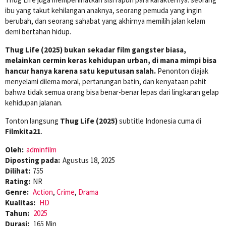
ibu yang takut kehilangan anaknya, seorang pemuda yang ingin
berubah, dan seorang sahabat yang akhirnya memilih jalan kelam
demi bertahan hidup.
Thug Life (2025) bukan sekadar film gangster biasa,
melainkan cermin keras kehidupan urban, di mana mimpi bisa
hancur hanya karena satu keputusan salah.
Penonton diajak
menyelami dilema moral, pertarungan batin, dan kenyataan pahit
bahwa tidak semua orang bisa benar-benar lepas dari lingkaran gelap
kehidupan jalanan.
Tonton langsung
Thug Life (2025)
subtitle Indonesia cuma di
Filmkita21
.
Oleh:
adminfilm
Diposting pada:
Agustus 18, 2025
Dilihat:
755
Rating:
NR
Genre:
Action
,
Crime
,
Drama
Kualitas:
HD
Tahun:
2025
Durasi:
165 Min