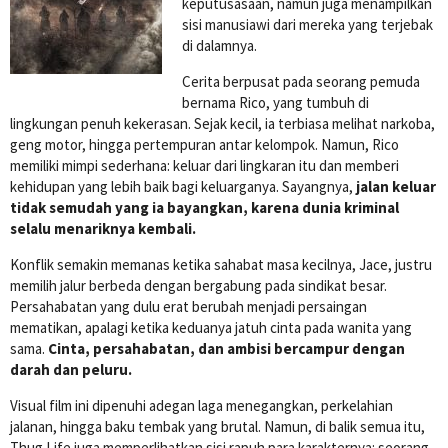
keputusasaan, namun juga menampilkan
sisi manusiawi dari mereka yang terjebak
di dalamnya.
Cerita berpusat pada seorang pemuda
bernama Rico, yang tumbuh di
lingkungan penuh kekerasan. Sejak kecil, ia terbiasa melihat narkoba,
geng motor, hingga pertempuran antar kelompok. Namun, Rico
memiliki mimpi sederhana: keluar dari lingkaran itu dan memberi
kehidupan yang lebih baik bagi keluarganya. Sayangnya,
jalan keluar
tidak semudah yang ia bayangkan, karena dunia kriminal
selalu menariknya kembali.
Konflik semakin memanas ketika sahabat masa kecilnya, Jace, justru
memilih jalur berbeda dengan bergabung pada sindikat besar.
Persahabatan yang dulu erat berubah menjadi persaingan
mematikan, apalagi ketika keduanya jatuh cinta pada wanita yang
sama.
Cinta, persahabatan, dan ambisi bercampur dengan
darah dan peluru.
Visual film ini dipenuhi adegan laga menegangkan, perkelahian
jalanan, hingga baku tembak yang brutal. Namun, di balik semua itu,
Thug Life juga memperlihatkan sisi rapuh para karakternya: seorang