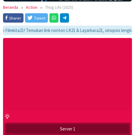
Beranda
Action
Thug Life (2025)
Sharer
Tweet
mkita21! Temukan link nonton LK21 & Layarkaca21, sinopsis lengkap, dan 
Server 1