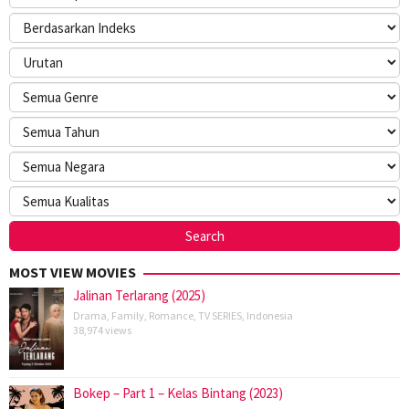
MOST VIEW MOVIES
Jalinan Terlarang (2025)
Drama
,
Family
,
Romance
,
TV SERIES
,
Indonesia
38,974 views
Bokep – Part 1 – Kelas Bintang (2023)