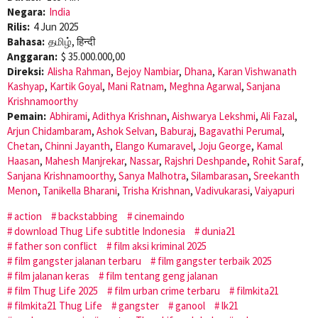
Negara:
India
Rilis:
4 Jun 2025
Bahasa:
தமிழ், हिन्दी
Anggaran:
$ 35.000.000,00
Direksi:
Alisha Rahman
,
Bejoy Nambiar
,
Dhana
,
Karan Vishwanath
Kashyap
,
Kartik Goyal
,
Mani Ratnam
,
Meghna Agarwal
,
Sanjana
Krishnamoorthy
Pemain:
Abhirami
,
Adithya Krishnan
,
Aishwarya Lekshmi
,
Ali Fazal
,
Arjun Chidambaram
,
Ashok Selvan
,
Baburaj
,
Bagavathi Perumal
,
Chetan
,
Chinni Jayanth
,
Elango Kumaravel
,
Joju George
,
Kamal
Haasan
,
Mahesh Manjrekar
,
Nassar
,
Rajshri Deshpande
,
Rohit Saraf
,
Sanjana Krishnamoorthy
,
Sanya Malhotra
,
Silambarasan
,
Sreekanth
Menon
,
Tanikella Bharani
,
Trisha Krishnan
,
Vadivukarasi
,
Vaiyapuri
action
backstabbing
cinemaindo
download Thug Life subtitle Indonesia
dunia21
father son conflict
film aksi kriminal 2025
film gangster jalanan terbaru
film gangster terbaik 2025
film jalanan keras
film tentang geng jalanan
film Thug Life 2025
film urban crime terbaru
filmkita21
filmkita21 Thug Life
gangster
ganool
lk21