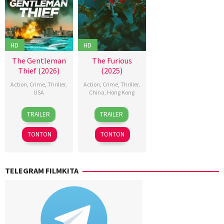
HD
HD
The Gentleman
The Furious
Thief (2026)
(2025)
Action
,
Crime
,
Thriller
,
Action
,
Crime
,
Thriller
,
USA
China
,
Hong Kong
31
Randall
10
Kenji
TRAILER
TRAILER
Jul
Emmett
Jun
Tanigaki
,
2026
2026
Kensuke
TONTON
TONTON
Sonomura
TELEGRAM FILMKITA