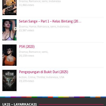
Drama
,
Romance
,
semi
,
Indonesia
31,866 views
Setan Sange – Part 1 – Kelas Bintang (20…
Drama
,
Horror
,
Romance
,
semi
,
Indonesia
23,567 views
PSK (2023)
Drama
,
Romance
,
semi
,
20,158 views
Pengepungan di Bukit Duri (2025)
Action
,
Crime
,
Thriller
,
Indonesia
,
USA
19,130 views
LK21 – LAYARKACA21