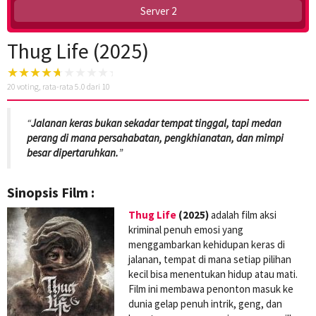
Server 2
Thug Life (2025)
20
voting, rata-rata
5.0
dari 10
“
Jalanan keras bukan sekadar tempat tinggal, tapi medan
perang di mana persahabatan, pengkhianatan, dan mimpi
besar dipertaruhkan.
”
Sinopsis Film :
Thug Life
(2025)
adalah film aksi
kriminal penuh emosi yang
menggambarkan kehidupan keras di
jalanan, tempat di mana setiap pilihan
kecil bisa menentukan hidup atau mati.
Film ini membawa penonton masuk ke
dunia gelap penuh intrik, geng, dan