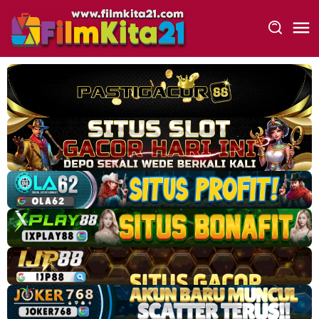
Loncat
ke
konten