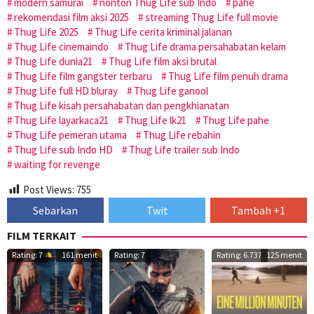
modern samurai
nonton Thug Life sub Indo
pahe
rekomendasi film aksi 2025
streaming Thug Life full movie
Thug Life 2025
Thug Life cerita kriminal jalanan
Thug Life cinemaindo
Thug Life drama persahabatan kelam
Thug Life dunia21
Thug Life film aksi brutal
Thug Life film gangster terbaru
Thug Life film penuh drama
Thug Life full HD bluray
Thug Life ganool
Thug Life kisah persahabatan dan pengkhianatan
Thug Life layarkaca21
Thug Life lk21
Thug Life pahe
Thug Life pemeran utama
Thug Life rebahin
Thug Life sub Indo HD
Thug Life trailer sub Indo
waiting for revenge
Post Views:
755
Sebarkan
Twit
Tambah +1
FILM TERKAIT
Rating: 7
161 menit
Rating: 7
Rating: 6.737
125 menit