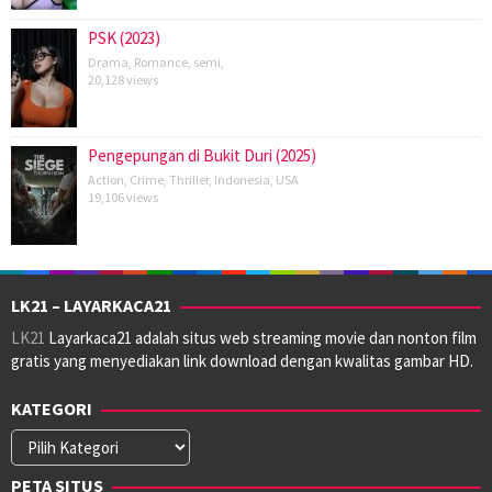
PSK (2023)
Drama
,
Romance
,
semi
,
20,128 views
Pengepungan di Bukit Duri (2025)
Action
,
Crime
,
Thriller
,
Indonesia
,
USA
19,106 views
LK21 – LAYARKACA21
LK21
Layarkaca21 adalah situs web streaming movie dan nonton film
gratis yang menyediakan link download dengan kwalitas gambar HD.
KATEGORI
Kategori
PETA SITUS