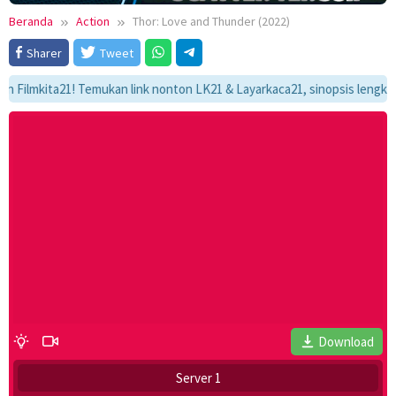
Beranda
Action
Thor: Love and Thunder (2022)
Sharer
Tweet
mkita21! Temukan link nonton LK21 & Layarkaca21, sinopsis lengkap, dan 
Download
Server 1