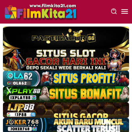
Loncat
ke
konten