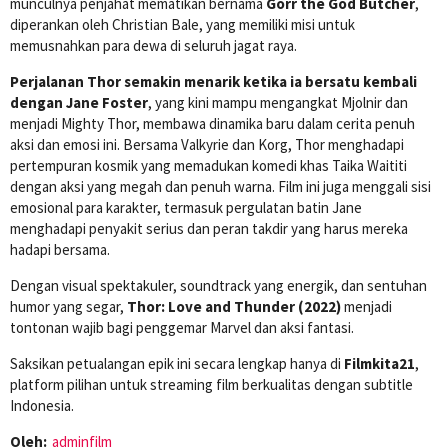
munculnya penjahat mematikan bernama
Gorr the God Butcher
,
diperankan oleh Christian Bale, yang memiliki misi untuk
memusnahkan para dewa di seluruh jagat raya.
Perjalanan Thor semakin menarik ketika ia bersatu kembali
dengan Jane Foster
, yang kini mampu mengangkat Mjolnir dan
menjadi Mighty Thor, membawa dinamika baru dalam cerita penuh
aksi dan emosi ini. Bersama Valkyrie dan Korg, Thor menghadapi
pertempuran kosmik yang memadukan komedi khas Taika Waititi
dengan aksi yang megah dan penuh warna. Film ini juga menggali sisi
emosional para karakter, termasuk pergulatan batin Jane
menghadapi penyakit serius dan peran takdir yang harus mereka
hadapi bersama.
Dengan visual spektakuler, soundtrack yang energik, dan sentuhan
humor yang segar,
Thor: Love and Thunder (2022)
menjadi
tontonan wajib bagi penggemar Marvel dan aksi fantasi.
Saksikan petualangan epik ini secara lengkap hanya di
Filmkita21
,
platform pilihan untuk streaming film berkualitas dengan subtitle
Indonesia.
Oleh:
adminfilm