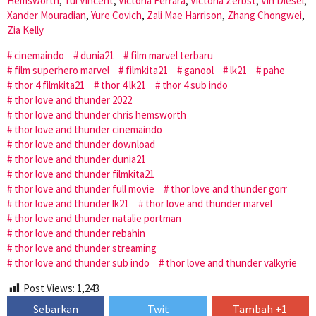
Hemsworth
,
Tui Vincent
,
Victoria Ferrara
,
Victoria Zerbst
,
Vin Diesel
,
Xander Mouradian
,
Yure Covich
,
Zali Mae Harrison
,
Zhang Chongwei
,
Zia Kelly
cinemaindo
dunia21
film marvel terbaru
film superhero marvel
filmkita21
ganool
lk21
pahe
thor 4 filmkita21
thor 4 lk21
thor 4 sub indo
thor love and thunder 2022
thor love and thunder chris hemsworth
thor love and thunder cinemaindo
thor love and thunder download
thor love and thunder dunia21
thor love and thunder filmkita21
thor love and thunder full movie
thor love and thunder gorr
thor love and thunder lk21
thor love and thunder marvel
thor love and thunder natalie portman
thor love and thunder rebahin
thor love and thunder streaming
thor love and thunder sub indo
thor love and thunder valkyrie
Post Views:
1,243
Sebarkan
Twit
Tambah +1