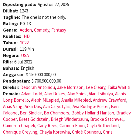
Diposting pada:
Agustus 22, 2025
Dilihat:
1243
Tagline:
The one is not the only.
Rating:
PG-13
Genre:
Action
,
Comedy
,
Fantasy
Kualitas:
HD
Tahun:
2022
Durasi:
119 Min
Negara:
USA
Rilis:
6 Jul 2022
Bahasa:
English
Anggaran:
$ 250.000.000,00
Pendapatan:
$ 760.900.000,00
Direksi:
Deborah Antoniou
,
Jake Morrison
,
Lee Cleary
,
Taika Waititi
Pemain:
Adam Todd
,
Alan Dukes
,
Alan Spies
,
Alan Tsibulya
,
Alanis
Long Borrello
,
Aleph Millepied
,
Amalia Millepied
,
Andrew Crawford
,
Arias Vang
,
Arka Das
,
Ava Caryofyllis
,
Ava Rodrigo-Porter
,
Ben
Falcone
,
Ben Sinclair
,
Bo Chambers
,
Bobby Holland Hanton
,
Bradley
Cooper
,
Brett Goldstein
,
Briegh Winderbaum
,
Brooke Satchwell
,
Cameron Chapek
,
Carly Rees
,
Carmen Foon
,
Cayla Sutherland
,
Chanique Greyling
,
Chayla Korewha
,
Chloé Gouneau
,
Chris