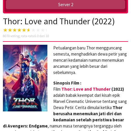
Server 2
Thor: Love and Thunder (2022)
8070
voting, rata-rata
6.0
dari 10
Petualangan baru Thor mengguncang
semesta, menghadirkan dewa petir yang
mencari kedamaian namun menemukan
ancaman yang lebih besar dari
sebelumnya.
Sinopsis Film :
Film
Thor: Love and Thunder
(2022)
adalah babak keempat dari kisah epik
Marvel Cinematic Universe tentang sang
Dewa Petir. Cerita dimulai ketika
Thor
berusaha menemukan jati diri dan
kedamaian setelah peristiwa besar
di Avengers: Endgame
, namun masa tenangnya terganggu oleh