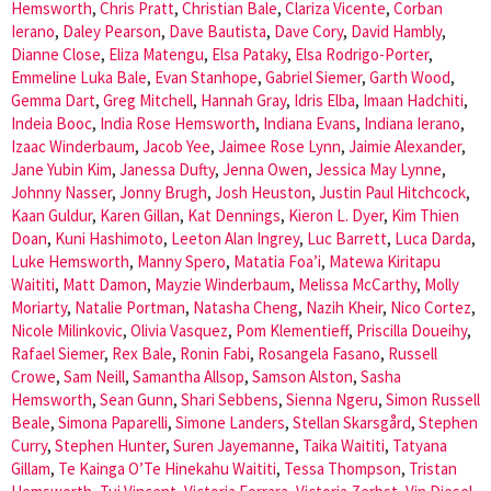
Hemsworth
,
Chris Pratt
,
Christian Bale
,
Clariza Vicente
,
Corban
Ierano
,
Daley Pearson
,
Dave Bautista
,
Dave Cory
,
David Hambly
,
Dianne Close
,
Eliza Matengu
,
Elsa Pataky
,
Elsa Rodrigo-Porter
,
Emmeline Luka Bale
,
Evan Stanhope
,
Gabriel Siemer
,
Garth Wood
,
Gemma Dart
,
Greg Mitchell
,
Hannah Gray
,
Idris Elba
,
Imaan Hadchiti
,
Indeia Booc
,
India Rose Hemsworth
,
Indiana Evans
,
Indiana Ierano
,
Izaac Winderbaum
,
Jacob Yee
,
Jaimee Rose Lynn
,
Jaimie Alexander
,
Jane Yubin Kim
,
Janessa Dufty
,
Jenna Owen
,
Jessica May Lynne
,
Johnny Nasser
,
Jonny Brugh
,
Josh Heuston
,
Justin Paul Hitchcock
,
Kaan Guldur
,
Karen Gillan
,
Kat Dennings
,
Kieron L. Dyer
,
Kim Thien
Doan
,
Kuni Hashimoto
,
Leeton Alan Ingrey
,
Luc Barrett
,
Luca Darda
,
Luke Hemsworth
,
Manny Spero
,
Matatia Foa’i
,
Matewa Kiritapu
Waititi
,
Matt Damon
,
Mayzie Winderbaum
,
Melissa McCarthy
,
Molly
Moriarty
,
Natalie Portman
,
Natasha Cheng
,
Nazih Kheir
,
Nico Cortez
,
Nicole Milinkovic
,
Olivia Vasquez
,
Pom Klementieff
,
Priscilla Doueihy
,
Rafael Siemer
,
Rex Bale
,
Ronin Fabi
,
Rosangela Fasano
,
Russell
Crowe
,
Sam Neill
,
Samantha Allsop
,
Samson Alston
,
Sasha
Hemsworth
,
Sean Gunn
,
Shari Sebbens
,
Sienna Ngeru
,
Simon Russell
Beale
,
Simona Paparelli
,
Simone Landers
,
Stellan Skarsgård
,
Stephen
Curry
,
Stephen Hunter
,
Suren Jayemanne
,
Taika Waititi
,
Tatyana
Gillam
,
Te Kainga O’Te Hinekahu Waititi
,
Tessa Thompson
,
Tristan