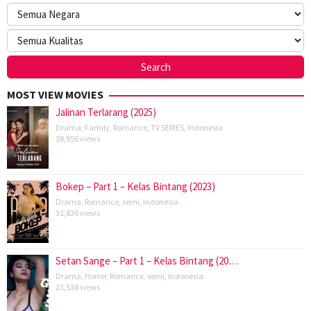
MOST VIEW MOVIES
Jalinan Terlarang (2025)
Drama
,
Family
,
Romance
,
TV SERIES
,
Indonesia
38,950 views
Bokep – Part 1 – Kelas Bintang (2023)
Drama
,
Romance
,
semi
,
Indonesia
31,830 views
Setan Sange – Part 1 – Kelas Bintang (20…
Drama
,
Horror
,
Romance
,
semi
,
Indonesia
23,538 views