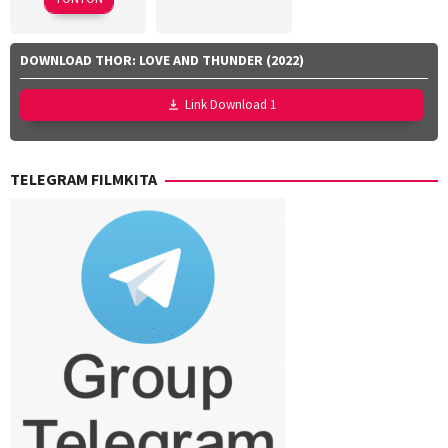
Ibrahim
,
F.
Habibie
DOWNLOAD THOR: LOVE AND THUNDER (2022)
Alkateer
Link Download 1
TELEGRAM FILMKITA