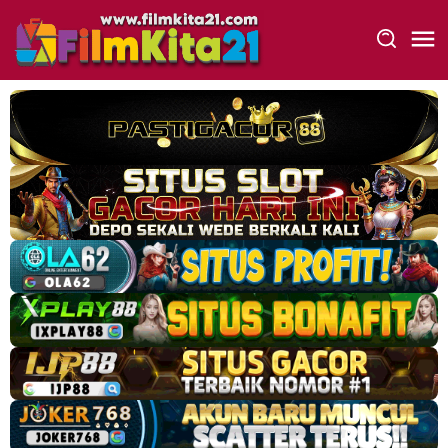
Loncat
ke
konten