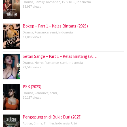
Drama
,
Family
,
Romance
,
TV SERIES
,
Indonesia
38,957 views
Bokep – Part 1 – Kelas Bintang (2023)
Drama
,
Romance
,
semi
,
Indonesia
31,840 views
Setan Sange – Part 1 – Kelas Bintang (20…
Drama
,
Horror
,
Romance
,
semi
,
Indonesia
23,546 views
PSK (2023)
Drama
,
Romance
,
semi
,
20,137 views
Pengepungan di Bukit Duri (2025)
Action
,
Crime
,
Thriller
,
Indonesia
,
USA