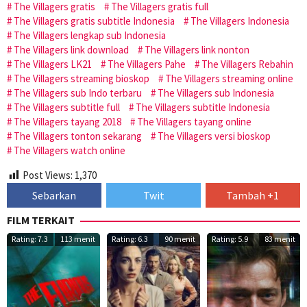
The Villagers gratis
The Villagers gratis full
The Villagers gratis subtitle Indonesia
The Villagers Indonesia
The Villagers lengkap sub Indonesia
The Villagers link download
The Villagers link nonton
The Villagers LK21
The Villagers Pahe
The Villagers Rebahin
The Villagers streaming bioskop
The Villagers streaming online
The Villagers sub Indo terbaru
The Villagers sub Indonesia
The Villagers subtitle full
The Villagers subtitle Indonesia
The Villagers tayang 2018
The Villagers tayang online
The Villagers tonton sekarang
The Villagers versi bioskop
The Villagers watch online
Post Views:
1,370
Sebarkan
Twit
Tambah +1
FILM TERKAIT
Rating: 7.3
113 menit
Rating: 6.3
90 menit
Rating: 5.9
83 menit