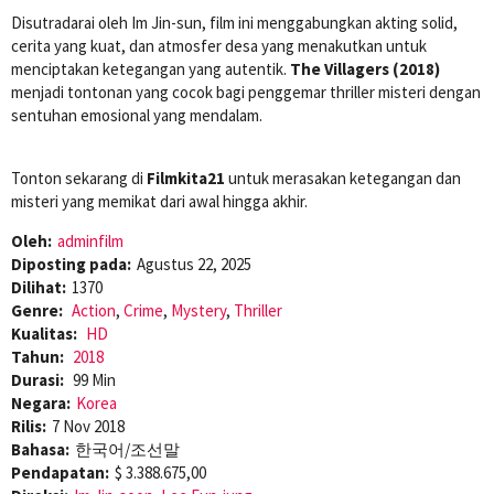
Disutradarai oleh Im Jin-sun, film ini menggabungkan akting solid,
cerita yang kuat, dan atmosfer desa yang menakutkan untuk
menciptakan ketegangan yang autentik.
The Villagers (2018)
menjadi tontonan yang cocok bagi penggemar thriller misteri dengan
sentuhan emosional yang mendalam.
Tonton sekarang di
Filmkita21
untuk merasakan ketegangan dan
misteri yang memikat dari awal hingga akhir.
Oleh:
adminfilm
Diposting pada:
Agustus 22, 2025
Dilihat:
1370
Genre:
Action
,
Crime
,
Mystery
,
Thriller
Kualitas:
HD
Tahun:
2018
Durasi:
99 Min
Negara:
Korea
Rilis:
7 Nov 2018
Bahasa:
한국어/조선말
Pendapatan:
$ 3.388.675,00