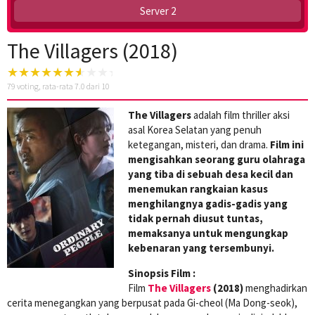
Server 2
The Villagers (2018)
79
voting, rata-rata
7.0
dari 10
The Villagers
adalah film thriller aksi
asal Korea Selatan yang penuh
ketegangan, misteri, dan drama.
Film ini
mengisahkan seorang guru olahraga
yang tiba di sebuah desa kecil dan
menemukan rangkaian kasus
menghilangnya gadis-gadis yang
tidak pernah diusut tuntas,
memaksanya untuk mengungkap
kebenaran yang tersembunyi.
Sinopsis Film :
Film
The Villagers
(2018)
menghadirkan
cerita menegangkan yang berpusat pada Gi-cheol (Ma Dong-seok),