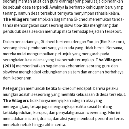
seorang mantan atlet dan guru olahraga yang baru saja dipindahkan
ke sebuah desa terpencil. Awalnya ia berharap kehidupan baru yang
tenang, namun desa tersebut ternyata menyimpan rahasia kelam.
The Villagers
menampilkan bagaimana Gi-cheol menemukan tanda-
tanda mencurigakan saat seorang siswi tiba-tiba menghilang dan
penduduk desa seakan menutup mata terhadap kejadian tersebut.
Dalam pencariannya, Gi-cheol bertemu dengan Yoo-jin (Kim Sae-ron),
seorang siswi pemberani yang yakin ada yang tidak beres. Bersama,
mereka mulai mengumpulkan petunjuk yang mengarah pada
serangkaian kasus lama yang tak pernah terungkap.
The Villagers
(2018)
memperlihatkan bagaimana keberanian seorang guru dan
siswinya menghadapi kebungkaman sistem dan ancaman berbahaya
demi kebenaran.
Ketegangan memuncak ketika Gi-cheol mendapati bahwa pelaku
mungkin adalah seseorang yang memiliki kekuasaan di desa tersebut.
The Villagers
tidak hanya menyajikan adegan aksi yang
menegangkan, tetapi juga mengungkap realita sosial tentang
ketidakpedulian, korupsi, dan penyalahgunaan wewenang. Film ini
memadukan misteri, drama, dan aksi yang membuat penonton terus
menebak-nebak hingga akhir cerita.