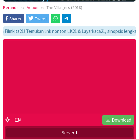
Beranda
Action
The Villagers (2018)
Sharer
Tweet
kita21! Temukan link nonton LK21 & Layarkaca21, sinopsis lengkap, dan a
Download
Server 1