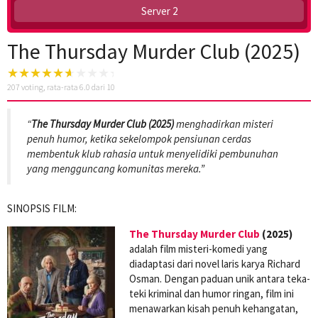
Server 2
The Thursday Murder Club (2025)
207
voting, rata-rata
6.0
dari 10
“
The Thursday Murder Club (2025)
menghadirkan misteri
penuh humor, ketika sekelompok pensiunan cerdas
membentuk klub rahasia untuk menyelidiki pembunuhan
yang mengguncang komunitas mereka.”
SINOPSIS FILM:
The Thursday Murder Club
(2025)
adalah film misteri-komedi yang
diadaptasi dari novel laris karya Richard
Osman. Dengan paduan unik antara teka-
teki kriminal dan humor ringan, film ini
menawarkan kisah penuh kehangatan,