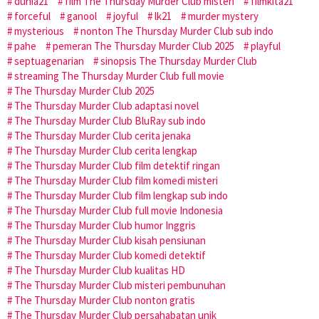
dunia21
film The Thursday Murder Club misteri
filmkita21
forceful
ganool
joyful
lk21
murder mystery
mysterious
nonton The Thursday Murder Club sub indo
pahe
pemeran The Thursday Murder Club 2025
playful
septuagenarian
sinopsis The Thursday Murder Club
streaming The Thursday Murder Club full movie
The Thursday Murder Club 2025
The Thursday Murder Club adaptasi novel
The Thursday Murder Club BluRay sub indo
The Thursday Murder Club cerita jenaka
The Thursday Murder Club cerita lengkap
The Thursday Murder Club film detektif ringan
The Thursday Murder Club film komedi misteri
The Thursday Murder Club film lengkap sub indo
The Thursday Murder Club full movie Indonesia
The Thursday Murder Club humor Inggris
The Thursday Murder Club kisah pensiunan
The Thursday Murder Club komedi detektif
The Thursday Murder Club kualitas HD
The Thursday Murder Club misteri pembunuhan
The Thursday Murder Club nonton gratis
The Thursday Murder Club persahabatan unik