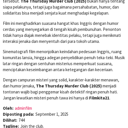
tersebut.
The Thursday Murder Club (2025)
bukan hanya tentang
siapa pelakunya, tetapi juga bagaimana persahabatan, humor, dan
solidaritas bisa menjadi senjata kuat menghadapi kegelapan.
Film ini menghadirkan suasana hangat khas Inggris dengan humor
cerdas yang menyegarkan di tengah kisah pembunuhan. Penonton
tidak hanya diajak menebak identitas pelaku, tetapi juga menikmati
interaksi jenaka dan menyentuh dari para tokoh utama.
Sinematografi film menonjolkan keindahan pedesaan Inggris, ruang
komunitas lansia, hingga adegan penyelidikan penuh teka-teki. Musik
latar ringan dengan sentuhan misterius memperkuat suasana,
menciptakan keseimbangan antara ketegangan dan keceriaan.
Dengan campuran misteri yang solid, karakter-karakter menawan,
dan humor jenaka,
The Thursday Murder Club (2025)
menjadi
tontonan wajib bagi penggemar kisah detektif ringan penuh hati.
Jangan lewatkan misteri penuh tawa ini hanya di
Filmkita21
.
Oleh:
adminfilm
Diposting pada:
September 1, 2025
Dilihat:
744
Tagline:
Join the club.