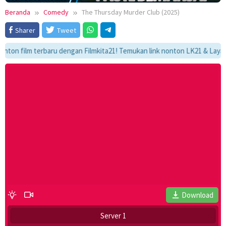
Beranda
Comedy
The Thursday Murder Club (2025)
Sharer
Tweet
film terbaru dengan Filmkita21! Temukan link nonton LK21 & Layarkaca21,
Download
Server 1