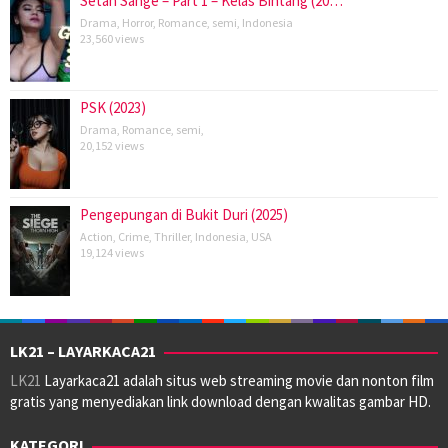
Setan Sange – Part 1 – Kelas Bintang (20…
Drama
,
Horror
,
Romance
,
semi
,
Indonesia
23,560 views
PSK (2023)
Drama
,
Romance
,
semi
,
20,152 views
Pengepungan di Bukit Duri (2025)
Action
,
Crime
,
Thriller
,
Indonesia
,
USA
19,124 views
LK21 – LAYARKACA21
LK21
Layarkaca21 adalah situs web streaming movie dan nonton film
gratis yang menyediakan link download dengan kwalitas gambar HD.
KATEGORI