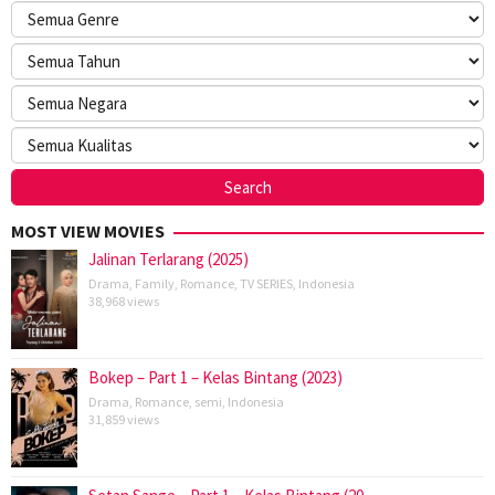
MOST VIEW MOVIES
Jalinan Terlarang (2025)
Drama
,
Family
,
Romance
,
TV SERIES
,
Indonesia
38,968 views
Bokep – Part 1 – Kelas Bintang (2023)
Drama
,
Romance
,
semi
,
Indonesia
31,859 views