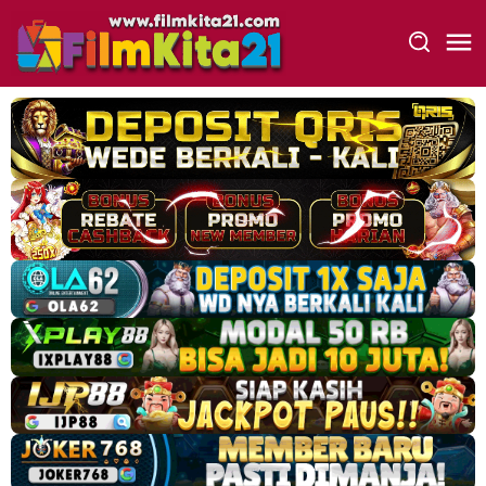
Loncat
ke
konten