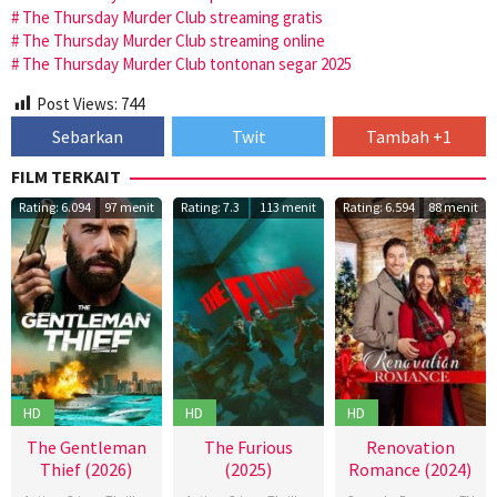
The Thursday Murder Club streaming gratis
The Thursday Murder Club streaming online
The Thursday Murder Club tontonan segar 2025
Post Views:
744
Sebarkan
Twit
Tambah +1
FILM TERKAIT
Rating: 6.094
97 menit
Rating: 7.3
113 menit
Rating: 6.594
88 menit
HD
HD
HD
The Gentleman
The Furious
Renovation
Thief (2026)
(2025)
Romance (2024)