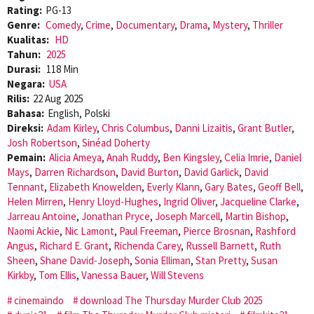
Rating:
PG-13
Genre:
Comedy
,
Crime
,
Documentary
,
Drama
,
Mystery
,
Thriller
Kualitas:
HD
Tahun:
2025
Durasi:
118 Min
Negara:
USA
Rilis:
22 Aug 2025
Bahasa:
English, Polski
Direksi:
Adam Kirley
,
Chris Columbus
,
Danni Lizaitis
,
Grant Butler
,
Josh Robertson
,
Sinéad Doherty
Pemain:
Alicia Ameya
,
Anah Ruddy
,
Ben Kingsley
,
Celia Imrie
,
Daniel
Mays
,
Darren Richardson
,
David Burton
,
David Garlick
,
David
Tennant
,
Elizabeth Knowelden
,
Everly Klann
,
Gary Bates
,
Geoff Bell
,
Helen Mirren
,
Henry Lloyd-Hughes
,
Ingrid Oliver
,
Jacqueline Clarke
,
Jarreau Antoine
,
Jonathan Pryce
,
Joseph Marcell
,
Martin Bishop
,
Naomi Ackie
,
Nic Lamont
,
Paul Freeman
,
Pierce Brosnan
,
Rashford
Angus
,
Richard E. Grant
,
Richenda Carey
,
Russell Barnett
,
Ruth
Sheen
,
Shane David-Joseph
,
Sonia Elliman
,
Stan Pretty
,
Susan
Kirkby
,
Tom Ellis
,
Vanessa Bauer
,
Will Stevens
cinemaindo
download The Thursday Murder Club 2025