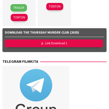
12
Pat
21
Dave
TONTON
TRAILER
Oct
O'Connor
Sep
Thomas
2012
2025
TONTON
DOWNLOAD THE THURSDAY MURDER CLUB (2025)
Link Download 1
TELEGRAM FILMKITA