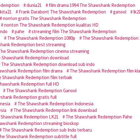
edemption
dunia21
film drama 1994 The Shawshank Redemption
mkita21
Frank Darabont The Shawshank Redemption
ganool
lk2
nonton gratis The Shawshank Redemption
nonton The Shawshank Redemption kualitas HD
indo
pahe
streaming film The Shawshank Redemption
The Shawshank Redemption 1080p
The Shawshank Redemption 
hank Redemption best streaming
The Shawshank Redemption cinema streaming
 Shawshank Redemption download
The Shawshank Redemption download sub indo
awshank Redemption film drama
The Shawshank Redemption film kla
 Shawshank Redemption film terbaik
hawshank Redemption full HD
The Shawshank Redemption Ganool
shank Redemption gratis full
nesia
The Shawshank Redemption Indonesia
sia
The Shawshank Redemption link download
 Shawshank Redemption LK21
The Shawshank Redemption Pahe
awshank Redemption streaming bioskop
The Shawshank Redemption sub Indo terbaru
he Shawshank Redemption subtitle full