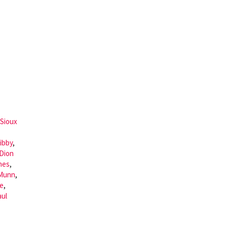
Sioux
ibby
,
Dion
nes
,
eMunn
,
e
,
aul