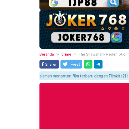
Beranda
Crime
The Shawshank Redemption 
Sharer
Tweet
ati pengalaman menonton film terbaru dengan Filmkita21! Temukan link n