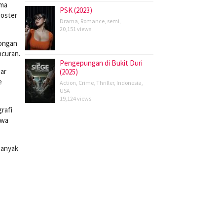
ama
PSK (2023)
poster
Drama
,
Romance
,
semi
,
20,151 views
wongan
ncuran.
Pengepungan di Bukit Duri
ar
(2025)
e
Action
,
Crime
,
Thriller
,
Indonesia
,
USA
19,124 views
rafi
iwa
banyak