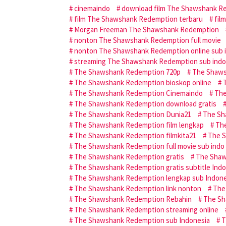
cinemaindo
download film The Shawshank R
film The Shawshank Redemption terbaru
fil
Morgan Freeman The Shawshank Redemption
nonton The Shawshank Redemption full movie
nonton The Shawshank Redemption online sub 
streaming The Shawshank Redemption sub indo
The Shawshank Redemption 720p
The Shaws
The Shawshank Redemption bioskop online
The Shawshank Redemption Cinemaindo
The
The Shawshank Redemption download gratis
The Shawshank Redemption Dunia21
The Sh
The Shawshank Redemption film lengkap
The
The Shawshank Redemption filmkita21
The S
The Shawshank Redemption full movie sub indo
The Shawshank Redemption gratis
The Shaw
The Shawshank Redemption gratis subtitle Indo
The Shawshank Redemption lengkap sub Indone
The Shawshank Redemption link nonton
The
The Shawshank Redemption Rebahin
The Sh
The Shawshank Redemption streaming online
The Shawshank Redemption sub Indonesia
T