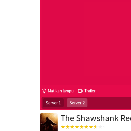
Matikan lampu
Trailer
Server 1
Server 2
The Shawshank Re