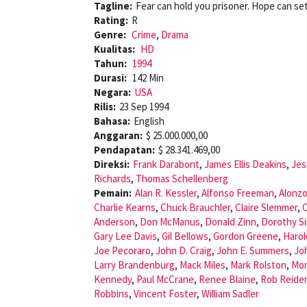
Tagline:
Fear can hold you prisoner. Hope can set
Rating:
R
Genre:
Crime
,
Drama
Kualitas:
HD
Tahun:
1994
Durasi:
142 Min
Negara:
USA
Rilis:
23 Sep 1994
Bahasa:
English
Anggaran:
$ 25.000.000,00
Pendapatan:
$ 28.341.469,00
Direksi:
Frank Darabont
,
James Ellis Deakins
,
Jes
Richards
,
Thomas Schellenberg
Pemain:
Alan R. Kessler
,
Alfonso Freeman
,
Alonzo
Charlie Kearns
,
Chuck Brauchler
,
Claire Slemmer
,
Anderson
,
Don McManus
,
Donald Zinn
,
Dorothy Si
Gary Lee Davis
,
Gil Bellows
,
Gordon Greene
,
Harol
Joe Pecoraro
,
John D. Craig
,
John E. Summers
,
Jo
Larry Brandenburg
,
Mack Miles
,
Mark Rolston
,
Mor
Kennedy
,
Paul McCrane
,
Renee Blaine
,
Rob Reider
Robbins
,
Vincent Foster
,
William Sadler