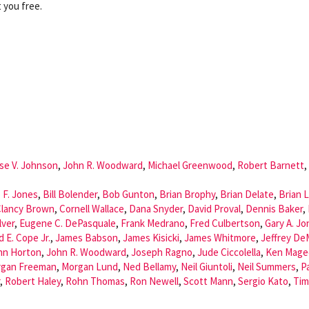
 you free.
se V. Johnson
,
John R. Woodward
,
Michael Greenwood
,
Robert Barnett
,
 F. Jones
,
Bill Bolender
,
Bob Gunton
,
Brian Brophy
,
Brian Delate
,
Brian L
Clancy Brown
,
Cornell Wallace
,
Dana Snyder
,
David Proval
,
Dennis Baker
,
lver
,
Eugene C. DePasquale
,
Frank Medrano
,
Fred Culbertson
,
Gary A. Jo
d E. Cope Jr.
,
James Babson
,
James Kisicki
,
James Whitmore
,
Jeffrey D
hn Horton
,
John R. Woodward
,
Joseph Ragno
,
Jude Ciccolella
,
Ken Mage
gan Freeman
,
Morgan Lund
,
Ned Bellamy
,
Neil Giuntoli
,
Neil Summers
,
P
,
Robert Haley
,
Rohn Thomas
,
Ron Newell
,
Scott Mann
,
Sergio Kato
,
Tim