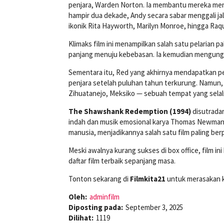
penjara, Warden Norton. Ia membantu mereka menc
hampir dua dekade, Andy secara sabar menggali ja
ikonik Rita Hayworth, Marilyn Monroe, hingga Raq
Klimaks film ini menampilkan salah satu pelarian p
panjang menuju kebebasan. Ia kemudian mengungk
Sementara itu, Red yang akhirnya mendapatkan pe
penjara setelah puluhan tahun terkurung. Namun, 
Zihuatanejo, Meksiko — sebuah tempat yang selal
The Shawshank Redemption (1994)
disutradar
indah dan musik emosional karya Thomas Newman.
manusia, menjadikannya salah satu film paling be
Meski awalnya kurang sukses di box office, film in
daftar film terbaik sepanjang masa.
Tonton sekarang di
Filmkita21
untuk merasakan k
Oleh:
adminfilm
Diposting pada:
September 3, 2025
Dilihat:
1119