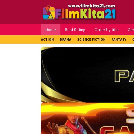
Loncat
ke
konten
Home
Best Rating
Order by title
Ge
ACTION
DRAMA
SCIENCE FICTION
FANTASY