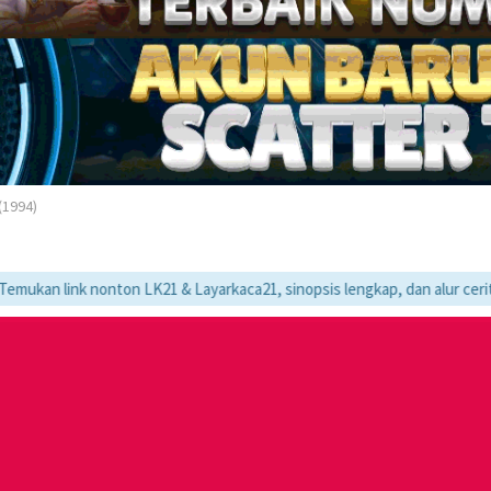
(1994)
onton LK21 & Layarkaca21, sinopsis lengkap, dan alur cerita movie favo