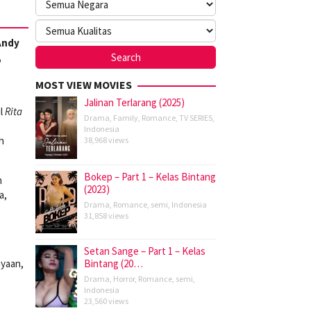
Andy
,
MOST VIEW MOVIES
Jalinan Terlarang (2025)
ul
Rita
Drama
,
Family
,
Romance
,
TV SERIES
,
Indonesia
h
38,968 views
Bokep – Part 1 – Kelas Bintang
n
(2023)
a,
Drama
,
Romance
,
semi
,
Indonesia
31,858 views
Setan Sange – Part 1 – Kelas
ayaan,
Bintang (20…
Drama
,
Horror
,
Romance
,
semi
,
Indonesia
23,560 views