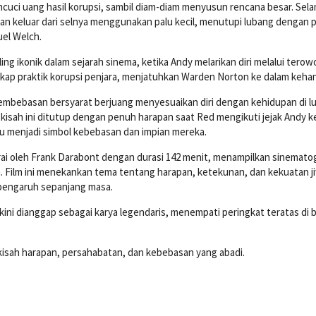
uci uang hasil korupsi, sambil diam-diam menyusun rencana besar. Sel
lan keluar dari selnya menggunakan palu kecil, menutupi lubang dengan 
uel Welch.
aling ikonik dalam sejarah sinema, ketika Andy melarikan diri melalui tero
ap praktik korupsi penjara, menjatuhkan Warden Norton ke dalam keha
mbebasan bersyarat berjuang menyesuaikan diri dengan kehidupan di lu
kisah ini ditutup dengan penuh harapan saat Red mengikuti jejak Andy k
u menjadi simbol kebebasan dan impian mereka.
ai oleh Frank Darabont dengan durasi 142 menit, menampilkan sinematog
 Film ini menekankan tema tentang harapan, ketekunan, dan kekuatan j
rpengaruh sepanjang masa.
i kini dianggap sebagai karya legendaris, menempati peringkat teratas di 
isah harapan, persahabatan, dan kebebasan yang abadi.