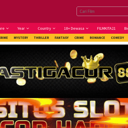
nre
Year
Country
18+ Dewasa
FILMKITA21
Bi
CRIME
MYSTERY
THRILLER
FANTASY
CRIME
ROMANCE
COMEDY