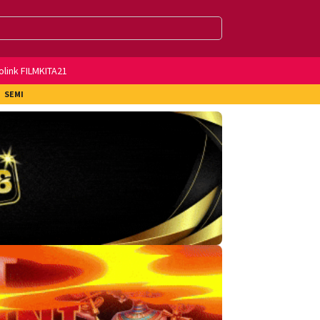
olink FILMKITA21
SEMI