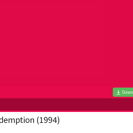
Down
demption (1994)