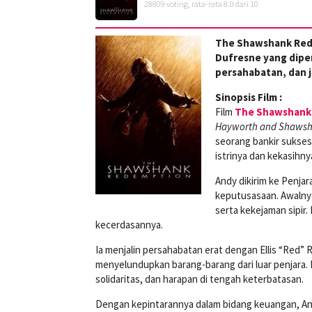
28809
voting, rata-rata
8.0
dari 10
The Shawshank Red
Dufresne yang dip
persahabatan, dan j
Sinopsis Film :
Film
The Shawshank
Hayworth and Shawsh
seorang bankir sukse
istrinya dan kekasihnya
Andy dikirim ke Penja
keputusasaan. Awalnya
serta kekejaman sipir
kecerdasannya.
Ia menjalin persahabatan erat dengan Ellis “Red
menyelundupkan barang-barang dari luar penjara. 
solidaritas, dan harapan di tengah keterbatasan.
Dengan kepintarannya dalam bidang keuangan, And