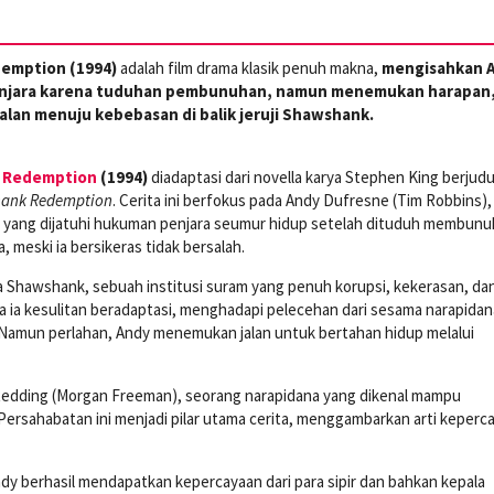
emption (1994)
adalah film drama klasik penuh makna,
mengisahkan 
enjara karena tuduhan pembunuhan, namun menemukan harapan
alan menuju kebebasan di balik jeruji Shawshank.
 Redemption
(1994)
diadaptasi dari novella karya Stephen King berjud
ank Redemption
. Cerita ini berfokus pada Andy Dufresne (Tim Robbins),
s yang dijatuhi hukuman penjara seumur hidup setelah dituduh membunu
, meski ia bersikeras tidak bersalah.
ra Shawshank, sebuah institusi suram yang penuh korupsi, kekerasan, da
 ia kesulitan beradaptasi, menghadapi pelecehan dari sesama narapidan
. Namun perlahan, Andy menemukan jalan untuk bertahan hidup melalui
” Redding (Morgan Freeman), seorang narapidana yang dikenal mampu
Persahabatan ini menjadi pilar utama cerita, menggambarkan arti keperc
y berhasil mendapatkan kepercayaan dari para sipir dan bahkan kepala