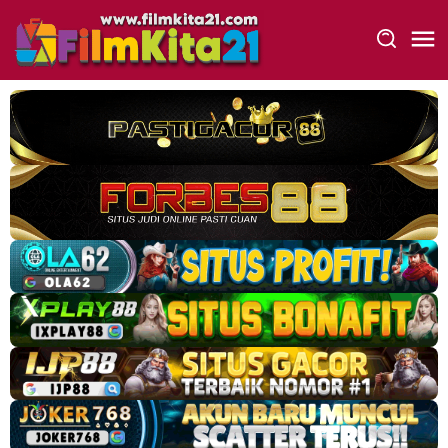
Loncat
ke
konten