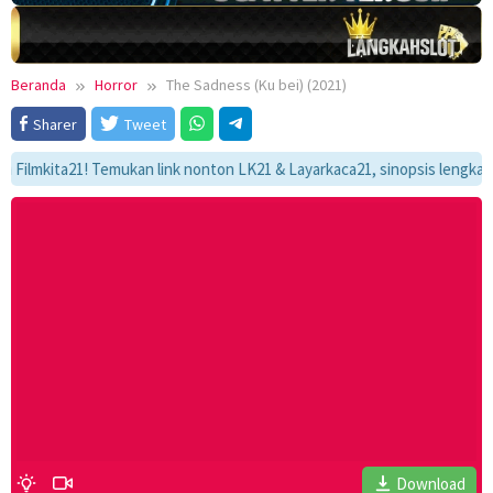
Beranda
Horror
The Sadness (Ku bei) (2021)
Sharer
Tweet
ita21! Temukan link nonton LK21 & Layarkaca21, sinopsis lengkap, dan a
Download