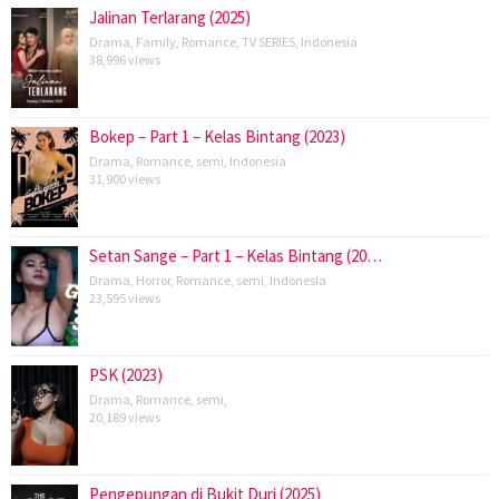
Jalinan Terlarang (2025)
Drama
,
Family
,
Romance
,
TV SERIES
,
Indonesia
38,996 views
Bokep – Part 1 – Kelas Bintang (2023)
Drama
,
Romance
,
semi
,
Indonesia
31,900 views
Setan Sange – Part 1 – Kelas Bintang (20…
Drama
,
Horror
,
Romance
,
semi
,
Indonesia
23,595 views
PSK (2023)
Drama
,
Romance
,
semi
,
20,189 views
Pengepungan di Bukit Duri (2025)