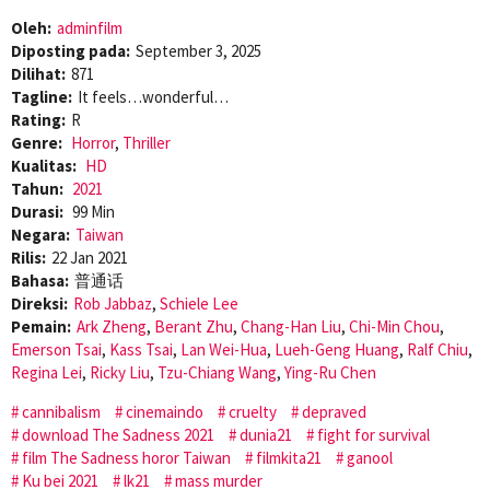
Oleh:
adminfilm
Diposting pada:
September 3, 2025
Dilihat:
871
Tagline:
It feels…wonderful…
Rating:
R
Genre:
Horror
,
Thriller
Kualitas:
HD
Tahun:
2021
Durasi:
99 Min
Negara:
Taiwan
Rilis:
22 Jan 2021
Bahasa:
普通话
Direksi:
Rob Jabbaz
,
Schiele Lee
Pemain:
Ark Zheng
,
Berant Zhu
,
Chang-Han Liu
,
Chi-Min Chou
,
Emerson Tsai
,
Kass Tsai
,
Lan Wei-Hua
,
Lueh-Geng Huang
,
Ralf Chiu
,
Regina Lei
,
Ricky Liu
,
Tzu-Chiang Wang
,
Ying-Ru Chen
cannibalism
cinemaindo
cruelty
depraved
download The Sadness 2021
dunia21
fight for survival
film The Sadness horor Taiwan
filmkita21
ganool
Ku bei 2021
lk21
mass murder