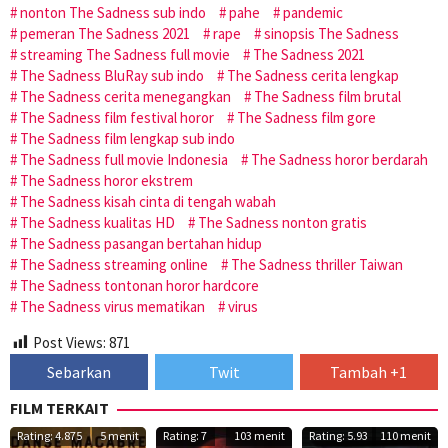
nonton The Sadness sub indo
pahe
pandemic
pemeran The Sadness 2021
rape
sinopsis The Sadness
streaming The Sadness full movie
The Sadness 2021
The Sadness BluRay sub indo
The Sadness cerita lengkap
The Sadness cerita menegangkan
The Sadness film brutal
The Sadness film festival horor
The Sadness film gore
The Sadness film lengkap sub indo
The Sadness full movie Indonesia
The Sadness horor berdarah
The Sadness horor ekstrem
The Sadness kisah cinta di tengah wabah
The Sadness kualitas HD
The Sadness nonton gratis
The Sadness pasangan bertahan hidup
The Sadness streaming online
The Sadness thriller Taiwan
The Sadness tontonan horor hardcore
The Sadness virus mematikan
virus
Post Views:
871
Sebarkan
Twit
Tambah +1
FILM TERKAIT
Rating: 4.875
5 menit
Rating: 7
103 menit
Rating: 5.93
110 menit