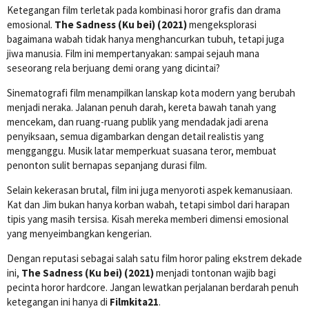
Ketegangan film terletak pada kombinasi horor grafis dan drama
emosional.
The Sadness (Ku bei) (2021)
mengeksplorasi
bagaimana wabah tidak hanya menghancurkan tubuh, tetapi juga
jiwa manusia. Film ini mempertanyakan: sampai sejauh mana
seseorang rela berjuang demi orang yang dicintai?
Sinematografi film menampilkan lanskap kota modern yang berubah
menjadi neraka. Jalanan penuh darah, kereta bawah tanah yang
mencekam, dan ruang-ruang publik yang mendadak jadi arena
penyiksaan, semua digambarkan dengan detail realistis yang
mengganggu. Musik latar memperkuat suasana teror, membuat
penonton sulit bernapas sepanjang durasi film.
Selain kekerasan brutal, film ini juga menyoroti aspek kemanusiaan.
Kat dan Jim bukan hanya korban wabah, tetapi simbol dari harapan
tipis yang masih tersisa. Kisah mereka memberi dimensi emosional
yang menyeimbangkan kengerian.
Dengan reputasi sebagai salah satu film horor paling ekstrem dekade
ini,
The Sadness (Ku bei) (2021)
menjadi tontonan wajib bagi
pecinta horor hardcore. Jangan lewatkan perjalanan berdarah penuh
ketegangan ini hanya di
Filmkita21
.