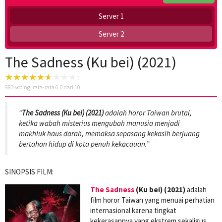
Server 1
Server 2
The Sadness (Ku bei) (2021)
983
voting, rata-rata
6.0
dari 10
“
The Sadness (Ku bei) (2021)
adalah horor Taiwan brutal,
ketika wabah misterius mengubah manusia menjadi
makhluk haus darah, memaksa sepasang kekasih berjuang
bertahan hidup di kota penuh kekacauan.”
SINOPSIS FILM:
The Sadness
(Ku bei) (2021)
adalah
film horor Taiwan yang menuai perhatian
internasional karena tingkat
kekerasannya yang ekstrem sekaligus