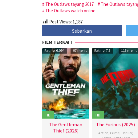
The Outlaws tayang 2017
The Outlaws tayang
The Outlaws watch online
Post Views:
1,187
Sebarkan
FILM TERKAIT
Rating: 6.094
97 menit
Rating: 7.3
113 menit
HD
HD
The Gentleman
The Furious (2025)
Thief (2026)
Action
,
Crime
,
Thriller
,
China
,
Hong Kong