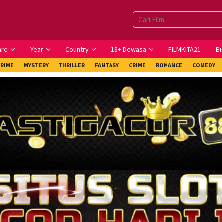
nre
Year
Country
18+ Dewasa
FILMKITA21
Bi
CRIME
MYSTERY
THRILLER
FANTASY
CRIME
ROMANCE
COMEDY