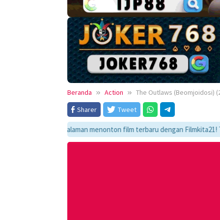
Beranda
Action
The Outlaws (Beomjoidosi) (
Sharer
Tweet
mati pengalaman menonton film terbaru dengan Filmkita21! Temukan link n