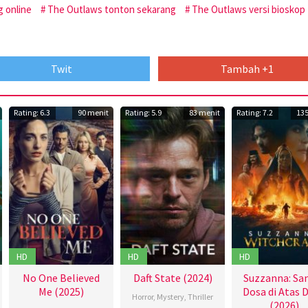
 online
The Outlaws tonton sekarang
The Outlaws versi bioskop
Twit
Tambah +1
Rating: 6.3
90 menit
Rating: 5.9
83 menit
Rating: 7.2
135
HD
HD
HD
No One Believed
Daft State (2024)
Suzzanna: Sa
Me (2025)
Dosa di Atas 
Horror
,
Mystery
,
Thriller
(2026)