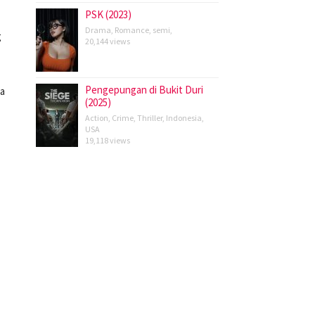
PSK (2023)
Drama
,
Romance
,
semi
,
g
20,144 views
Pengepungan di Bukit Duri
ma
(2025)
Action
,
Crime
,
Thriller
,
Indonesia
,
USA
19,118 views