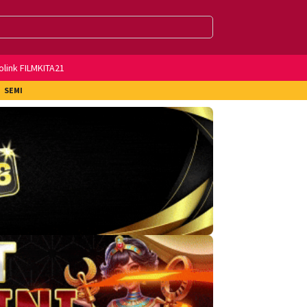
olink FILMKITA21
SEMI