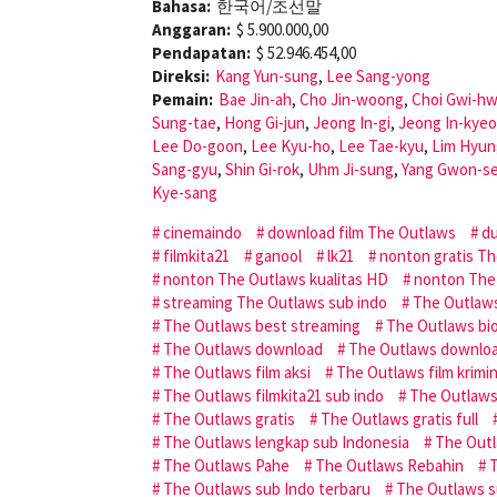
Bahasa:
한국어/조선말
Anggaran:
$ 5.900.000,00
Pendapatan:
$ 52.946.454,00
Direksi:
Kang Yun-sung
,
Lee Sang-yong
Pemain:
Bae Jin-ah
,
Cho Jin-woong
,
Choi Gwi-h
Sung-tae
,
Hong Gi-jun
,
Jeong In-gi
,
Jeong In-kye
Lee Do-goon
,
Lee Kyu-ho
,
Lee Tae-kyu
,
Lim Hyun
Sang-gyu
,
Shin Gi-rok
,
Uhm Ji-sung
,
Yang Gwon-s
Kye-sang
cinemaindo
download film The Outlaws
du
filmkita21
ganool
lk21
nonton gratis T
nonton The Outlaws kualitas HD
nonton The 
streaming The Outlaws sub indo
The Outlaw
The Outlaws best streaming
The Outlaws bio
The Outlaws download
The Outlaws downloa
The Outlaws film aksi
The Outlaws film krimin
The Outlaws filmkita21 sub indo
The Outlaws
The Outlaws gratis
The Outlaws gratis full
The Outlaws lengkap sub Indonesia
The Outl
The Outlaws Pahe
The Outlaws Rebahin
T
The Outlaws sub Indo terbaru
The Outlaws s