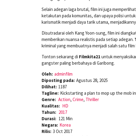
Selain adegan laga brutal, film ini juga memperli
ketakutan pada komunitas, dan upaya polisi unt
karismatik menjadi daya tarik utama, menjadikannya
Disutradarai oleh Kang Yoon-sung, film ini diangkat
memberikan nuansa realistis pada setiap adegan.
kriminal yang membuatnya menjadi salah satu film b
Tonton sekarang di
Filmkita21
untuk menyaksikan 
gangster paling berbahaya di Garibong.
Oleh:
adminfilm
Diposting pada:
Agustus 28, 2025
Dilihat:
1187
Tagline:
Kickstarting a plan to mop up the mob i
Genre:
Action
,
Crime
,
Thriller
Kualitas:
HD
Tahun:
2017
Durasi:
121 Min
Negara:
Korea
Rilis:
3 Oct 2017