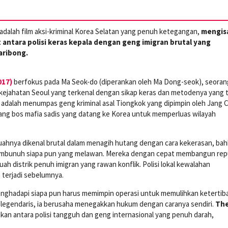
adalah film aksi-kriminal Korea Selatan yang penuh ketegangan,
mengis
antara polisi keras kepala dengan geng imigran brutal yang
aribong.
017)
berfokus pada Ma Seok-do (diperankan oleh Ma Dong-seok), seoran
it kejahatan Seoul yang terkenal dengan sikap keras dan metodenya yang 
ni adalah menumpas geng kriminal asal Tiongkok yang dipimpin oleh Jang 
ang bos mafia sadis yang datang ke Korea untuk memperluas wilayah
ahnya dikenal brutal dalam menagih hutang dengan cara kekerasan, ba
mbunuh siapa pun yang melawan. Mereka dengan cepat membangun rep
h distrik penuh imigran yang rawan konflik. Polisi lokal kewalahan
terjadi sebelumnya.
 menghadapi siapa pun harus memimpin operasi untuk memulihkan ketertib
g legendaris, ia berusaha menegakkan hukum dengan caranya sendiri.
Th
n antara polisi tangguh dan geng internasional yang penuh darah,