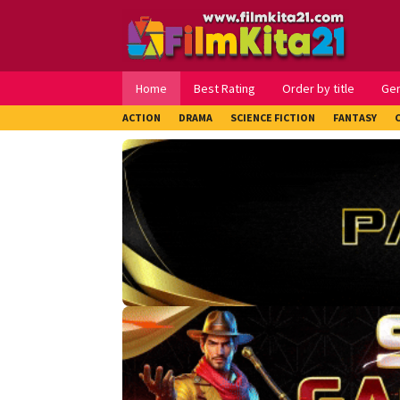
Loncat
ke
konten
Home
Best Rating
Order by title
Ge
ACTION
DRAMA
SCIENCE FICTION
FANTASY