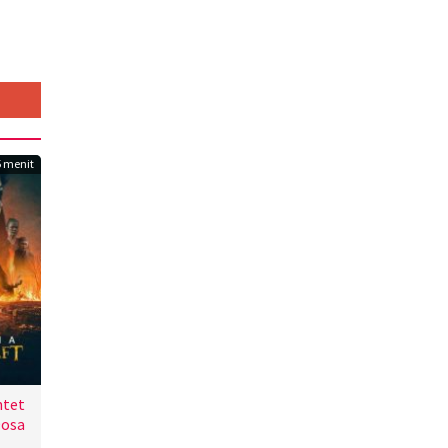
 menit
ntet
Dosa