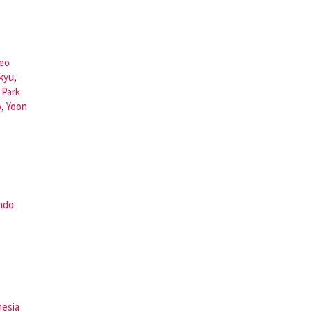
eo
kyu
,
,
Park
o
,
Yoon
ndo
nesia