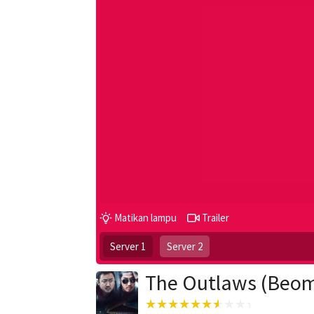
Matikan lampu
Trailer
Server 1
Server 2
The Outlaws (Beomj