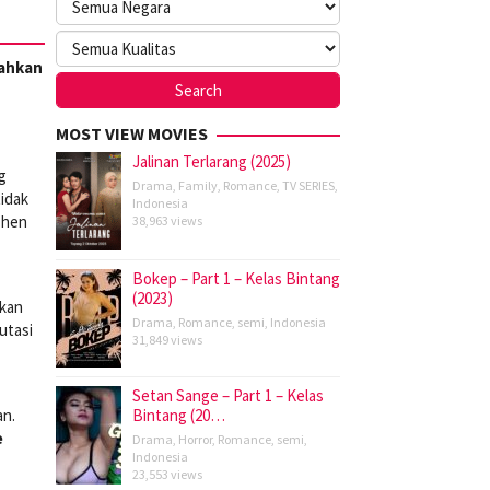
ahkan
MOST VIEW MOVIES
Jalinan Terlarang (2025)
g
Drama
,
Family
,
Romance
,
TV SERIES
,
tidak
Indonesia
Chen
38,963 views
Bokep – Part 1 – Kelas Bintang
(2023)
hkan
Drama
,
Romance
,
semi
,
Indonesia
utasi
31,849 views
Setan Sange – Part 1 – Kelas
an.
Bintang (20…
e
Drama
,
Horror
,
Romance
,
semi
,
Indonesia
23,553 views