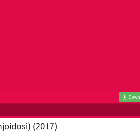
Down
oidosi) (2017)