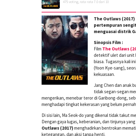
475
voting, rata-rata
7.0
dari 10
The Outlaws (2017)
pertempuran sengit 
menguasai distrik G
Sinopsis Film :
Film
The Outlaws (2
detektif ulet dari un
biasa. Tugasnya kali i
(Yoon Kye-sang), seor
kekuasaan.
Jang Chen dan anak bu
tidak segan-segan me
mengerikan, menebar teror di Garibong-dong, sebua
menghadapi tingkat kekerasan yang belum pernah 
Di sisi lain, Ma Seok-do yang dikenal tidak takut
Dengan gaya lugas, keberanian, dan tinjunya yan
Outlaws (2017)
menghadirkan bentrokan mematika
ketegangan, dan aksi tanpa henti.