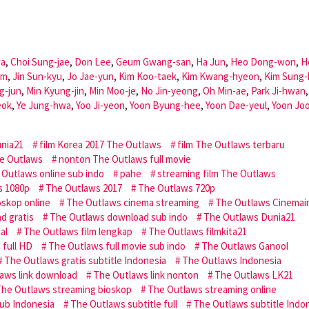
wa
,
Choi Sung-jae
,
Don Lee
,
Geum Gwang-san
,
Ha Jun
,
Heo Dong-won
,
H
om
,
Jin Sun-kyu
,
Jo Jae-yun
,
Kim Koo-taek
,
Kim Kwang-hyeon
,
Kim Sung-
g-jun
,
Min Kyung-jin
,
Min Moo-je
,
No Jin-yeong
,
Oh Min-ae
,
Park Ji-hwan
eok
,
Ye Jung-hwa
,
Yoo Ji-yeon
,
Yoon Byung-hee
,
Yoon Dae-yeul
,
Yoon Jo
nia21
film Korea 2017 The Outlaws
film The Outlaws terbaru
he Outlaws
nonton The Outlaws full movie
Outlaws online sub indo
pahe
streaming film The Outlaws
s 1080p
The Outlaws 2017
The Outlaws 720p
skop online
The Outlaws cinema streaming
The Outlaws Cinemai
d gratis
The Outlaws download sub indo
The Outlaws Dunia21
al
The Outlaws film lengkap
The Outlaws filmkita21
 full HD
The Outlaws full movie sub indo
The Outlaws Ganool
The Outlaws gratis subtitle Indonesia
The Outlaws Indonesia
aws link download
The Outlaws link nonton
The Outlaws LK21
he Outlaws streaming bioskop
The Outlaws streaming online
ub Indonesia
The Outlaws subtitle full
The Outlaws subtitle Indo