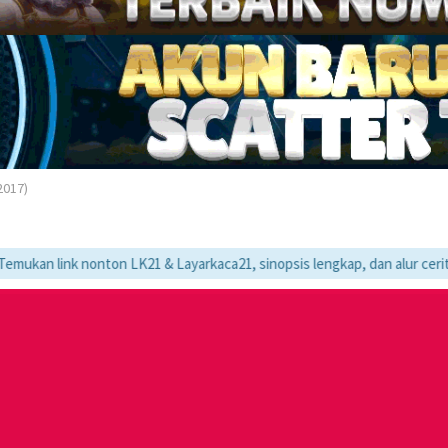
2017)
onton LK21 & Layarkaca21, sinopsis lengkap, dan alur cerita movie favo