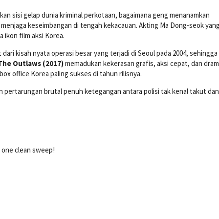
hatkan sisi gelap dunia kriminal perkotaan, bagaimana geng menanamkan
uk menjaga keseimbangan di tengah kekacauan. Akting Ma Dong-seok yan
 ikon film aksi Korea.
 dari kisah nyata operasi besar yang terjadi di Seoul pada 2004, sehingga
The Outlaws (2017)
memadukan kekerasan grafis, aksi cepat, dan dra
ox office Korea paling sukses di tahun rilisnya.
pertarungan brutal penuh ketegangan antara polisi tak kenal takut dan
n one clean sweep!