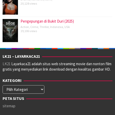
20,128 views
Pengepungan di Bukit Duri (2025)
Action
,
Crime
,
Thriller
,
Indonesia
,
USA
19,106 views
LK21 – LAYARKACA21
LK21
Layarkaca21 adalah situs web streaming movie dan nonton film
gratis yang menyediakan link download dengan kwalitas gambar HD.
KATEGORI
Kategori
PETA SITUS
sitemap