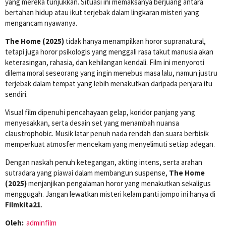
yang mereka tunjukkan. Situasi ini memaksanya berjuang antara
bertahan hidup atau ikut terjebak dalam lingkaran misteri yang
mengancam nyawanya.
The Home (2025)
tidak hanya menampilkan horor supranatural,
tetapi juga horor psikologis yang menggali rasa takut manusia akan
keterasingan, rahasia, dan kehilangan kendali. Film ini menyoroti
dilema moral seseorang yang ingin menebus masa lalu, namun justru
terjebak dalam tempat yang lebih menakutkan daripada penjara itu
sendiri.
Visual film dipenuhi pencahayaan gelap, koridor panjang yang
menyesakkan, serta desain set yang menambah nuansa
claustrophobic. Musik latar penuh nada rendah dan suara berbisik
memperkuat atmosfer mencekam yang menyelimuti setiap adegan.
Dengan naskah penuh ketegangan, akting intens, serta arahan
sutradara yang piawai dalam membangun suspense,
The Home
(2025)
menjanjikan pengalaman horor yang menakutkan sekaligus
menggugah. Jangan lewatkan misteri kelam panti jompo ini hanya di
Filmkita21
.
Oleh:
adminfilm