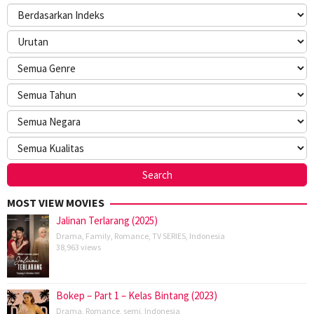
MOST VIEW MOVIES
Jalinan Terlarang (2025)
Drama
,
Family
,
Romance
,
TV SERIES
,
Indonesia
38,963 views
Bokep – Part 1 – Kelas Bintang (2023)
Drama
,
Romance
,
semi
,
Indonesia