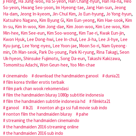
ji Hong
,
Ha Jung-woo
,
Ha Si-yeon
,
Han Chang-hyun
,
Han Ha-na
,
Heo
So-yeon
,
Hwang Seo-yoon
,
Im Hyeong-tae
,
Jang Han-sun
,
Jeong
Ha-dam
,
Jeong In-kyeom
,
Jin-Chul Kim
,
Jo Eun-hyung
,
Jo Yong-hyun
,
Katsuhiro Nagano
,
Kim Byung Gi
,
Kim Eun-yeong
,
Kim Hae-sook
,
Kim
In-su
,
Kim In-woo
,
Kim Jong-dae
,
Kim Joon-woo
,
Kim Lee-woo
,
Kim
Min-hee
,
Kim See-eun
,
Kim Soo-woong
,
Kim Tae-ri
,
Kwak Eun-jin
,
Kwon Hyuk
,
Lee Dong-hwi
,
Lee In-chul
,
Lee Ji-ha
,
Lee Ji-hye
,
Lee
Kyu-jung
,
Lee Yong-nyeo
,
Lee Yoon-jae
,
Moon So-ri
,
Nam Gyeong-
min
,
Oh Man-seok
,
Park Do-young
,
Park Ki-ryung
,
Rina Takagi
,
Seon
Uk-hyeon
,
Shinsuke Fujimoto
,
Song Da-eun
,
Takashi Kakizawa
,
Tomomitsu Adachi
,
Won Geun-hee
,
Yoo Min-chae
cinemaindo
download the handmaiden ganool
dunia21
film korea thriller erotis terbaik
film park chan wook rekomendasi
film the handmaiden bluray 1080p subtitle indonesia
film the handmaiden subtitle indonesia hd
filmkita21
ganool
lk21
nonton ah ga ssi full movie sub indo
nonton film the handmaiden bluray
pahe
streaming the handmaiden cinemaindo
the handmaiden 2016 streaming online
the handmaiden 2016 sub indo