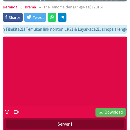
Beranda
Drama
The Handmaiden (Ah-ga-ssi) (2016)
Sharer
Tweet
mkita21! Temukan link nonton LK21 & Layarkaca21, sinopsis lengkap, dan
Download
Server 1