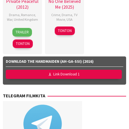
Private Peaceful
No One Believed
(2012)
Me (2025)
Drama
,
Romance
,
Crime
,
Drama
,
TV
War
,
United Kingdom
Movie
,
USA
12
Pat
21
Dave
TONTON
TRAILER
Oct
O'Connor
Sep
Thomas
2012
2025
TONTON
DOWNLOAD THE HANDMAIDEN (AH-GA-SSI) (2016)
Link Download 1
TELEGRAM FILMKITA