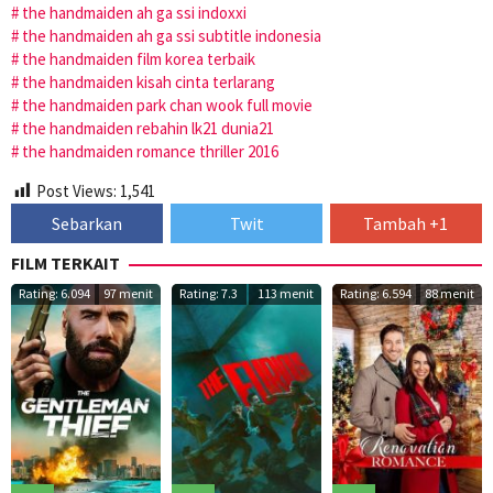
the handmaiden ah ga ssi indoxxi
the handmaiden ah ga ssi subtitle indonesia
the handmaiden film korea terbaik
the handmaiden kisah cinta terlarang
the handmaiden park chan wook full movie
the handmaiden rebahin lk21 dunia21
the handmaiden romance thriller 2016
Post Views:
1,541
Sebarkan
Twit
Tambah +1
FILM TERKAIT
Rating: 6.094
97 menit
Rating: 7.3
113 menit
Rating: 6.594
88 menit