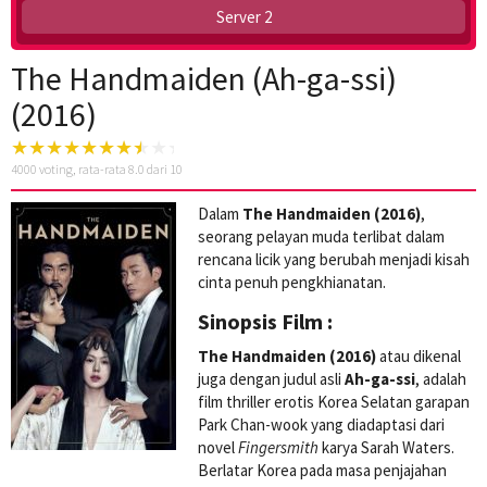
Server 2
The Handmaiden (Ah-ga-ssi)
(2016)
4000
voting, rata-rata
8.0
dari 10
Dalam
The Handmaiden (2016)
,
seorang pelayan muda terlibat dalam
rencana licik yang berubah menjadi kisah
cinta penuh pengkhianatan.
Sinopsis Film :
The Handmaiden (2016)
atau dikenal
juga dengan judul asli
Ah-ga-ssi
, adalah
film thriller erotis Korea Selatan garapan
Park Chan-wook yang diadaptasi dari
novel
Fingersmith
karya Sarah Waters.
Berlatar Korea pada masa penjajahan