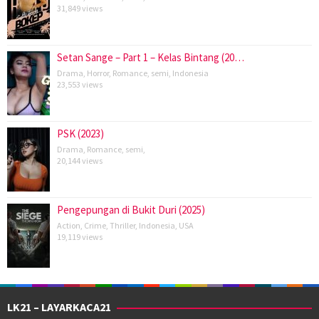
31,849 views
Setan Sange – Part 1 – Kelas Bintang (20…
Drama
,
Horror
,
Romance
,
semi
,
Indonesia
23,553 views
PSK (2023)
Drama
,
Romance
,
semi
,
20,144 views
Pengepungan di Bukit Duri (2025)
Action
,
Crime
,
Thriller
,
Indonesia
,
USA
19,119 views
LK21 – LAYARKACA21