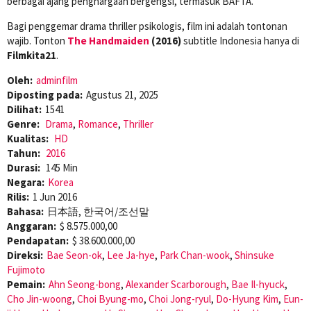
berbagai ajang penghargaan bergengsi, termasuk BAFTA.
Bagi penggemar drama thriller psikologis, film ini adalah tontonan
wajib. Tonton
The Handmaiden
(2016)
subtitle Indonesia hanya di
Filmkita21
.
Oleh:
adminfilm
Diposting pada:
Agustus 21, 2025
Dilihat:
1541
Genre:
Drama
,
Romance
,
Thriller
Kualitas:
HD
Tahun:
2016
Durasi:
145 Min
Negara:
Korea
Rilis:
1 Jun 2016
Bahasa:
日本語, 한국어/조선말
Anggaran:
$ 8.575.000,00
Pendapatan:
$ 38.600.000,00
Direksi:
Bae Seon-ok
,
Lee Ja-hye
,
Park Chan-wook
,
Shinsuke
Fujimoto
Pemain:
Ahn Seong-bong
,
Alexander Scarborough
,
Bae Il-hyuck
,
Cho Jin-woong
,
Choi Byung-mo
,
Choi Jong-ryul
,
Do-Hyung Kim
,
Eun-