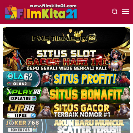
Loncat
ke
konten