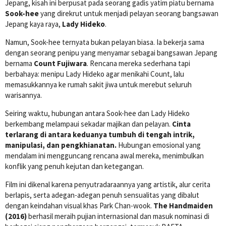
Jepang, kisah ini berpusat pada seorang gadis yatim piatu bernama
Sook-hee
yang direkrut untuk menjadi pelayan seorang bangsawan
Jepang kaya raya,
Lady Hideko
.
Namun, Sook-hee ternyata bukan pelayan biasa. Ia bekerja sama
dengan seorang penipu yang menyamar sebagai bangsawan Jepang
bernama
Count Fujiwara
. Rencana mereka sederhana tapi
berbahaya: menipu Lady Hideko agar menikahi Count, lalu
memasukkannya ke rumah sakit jiwa untuk merebut seluruh
warisannya.
Seiring waktu, hubungan antara Sook-hee dan Lady Hideko
berkembang melampaui sekadar majikan dan pelayan.
Cinta
terlarang di antara keduanya tumbuh di tengah intrik,
manipulasi, dan pengkhianatan.
Hubungan emosional yang
mendalam ini mengguncang rencana awal mereka, menimbulkan
konflik yang penuh kejutan dan ketegangan.
Film ini dikenal karena penyutradaraannya yang artistik, alur cerita
berlapis, serta adegan-adegan penuh sensualitas yang dibalut
dengan keindahan visual khas Park Chan-wook.
The Handmaiden
(2016)
berhasil meraih pujian internasional dan masuk nominasi di