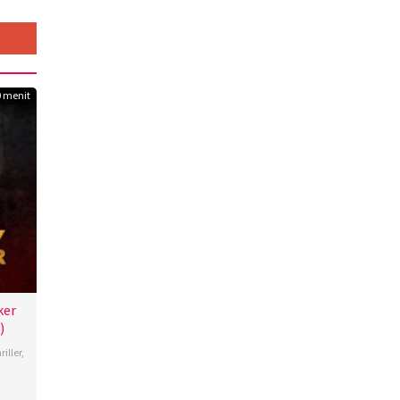
0 menit
ker
)
riller
,