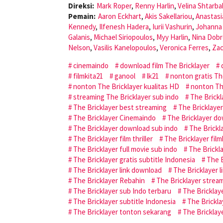
Direksi:
Mark Roper
,
Renny Harlin
,
Velina Shtarb
Pemain:
Aaron Eckhart
,
Akis Sakellariou
,
Anastasi
Kennedy
,
Ilfenesh Hadera
,
Iurii Vashurin
,
Johanna 
Galanis
,
Michael Siriopoulos
,
Myy Harlin
,
Nina Dobr
Nelson
,
Vasilis Kanelopoulos
,
Veronica Ferres
,
Zac
cinemaindo
download film The Bricklayer
filmkita21
ganool
lk21
nonton gratis Th
nonton The Bricklayer kualitas HD
nonton The
streaming The Bricklayer sub indo
The Brickl
The Bricklayer best streaming
The Bricklayer
The Bricklayer Cinemaindo
The Bricklayer d
The Bricklayer download sub indo
The Brickl
The Bricklayer film thriller
The Bricklayer film
The Bricklayer full movie sub indo
The Brickl
The Bricklayer gratis subtitle Indonesia
The B
The Bricklayer link download
The Bricklayer 
The Bricklayer Rebahin
The Bricklayer strea
The Bricklayer sub Indo terbaru
The Bricklay
The Bricklayer subtitle Indonesia
The Brickla
The Bricklayer tonton sekarang
The Bricklay