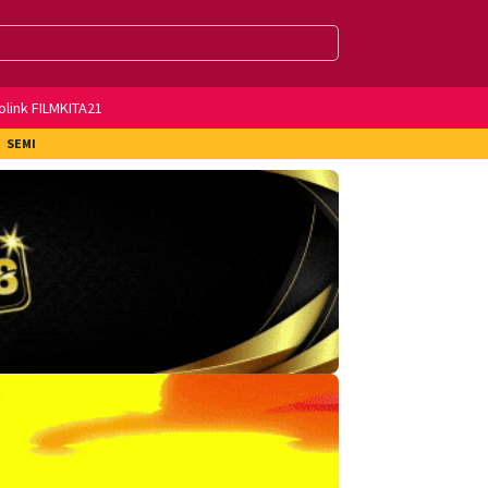
olink FILMKITA21
SEMI