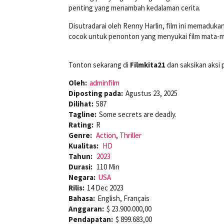
penting yang menambah kedalaman cerita.
Disutradarai oleh Renny Harlin, film ini memadukan
cocok untuk penonton yang menyukai film mata-m
Tonton sekarang di
Filmkita21
dan saksikan aksi 
Oleh:
adminfilm
Diposting pada:
Agustus 23, 2025
Dilihat:
587
Tagline:
Some secrets are deadly.
Rating:
R
Genre:
Action
,
Thriller
Kualitas:
HD
Tahun:
2023
Durasi:
110 Min
Negara:
USA
Rilis:
14 Dec 2023
Bahasa:
English, Français
Anggaran:
$ 23.900.000,00
Pendapatan:
$ 899.683,00