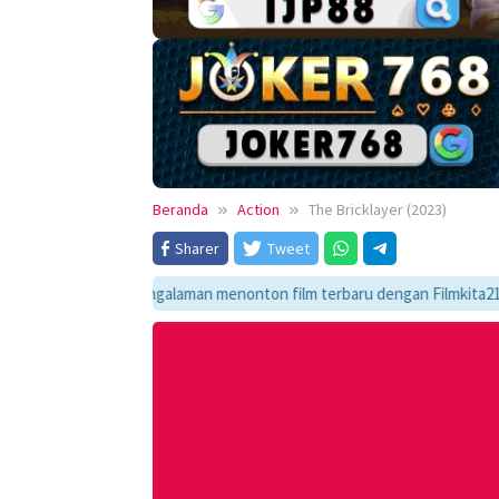
Beranda
Action
The Bricklayer (2023)
Sharer
Tweet
ikmati pengalaman menonton film terbaru dengan Filmkita21! Temukan link