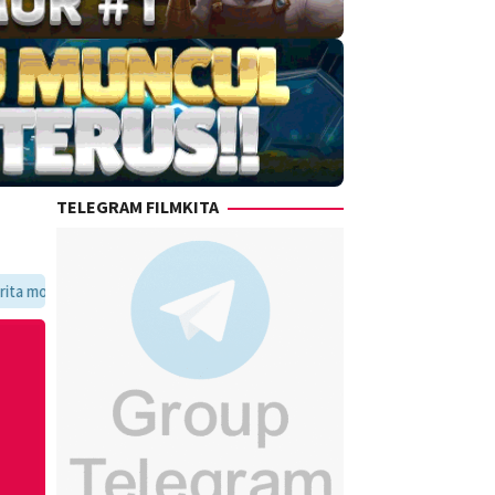
TELEGRAM FILMKITA
voritmu dalam satu tempat yang praktis dan update setiap hari.