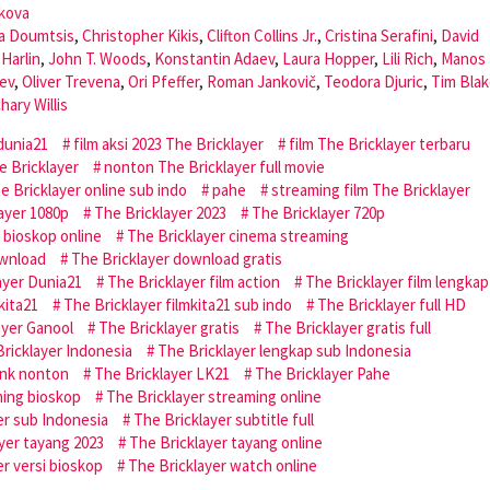
akova
a Doumtsis
,
Christopher Kikis
,
Clifton Collins Jr.
,
Cristina Serafini
,
David
Harlin
,
John T. Woods
,
Konstantin Adaev
,
Laura Hopper
,
Lili Rich
,
Manos
ev
,
Oliver Trevena
,
Ori Pfeffer
,
Roman Jankovič
,
Teodora Djuric
,
Tim Bla
hary Willis
dunia21
film aksi 2023 The Bricklayer
film The Bricklayer terbaru
e Bricklayer
nonton The Bricklayer full movie
 Bricklayer online sub indo
pahe
streaming film The Bricklayer
ayer 1080p
The Bricklayer 2023
The Bricklayer 720p
 bioskop online
The Bricklayer cinema streaming
ownload
The Bricklayer download gratis
ayer Dunia21
The Bricklayer film action
The Bricklayer film lengkap
kita21
The Bricklayer filmkita21 sub indo
The Bricklayer full HD
ayer Ganool
The Bricklayer gratis
The Bricklayer gratis full
ricklayer Indonesia
The Bricklayer lengkap sub Indonesia
link nonton
The Bricklayer LK21
The Bricklayer Pahe
ming bioskop
The Bricklayer streaming online
er sub Indonesia
The Bricklayer subtitle full
yer tayang 2023
The Bricklayer tayang online
er versi bioskop
The Bricklayer watch online