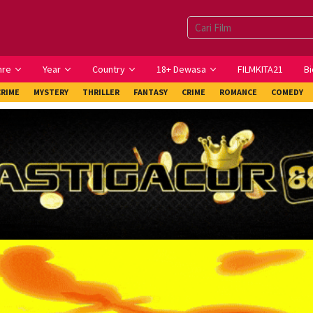
nre
Year
Country
18+ Dewasa
FILMKITA21
Bi
CRIME
MYSTERY
THRILLER
FANTASY
CRIME
ROMANCE
COMEDY