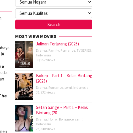
n
MOST VIEW MOVIES
Jalinan Terlarang (2025)
ahaya
Drama
,
Family
,
Romance
,
TV SERIES
,
CIA
Indonesia
38,952 views
he
mata
Bokep – Part 1 – Kelas Bintang
wan
(2023)
Drama
,
Romance
,
semi
,
Indonesia
31,832 views
The
Setan Sange – Part 1 – Kelas
Bintang (20…
Drama
,
Horror
,
Romance
,
semi
,
Indonesia
23,540 views
emen