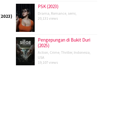
PSK (2023)
Drama
,
Romance
,
semi
,
(2023)
20,131 views
Pengepungan di Bukit Duri
(2025)
Action
,
Crime
,
Thriller
,
Indonesia
,
USA
19,107 views