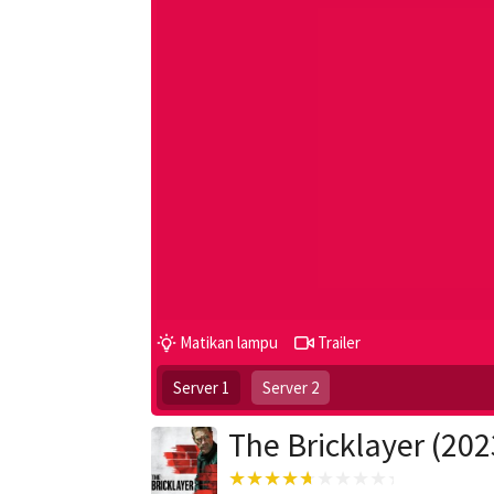
Matikan lampu
Trailer
Server 1
Server 2
The Bricklayer (202