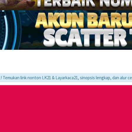
 nonton LK21 & Layarkaca21, sinopsis lengkap, dan alur cerita movie fa