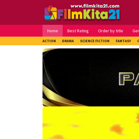
Loncat
ke
konten
Home
Best Rating
Order by title
Ge
ACTION
DRAMA
SCIENCE FICTION
FANTASY