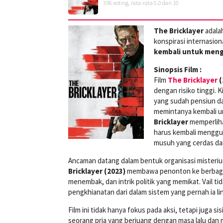
336
voting, rata-rata
5.0
dari 10
The Bricklayer
adala
konspirasi internasion
kembali untuk meng
Sinopsis Film :
Film
The Bricklayer
(
dengan risiko tinggi. 
yang sudah pensiun da
memintanya kembali u
Bricklayer
memperliha
harus kembali mengg
musuh yang cerdas da
Ancaman datang dalam bentuk organisasi mister
Bricklayer (2023)
membawa penonton ke berbagai
menembak, dan intrik politik yang memikat. Vail t
pengkhianatan dari dalam sistem yang pernah ia li
Film ini tidak hanya fokus pada aksi, tetapi juga s
seorang pria yang berjuang dengan masa lalu dan