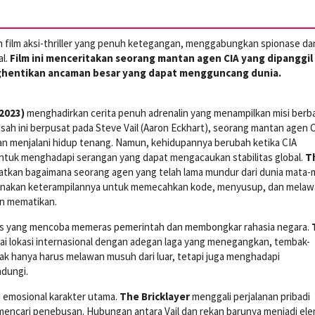
h film aksi-thriller yang penuh ketegangan, menggabungkan spionase da
al.
Film ini menceritakan seorang mantan agen CIA yang dipanggil
hentikan ancaman besar yang dapat mengguncang dunia.
2023)
menghadirkan cerita penuh adrenalin yang menampilkan misi berb
Kisah ini berpusat pada Steve Vail (Aaron Eckhart), seorang mantan agen 
n menjalani hidup tenang. Namun, kehidupannya berubah ketika CIA
ntuk menghadapi serangan yang dapat mengacaukan stabilitas global.
T
tkan bagaimana seorang agen yang telah lama mundur dari dunia mata-
unakan keterampilannya untuk memecahkan kode, menyusup, dan mela
n mematikan.
ius yang mencoba memeras pemerintah dan membongkar rahasia negara.
 lokasi internasional dengan adegan laga yang menegangkan, tembak-
idak hanya harus melawan musuh dari luar, tetapi juga menghadapi
ndungi.
isi emosional karakter utama.
The Bricklayer
menggali perjalanan pribadi
 mencari penebusan. Hubungan antara Vail dan rekan barunya menjadi el