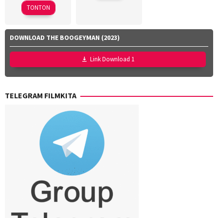
2026
Lubis
,
TONTON
Hollynov
Renafia
,
Mutia
DOWNLOAD THE BOOGEYMAN (2023)
Effendi
,
Nurul
Link Download 1
Ravika
TELEGRAM FILMKITA