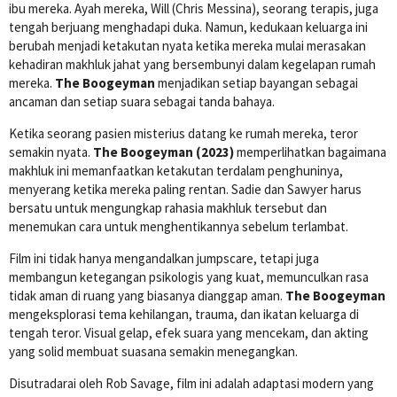
ibu mereka. Ayah mereka, Will (Chris Messina), seorang terapis, juga
tengah berjuang menghadapi duka. Namun, kedukaan keluarga ini
berubah menjadi ketakutan nyata ketika mereka mulai merasakan
kehadiran makhluk jahat yang bersembunyi dalam kegelapan rumah
mereka.
The Boogeyman
menjadikan setiap bayangan sebagai
ancaman dan setiap suara sebagai tanda bahaya.
Ketika seorang pasien misterius datang ke rumah mereka, teror
semakin nyata.
The Boogeyman (2023)
memperlihatkan bagaimana
makhluk ini memanfaatkan ketakutan terdalam penghuninya,
menyerang ketika mereka paling rentan. Sadie dan Sawyer harus
bersatu untuk mengungkap rahasia makhluk tersebut dan
menemukan cara untuk menghentikannya sebelum terlambat.
Film ini tidak hanya mengandalkan jumpscare, tetapi juga
membangun ketegangan psikologis yang kuat, memunculkan rasa
tidak aman di ruang yang biasanya dianggap aman.
The Boogeyman
mengeksplorasi tema kehilangan, trauma, dan ikatan keluarga di
tengah teror. Visual gelap, efek suara yang mencekam, dan akting
yang solid membuat suasana semakin menegangkan.
Disutradarai oleh Rob Savage, film ini adalah adaptasi modern yang