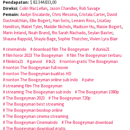
Pendapatan:
$ 82.344.833,00
Direksi:
Colin MacLellan
,
Jason Chandler
,
Rob Savage
Pemain:
Aadyn Encalarde
,
Chris Messina
,
Cristala Carter
,
David
Dastmalchian
,
Ellie Bogert
,
Han Soto
,
Leeann Ross
,
LisaGay
Hamilton
,
Mabel Tyler
,
Maddie Nichols
,
Madison Hu
,
Maisie Bogert
,
Marin Ireland
,
Noah Brand
,
Rio Sarah Machado
,
Seylan Baxter
,
Shauna Rappold
,
Shayla Bagir
,
Sophie Thatcher
,
Vivien Lyra Blair
cinemaindo
download film The Boogeyman
dunia21
film horor 2023 The Boogeyman
film The Boogeyman terbaru
filmkita21
ganool
lk21
nonton gratis The Boogeyman
nonton The Boogeyman full movie
nonton The Boogeyman kualitas HD
nonton The Boogeyman online sub indo
pahe
streaming film The Boogeyman
streaming The Boogeyman sub indo
The Boogeyman 1080p
The Boogeyman 2023
The Boogeyman 720p
The Boogeyman best streaming
The Boogeyman bioskop online
The Boogeyman cinema streaming
The Boogeyman Cinemaindo
The Boogeyman download
The Boogeyman download gratis