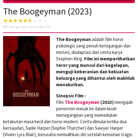
The Boogeyman (2023)
967
voting, rata-rata
6.0
dari 10
The Boogeyman
adalah film horor
psikologis yang penuh ketegangan dan
misteri, diadaptasi dari cerita karya
Stephen King.
Film ini memperlihatkan
teror yang muncul dari kegelapan,
menguji keberanian dan kekuatan
keluarga yang dihantui oleh makhluk
menakutkan.
Sinopsis Film :
Film
The Boogeyman
(2023)
mengajak
penonton masuk ke dalam kisah
menegangkan yang memadukan
ketakutan masa kecil dan horor modern. Cerita dimulai ketika dua
bersaudari, Sadie Harper (Sophie Thatcher) dan Sawyer Harper
(Vivien Lyra Blair), berusaha memulihkan diri setelah kematian tragis