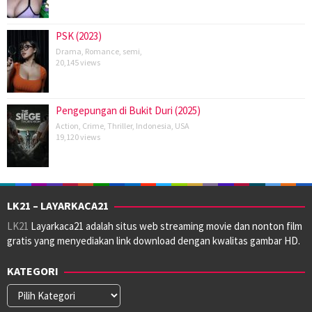
PSK (2023)
Drama
,
Romance
,
semi
,
20,145 views
Pengepungan di Bukit Duri (2025)
Action
,
Crime
,
Thriller
,
Indonesia
,
USA
19,120 views
LK21 – LAYARKACA21
LK21
Layarkaca21 adalah situs web streaming movie dan nonton film
gratis yang menyediakan link download dengan kwalitas gambar HD.
KATEGORI
Kategori