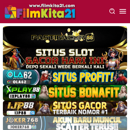
Loncat
ke
konten