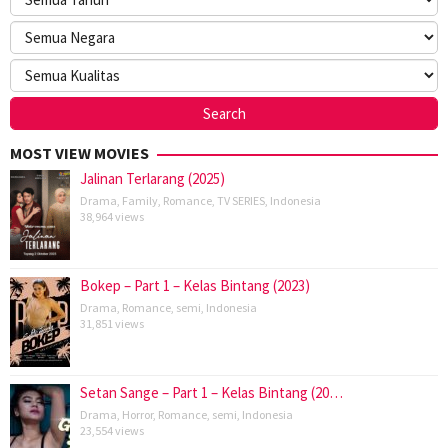
MOST VIEW MOVIES
Jalinan Terlarang (2025)
Drama
,
Family
,
Romance
,
TV SERIES
,
Indonesia
38,964 views
Bokep – Part 1 – Kelas Bintang (2023)
Drama
,
Romance
,
semi
,
Indonesia
31,851 views
Setan Sange – Part 1 – Kelas Bintang (20…
Drama
,
Horror
,
Romance
,
semi
,
Indonesia
23,554 views