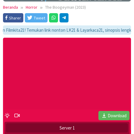
Beranda
Horror
The Boogeyman (2023)
Sharer
Tweet
kita21! Temukan link nonton LK21 & Layarkaca21, sinopsis lengkap, dan 
Download
Server 1