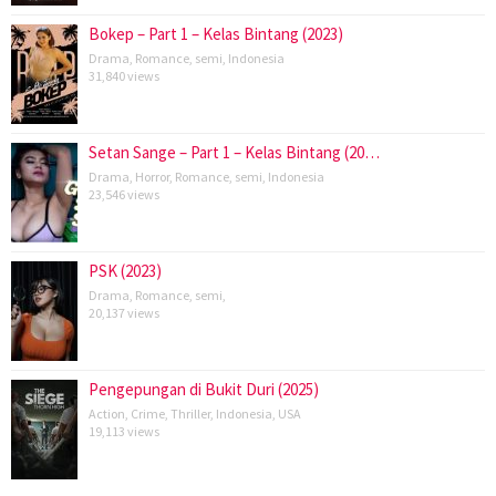
Bokep – Part 1 – Kelas Bintang (2023)
Drama
,
Romance
,
semi
,
Indonesia
31,840 views
Setan Sange – Part 1 – Kelas Bintang (20…
Drama
,
Horror
,
Romance
,
semi
,
Indonesia
23,546 views
PSK (2023)
Drama
,
Romance
,
semi
,
20,137 views
Pengepungan di Bukit Duri (2025)
Action
,
Crime
,
Thriller
,
Indonesia
,
USA
19,113 views