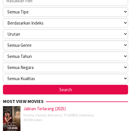
MOST VIEW MOVIES
Jalinan Terlarang (2025)
Drama
,
Family
,
Romance
,
TV SERIES
,
Indonesia
38,956 views