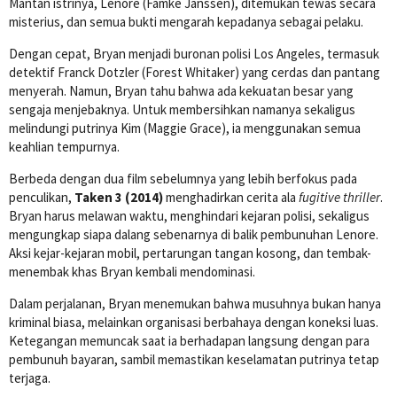
Mantan istrinya, Lenore (Famke Janssen), ditemukan tewas secara
misterius, dan semua bukti mengarah kepadanya sebagai pelaku.
Dengan cepat, Bryan menjadi buronan polisi Los Angeles, termasuk
detektif Franck Dotzler (Forest Whitaker) yang cerdas dan pantang
menyerah. Namun, Bryan tahu bahwa ada kekuatan besar yang
sengaja menjebaknya. Untuk membersihkan namanya sekaligus
melindungi putrinya Kim (Maggie Grace), ia menggunakan semua
keahlian tempurnya.
Berbeda dengan dua film sebelumnya yang lebih berfokus pada
penculikan,
Taken 3 (2014)
menghadirkan cerita ala
fugitive thriller
.
Bryan harus melawan waktu, menghindari kejaran polisi, sekaligus
mengungkap siapa dalang sebenarnya di balik pembunuhan Lenore.
Aksi kejar-kejaran mobil, pertarungan tangan kosong, dan tembak-
menembak khas Bryan kembali mendominasi.
Dalam perjalanan, Bryan menemukan bahwa musuhnya bukan hanya
kriminal biasa, melainkan organisasi berbahaya dengan koneksi luas.
Ketegangan memuncak saat ia berhadapan langsung dengan para
pembunuh bayaran, sambil memastikan keselamatan putrinya tetap
terjaga.