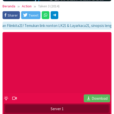
Beranda
Action
Taken 3 (2014)
Sharer
Tweet
mkita21! Temukan link nonton LK21 & Layarkaca21, sinopsis lengkap, dan
Download
Server 1