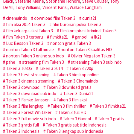
Black
,
Stefanie Kleine
,
Stephanie Honoré
,
Steve Coulter
,
Tony
DeMil
,
Tony Williams
,
Vincent Parisi
,
Wallace Langham
cinemaindo
download film Taken 3
dunia21
film aksi 2014 Taken 3
film buronan polisi Taken 3
film keluarga aksi Taken 3
film konspirasi kriminal Taken 3
film Taken 3 terbaru
filmkita21
ganool
lk21
Luc Besson Taken 3
nonton gratis Taken 3
nonton Taken 3 full movie
nonton Taken 3 kualitas HD
nonton Taken 3 online sub indo
Olivier Megaton Taken 3
pahe
streaming film Taken 3
streaming Taken 3 sub indo
Taken 3 1080p
Taken 3 2014
Taken 3 720p
Taken 3 best streaming
Taken 3 bioskop online
Taken 3 cinema streaming
Taken 3 Cinemaindo
Taken 3 download
Taken 3 download gratis
Taken 3 download sub indo
Taken 3 Dunia21
Taken 3 Famke Janssen
Taken 3 film aksi
Taken 3 film lengkap
Taken 3 film thriller
Taken 3 filmkita21
Taken 3 Forest Whitaker
Taken 3 full HD
Taken 3 full movie sub indo
Taken 3 Ganool
Taken 3 gratis
Taken 3 gratis full
Taken 3 gratis subtitle Indonesia
Taken 3 Indonesia
Taken 3 lengkap sub Indonesia