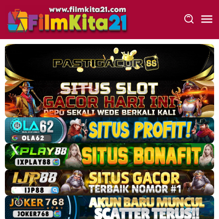
Loncat
ke
konten