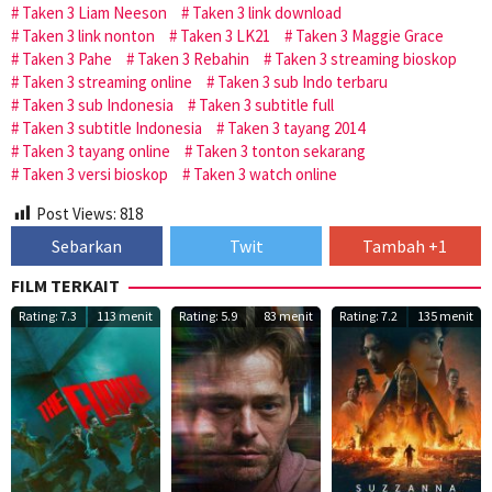
Taken 3 Liam Neeson
Taken 3 link download
Taken 3 link nonton
Taken 3 LK21
Taken 3 Maggie Grace
Taken 3 Pahe
Taken 3 Rebahin
Taken 3 streaming bioskop
Taken 3 streaming online
Taken 3 sub Indo terbaru
Taken 3 sub Indonesia
Taken 3 subtitle full
Taken 3 subtitle Indonesia
Taken 3 tayang 2014
Taken 3 tayang online
Taken 3 tonton sekarang
Taken 3 versi bioskop
Taken 3 watch online
Post Views:
818
Sebarkan
Twit
Tambah +1
FILM TERKAIT
Rating: 7.3
113 menit
Rating: 5.9
83 menit
Rating: 7.2
135 menit