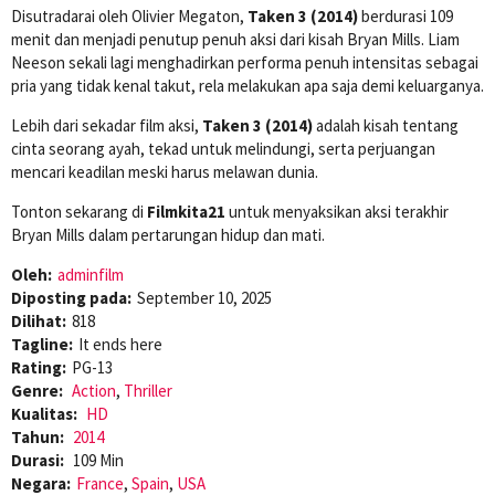
Disutradarai oleh Olivier Megaton,
Taken 3 (2014)
berdurasi 109
menit dan menjadi penutup penuh aksi dari kisah Bryan Mills. Liam
Neeson sekali lagi menghadirkan performa penuh intensitas sebagai
pria yang tidak kenal takut, rela melakukan apa saja demi keluarganya.
Lebih dari sekadar film aksi,
Taken 3 (2014)
adalah kisah tentang
cinta seorang ayah, tekad untuk melindungi, serta perjuangan
mencari keadilan meski harus melawan dunia.
Tonton sekarang di
Filmkita21
untuk menyaksikan aksi terakhir
Bryan Mills dalam pertarungan hidup dan mati.
Oleh:
adminfilm
Diposting pada:
September 10, 2025
Dilihat:
818
Tagline:
It ends here
Rating:
PG-13
Genre:
Action
,
Thriller
Kualitas:
HD
Tahun:
2014
Durasi:
109 Min
Negara:
France
,
Spain
,
USA