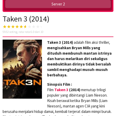
Server 2
Taken 3 (2014)
5932
voting, rata-rata
6.0
dari 10
Taken 3 (2014)
adalah film aksi thriller,
mengisahkan Bryan Mills yang
dituduh membunuh mantan istrinya
dan harus melarikan diri sekaligus
membuktikan dirinya tidak bersalah
sambil menghadapi musuh-musuh
berbahaya.
Sinopsis Film :
Film
Taken 3
(2014)
menutup trilogi
populer yang dibintangi Liam Neeson.
Kisah berawal ketika Bryan Mills (Liam
Neeson), mantan agen CIA yang kini
berusaha menjalani hidup damai, kembali terjerat dalam mimpi buruk.