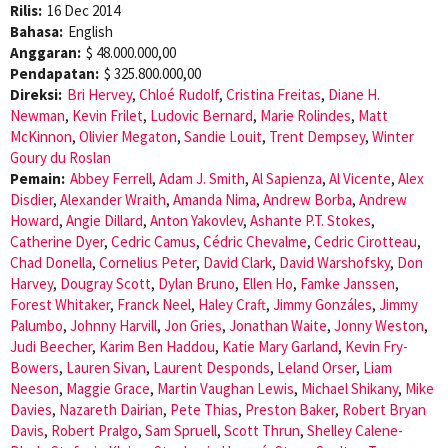
Rilis:
16 Dec 2014
Bahasa:
English
Anggaran:
$ 48.000.000,00
Pendapatan:
$ 325.800.000,00
Direksi:
Bri Hervey
,
Chloé Rudolf
,
Cristina Freitas
,
Diane H.
Newman
,
Kevin Frilet
,
Ludovic Bernard
,
Marie Rolindes
,
Matt
McKinnon
,
Olivier Megaton
,
Sandie Louit
,
Trent Dempsey
,
Winter
Goury du Roslan
Pemain:
Abbey Ferrell
,
Adam J. Smith
,
Al Sapienza
,
Al Vicente
,
Alex
Disdier
,
Alexander Wraith
,
Amanda Nima
,
Andrew Borba
,
Andrew
Howard
,
Angie Dillard
,
Anton Yakovlev
,
Ashante P.T. Stokes
,
Catherine Dyer
,
Cedric Camus
,
Cédric Chevalme
,
Cedric Cirotteau
,
Chad Donella
,
Cornelius Peter
,
David Clark
,
David Warshofsky
,
Don
Harvey
,
Dougray Scott
,
Dylan Bruno
,
Ellen Ho
,
Famke Janssen
,
Forest Whitaker
,
Franck Neel
,
Haley Craft
,
Jimmy Gonzáles
,
Jimmy
Palumbo
,
Johnny Harvill
,
Jon Gries
,
Jonathan Waite
,
Jonny Weston
,
Judi Beecher
,
Karim Ben Haddou
,
Katie Mary Garland
,
Kevin Fry-
Bowers
,
Lauren Sivan
,
Laurent Desponds
,
Leland Orser
,
Liam
Neeson
,
Maggie Grace
,
Martin Vaughan Lewis
,
Michael Shikany
,
Mike
Davies
,
Nazareth Dairian
,
Pete Thias
,
Preston Baker
,
Robert Bryan
Davis
,
Robert Pralgo
,
Sam Spruell
,
Scott Thrun
,
Shelley Calene-