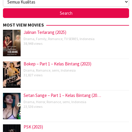
MOST VIEW MOVIES
Jalinan Terlarang (2025)
Drama
,
Family
,
Romance
,
TV SERIES
,
Indonesia
38,948 views
Bokep – Part 1 – Kelas Bintang (2023)
Drama
,
Romance
,
semi
,
Indonesia
31,827 views
Setan Sange – Part 1 – Kelas Bintang (20…
Drama
,
Horror
,
Romance
,
semi
,
Indonesia
23,536 views
PSK (2023)