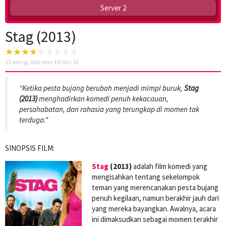
Server 2
Stag (2013)
23
voting, rata-rata
4.0
dari 10
“Ketika pesta bujang berubah menjadi mimpi buruk,
Stag
(2013)
menghadirkan komedi penuh kekacauan,
persahabatan, dan rahasia yang terungkap di momen tak
terduga.”
SINOPSIS FILM:
Stag
(2013)
adalah film komedi yang
mengisahkan tentang sekelompok
teman yang merencanakan pesta bujang
penuh kegilaan, namun berakhir jauh dari
yang mereka bayangkan. Awalnya, acara
ini dimaksudkan sebagai momen terakhir