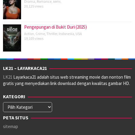
Drama
,
Romance
,
semi
,
20,125 views
Pengepungan di Bukit Duri (2025)
Action
,
Crime
,
Thriller
,
Indonesia
,
USA
19,105 views
LK21 – LAYARKACA21
LK21
Layarkaca21 adalah situs web streaming movie dan nonton film
gratis yang menyediakan link download dengan kwalitas gambar HD.
KATEGORI
Kategori
PETA SITUS
sitemap