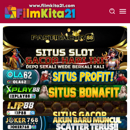
Loncat
ke
konten