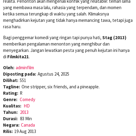
realita. Penonton akan mengenali konflik yang relatable: teman lama
yang membawa masa lalu, rahasia yang terpendam, dan momen
ketika semua terungkap di waktu yang salah. Klimaksnya
menghadirkan kejutan yang tidak hanya memancing tawa, tetapi juga
rasa haru.
Bagi penggemar komedi yang ringan tapi punya hati,
Stag (2013)
memberikan pengalaman menonton yang menghibur dan
menyegarkan. Jangan lewatkan pesta yang penuh kejutan ini hanya
di
Filmkita21
.
Oleh:
adminfilm
Diposting pada:
Agustus 24, 2025
Dilihat:
551
Tagline:
One stripper, six friends, and a pineapple.
Rating:
R
Genre:
Comedy
Kualitas:
HD
Tahun:
2013
Durasi:
83 Min
Negara:
Canada
Rilis:
19 Aug 2013