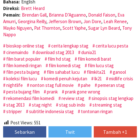
Bahasa:
English
Direksi:
Brett Heard
Pemain:
Brendan Gall
,
Brianna D’Aguanno
,
Donald Faison
,
Eva
Amurri
,
Georgina Reilly
,
Jefferson Brown
,
Jon Dore
,
Leah Renee
,
Mayko Nguyen
,
Pat Thornton
,
Scott Yaphe
,
Sugar Lyn Beard
,
Tony
Nappo
bioskop online stag
cerita lengkap stag
cerita lucu pesta
cinemaindo
download stag 2013
dunia21
film barat populer
film hd stag
film komedi barat
film komedi ringan
film komedi stag
film lucu stag
film pesta bujang
film sahabat lucu
filmkita21
ganool
koleksi film lucu
komedi penuh kejutan
lk21
midlife crisis
nightlife
nonton stag full movie
pahe
pemeran stag
pesta bujang film
prank
prank gone wrong
rekomendasi film komedi
review stag
sinopsis stag lengkap
stag 2013
stag night
stag sub indo
streaming stag
stripper
subtitle indonesia stag
tontonan ringan
Post Views:
551
Sebarkan
Twit
Tambah +1