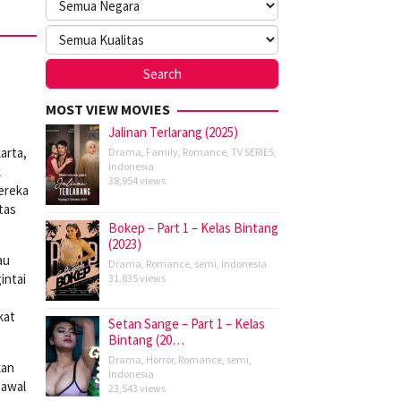
MOST VIEW MOVIES
Jalinan Terlarang (2025)
arta,
Drama
,
Family
,
Romance
,
TV SERIES
,
Indonesia
k
38,954 views
ereka
tas
Bokep – Part 1 – Kelas Bintang
(2023)
au
Drama
,
Romance
,
semi
,
Indonesia
intai
31,835 views
kat
Setan Sange – Part 1 – Kelas
Bintang (20…
Drama
,
Horror
,
Romance
,
semi
,
kan
Indonesia
 awal
23,543 views