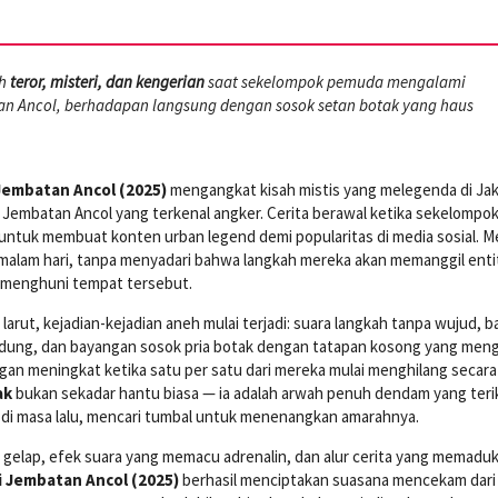
uh
teror, misteri, dan kengerian
saat sekelompok pemuda mengalami
an Ancol, berhadapan langsung dengan sosok setan botak yang haus
Jembatan Ancol (2025)
mengangkat kisah mistis yang melegenda di Jak
Jembatan Ancol yang terkenal angker. Cerita berawal ketika sekelompo
ntuk membuat konten urban legend demi popularitas di media sosial. M
 malam hari, tanpa menyadari bahwa langkah mereka akan memanggil enti
a menghuni tempat tersebut.
larut, kejadian-kejadian aneh mulai terjadi: suara langkah tanpa wujud, b
idung, dan bayangan sosok pria botak dengan tatapan kosong yang meng
gan meningkat ketika satu per satu dari mereka mulai menghilang secara
ak
bukan sekadar hantu biasa — ia adalah arwah penuh dendam yang teri
 di masa lalu, mencari tumbal untuk menenangkan amarahnya.
gelap, efek suara yang memacu adrenalin, dan alur cerita yang memadu
i Jembatan Ancol (2025)
berhasil menciptakan suasana mencekam dari