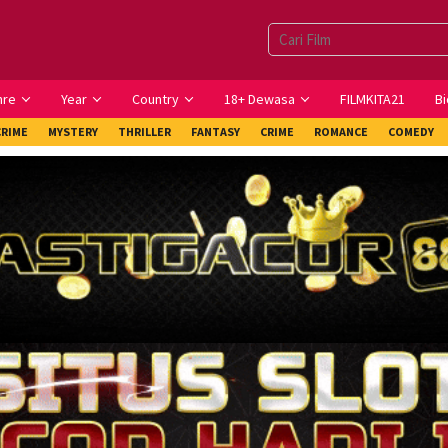
nre
Year
Country
18+ Dewasa
FILMKITA21
Bi
CRIME
MYSTERY
THRILLER
FANTASY
CRIME
ROMANCE
COMEDY