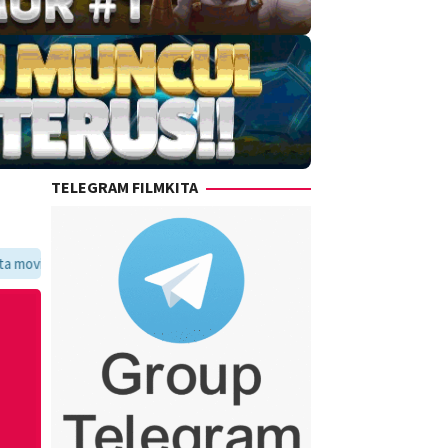
TELEGRAM FILMKITA
oritmu dalam satu tempat yang praktis dan update setiap hari.