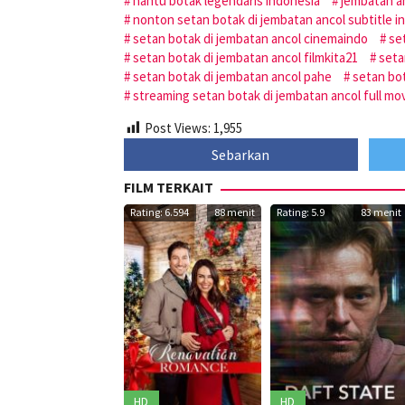
hantu botak legendaris indonesia
jembatan a
nonton setan botak di jembatan ancol subtitle i
setan botak di jembatan ancol cinemaindo
se
setan botak di jembatan ancol filmkita21
seta
setan botak di jembatan ancol pahe
setan bo
streaming setan botak di jembatan ancol full mo
Post Views:
1,955
Sebarkan
FILM TERKAIT
Rating: 6.594
88 menit
Rating: 5.9
83 menit
HD
HD