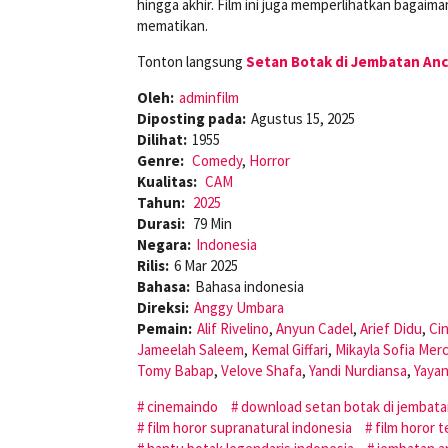
hingga akhir. Film ini juga memperlihatkan bagai
mematikan.
Tonton langsung
Setan Botak di Jembatan Anc
Oleh:
adminfilm
Diposting pada:
Agustus 15, 2025
Dilihat:
1955
Genre:
Comedy
,
Horror
Kualitas:
CAM
Tahun:
2025
Durasi:
79 Min
Negara:
Indonesia
Rilis:
6 Mar 2025
Bahasa:
Bahasa indonesia
Direksi:
Anggy Umbara
Pemain:
Alif Rivelino
,
Anyun Cadel
,
Arief Didu
,
Ci
Jameelah Saleem
,
Kemal Giffari
,
Mikayla Sofia Mer
Tomy Babap
,
Velove Shafa
,
Yandi Nurdiansa
,
Yayan
cinemaindo
download setan botak di jembata
film horor supranatural indonesia
film horor 