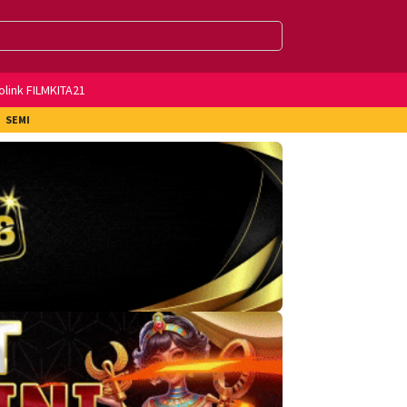
olink FILMKITA21
SEMI