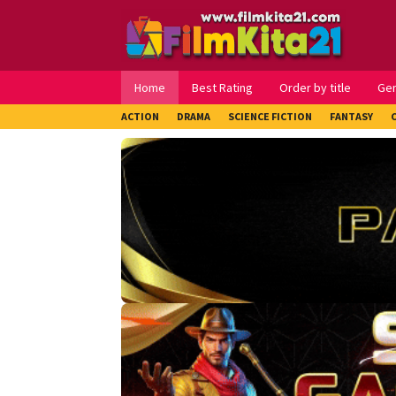
Loncat
ke
konten
Home
Best Rating
Order by title
Ge
ACTION
DRAMA
SCIENCE FICTION
FANTASY