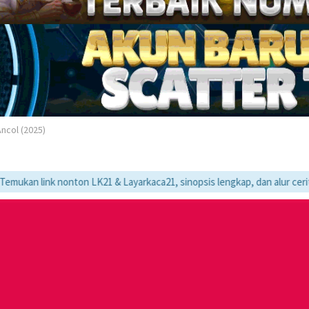
ncol (2025)
nonton LK21 & Layarkaca21, sinopsis lengkap, dan alur cerita movie fav