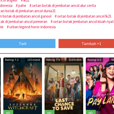
ncol angker
lk21
ndonesia
pahe
setan botak di jembatan ancol alur cerita
tan botak di jembatan ancol dunia21
n botak di jembatan ancol ganool
setan botak di jembatan ancol lk21
tak di jembatan ancol pemeran
setan botak jembatan ancol kisah nyat
vie
urban legend horor indonesia
Twit
Tambah +1
Rating: 7.2
135 menit
Rating: 7.9
116 menit
Rating: 6.5
9
HD
HD
HD