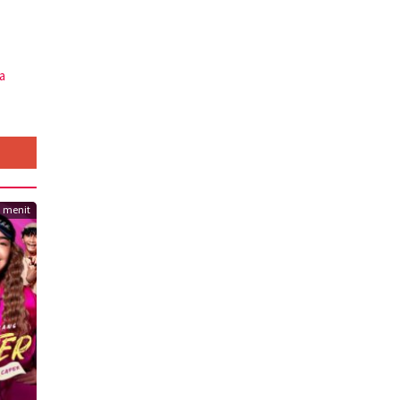
a
3 menit