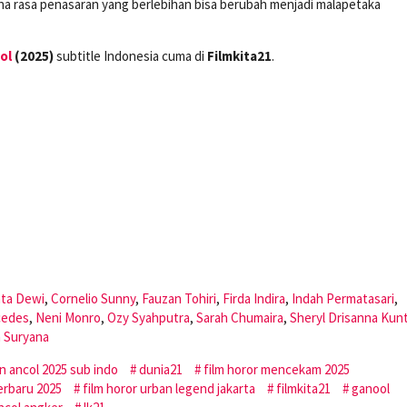
mana rasa penasaran yang berlebihan bisa berubah menjadi malapetaka
ol
(2025)
subtitle Indonesia cuma di
Filmkita21
.
nta Dewi
,
Cornelio Sunny
,
Fauzan Tohiri
,
Firda Indira
,
Indah Permatasari
,
cedes
,
Neni Monro
,
Ozy Syahputra
,
Sarah Chumaira
,
Sheryl Drisanna Kun
 Suryana
n ancol 2025 sub indo
dunia21
film horor mencekam 2025
terbaru 2025
film horor urban legend jakarta
filmkita21
ganool