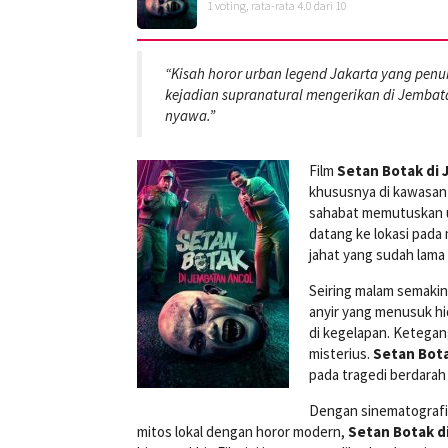
1
voting, rata-rata
4.0
dari 10
“Kisah horor urban legend Jakarta yang pen
kejadian supranatural mengerikan di Jembat
nyawa.”
Film
Setan Botak di 
khususnya di kawasan 
sahabat memutuskan u
datang ke lokasi pada
jahat yang sudah lam
Seiring malam semakin 
anyir yang menusuk h
di kegelapan. Ketegan
misterius.
Setan Bot
pada tragedi berdarah
Dengan sinematografi 
mitos lokal dengan horor modern,
Setan Botak d