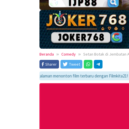
Beranda
Comedy
Setan Botak di Jembatan A
Sharer
Tweet
kmati pengalaman menonton film terbaru dengan Filmkita21! Temukan link 