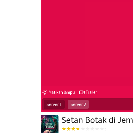
Matikan lampu
Trailer
Server 1
Server 2
Setan Botak di Jem