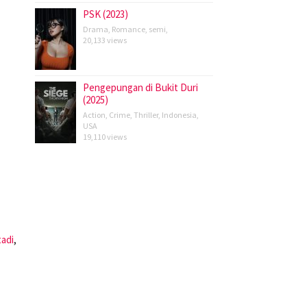
PSK (2023)
Drama
,
Romance
,
semi
,
20,133 views
Pengepungan di Bukit Duri
(2025)
Action
,
Crime
,
Thriller
,
Indonesia
,
USA
19,110 views
tadi
,