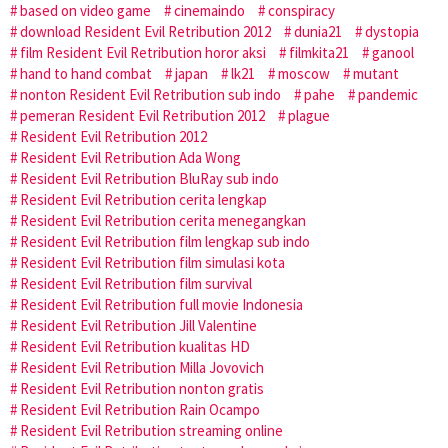
based on video game
cinemaindo
conspiracy
download Resident Evil Retribution 2012
dunia21
dystopia
film Resident Evil Retribution horor aksi
filmkita21
ganool
hand to hand combat
japan
lk21
moscow
mutant
nonton Resident Evil Retribution sub indo
pahe
pandemic
pemeran Resident Evil Retribution 2012
plague
Resident Evil Retribution 2012
Resident Evil Retribution Ada Wong
Resident Evil Retribution BluRay sub indo
Resident Evil Retribution cerita lengkap
Resident Evil Retribution cerita menegangkan
Resident Evil Retribution film lengkap sub indo
Resident Evil Retribution film simulasi kota
Resident Evil Retribution film survival
Resident Evil Retribution full movie Indonesia
Resident Evil Retribution Jill Valentine
Resident Evil Retribution kualitas HD
Resident Evil Retribution Milla Jovovich
Resident Evil Retribution nonton gratis
Resident Evil Retribution Rain Ocampo
Resident Evil Retribution streaming online