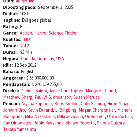
Oleh:
adminfilm
Diposting pada:
September 3, 2025
Dilihat:
1081
Tagline:
Evil goes global
Rating:
R
Genre:
Action
,
Horror
,
Science Fiction
Kualitas:
HD
Tahun:
2012
Durasi:
95 Min
Negara:
Canada
,
Germany
,
USA
Rilis:
12 Sep 2012
Bahasa:
English
Anggaran:
$ 65.000.000,00
Pendapatan:
$ 240.159.255,00
Direksi:
Daniela Saioni
,
Jamie Christopher
,
Margaret Tanod
,
Matthew Sharp
,
Paul W. S. Anderson
,
Susan Marucci
Pemain:
Aryana Engineer
,
Boris Kodjoe
,
Colin Salmon
,
Hiroo Minami
,
Johann Urb
,
Kevin Durand
,
Li Bingbing
,
Megan Charpentier
,
Michelle
Rodriguez
,
Mika Nakashima
,
Milla Jovovich
,
Oded Fehr
,
Ofilio Portillo
,
Ray Olubowale
,
Robin Kasyanov
,
Shawn Roberts
,
Sienna Guillory
,
Takato Yamashita