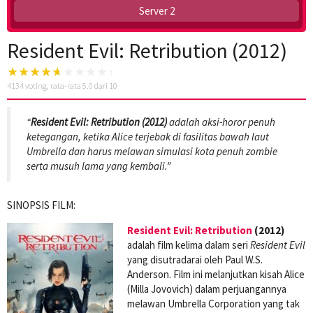
Server 2
Resident Evil: Retribution (2012)
4134
voting, rata-rata
5.0
dari 10
“
Resident Evil: Retribution (2012)
adalah aksi-horor penuh
ketegangan, ketika Alice terjebak di fasilitas bawah laut
Umbrella dan harus melawan simulasi kota penuh zombie
serta musuh lama yang kembali.”
SINOPSIS FILM:
Resident Evil: Retribution
(2012)
adalah film kelima dalam seri
Resident Evil
yang disutradarai oleh Paul W.S.
Anderson. Film ini melanjutkan kisah Alice
(Milla Jovovich) dalam perjuangannya
melawan Umbrella Corporation yang tak