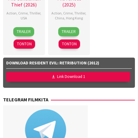
Thief (2026)
(2025)
Action
,
Crime
,
Thriller
,
Action
,
Crime
,
Thriller
,
USA
China
,
Hong Kong
31
Randall
10
Kenji
TRAILER
TRAILER
Jul
Emmett
Jun
Tanigaki
,
2026
2026
Kensuke
TONTON
TONTON
Sonomura
DOWNLOAD RESIDENT EVIL: RETRIBUTION (2012)
Link Download 1
TELEGRAM FILMKITA