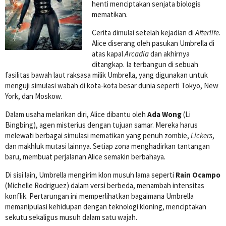
henti menciptakan senjata biologis
mematikan.
Cerita dimulai setelah kejadian di
Afterlife
.
Alice diserang oleh pasukan Umbrella di
atas kapal
Arcadia
dan akhirnya
ditangkap. Ia terbangun di sebuah
fasilitas bawah laut raksasa milik Umbrella, yang digunakan untuk
menguji simulasi wabah di kota-kota besar dunia seperti Tokyo, New
York, dan Moskow.
Dalam usaha melarikan diri, Alice dibantu oleh
Ada Wong
(Li
Bingbing), agen misterius dengan tujuan samar. Mereka harus
melewati berbagai simulasi mematikan yang penuh zombie,
Lickers
,
dan makhluk mutasi lainnya. Setiap zona menghadirkan tantangan
baru, membuat perjalanan Alice semakin berbahaya.
Di sisi lain, Umbrella mengirim klon musuh lama seperti
Rain Ocampo
(Michelle Rodriguez) dalam versi berbeda, menambah intensitas
konflik. Pertarungan ini memperlihatkan bagaimana Umbrella
memanipulasi kehidupan dengan teknologi kloning, menciptakan
sekutu sekaligus musuh dalam satu wajah.