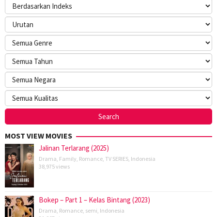
MOST VIEW MOVIES
Jalinan Terlarang (2025)
Drama
,
Family
,
Romance
,
TV SERIES
,
Indonesia
38,975 views
Bokep – Part 1 – Kelas Bintang (2023)
Drama
,
Romance
,
semi
,
Indonesia