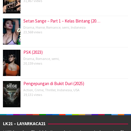
31,867 views
Setan Sange – Part 1 – Kelas Bintang (20…
Drama
,
Horror
,
Romance
,
semi
,
Indonesia
23,568 views
PSK (2023)
Drama
,
Romance
,
semi
,
20,159 views
Pengepungan di Bukit Duri (2025)
Action
,
Crime
,
Thriller
,
Indonesia
,
USA
19,131 views
LK21 – LAYARKACA21