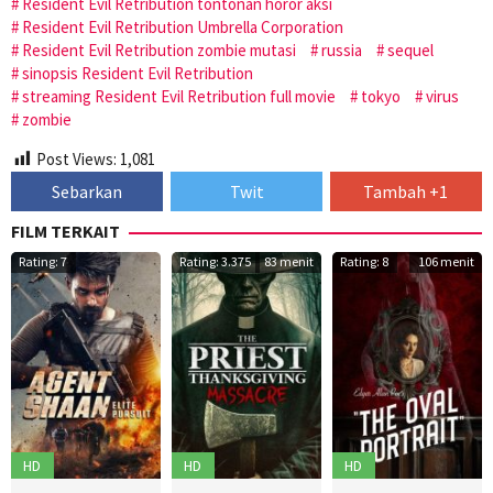
Resident Evil Retribution tontonan horor aksi
Resident Evil Retribution Umbrella Corporation
Resident Evil Retribution zombie mutasi
russia
sequel
sinopsis Resident Evil Retribution
streaming Resident Evil Retribution full movie
tokyo
virus
zombie
Post Views:
1,081
Sebarkan
Twit
Tambah +1
FILM TERKAIT
Rating: 7
Rating: 3.375
83 menit
Rating: 8
106 menit
HD
HD
HD