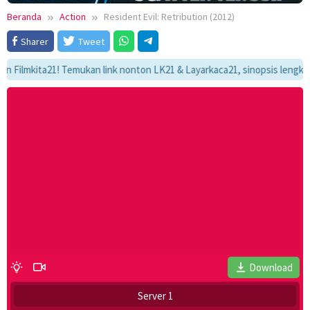
Beranda
Action
Resident Evil: Retribution (2012)
Sharer
Tweet
kita21! Temukan link nonton LK21 & Layarkaca21, sinopsis lengkap, dan 
Download
Server 1