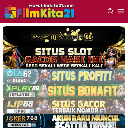
Loncat
ke
konten