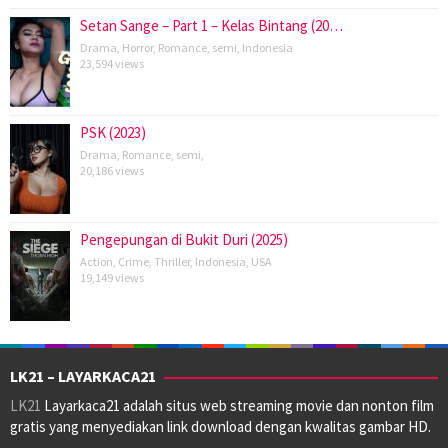
Setan Sange – Part 1 – Kelas Bintang (20…
Drama
,
Horror
,
Romance
,
semi
,
Indonesia
23,594 views
PSK (2023)
Drama
,
Romance
,
semi
,
20,186 views
Pengepungan di Bukit Duri (2025)
Action
,
Crime
,
Thriller
,
Indonesia
,
USA
19,149 views
LK21 – LAYARKACA21
LK21
Layarkaca21 adalah situs web streaming movie dan nonton film
gratis yang menyediakan link download dengan kwalitas gambar HD.