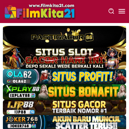
Loncat
ke
konten