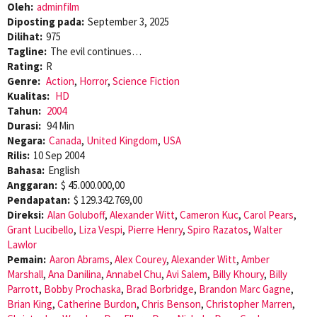
Oleh:
adminfilm
Diposting pada:
September 3, 2025
Dilihat:
975
Tagline:
The evil continues…
Rating:
R
Genre:
Action
,
Horror
,
Science Fiction
Kualitas:
HD
Tahun:
2004
Durasi:
94 Min
Negara:
Canada
,
United Kingdom
,
USA
Rilis:
10 Sep 2004
Bahasa:
English
Anggaran:
$ 45.000.000,00
Pendapatan:
$ 129.342.769,00
Direksi:
Alan Goluboff
,
Alexander Witt
,
Cameron Kuc
,
Carol Pears
,
Grant Lucibello
,
Liza Vespi
,
Pierre Henry
,
Spiro Razatos
,
Walter
Lawlor
Pemain:
Aaron Abrams
,
Alex Courey
,
Alexander Witt
,
Amber
Marshall
,
Ana Danilina
,
Annabel Chu
,
Avi Salem
,
Billy Khoury
,
Billy
Parrott
,
Bobby Prochaska
,
Brad Borbridge
,
Brandon Marc Gagne
,
Brian King
,
Catherine Burdon
,
Chris Benson
,
Christopher Marren
,