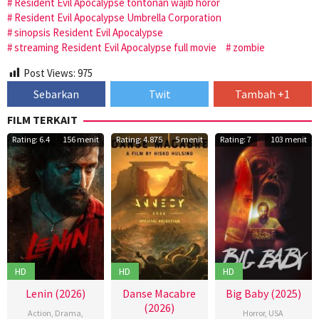
Resident Evil Apocalypse tontonan wajib horor
Resident Evil Apocalypse Umbrella Corporation
sinopsis Resident Evil Apocalypse
streaming Resident Evil Apocalypse full movie
zombie
Post Views:
975
Sebarkan
Twit
Tambah +1
FILM TERKAIT
Rating: 6.4
156 menit
Rating: 4.875
5 menit
Rating: 7
103 menit
HD
HD
HD
Lenin (2026)
Danse Macabre
Big Baby (2025)
(2026)
Action
,
Drama
,
Horror
,
USA