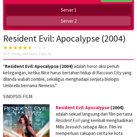
Server 1
Server 2
Resident Evil: Apocalypse (2004)
4518
voting, rata-rata
6.0
dari 10
“
Resident Evil: Apocalypse (2004)
adalah horor-aksi penuh
ketegangan, ketika Alice harus bertahan hidup di Raccoon City yang
dilanda wabah zombie, sekaligus menghadapi senjata biologis
Umbrella bernama Nemesis.”
SINOPSIS FILM:
Resident Evil: Apocalypse
(2004)
adalah sekuel langsung dari film pertama
Resident Evil
yang kembali menghadirkan
Milla Jovovich sebagai Alice. Film ini
memperluas cakupan cerita ke kota