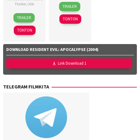
24
Yeom
Thriller
,
USA
TRAILER
Jun
Ji-
6
Andy
2026
ho
TRAILER
TONTON
Aug
Madden
,
2026
Ben
TONTON
Howard
,
Grant
Butler
,
DOWNLOAD RESIDENT EVIL: APOCALYPSE (2004)
Laura
Jackson
,
Link Download 1
Louis
Leterrier
,
Maddison
TELEGRAM FILMKITA
Marrieges
Moore