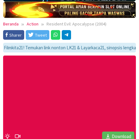
Beranda
Action
Resident Evil: Apocalypse (2004)
Sharer
Tweet
ita21! Temukan link nonton LK21 & Layarkaca21, sinopsis lengkap, dan al
Download