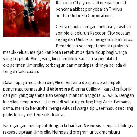
Raccoon City, yang kini menjadi pusat
bencana akibat penyebaran T-Virus
buatan Umbrella Corporation.
Cerita dimulai dengan meluasnya wabah
zombie di seluruh Raccoon City setelah
kegagalan Umbrella mengendalikan virus.
Pemerintah setempat menutup akses
masuk-keluar, menjadikan kota tersebut penjara hidup bagi warga
yang terjebak. Alice, yang kini memiliki kekuatan super akibat
eksperimen Umbrella, terbangun dan mendapati dirinya berada di
tengah kekacauan.
Dalam upaya melarikan diri, Alice bertemu dengan sekelompok
penyintas, termasuk
Jill Valentine
(Sienna Guillory), karakter ikonik
dari gim yang digambarkan sebagai mantan anggota S.T.A.R.S. Dengan
keahlian tempurnya, Jill menjadi sekutu penting bagi Alice. Bersama-
sama, mereka berusaha mengevakuasi warga sipil, termasuk seorang
gadis kecil yang terjebak di kota.
Ketegangan meningkat dengan kehadiran
Nemesis
, senjata biologis
raksasa ciptaan Umbrella. Nemesis diprogram untuk memburu