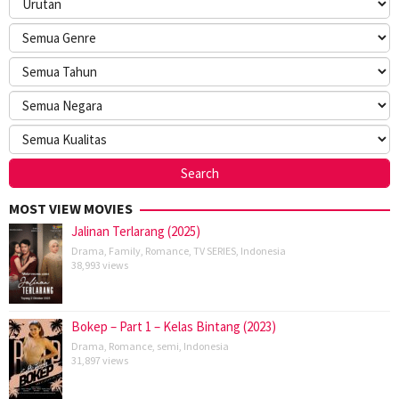
MOST VIEW MOVIES
Jalinan Terlarang (2025)
Drama
,
Family
,
Romance
,
TV SERIES
,
Indonesia
38,993 views
Bokep – Part 1 – Kelas Bintang (2023)
Drama
,
Romance
,
semi
,
Indonesia
31,897 views